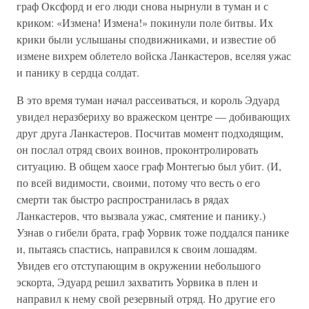
граф Оксфорд и его люди снова нырнули в туман и с
криком: «Измена! Измена!» покинули поле битвы. Их
крики были услышаны сподвижниками, и известие об
измене вихрем облетело войска Ланкастеров, вселяя ужас
и панику в сердца солдат.
В это время туман начал рассеиваться, и король Эдуард
увидел неразбериху во вражеском центре — добивающих
друг друга Ланкастеров. Посчитав момент подходящим,
он послал отряд своих воинов, проконтролировать
ситуацию. В общем хаосе граф Монтегью был убит. (И,
по всей видимости, своими, потому что весть о его
смерти так быстро распространилась в рядах
Ланкастеров, что вызвала ужас, смятение и панику.)
Узнав о гибели брата, граф Уорвик тоже поддался панике
и, пытаясь спастись, направился к своим лошадям.
Увидев его отступающим в окружении небольшого
эскорта, Эдуард решил захватить Уорвика в плен и
направил к нему свой резервный отряд. Но другие его