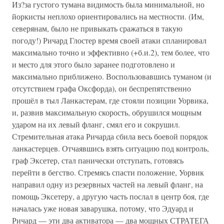
Из?за густого тумана видимость была минимальной, но
йоркисты неплохо ориентировались на местности. (Им,
северянам, было не привыкать сражаться в такую
погоду!) Ричард Глостер время своей атаки спланировал
максимально точно и эффективно (+б.и.2), тем более, что
и место для этого было заранее подготовлено и
максимально приближено. Воспользовавшись туманом (и
отсутствием графа Оксфорда), он беспрепятственно
прошёл в тыл Ланкастерам, где стояли позиции Уорвика,
и, развив максимальную скорость, обрушился мощным
ударом на их левый фланг, смял его и сокрушил.
Стремительная атака Ричарда сбила весь боевой порядок
ланкастерцев. Отчаявшись взять ситуацию под контроль,
граф Эксетер, стал панически отступать, готовясь
перейти в бегство. Стремясь спасти положение, Уорвик
направил одну из резервных частей на левый фланг, на
помощь Эксетеру, а другую часть послал в центр боя, где
началась уже новая заварушка, потому, что Эдуард и
Ричард — эти два активатора — два мощных СТРАТЕГА