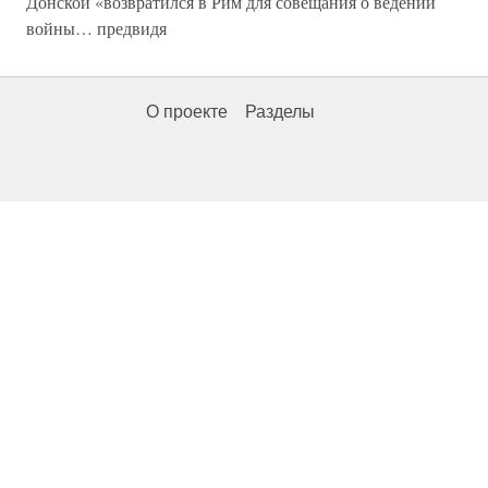
Донской «возвратился в Рим для совещания о ведении
войны… предвидя
О проекте
Разделы