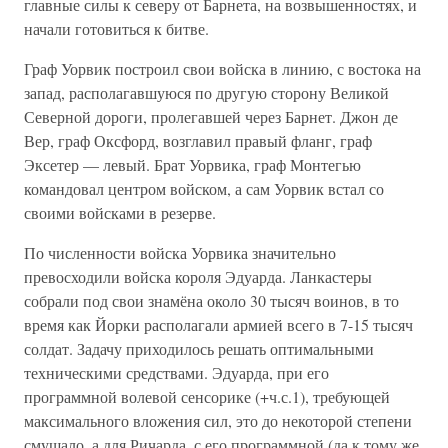
главные силы к северу от Барнета, на возвышенностях, и
начали готовиться к битве.
Граф Уорвик построил свои войска в линию, с востока на
запад, располагавшуюся по другую сторону Великой
Северной дороги, пролегавшей через Барнет. Джон де
Вер, граф Оксфорд, возглавил правый фланг, граф
Эксетер — левый. Брат Уорвика, граф Монтегью
командовал центром войском, а сам Уорвик встал со
своими войсками в резерве.
По численности войска Уорвика значительно
превосходили войска короля Эдуарда. Ланкастеры
собрали под свои знамёна около 30 тысяч воинов, в то
время как Йорки располагали армией всего в 7-15 тысяч
солдат. Задачу приходилось решать оптимальными
техническими средствами. Эдуарда, при его
программной волевой сенсорике (+ч.с.1), требующей
максимального вложения сил, это до некоторой степени
смущало, а для Ричарда, с его программной (да к тому же,