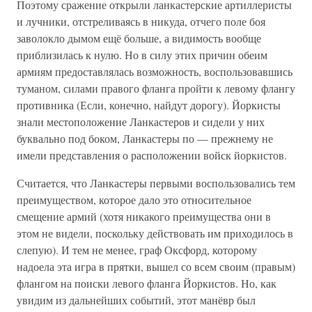
Поэтому сражение открыли ланкастерские артиллеристы
и лучники, отстреливаясь в никуда, отчего поле боя
заволокло дымом ещё больше, а видимость вообще
приблизилась к нулю. Но в силу этих причин обеим
армиям предоставлялась возможность, воспользовавшись
туманом, силами правого фланга пройти к левому флангу
противника (Если, конечно, найдут дорогу). Йоркисты
знали местоположение Ланкастеров и сидели у них
буквально под боком, Ланкастеры по — прежнему не
имели представления о расположении войск йоркистов.
Считается, что Ланкастеры первыми воспользовались тем
преимуществом, которое дало это относительное
смещение армий (хотя никакого преимущества они в
этом не видели, поскольку действовать им приходилось в
слепую). И тем не менее, граф Оксфорд, которому
надоела эта игра в прятки, вышел со всем своим (правым)
флангом на поиски левого фланга Йоркистов. Но, как
увидим из дальнейших событий, этот манёвр был