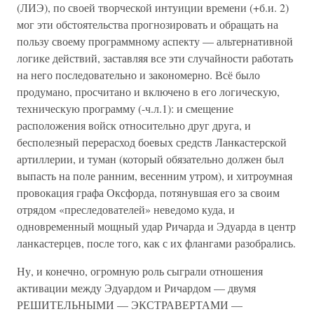
(ЛИЭ), по своей творческой интуиции времени (+б.и. 2)
мог эти обстоятельства прогнозировать и обращать на
пользу своему программному аспекту — альтернативной
логике действий, заставляя все эти случайности работать
на него последовательно и закономерно. Всё было
продумано, просчитано и включено в его логическую,
техническую программу (-ч.л.1): и смещение
расположения войск относительно друг друга, и
бесполезный перерасход боевых средств Ланкастерской
артиллерии, и туман (который обязательно должен был
выпасть на поле ранним, весенним утром), и хитроумная
провокация графа Оксфорда, потянувшая его за своим
отрядом «преследователей» неведомо куда, и
одновременный мощный удар Ричарда и Эдуарда в центр
ланкастерцев, после того, как с их флангами разобрались.
Ну, и конечно, огромную роль сыграли отношения
активации между Эдуардом и Ричардом — двумя
РЕШИТЕЛЬНЫМИ — ЭКСТРАВЕРТАМИ —