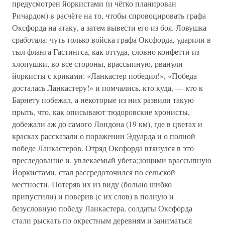
предусмотрен йоркистами (и чётко планирован
Ричардом) в расчёте на то, чтобы спровоцировать графа
Оксфорда на атаку, а затем вывести его из боя. Ловушка
сработала: чуть только войска графа Оксфорда, ударили в
тыл фланга Гастингса, как оттуда, словно конфетти из
хлопушки, во все стороны, врассыпную, рванули
йоркисты с криками: «Ланкастер победил!», «Победа
досталась Ланкастеру!» и помчались, кто куда, — кто к
Барнету побежал, а некоторые из них развили такую
прыть, что, как описывают тюдоровские хронисты,
добежали аж до самого Лондона (19 км), где в цветах и
красках рассказали о поражении Эдуарда и о полной
победе Ланкастеров. Отряд Оксфорда втянулся в это
преследование и, увлекаемый убега;;ющими врассыпную
Йоркистами, стал рассредоточился по сельской
местности. Потеряв их из виду (больно шибко
припустили) и поверив (с их слов) в полную и
безусловную победу Ланкастера, солдаты Оксфорда
стали рыскать по окрестным деревням и заниматься