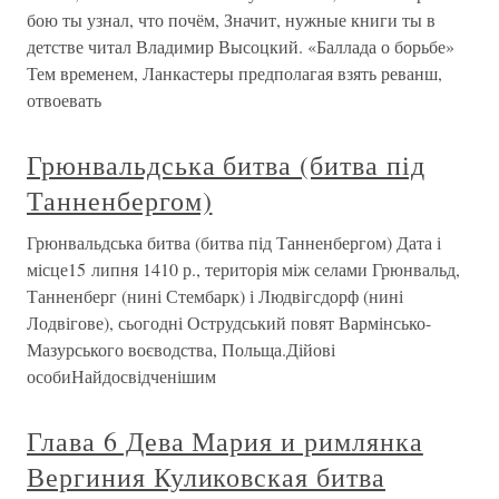
бою ты узнал, что почём, Значит, нужные книги ты в
детстве читал Владимир Высоцкий. «Баллада о борьбе»
Тем временем, Ланкастеры предполагая взять реванш,
отвоевать
Грюнвальдська битва (битва під
Танненбергом)
Грюнвальдська битва (битва під Танненбергом) Дата і
місце15 липня 1410 р., територія між селами Грюнвальд,
Танненберг (нині Стембарк) і Людвігсдорф (нині
Лодвігове), сьогодні Острудський повят Вармінсько-
Мазурського воєводства, Польща.Дійові
особиНайдосвідченішим
Глава 6 Дева Мария и римлянка
Вергиния Куликовская битва