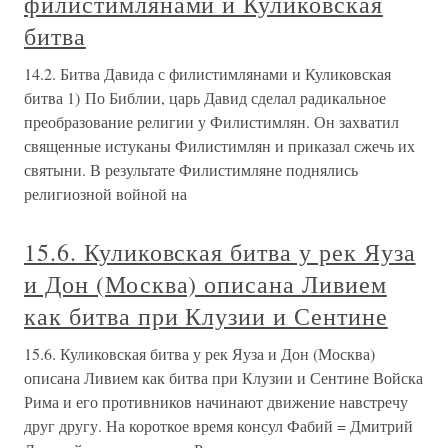
филистимлянами и Куликовская
битва
14.2. Битва Давида с филистимлянами и Куликовская
битва 1) По Библии, царь Давид сделал радикальное
преобразование религии у Филистимлян. Он захватил
священные истуканы Филистимлян и приказал сжечь их
святыни. В результате Филистимляне поднялись
религиозной войной на
15.6. Куликовская битва у рек Яуза
и Дон (Москва) описана Ливием
как битва при Клузии и Сентине
15.6. Куликовская битва у рек Яуза и Дон (Москва)
описана Ливием как битва при Клузии и Сентине Войска
Рима и его противников начинают движение навстречу
друг другу. На короткое время консул Фабий = Дмитрий