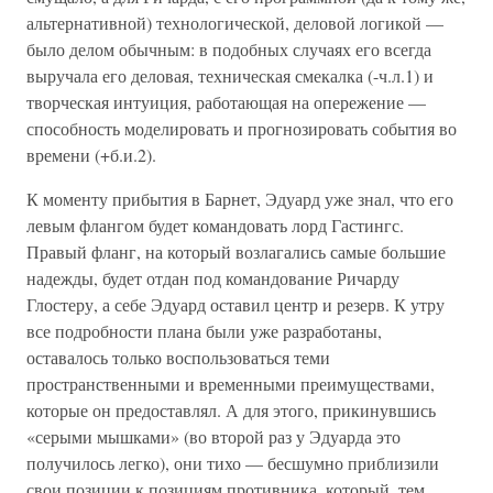
альтернативной) технологической, деловой логикой —
было делом обычным: в подобных случаях его всегда
выручала его деловая, техническая смекалка (-ч.л.1) и
творческая интуиция, работающая на опережение —
способность моделировать и прогнозировать события во
времени (+б.и.2).
К моменту прибытия в Барнет, Эдуард уже знал, что его
левым флангом будет командовать лорд Гастингс.
Правый фланг, на который возлагались самые большие
надежды, будет отдан под командование Ричарду
Глостеру, а себе Эдуард оставил центр и резерв. К утру
все подробности плана были уже разработаны,
оставалось только воспользоваться теми
пространственными и временными преимуществами,
которые он предоставлял. А для этого, прикинувшись
«серыми мышками» (во второй раз у Эдуарда это
получилось легко), они тихо — бесшумно приблизили
свои позиции к позициям противника, который, тем