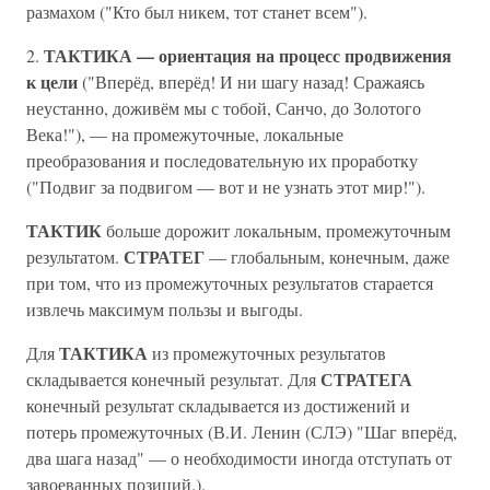
размахом ("Кто был никем, тот станет всем").
ТАКТИКА — ориентация на процесс продвижения
2.
к цели
("Вперёд, вперёд! И ни шагу назад! Сражаясь
неустанно, доживём мы с тобой, Санчо, до Золотого
Века!"), — на промежуточные, локальные
преобразования и последовательную их проработку
("Подвиг за подвигом — вот и не узнать этот мир!").
ТАКТИК
больше дорожит локальным, промежуточным
СТРАТЕГ
результатом.
— глобальным, конечным, даже
при том, что из промежуточных результатов старается
извлечь максимум пользы и выгоды.
ТАКТИКА
Для
из промежуточных результатов
СТРАТЕГА
складывается конечный результат. Для
конечный результат складывается из достижений и
потерь промежуточных (В.И. Ленин (СЛЭ) "Шаг вперёд,
два шага назад" — о необходимости иногда отступать от
завоеванных позиций.).