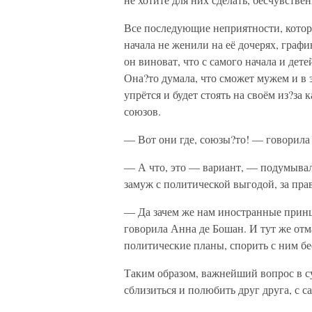
Все последующие неприятности, которы
начала не женили на её дочерях, графи
он виноват, что с самого начала и дет
Она?то думала, что сможет мужем и в 
упрётся и будет стоять на своём из?з
союзов.
— Вот они где, союзы?то! — говорила 
— А что, это — вариант, — подумывал
замуж с политической выгодой, за пр
— Да зачем же нам иностранные принцы
говорила Анна де Бошан. И тут же отм
политические планы, спорить с ним бе
Таким образом, важнейший вопрос в су
сблизиться и полюбить друг друга, с с