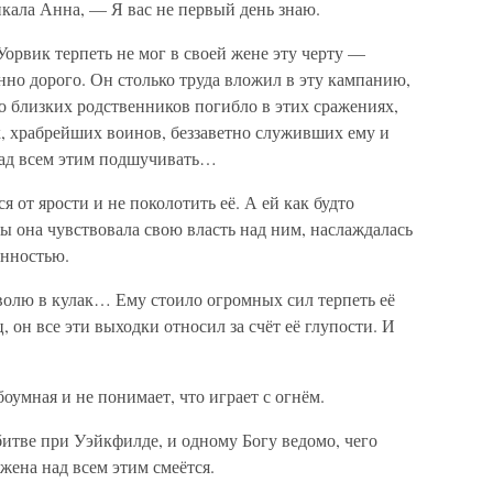
кала Анна, — Я вас не первый день знаю.
орвик терпеть не мог в своей жене эту черту —
енно дорого. Он столько труда вложил в эту кампанию,
ко близких родственников погибло в этих сражениях,
х, храбрейших воинов, беззаветно служивших ему и
над всем этим подшучивать…
я от ярости и не поколотить её. А ей как будто
ты она чувствовала свою власть над ним, наслаждалась
анностью.
 волю в кулак… Ему стоило огромных сил терпеть её
, он все эти выходки относил за счёт её глупости. И
умная и не понимает, что играет с огнём.
битве при Уэйкфилде, и одному Богу ведомо, чего
 жена над всем этим смеётся.