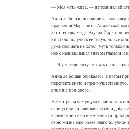
— Моя мать жива, — напоминал ей суп
Анна де Бошан ненавидела свою свекро
правления Маргариты Анжуйской могл
Зато теперь, когда Эдуард Йорк пришёл
ни стало получить её титул, но всё оп
даже слышать не хотел. Чуть только он
неё с налившимися гневом глазами и к
— Я у матери титул отнять не позволю
Анна де Бошан обижалась, а потом п
перспективную и преимущественную,
влияние при дворе.
Несмотря на кажущуюся наивность и п
свои усилия и навязывала свои добрые
вследствие этого возможности приобр
свою жизнь ещё более благополучной и
братья короля, Джордж и Ричард План