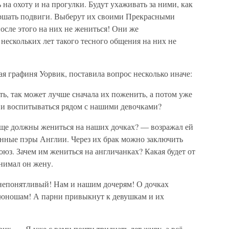
ь на охоту и на прогулки. Будут ухаживать за ними, как
вершать подвиги. Выберут их своими Прекрасными
осле этого на них не жениться! Они же
нескольких лет такого тесного общения на них не
ая графиня Уорвик, поставила вопрос несколько иначе:
ь, так может лучше сначала их поженить, а потом уже
ь и воспитываться рядом с нашими девочками?
бще должны жениться на наших дочках? — возражал ей
нные пэры Англии. Через их брак можно заключить
з. Зачем им жениться на англичанках? Какая будет от
нимал он жену.
 непонятливый! Нам и нашим дочерям! О дочках
 юношам! А парни привыкнут к девушкам и их
ик. — Я уже с вами почти тридцать лет живу, а всё