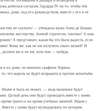
мужа добиться согласия Эдуарда IV на то, чтобы оба
вика, доме, под его руководством, вместе с его и её
ьев ему не сыскать! — убеждала мужа Анна де Бошан,
инскому мастерству, боевой стратегии, тактике! А нам
ошек! А представьте, какая бы это была радость, если
ями! Кому же, как не им получить таких мужей! И
, должен же и он вас хоть чем — нибудь
ев в их доме, по мнению графини Уорвик,
 то, что король не будет возражать и против женитьбы
 Иначе и быть не может, — ведь мальчики будут
рьми. Целый день они будут проводить вместе с ними.
о время трапез и во время учебных занятий. Рядом с
. Вместе с ними будут музицировать по вечерам,