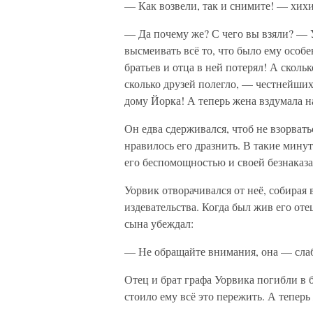
— Как возвели, так и снимите! — хихи
— Да почему же? С чего вы взяли? — У
высмеивать всё то, что было ему особ
братьев и отца в ней потерял! А сколь
сколько друзей полегло, — честнейши
дому Йорка! А теперь жена вздумала 
Он едва сдерживался, чтоб не взорватьс
нравилось его дразнить. В такие мину
его беспомощностью и своей безнаказ
Уорвик отворачивался от неё, собирая
издевательства. Когда был жив его отец
сына убеждал:
— Не обращайте внимания, она — слабо
Отец и брат графа Уорвика погибли в 
стоило ему всё это пережить. А теперь