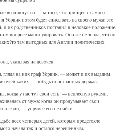
е возникнут из — за того, что принцев с самого
ня Уорвик потом будет списывать на своего мужа: это
ей, и их родственников поставил в неловкое положение.
этом вопросе манипулировать. Она же не знала, что он
а каких?то там выгодных для Англии политических
она, указывая на девочек.
, глядя на них граф Уорвик. — может и их выдадим
авителей каких — нибудь иностранных держав.
, когда у нас тут свои есть! — всплеснув руками,
ахивалась от мужа: когда он продумывает свои
сполезно, — упрямее его не найти.
дьбе всех четверых детей, которым предстояло
амого начала так и остался нерешённым.