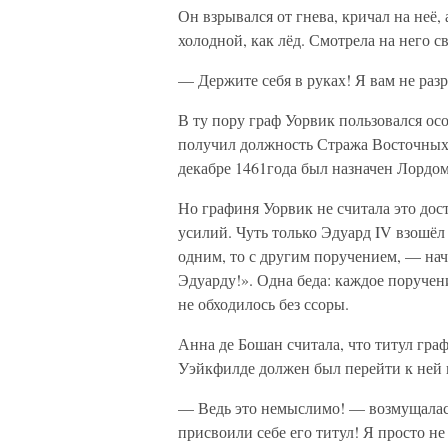
Он взрывался от гнева, кричал на неё, 
холодной, как лёд. Смотрела на него с
— Держите себя в руках! Я вам не раз
В ту пору граф Уорвик пользовался ос
получил должность Стража Восточных 
декабре 1461года был назначен Лордо
Но графиня Уорвик не считала это до
усилий. Чуть только Эдуард IV взошёл 
одним, то с другим поручением, — нач
Эдуарду!». Одна беда: каждое поручени
не обходилось без ссоры.
Анна де Бошан считала, что титул гра
Уэйкфилде должен был перейти к ней и
— Ведь это немыслимо! — возмущалась 
присвоили себе его титул! Я просто н