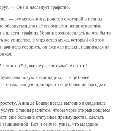
руг. — Она и наследует графство.
вь, — эту мятежницу, родство с которой в период
о обернуться для неё огромными неприятностями.
 к власти, графиня Уорвик вознамерилась во что бы то
ять же упиралось в упрямство мужа, который об этом
а начинала говорить, он сжимал кулаки, надвигался на
ричал:
! Понятно?! Даже не рассчитывайте на это!
ридумывала новую комбинацию, — ещё более
 — позволяющую приобрести ещё большие выгоды и
ростоту, Анна де Бошан всегда выгодно вкладывала
 услуги с таким расчётом, чтобы через открывающиеся
ести ещё большие статусные преимущества, сделать
 защищённой. Вот и сейчас, узнав, что младшие
тагенеты, посвящены в рыцари и возведены в