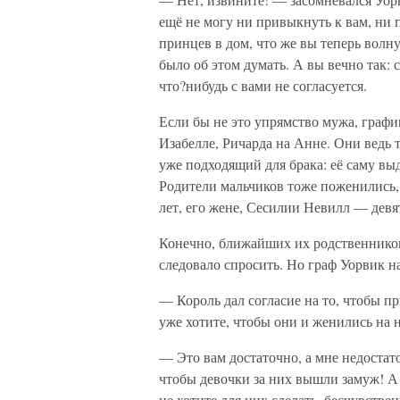
ещё не могу ни привыкнуть к вам, ни
принцев в дом, что же вы теперь волн
было об этом думать. А вы вечно так: 
что?нибудь с вами не согласуется.
Если бы не это упрямство мужа, граф
Изабелле, Ричарда на Анне. Они ведь т
уже подходящий для брака: её саму вы
Родители мальчиков тоже поженились,
лет, его жене, Сесилии Невилл — девя
Конечно, ближайших их родственников
следовало спросить. Но граф Уорвик на
— Король дал согласие на то, чтобы пр
уже хотите, чтобы они и женились на 
— Это вам достаточно, а мне недоста
чтобы девочки за них вышли замуж! А 
не хотите для них сделать, бесчувстве