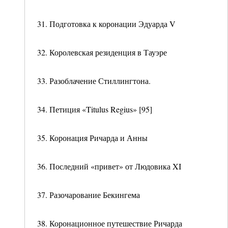
31. Подготовка к коронации Эдуарда V
32. Королевская резиденция в Тауэре
33. Разоблачение Стиллингтона.
34. Петиция «Titulus Regius» [95]
35. Коронация Ричарда и Анны
36. Последний «привет» от Людовика XI
37. Разочарование Бекингема
38. Коронационное путешествие Ричарда