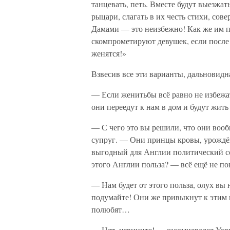
танцевать, петь. Вместе будут выезжат
рыцари, слагать в их честь стихи, со
Дамами — это неизбежно! Как же им п
скомпрометируют девушек, если после 
женятся!»
Взвесив все эти варианты, дальновидн
— Если женитьбы всё равно не избежат
они переедут к нам в дом и будут жит
— С чего это вы решили, что они воо
супруг. — Они принцы кровы, урождё
выгодный для Англии политический сою
этого Англии польза? — всё ещё не по
— Нам будет от этого польза, олух вы
подумайте! Они же привыкнут к этим
полюбят…
— Нет, извините! — засомневался Уорв