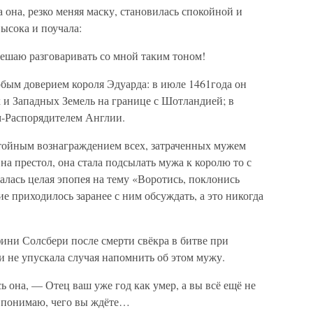
а она, резко меняя маску, становилась спокойной и
высока и поучала:
решаю разговаривать со мной таким тоном!
обым доверием короля Эдуарда: в июле 1461года он
и Западных Земель на границе с Шотландией; в
м-Распорядителем Англии.
стойным вознаграждением всех, затраченных мужем
на престол, она стала подсылать мужа к королю то с
алась целая эпопея на тему «Воротись, поклонись
е приходилось заранее с ним обсуждать, а это никогда
фини Солсбери после смерти свёкра в битве при
 не упускала случая напомнить об этом мужу.
она, — Отец ваш уже год как умер, а вы всё ещё не
е понимаю, чего вы ждёте…