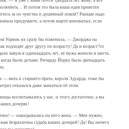
 полюбить… И потом это была ваша идея привезти
уетесь за их чувства и душевный покой? Раньше надо
сначала придумаете, а потом ищете виноватых, если
иня Уорвик их сразу бы поженила, — Джорджа на
ак подходят друг другу по возрасту! Да и возраст?то
дали замуж в одиннадцать лет, её мужа женили в шесть.
 когда были детьми: Ричарду Йорку было двенадцать
ть.
 — мать и старшего брата, короля Эдуарда, тоже бы
отрез отказался даже заикаться об этом:
инцы воспитывались у нас, и этого достаточно, а вы
наших дочерях!
точно! — накидывалась на него жена. — Мне нужно,
вам безразлична судьба ваших дочерей! Да! Вы ничего
нное вы существо!