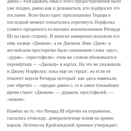
давно.» Разгадывать смысл этого предостережения было
уже поздно, равно как и дознаваться, кто подбросил это
послание. Ясно было одно: приспешники Тюдора в
последний момент попытались перетянуть Норфолка
(самого преданного из высших военачальников Ричарда
III) на свою сторону. В записке намеренно исказили его
имя, назвав «Джеком», а не Джоном. Имя «Джек» в
английском просторечье было синонимом слова «шут»,
«дурак», «простофиля»; этим же словом обозначался и
перевёртыш — «Джокер» в картах. На это же указывали
и Джону Норфолку: пока ещё он герцог, но если не
покинет короля Ричарда (который, как здесь намекали,
уже обречён — «продан давно»), то в самое ближайшее
время станет «Джеком» — дураком, простофилей, —
«никем».
Намёки на то, что Ричард III обречён на поражение,
сыпались отовсюду, деморализующе влияя на армию
короля. Летописец Кройлендской хроники утверждает,