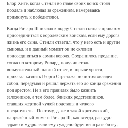
Блор-Хите, когда Стэнли во главе своих войск стоял
поодаль и наблюдал за сражением, намереваясь
примкнуть к победителю).
Когда Ричард III послал к лорду Стэнли гонца с приказом
присоединиться к королевским войскам, если ему дорога
жизнь его сына, Стэнли ответил, что у него есть и другие
сыновья, и в данный момент он не склонен
присоединяться к армии короля. Сохранилось предание,
согласно которому Ричард, получив столь
возмутительный, наглый ответ, в порыве ярости,
приказал казнить Георга Стрэнджа, но потом овладел
собой, передумал и решил держать его до конца сражения
под арестом. Не в его правилах было казнить
заложников, а тем более, близких родственников,
ставших жертвой чужой подставы и чужого
предательства. Поэтому, даже в такой критический,
напряжённый момент Ричард III, как всегда, рассудил
здраво и мудро: если ему суждено будет выиграть битву,