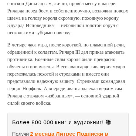
епископ Данкелд сам, лично, провёл мессу в лагере
Ричарда перед боем и собственноручно, возложил поверх
шлема на голову короля скромную, походную корону
Эдуарда Исповедника — небольшой золотой обруч с
несколькими зубцами наверху.
В четыре часа утра, после короткой, но пламенной речи,
обращённой к солдатам, Ричард III дал приказ атаковать
противника. Военные силы короля были прекрасно
обучены и вооружены. В его авангарде кавалерия мудро
перемежалась пехотой и стрелками и вместе они
представляли надежную защиту. Стрелками командовал
герцог Норфолк. А впереди авангарда ехал верхом сам
Ричард с отрядом «избранных», — основной ударной
силой своего войска.
Более 800 000 книг и аудиокниг! 📚
2 месяца Литрес Подписки в
Получи