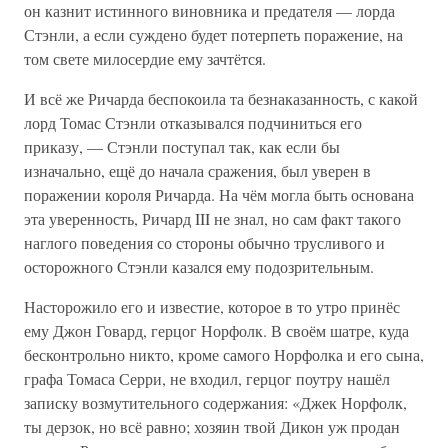
он казнит истинного виновника и предателя — лорда
Стэнли, а если суждено будет потерпеть поражение, на
том свете милосердие ему зачтётся.
И всё же Ричарда беспокоила та безнаказанность, с какой
лорд Томас Стэнли отказывался подчиниться его
приказу, — Стэнли поступал так, как если бы
изначально, ещё до начала сражения, был уверен в
поражении короля Ричарда. На чём могла быть основана
эта уверенность, Ричард III не знал, но сам факт такого
наглого поведения со стороны обычно трусливого и
осторожного Стэнли казался ему подозрительным.
Насторожило его и известие, которое в то утро принёс
ему Джон Говард, герцог Норфолк. В своём шатре, куда
бесконтрольно никто, кроме самого Норфолка и его сына,
графа Томаса Серри, не входил, герцог поутру нашёл
записку возмутительного содержания: «Джек Норфолк,
ты дерзок, но всё равно; хозяин твой Дикон уж продан