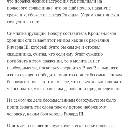
что пораженческие настроения так повлияли на
полкового священника, что он ещё ночью, накануне
сражения, сбежал из лагеря Ричарда. Утром хватились, а
священника нет.
Симпатизирующий Тюдору составитель Кройлендской
хроники описывает этот эпизод как знак раскаяния
Ричарда III, который будто бы сам же и отослал
священника, считая, что если ему будет суждено
погибнуть в этом сражении, то в молитвах нет
необходимости, поскольку свершится Воля Всевышнего,
а если суждено победить, молитва станет бессмысленным
богохульством — в том смысле, что незачем выпрашивать
у Господа то, что заранее им даровано и предопределено.
На самом же деле бессмысленным богохульством было
приписывать эти слова такому истово набожному
человеку, каким был король Ричард III.
Опять же и священнослужитель в его ставке нашёлся: