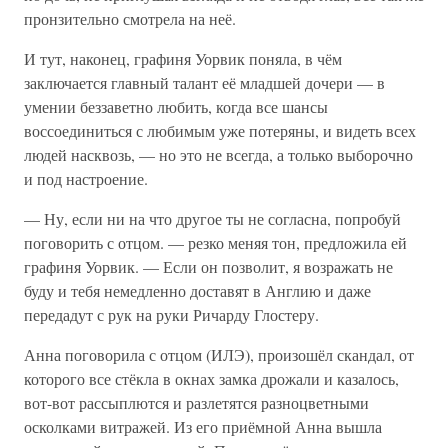
пронзительно смотрела на неё.
И тут, наконец, графиня Уорвик поняла, в чём
заключается главный талант её младшей дочери — в
умении беззаветно любить, когда все шансы
воссоединиться с любимым уже потеряны, и видеть всех
людей насквозь, — но это не всегда, а только выборочно
и под настроение.
— Ну, если ни на что другое ты не согласна, попробуй
поговорить с отцом. — резко меняя тон, предложила ей
графиня Уорвик. — Если он позволит, я возражать не
буду и тебя немедленно доставят в Англию и даже
передадут с рук на руки Ричарду Глостеру.
Анна поговорила с отцом (ИЛЭ), произошёл скандал, от
которого все стёкла в окнах замка дрожали и казалось,
вот-вот рассыплются и разлетятся разноцветными
осколками витражей. Из его приёмной Анна вышла