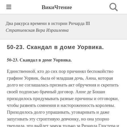
ВикиЧтение
Два ракурса времени в истории Ричарда III
Стратиевская Вера Израилевна
50-23. Скандал в доме Уорвика.
50-23. Скандал в доме Уорвика.
Единственной, кто до сих пор причинял беспокойство
графине Уорвик, была её младшая дочь, Анна, которая
долго не соглашалась признать акт обручения и скрепить
своей подписью брачный договор. Анне де Бошан
приходилось придумывать разные причины и отговорки,
чтобы развеять сомнения и настороженность королевы.
Приходилось долго упрашивать, уговаривать и даже
запугивать эту строптивую девчонку, но она упорно
твердила, что выйдет замуж только за Ричарда Глостера и