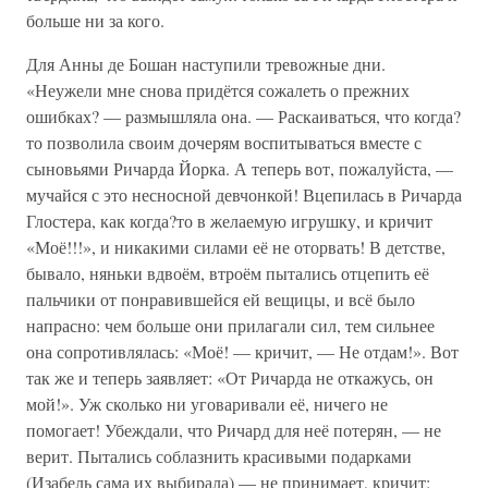
больше ни за кого.
Для Анны де Бошан наступили тревожные дни.
«Неужели мне снова придётся сожалеть о прежних
ошибках? — размышляла она. — Раскаиваться, что когда?
то позволила своим дочерям воспитываться вместе с
сыновьями Ричарда Йорка. А теперь вот, пожалуйста, —
мучайся с это несносной девчонкой! Вцепилась в Ричарда
Глостера, как когда?то в желаемую игрушку, и кричит
«Моё!!!», и никакими силами её не оторвать! В детстве,
бывало, няньки вдвоём, втроём пытались отцепить её
пальчики от понравившейся ей вещицы, и всё было
напрасно: чем больше они прилагали сил, тем сильнее
она сопротивлялась: «Моё! — кричит, — Не отдам!». Вот
так же и теперь заявляет: «От Ричарда не откажусь, он
мой!». Уж сколько ни уговаривали её, ничего не
помогает! Убеждали, что Ричард для неё потерян, — не
верит. Пытались соблазнить красивыми подарками
(Изабель сама их выбирала) — не принимает, кричит: