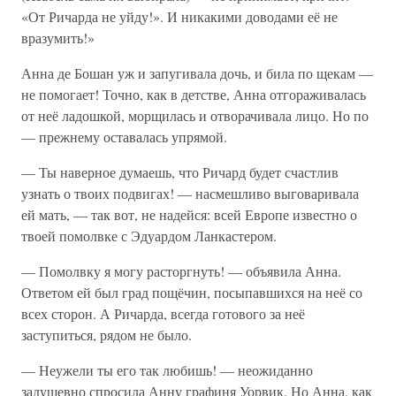
«От Ричарда не уйду!». И никакими доводами её не
вразумить!»
Анна де Бошан уж и запугивала дочь, и била по щекам —
не помогает! Точно, как в детстве, Анна отгораживалась
от неё ладошкой, морщилась и отворачивала лицо. Но по
— прежнему оставалась упрямой.
— Ты наверное думаешь, что Ричард будет счастлив
узнать о твоих подвигах! — насмешливо выговаривала
ей мать, — так вот, не надейся: всей Европе известно о
твоей помолвке с Эдуардом Ланкастером.
— Помолвку я могу расторгнуть! — объявила Анна.
Ответом ей был град пощёчин, посыпавшихся на неё со
всех сторон. А Ричарда, всегда готового за неё
заступиться, рядом не было.
— Неужели ты его так любишь! — неожиданно
задушевно спросила Анну графиня Уорвик. Но Анна, как