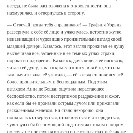
всегда, не была расположена к откровенности: она
нахмурилась и отвернулась в сторону.
— Отвечай, когда тебя спрашивают! — Графиня Уорвик
развернула к себе её лицо и ужаснулась, встретив жутко
ненавидящий и чудовищно пронзительный взгляд своей
младшей дочери. Казалось, этот взгляд прожигал её душу,
высвечивая все, затаённые в её тёмных углах страхи,
пороки и подозрения. Казалось, дочь видела её насквозь,
читала её душу, как раскрытую книгу, и всё то, что она
там вычитывала, её ужасало, — её взгляд становился всё
более пронзительным и беспощадным. Под этим
взглядом Анна де Бошан ощутила нарастающее
беспокойство, потом нестерпимое раздражение и ожог,
как если бы её пронзали острым лучом или прижигали
раскалённым железом. Ей стало нехорошо, она
попыталась отвернуться, отодвинуться и отгородиться,
чувствуя себя беспомощной под этим жестоким напором,
но дочь, не приглушая взгляда и не отводя глаз, всё так же