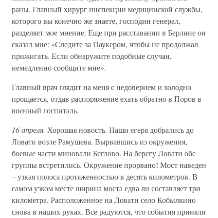
раны. Главный хирург инспекции медицинской службы,
которого вы конечно же знаете, господин генерал,
разделяет мое мнение. Еще при расставании в Берлине он
сказал мне: «Следите за Паукером, чтобы не продолжал
прижигать. Если обнаружите подобные случаи,
немедленно сообщите мне».
Главный врач глядит на меня с недоверием и холодно
прощается, отдав распоряжение ехать обратно в Поров в
военный госпиталь.
16 апреля.
Хорошая новость. Наши егеря добрались до
Ловати возле Рамушева. Вырвавшись из окружения,
боевые части миновали Беглово. На берегу Ловати обе
группы встретились. Окружение прорвано! Мост наведен
– узкая полоса протяженностью в десять километров. В
самом узком месте ширина моста едва ли составляет три
километра. Расположенное на Ловати село Кобылкино
снова в наших руках. Все радуются, что события приняли