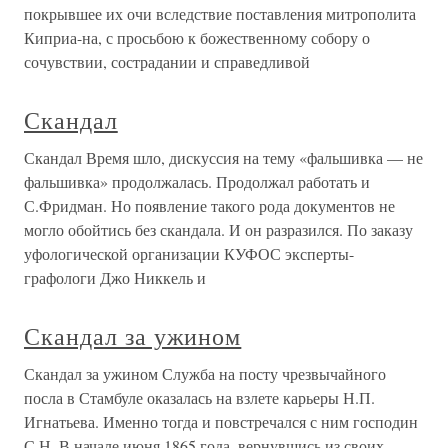
покрывшее их очи вследствие поставления митрополита
Киприа-на, с просьбою к божественному собору о
сочувствии, сострадании и справедливой
Скандал
Скандал Время шло, дискуссия на тему «фальшивка — не
фальшивка» продолжалась. Продолжал работать и
С.Фридман. Но появление такого рода документов не
могло обойтись без скандала. И он разразился. По заказу
уфологической организации КУФОС эксперты-
графологи Джо Никкель и
Скандал за ужином
Скандал за ужином Служба на посту чрезвычайного
посла в Стамбуле оказалась на взлете карьеры Н.П.
Игнатьева. Именно тогда и повстречался с ним господин
С.Н. В начале июня 1865 года, вернувшись из своих