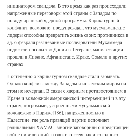
инициатором скандала. В это время как раз происходили
напряженные переговоры этой страны с Западом по
поводу иранской ядерной программы. Карикатурный
конфликт, возможно, предупреждал, что мусульманские
лидеры способны превратить жизнь своих противников в
ад. 6 февраля разгневанные последователи Мухаммеда
подожгли посольство Дании в Тегеране, манифестации
прошли в Ливане, Афганистане, Ираке, Сомали и других
странах.
Постепенно о карикатурном скандале стали забывать.
Однако конфликт между Западом и исламским миром на
этом не исчерпан. В связи с ядерным противостоянием в
Иране и возможной американской интервенцией и в эту
страну, погромами, устроенными мусульманской
молодежью в Париже[186], напряженностью в
Палестине, где роль правящей партии исполняет
радикальный ХАМАС, многие заговорили о предстоящей
войне цивилизаций, развитого «севера» и голодного