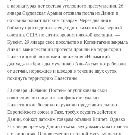
в карикатурах нет состава уголовного преступления. 26
января Саудовская Аравия отозвала посла из Дании и
объявила бойкот датским товарам. Через два дня к
бойкоту присоединился еще один, казалось бы, верный
союзник США по антитеррористической коалиции —
Кувейт. 29 января свое посольство в Копенгагене закрыла
Ливия, манифестации протеста прошли на территории
Палестинской автономии, движения «Исламский
джихад» и «Бригады мучеников Аль-Аксы» потребовали
от датчан, норвежцев и шведов в течение двух суток
покинуть территорию Палестины.
30 января «Юландс-Постен» опубликовала свои
извинения, но погасить конфликт не удалось.
Палестинские боевики окружили представительство
Европейского союза в Газе, требуя осудить действия
Дании, бойкот датским товарам объявил Египет. Однако
31 января премьер Дании отказал мусульманским странам
в извинениях. Одновременно с волной мусульманских