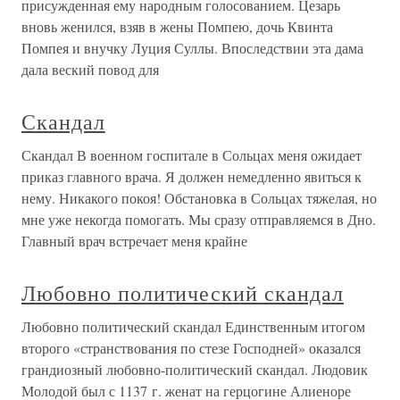
присужденная ему народным голосованием. Цезарь
вновь женился, взяв в жены Помпею, дочь Квинта
Помпея и внучку Луция Суллы. Впоследствии эта дама
дала веский повод для
Скандал
Скандал В военном госпитале в Сольцах меня ожидает
приказ главного врача. Я должен немедленно явиться к
нему. Никакого покоя! Обстановка в Сольцах тяжелая, но
мне уже некогда помогать. Мы сразу отправляемся в Дно.
Главный врач встречает меня крайне
Любовно политический скандал
Любовно политический скандал Единственным итогом
второго «странствования по стезе Господней» оказался
грандиозный любовно-политический скандал. Людовик
Молодой был с 1137 г. женат на герцогине Алиеноре