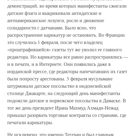
демонстраций, во время которых манифестанты сжигали
датские флаги и выкрикивали антидатские и
антиамериканские лозунги, росло и движение
солидарности с датчанами. Было ясно, что
распространение карикатур не остановить. Во Франции
это случилось 1 февраля, после чего владелец
«проштрафившейся» газеты тут же уволил ее главного
редактора. Но карикатуры все равно распространялись —
и в печати, и в Интернете. Они появились даже в
иорданской прессе, где редакторы напечатавших их газет
были попросту арестованы. 3 февраля мусульмане
штурмовали датское посольство в индонезийской
столице Джакарте, на следующий день манифестанты
подожгли датское и норвежское посольства в Дамаске. В
тот же день президент Ирана Махмуд Ахмади-Нежад
приказал разорвать торговые контракты со странами, где
печатали карикатуры.
Не исключено, что именно Тегеран и был главным