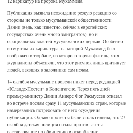
12 карикатур на пророка Мухаммеда.
Публикация вызвала неожиданно резкую реакцию со
стороны не только мусульманской общественности
Дании (ведь, как известно, сейчас в европейских
государствах очень много эмигрантов), но и
официальных властей мусульманских держав. Особенно
возмутила их карикатура, на которой Мухаммед был
изображен в тюрбане, из которого торчит фитиль, хотя
журналисты объясняли, что этот рисунок лишь критикует
людей, взявших в заложники сам ислам.
14 октября мусульмане провели пикет перед редакцией
«Юландс-Постен» в Копенгагене. Через пять дней
премьер-министр Дании Андерс Фог Расмуссен отказал
во встрече послам сразу 11 мусульманских стран, которые
намеревались потребовать от него осуждения
публикации. Однако протесты были столь сильны, что 27
октября датская полиция начала против газеты
расследование по обвинению в оскорблении