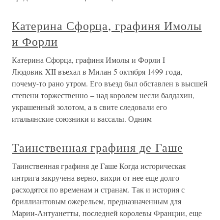
Катерина Сфорца, графиня Имолы
и Форли
Катерина Сфорца, графиня Имолы и Форли I
Людовик XII въехал в Милан 5 октября 1499 года,
почему-то рано утром. Его въезд был обставлен в высшей
степени торжественно – над королем несли балдахин,
украшенный золотом, а в свите следовали его
итальянские союзники и вассалы. Одним
Таинственная графиня де Гаше
Таинственная графиня де Гаше Когда историческая
интрига закручена верно, вихри от нее еще долго
расходятся по временам и странам. Так и история с
бриллиантовым ожерельем, предназначенным для
Марии-Антуанетты, последней королевы Франции, еще