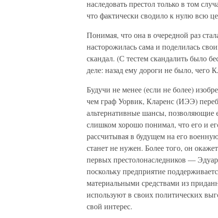
наследовать престол только в том случ
что фактически сводило к нулю всю це
Понимая, что она в очередной раз ста
насторожилась сама и поделилась свои
скандал. (С тестем скандалить было бе
деле: назад ему дороги не было, чего К
Будучи не менее (если не более) изоб
чем граф Уорвик, Кларенс (ИЭЭ) переб
альтернативные шансы, позволяющие е
слишком хорошо понимал, что его и его
рассчитывая в будущем на его военную
станет не нужен. Более того, он окаже
первых престолонаследников — Эдуард
поскольку предприятие поддерживаетс
материальными средствами из приданно
используют в своих политических выгод
свой интерес.