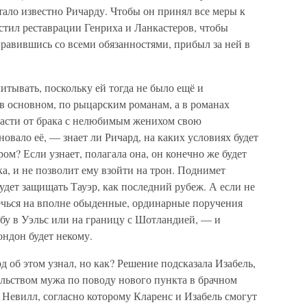
стало известно Ричарду. Чтобы он принял все меры к
устил реставрации Генриха и Ланкастеров, чтобы
правившись со всеми обязанностями, прибыл за ней в
итывать, поскольку ей тогда не было ещё и
 в основном, по рыцарским романам, а в романах
пасти от брака с нелюбимым женихом свою
овало её, — знает ли Ричард, на каких условиях будет
ом? Если узнает, полагала она, он конечно же будет
ка, и не позволит ему взойти на трон. Поднимет
дет защищать Тауэр, как последний рубеж. А если не
лечься на вполне обыденные, ординарные поручения
бу в Уэльс или на границу с Шотландией, — и
ндон будет некому.
д об этом узнал, но как? Решение подсказала Изабель,
ольством мужа по поводу нового пункта в брачном
Невилл, согласно которому Кларенс и Изабель смогут