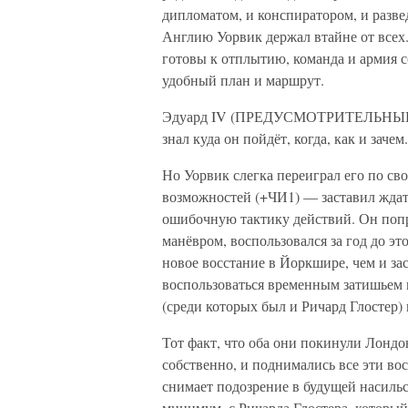
дипломатом, и конспиратором, и развед
Англию Уорвик держал втайне от всех.
готовы к отплытию, команда и армия с
удобный план и маршрут.
Эдуард IV (ПРЕДУСМОТРИТЕЛЬНЫЙ СЭ
знал куда он пойдёт, когда, как и зачем.
Но Уорвик слегка переиграл его по с
возможностей (+ЧИ1) — заставил ждать
ошибочную тактику действий. Он попр
манёвром, воспользовался за год до эт
новое восстание в Йоркшире, чем и за
воспользоваться временным затишьем
(среди которых был и Ричард Глостер) 
Тот факт, что оба они покинули Лондон
собственно, и поднимались все эти вос
снимает подозрение в будущей насильс
минимум, с Ричарда Глостера, который