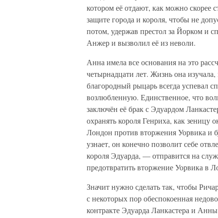
котором её отдают, как можно скорее 
защите города и короля, чтобы не доп
потом, удержав престол за Йорком и с
Анжер и вызволил её из неволи.
Анна имела все основания на это рассч
четырнадцати лет. Жизнь она изучала,
благородный рыцарь всегда успевал с
возлюбленную. Единственное, что волн
заключён её брак с Эдуардом Ланкастер
охранять короля Генриха, как зеницу о
Лондон против вторжения Уорвика и бу
узнает, он конечно позволит себе отв
короля Эдуарда, — отправится на служ
предотвратить вторжение Уорвика в Ло
Значит нужно сделать так, чтобы Ричар
с некоторых пор обеспокоенная недов
контракте Эдуарда Ланкастера и Анны 