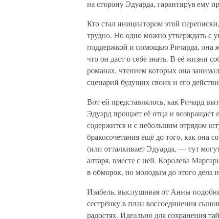
на сторону Эдуарда, гарантируя ему п
Кто стал инициатором этой переписки, 
трудно. Но одно можно утверждать с у
поддержкой и помощью Ричарда, она жи
что он даст о себе знать. В её жизни 
романах, чтением которых она занимал
сценарий будущих своих и его действи
Вот ей представлялось, как Ричард выт
Эдуард прощает её отца и возвращает е
содержится и с небольшим отрядом шт
бракосочетания ещё до того, как она с
(или отталкивает Эдуарда, — тут могут
алтаря, вместе с ней. Королева Маргар
в обморок, но молодым до этого дела 
Изабель, выслушивая от Анны подобн
сестрёнку в план воссоединения сынов
радостях. Идеально для сохранения та