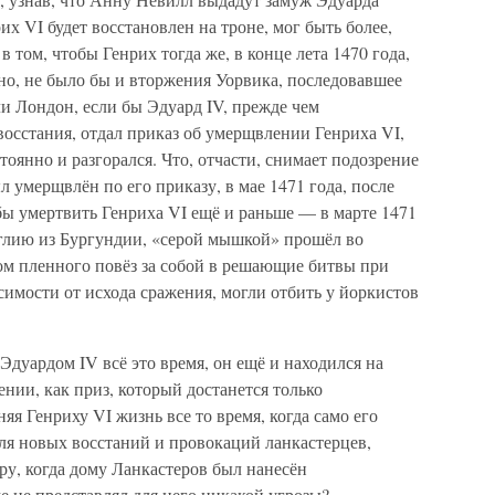
их VI будет восстановлен на троне, мог быть более,
в том, чтобы Генрих тогда же, в конце лета 1470 года,
о, не было бы и вторжения Уорвика, последовавшее
ли Лондон, если бы Эдуард IV, прежде чем
 восстания, отдал приказ об умерщвлении Генриха VI,
стоянно и разгорался. Что, отчасти, снимает подозрение
ыл умерщвлён по его приказу, в мае 1471 года, после
бы умертвить Генриха VI ещё и раньше — в марте 1471
нглию из Бургундии, «серой мышкой» прошёл во
отом пленного повёз за собой в решающие битвы при
исимости от исхода сражения, могли отбить у йоркистов
 Эдуардом IV всё это время, он ещё и находился на
ении, как приз, который достанется только
няя Генриху VI жизнь все то время, когда само его
ля новых восстаний и провокаций ланкастерцев,
ору, когда дому Ланкастеров был нанесён
е не представлял для него никакой угрозы?