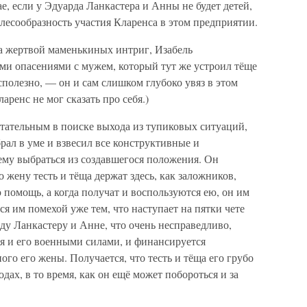
ае, если у Эдуарда Ланкастера и Анны не будет детей,
лесообразность участия Кларенса в этом предприятии.
ла жертвой маменькиных интриг, Изабель
ми опасениями с мужем, который тут же устроил тёще
сполезно, — он и сам слишком глубоко увяз в этом
ларенс не мог сказать про себя.)
ретательным в поиске выхода из тупиковых ситуаций,
рал в уме и взвесил все конструктивные и
му выбраться из создавшегося положения. Он
 жену тесть и тёща держат здесь, как заложников,
 помощь, а когда получат и воспользуются ею, он им
тся им помехой уже тем, что наступает на пятки чете
у Ланкастеру и Анне, что очень несправедливо,
я и его военными силами, и финансируется
го его жены. Получается, что тесть и тёща его грубо
ах, в то время, как он ещё может побороться и за