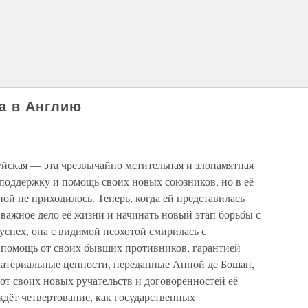
ка в Англию
уйская — эта чрезвычайно мстительная и злопамятная
 поддержку и помощь своих новых союзников, но в её
й не приходилось. Теперь, когда ей представилась
важное дело её жизни и начинать новый этап борьбы с
спех, она с видимой неохотой смирилась с
помощь от своих бывших противников, гарантией
атериальные ценности, переданные Анной де Бошан,
ь от своих новых ручательств и договорённостей её
ждёт четвертование, как государственных