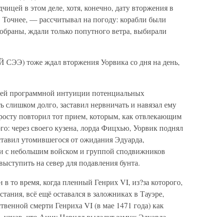
чицей в этом деле, хотя, конечно, дату вторжения в
 Точнее, — рассчитывал на погоду: корабли были
обраны, ждали только попутного ветра, выбирали
Э) тоже ждал вторжения Уорвика со дня на день,
воей программной интуиции потенциальных
 слишком долго, заставил нервничать и навязал ему
осту повторил тот прием, которым, как отвлекающим
ого: через своего кузена, лорда Фицхью, Уорвик поднял
ставил утомившегося от ожидания Эдуарда,
 и с небольшим войском и группой сподвижников
выступить на север для подавления бунта.
 в то время, когда пленный Генрих VI, из?за которого,
стания, всё ещё оставался в заложниках в Тауэре,
твенной смерти Генриха VI (в мае 1471 года) как
, узнав, что Анну Невилл выдадут замуж Эдуарда