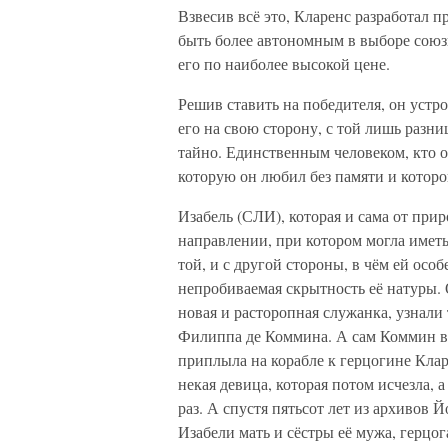
Взвесив всё это, Кларенс разработал 
быть более автономным в выборе союзн
его по наиболее высокой цене.
Решив ставить на победителя, он устр
его на свою сторону, с той лишь разниц
тайно. Единственным человеком, кто ос
которую он любил без памяти и которо
Изабель (СЛИ), которая и сама от при
направлении, при котором могла имет
той, и с другой стороны, в чём ей о
непробиваемая скрытность её натуры. 
новая и расторопная служанка, узнали
Филиппа де Коммина. А сам Коммин в 
приплыла на корабле к герцогине Клар
некая девица, которая потом исчезла, 
раз. А спустя пятьсот лет из архивов 
Изабели мать и сёстры её мужа, герцог