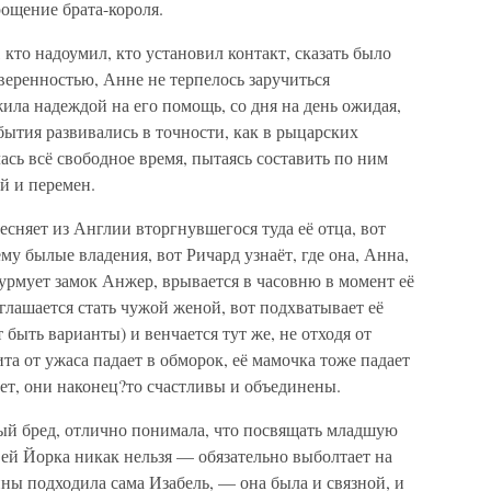
рощение брата-короля.
кто надоумил, кто установил контакт, сказать было
веренностью, Анне не терпелось заручиться
ла надеждой на его помощь, со дня на день ожидая,
события развивались в точности, как в рыцарских
ась всё свободное время, пытаясь составить по ним
й и перемен.
есняет из Англии вторгнувшегося туда её отца, вот
му былые владения, вот Ричард узнаёт, где она, Анна,
урмует замок Анжер, врывается в часовню в момент её
оглашается стать чужой женой, вот подхватывает её
 быть варианты) и венчается тут же, не отходя от
ита от ужаса падает в обморок, её мамочка тоже падает
нет, они наконец?то счастливы и объединены.
ый бред, отлично понимала, что посвящать младшую
ей Йорка никак нельзя — обязательно выболтает на
йны подходила сама Изабель, — она была и связной, и