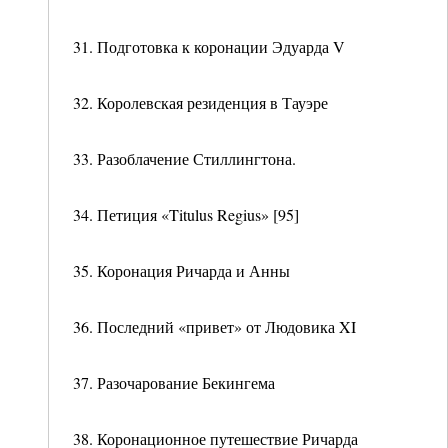
31. Подготовка к коронации Эдуарда V
32. Королевская резиденция в Тауэре
33. Разоблачение Стиллингтона.
34. Петиция «Titulus Regius» [95]
35. Коронация Ричарда и Анны
36. Последний «привет» от Людовика XI
37. Разочарование Бекингема
38. Коронационное путешествие Ричарда