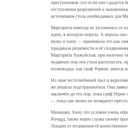
преступников (это если они сдадутся 
отступлении разрушений и заложенны
источником столь необходимых для М
Маргарита никогда не уклонялась от 
идею, в которую верила. А верила она 
мужу и сыну — принимала это как само
придавала решимости и её сподвижник
Маргарита Анжуйская, при наличии та
недавних пор она стала располагать, 
полководца, как граф Уорвик, шансы н
Но зная честолюбивый пыл и веролом
же решила подстраховаться. Она заяви
заключён до тех пор, пока граф Уорик 
— пока сам лично не возвратит престо
Малышку Анну это условие очень обрад
Ричард, также верно служа своему брат
Лондон от вторжения её воинственного 