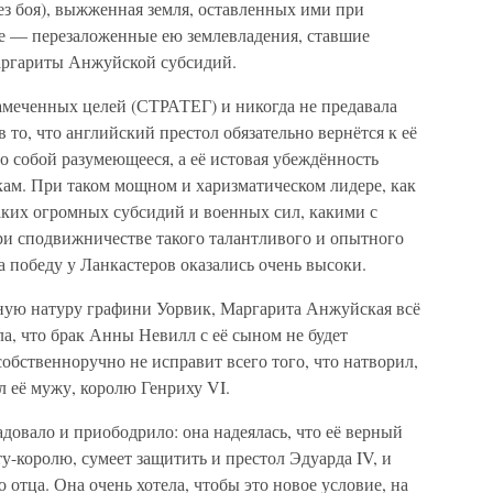
без боя), выжженная земля, оставленных ими при
е — перезаложенные ею землевладения, ставшие
аргариты Анжуйской субсидий.
намеченных целей (СТРАТЕГ) и никогда не предавала
в то, что английский престол обязательно вернётся к её
 собой разумеющееся, а её истовая убеждённость
ам. При таком мощном и харизматическом лидере, как
ких огромных субсидий и военных сил, какими с
при сподвижничестве такого талантливого и опытного
а победу у Ланкастеров оказались очень высоки.
ную натуру графини Уорвик, Маргарита Анжуйская всё
ла, что брак Анны Невилл с её сыном не будет
собственноручно не исправит всего того, что натворил,
л её мужу, королю Генриху VI.
овало и приободрило: она надеялась, что её верный
у-королю, сумеет защитить и престол Эдуарда IV, и
отца. Она очень хотела, чтобы это новое условие, на