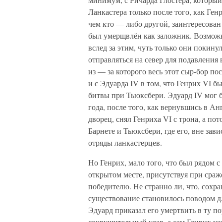
Ланкастера только после того, как Генр
чем кто — либо другой, заинтересован 
был умерщвлён как заложник. Возможн
вслед за этим, чуть только они покину
отправляться на север для подавления
из — за которого весь этот сыр-бор по
и с Эдуарда IV в том, что Генрих VI б
битвы при Тьюксбери. Эдуард IV мог 
года, после того, как вернувшись в А
дворец, снял Генриха VI с трона, а п
Барнете и Тьюксбери, где его, вне зав
отряды ланкастерцев.
Но Генрих, мало того, что был рядом с
открытом месте, присутствуя при сраж
победителю. Не странно ли, что, сохра
существование становилось поводом д
Эдуард приказал его умертвить в ту п
сокрушительный удар, а сам Генрих уж