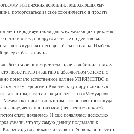
программу тактических действий, позволяющих ему
ика, поторговаться за своё союзничество и продать
оил нечто вроде аукциона для всех желающих привлечь
ей, что и в том, и в другом случае он действовал
тавался в курсе всех его дел, была его жена, Изабель,
й доверял безгранично.
роды была хорошим стратегом, повела действие в таком
ь сто процентную гарантию в абсолютном успехе и с
собенно помогало естественное для неё УПРЯМСТВО и
О том, что у герцогини Кларенс в ту пору появилась
 только потом, спустя двадцать лет — из «Мемуаров»
«Мемуарах» писал лишь о том, что неизвестно откуда
енс с поручением и письмом (неизвестно от кого)
а потом опять появилась. И ещё появлялась несколько
Йорка узнали, что эту самую девицу подсылали к
а Кларенса, уговаривая его оставить Уорвика и перейти