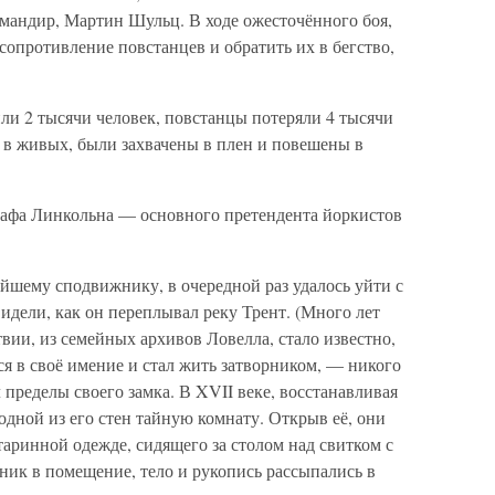
омандир, Мартин Шульц. В ходе ожесточённого боя,
сопротивление повстанцев и обратить их в бегство,
ли 2 тысячи человек, повстанцы потеряли 4 тысячи
 в живых, были захвачены в плен и повешены в
рафа Линкольна — основного претендента йоркистов
йшему сподвижнику, в очередной раз удалось уйти с
идели, как он переплывал реку Трент. (Много лет
твии, из семейных архивов Ловелла, стало известно,
ся в своё имение и стал жить затворником, — никого
 пределы своего замка. В XVII веке, восстанавливая
одной из его стен тайную комнату. Открыв её, они
таринной одежде, сидящего за столом над свитком с
оник в помещение, тело и рукопись рассыпались в