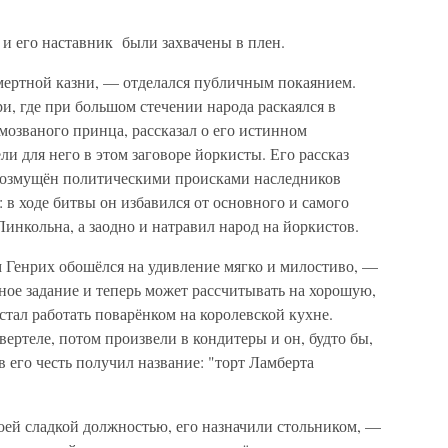
и его наставник были захвачены в плен.
мертной казни, — отделался публичным покаянием.
ри, где при большом стечении народа раскаялся в
озваного принца, рассказал о его истинном
и для него в этом заговоре йоркисты. Его рассказ
 возмущён политическими происками наследников
 в ходе битвы он избавился от основного и самого
инкольна, а заодно и натравил народ на йоркистов.
им Генрих обошёлся на удивление мягко и милостиво, —
ное задание и теперь может рассчитывать на хорошую,
тал работать поварёнком на королевской кухне.
вертеле, потом произвели в кондитеры и он, будто бы,
в его честь получил название: "торт Ламберта
оей сладкой должностью, его назначили стольником, —