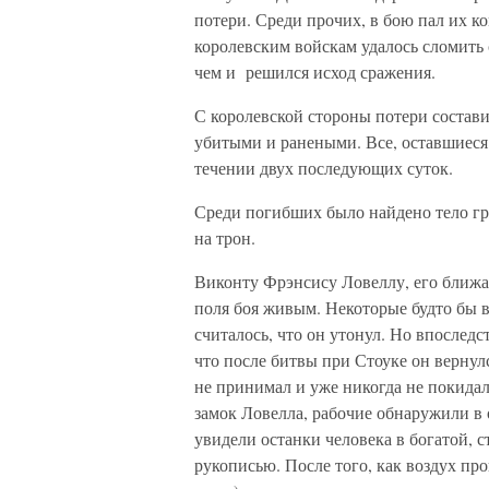
потери. Среди прочих, в бою пал их к
королевским войскам удалось сломить 
чем и решился исход сражения.
С королевской стороны потери состави
убитыми и ранеными. Все, оставшиеся
течении двух последующих суток.
Среди погибших было найдено тело г
на трон.
Виконту Фрэнсису Ловеллу, его ближа
поля боя живым. Некоторые будто бы в
считалось, что он утонул. Но впоследс
что после битвы при Стоуке он вернул
не принимал и уже никогда не покидал
замок Ловелла, рабочие обнаружили в 
увидели останки человека в богатой, с
рукописью. После того, как воздух пр