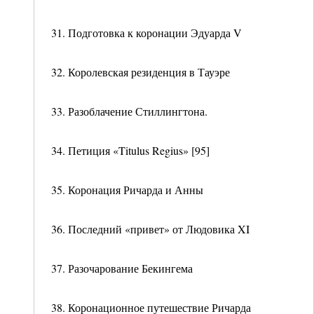
31. Подготовка к коронации Эдуарда V
32. Королевская резиденция в Тауэре
33. Разоблачение Стиллингтона.
34. Петиция «Titulus Regius» [95]
35. Коронация Ричарда и Анны
36. Последний «привет» от Людовика XI
37. Разочарование Бекингема
38. Коронационное путешествие Ричарда