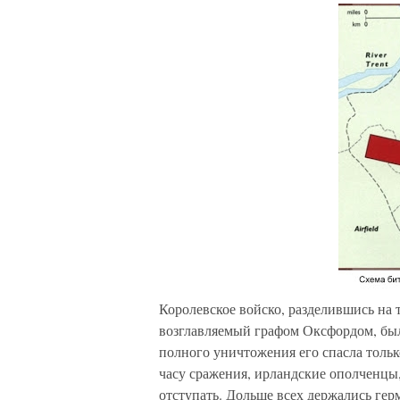
Королевское войско, разделившись на 
возглавляемый графом Оксфордом, был 
полного уничтожения его спасла толь
часу сражения, ирландские ополченцы,
отступать. Дольше всех держались ге