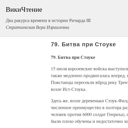
ВикиЧтение
Два ракурса времени в истории Ричарда III
Стратиевская Вера Израилевна
79. Битва при Стоуке
79. Битва при Стоуке
15 июля королевские войска выступил
также медленно продвигалась вперед, 
Повстанцы пересекли вброд реку Трент
возле Ист-Стоука.
Здесь же, возле деревеньки Стоук-Фи
численное преимущество в полтора р
человек против 6000 солдат Генриха),
были плохо обучены и недостаточно х