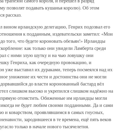
 трапезой самого короля, и перешёл в разряд
му позволят подавать кушанья королю). Об этом
ся рассказ.
л вином ирландскую делегацию, Генрих подозвал его
 отношения к подданным, издевательски заметил: «Мои
до того, что будете короновать обезьян!» Ирландцы
корбление: как только они увидели Ламберта среди
ыграл с ними злую шутку и на чью ловушку они
ешку Генриха, как очередную провокацию, и
 он уже выставил их дураками, теперь посмеялся над их
ное унижение их чести и достоинства они не могли
 дорвавшийся до власти коронованный бастард вёл
летел слишком высоко и укрепился слишком надёжно на
напрямую отомстить. Обиженные им ирландцы могли
 никогда не будет любим своими подданными. Да и сами
ью и коварством, проявлявшимся в самых гнусных,
ненависти, зародившееся в те времена, ещё пять веков
гасло только в начале нового тысячелетия.