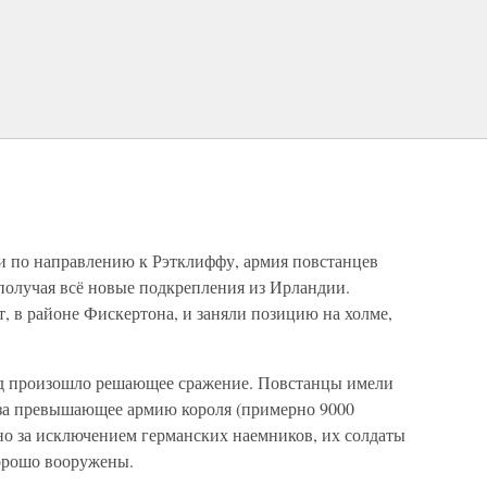
и по направлению к Рэтклиффу, армия повстанцев
получая всё новые подкрепления из Ирландии.
, в районе Фискертона, и заняли позицию на холме,
лд произошло решающее сражение. Повстанцы имели
аза превышающее армию короля (примерно 9000
 но за исключением германских наемников, их солдаты
орошо вооружены.