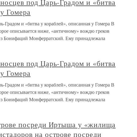
оносцев под Царь-Градом и «битва
 у Гомера
рь-Градом и «битва у кораблей», описанная у Гомера В
орое описывается ниже, «античному» вождю греков
из Бонифаций Монферратский. Ему принадлежала
оносцев под Царь-Градом и «битва
 у Гомера
рь-Градом и «битва у кораблей», описанная у Гомера В
орое описывается ниже, «античному» вождю греков
из Бонифаций Монферратский. Ему принадлежала
строве посреди Иртыша у «жилища
истадоров на острове посреди