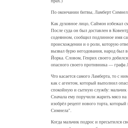
прах.)
По окончании битвы, Ламберт Симнел 
Как духовное лицо, Саймон избежал с
После суда он был доставлен в Ковент
содеянном, сообщил подлинное имя сам
происхождении и о роли, которую отвел
вызвал бурю негодования, народ был
Йорка. Словом, Генрих своего добился:
опасного своего противника — графа Л
Что касается самого Ламберта, то с н
как с агентом, который выполнил опас
спокойную и сытную службу: мальчик с
Сначала ему поручили жарить мясо на 
изобрёл рецепт нового торта, который 
Симнела".
Когда мальчик подрос и пресытился св