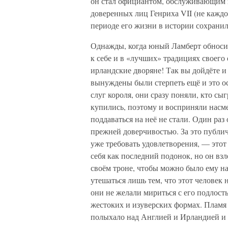
он стал официантом, обслуживающим за
доверенных лиц Генриха VII (не каждо
периоде его жизни в истории сохранил
Однажды, когда юный Ламберт обноси
к себе и в «лучших» традициях своего
ирландские дворяне! Так вы дойдёте и 
вынуждены были стерпеть ещё и это ос
слуг короля, они сразу поняли, кто с
купились, поэтому и восприняли насм
поддаваться на неё не стали. Один раз
прежней доверчивостью. За это публич
уже требовать удовлетворения, — этот
себя как последний подонок, но он вз
своём троне, чтобы можно было ему 
утешаться лишь тем, что этот человек
они не желали мириться с его подлост
жестоких и изуверских формах. Пламя 
полыхало над Англией и Ирландией и у