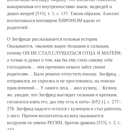
выкармливая его внутренностями львов, медведей и
диких вепрей [533], т. 1, с. 137. Таким образом, Ахиллес
воспитывался кентавром ХИРОНОМ вдали от
родителей.
О Зигфриде рассказывается похожая история.
Оказывается, «мальчик вырос большим и сильным,
почему ОН НЕ СТАЛ СЛУШАТЬСЯ ОТЦА И МАТЕРИ,
а только и думал о том, как бы ему стать самому себе
господином… чем причинял немало забот своим
родителям… Было решено отпустить юношу. Зигфрид…
отправился, не спросясь и не простившись, на поиски
приключений… У самого леса… жил кузнец… Кузнец
же, увидев, что Зигфрид выглядит сильным и крепким,
согласился взять его, дал ему есть и пить» [652:1], с. 277–
278. Зигфрид надолго остался с кузнецом и стал работать
у него. Причем воспитатель-кузнец оказывается
колдуном по имени РЕГИН, братом дракона [533], т. 2, с.
433.