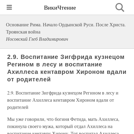
ВикиЧтение
Основание Рима. Начало Ордынской Руси. После Христа.
Троянская война
Носовский Глеб Владимирович
2.9. Воспитание Зигфрида кузнецом
Регином в лесу и воспитание
Ахиллеса кентавром Хироном вдали
от родителей
2.9. Воспитание Зигфрида кузнецом Регином в лесу и
воспитание Ахиллеса кентавром Хироном вдали от
родителей
Мы уже говорили, что богиня Фетида, мать Ахиллеса,
покинула своего мужа, который отдал Ахиллеса на
воспитание кентавру Хирону. Тот воспитал Ахиллеса,