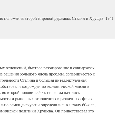
 до положения второй мировой державы. Сталин и Хрущев. 1941
х отношений, быстрое разочарование в совнархозах,
е решения большого числа проблем, соперничество с
ятельности Сталина и большая интеллектуальная
особствовали возрождению экономической мысли в
во второй половине 50-х гг., когда начались
имости и рыночных отношениях в различных сферах
льно рамки дискуссии определились к началу 60-х гг.,
номической политики Хрущева. Он приветствовал это