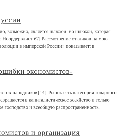
куссии
ио, возможно, является шлюхой, но шлюхой, которая
е Ноордервлиет[67] Рассмотрение откликов на мою
еволюции в имперской России» показывает: в
 ошибки экономистов-
истов-народников{14} Рынок есть категория товарного
ревращается в капиталистическое хозяйство и только
ое господство и всеобщую распространенность.
номистов и организация