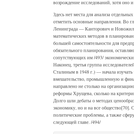
возрождение исследований, хотя оно и
Здесь нет места для анализа отдельны
отметить основные направления. Во гл
Ленинграда — Канторович и Новожило
математических методов в планирова
большей самостоятельности для предпр
обязательного планирования, оставля
сопутствующих им /493/ экономических
Наконец, третья группа исследовате
Сталиным в 1948 г.) — начала изучать
вмешательство, промышленную и фина
направлено не столько на организаци
реформы Хрущева, сколько на критери
Долго шли дебаты о методах ценообраз
экономику, но и на все общество[70]. 
политические проблемы, а также сфер
следующей главе. /494/