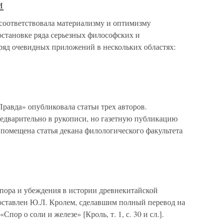
и
соответствовала материализму и оптимизму
остановке ряда серьезных философских и
ряд очевидных приложений в нескольких областях:
Правда» опубликовала статьи трех авторов.
редварительно в рукописи, но газетную публикацию
помещена статья декана филологического факультета
спора и убеждения в истории древнекитайской
оставлен Ю.Л. Кролем, сделавшим полный перевод на
пор о соли и железе» [Кроль, т. 1, с. 30 и сл.].