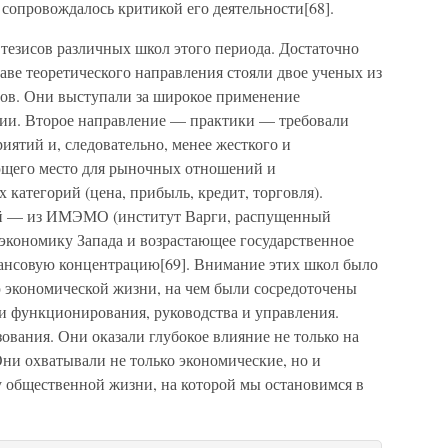
 сопровождалось критикой его деятельности[68].
х тезисов различных школ этого периода. Достаточно
аве теоретического направления стояли двое ученых из
в. Они выступали за широкое применение
нии. Второе направление — практики — требовали
иятий и, следовательно, менее жесткого и
ющего место для рыночных отношений и
 категорий (цена, прибыль, кредит, торговля).
лей — из ИМЭМО (институт Варги, распущенный
 экономику Запада и возрастающее государственное
нсовую концентрацию[69]. Внимание этих школ было
ю экономической жизни, на чем были сосредоточены
и функционирования, руководства и управления.
ования. Они оказали глубокое влияние не только на
Они охватывали не только экономические, но и
у общественной жизни, на которой мы остановимся в