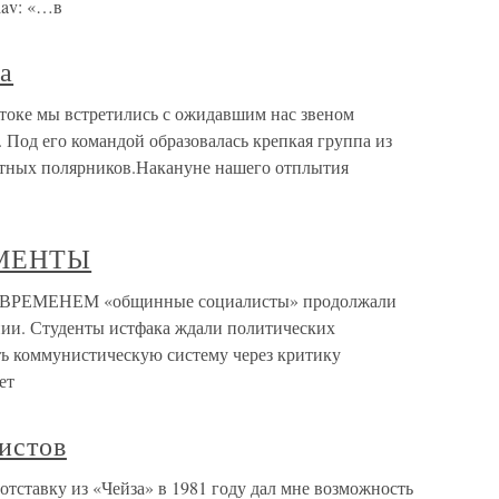
lav: «…в
а
токе мы встретились с ожидавшим нас звеном
Под его командой образовалась крепкая группа из
ытных полярников.Накануне нашего отплытия
МЕНТЫ
ЕМЕНЕМ «общинные социалисты» продолжали
нии. Студенты истфака ждали политических
ть коммунистическую систему через критику
ет
истов
отставку из «Чейза» в 1981 году дал мне возможность