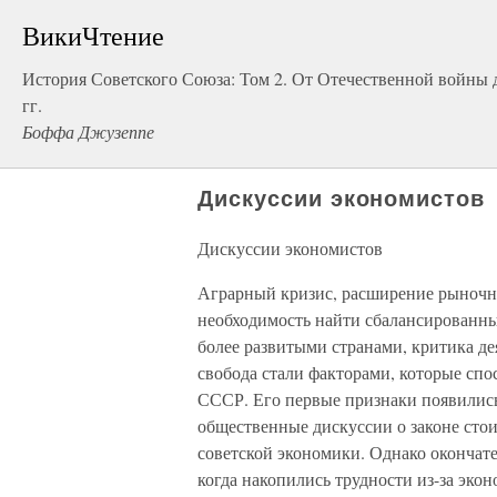
ВикиЧтение
История Советского Союза: Том 2. От Отечественной войны
гг.
Боффа Джузеппе
Дискуссии экономистов
Дискуссии экономистов
Аграрный кризис, расширение рыночны
необходимость найти сбалансированны
более развитыми странами, критика де
свобода стали факторами, которые сп
СССР. Его первые признаки появились 
общественные дискуссии о законе сто
советской экономики. Однако окончате
когда накопились трудности из-за эко