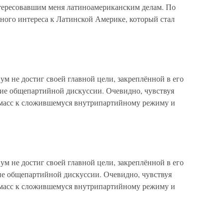
тересовавшим меня латиноамериканским делам. По
чного интереса к Латинской Америке, который стал
м не достиг своей главной цели, закреплённой в его
ие общепартийной дискуссии. Очевидно, чувствуя
масс к сложившемуся внутрипартийному режиму и
м не достиг своей главной цели, закреплённой в его
е общепартийной дискуссии. Очевидно, чувствуя
масс к сложившемуся внутрипартийному режиму и