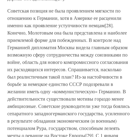
Советская позиция не была проявлением мягкости по
отношению к Германии, хотя в Америке ее расценили
именно как проявление уступчивости немцам[28].
Конечно, Молотовым она была представлена и наиболее
приемлемой форме для побежденных. В контроле над
Германией дипломатия Москвы видела главным образом
возможную сферу сотрудничества между союзниками по
войне, область для нового компромиссного согласования
их расходящихся интересов. Спрашивается, насколько
был реалистичным такой план? Из-за настойчивости в
борьбе за немецкое единство СССР подозревали в
желании иметь одну «коммунистическую» Германию. В
действительности существовали мотивы гораздо менее
амбициозные. Советские руководители уже тогда боялись
сепаратного западногерманского государства, усиленного
в результате обладания экономическим (и военным)
потенциалом Рура, государством, способным лелеять
мечты о реванше на Востоке Европы[29]. С 1 января