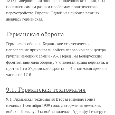
1815), завершивший эпопею наполеоновских войн, был
посвящен самым разным проблемам политического
переустройства Европы. Одной из наиболее важных
являлась германская.
Германская оборона
Германская оборона Берлинское стратегическое
направление прикрывали войска левого крыла и центра
группы немецких армий «А». Перед 1-м Белорусским
фронтом занимала оборону 9-я полевая армия вермахта, а
против 1-го Украинского фронта — 4-я танковая армия и
часть сил 17-й
9.1. Германская техномагия
9.1. Германская техномагия Вторая мировая война
началась 1 сентября 1939 года, с вторжения немецких
войск в Польшу. Эта война виделась Адольфу Гитлеру и