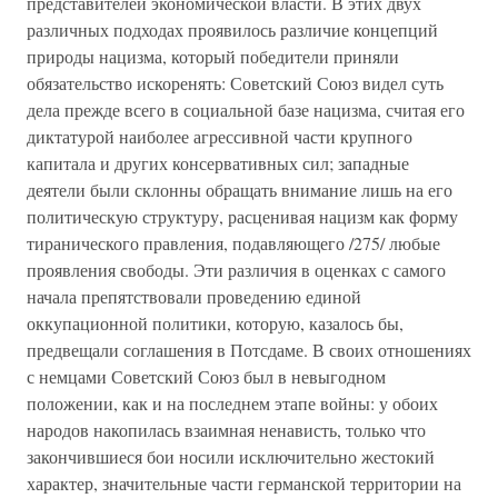
представителей экономической власти. В этих двух
различных подходах проявилось различие концепций
природы нацизма, который победители приняли
обязательство искоренять: Советский Союз видел суть
дела прежде всего в социальной базе нацизма, считая его
диктатурой наиболее агрессивной части крупного
капитала и других консервативных сил; западные
деятели были склонны обращать внимание лишь на его
политическую структуру, расценивая нацизм как форму
тиранического правления, подавляющего /275/ любые
проявления свободы. Эти различия в оценках с самого
начала препятствовали проведению единой
оккупационной политики, которую, казалось бы,
предвещали соглашения в Потсдаме. В своих отношениях
с немцами Советский Союз был в невыгодном
положении, как и на последнем этапе войны: у обоих
народов накопилась взаимная ненависть, только что
закончившиеся бои носили исключительно жестокий
характер, значительные части германской территории на