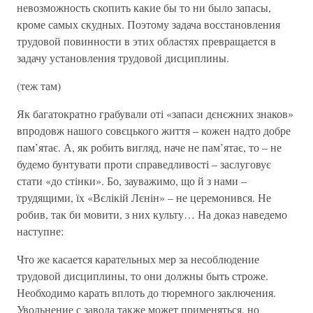
невозможность скопить какие бы то ни было запасы,
кроме самых скудных. Поэтому задача восстановления
трудовой повинности в этих областях превращается в
задачу установления трудовой дисциплины.
(теж там)
Як багатократно грабували оті «запаси дєнєжних знаков»
впродовж нашого совєцького життя – кожен надто добре
пам’ятає. А, як робить вигляд, наче не пам’ятає, то – не
будемо бунтувати проти справедливості – заслуговує
стати «до стінки». Бо, зауважимо, що й з нами –
трудящими, їх «Вєлікій Лєнін» – не церемонився. Не
робив, так би мовити, з них культу… На доказ наведемо
наступне:
Что же касается карательных мер за несоблюдение
трудовой дисциплины, то они должны быть строже.
Необходимо карать вплоть до тюремного заключения.
Увольнение с завода также может применяться, но