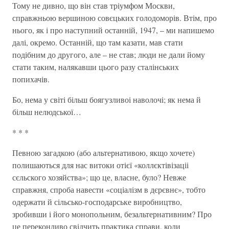
Тому не дивно, що він став тріумфом Москви,
справжньою вершиною совєцьких голодоморів. Втім, про
нього, як і про наступний останній, 1947, – ми напишемо
далі, окремо. Останній, що там казати, мав стати
подібним до другого, але – не став; люди не дали йому
стати таким, налякавши цього разу сталінських
попихачів.
Бо, нема у світі більш боягузливоі наволочі; як нема й
більш нелюдської…
* * *
Певною загадкою (або альтернативою, якщо хочете)
полишаються для нас витоки отієї «коллєктівізаціі
сєльского хозяйства»; що це, власне, було? Невже
справжня, спроба навести «соціалізм в дєрєвнє», тобто
одержати й сільсько-господарське виробництво,
зробивши і його монопольним, безальтернативним? Про
це переконливо свідчить практика справи, коли