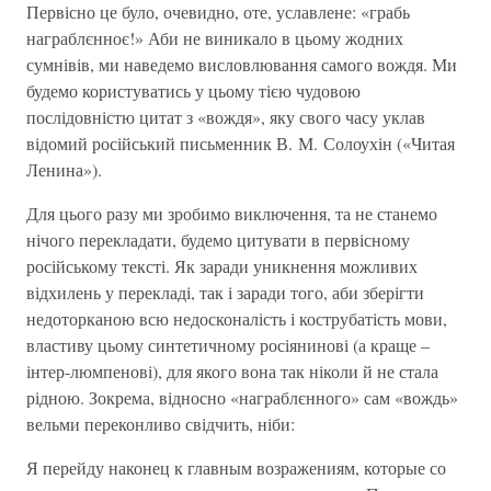
Первісно це було, очевидно, оте, уславлене: «грабь
награблєнноє!» Аби не виникало в цьому жодних
сумнівів, ми наведемо висловлювання самого вождя. Ми
будемо користуватись у цьому тією чудовою
послідовністю цитат з «вождя», яку свого часу уклав
відомий російський письменник В. М. Солоухін («Читая
Ленина»).
Для цього разу ми зробимо виключення, та не станемо
нічого перекладати, будемо цитувати в первісному
російському тексті. Як заради уникнення можливих
відхилень у перекладі, так і заради того, аби зберігти
недоторканою всю недосконалість і кострубатість мови,
властиву цьому синтетичному росіянинові (а краще –
інтер-люмпенові), для якого вона так ніколи й не стала
рідною. Зокрема, відносно «награблєнного» сам «вождь»
вельми переконливо свідчить, ніби:
Я перейду наконец к главным возражениям, которые со