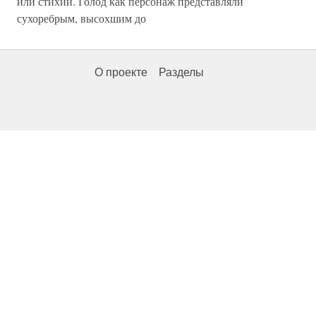
или стихии. Голод как персонаж представляли
сухоребрым, высохшим до
О проекте
Разделы