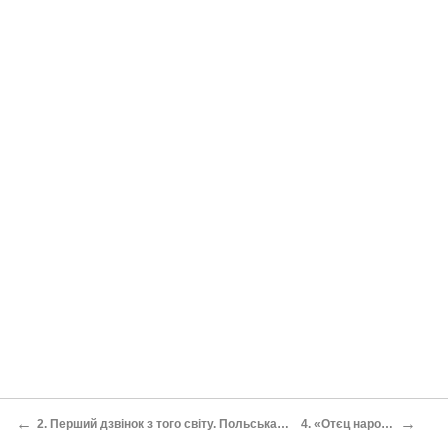
←
→
2. Перший дзвінок з того світу. Польська війна
4. «Отєц народа»