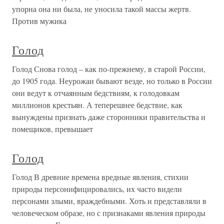
упорна она ни была, не уносила такой массы жертв.
Против мужика
Голод
Голод Снова голод – как по-прежнему, в старой России,
до 1905 года. Неурожаи бывают везде, но только в России
они ведут к отчаянным бедствиям, к голодовкам
миллионов крестьян. А теперешнее бедствие, как
вынуждены признать даже сторонники правительства и
помещиков, превышает
Голод
Голод В древние времена вредные явления, стихии
природы персонифицировались, их часто видели
персонами злыми, враждебными. Хоть и представляли в
человеческом образе, но с признаками явления природы