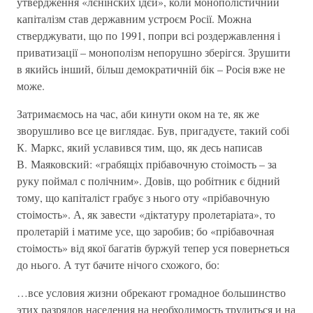
утвердження «лєнінских ідєй», коли монополістичний
капіталізм став державним устроєм Росії. Можна
стверджувати, що по 1991, попри всі роздержавлення і
приватизації – монополізм непорушно зберігся. Зрушити
в якийсь інший, більш демократичній бік – Росія вже не
може.
Затримаємось на час, аби кинути оком на те, як же
зворушливо все це виглядає. Був, пригадуєте, такий собі
К. Маркс, який уславився тим, що, як десь написав
В. Маяковский: «грабящіх прібавочную стоімость – за
руку поймал с полічним». Довів, що робітник є бідний
тому, що капіталіст грабує з нього оту «прібавочную
стоімость». А, як завести «діктатуру пролетаріата», то
пролетарій і матиме усе, що заробив; бо «прібавочная
стоімость» від якої багатів буржуй тепер уся повернеться
до нього. А тут бачите нічого схожого, бо:
…все условия жизни обрекают громадное большинство
этих разрядов населения на необходимость трудиться и на