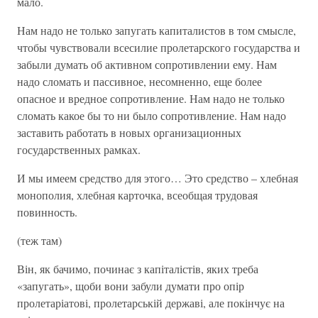
мало.
Нам надо не только запугать капиталистов в том смысле,
чтобы чувствовали всесилие пролетарского государства и
забыли думать об активном сопротивлении ему. Нам
надо сломать и пассивное, несомненно, еще более
опасное и вредное сопротивление. Нам надо не только
сломать какое бы то ни было сопротивление. Нам надо
заставить работать в новых организационных
государственных рамках.
И мы имеем средство для этого… Это средство – хлебная
монополия, хлебная карточка, всеобщая трудовая
повинность.
(теж там)
Він, як бачимо, починає з капіталістів, яких треба
«запугать», щоби вони забули думати про опір
пролетаріатові, пролетарській державі, але покінчує на