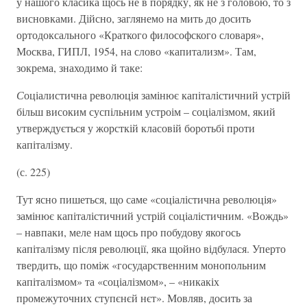
у нашого класика щось не в порядку, як не з головою, то з
висновками. Дійсно, заглянемо на мить до досить
ортодоксального «Краткого философского словаря»,
Москва, ГИПЛ, 1954, на слово «капитализм». Там,
зокрема, знаходимо й таке:
С
оціалистична революція замінює капіталістичний устрій
більш високим суспільним устроім – соціалізмом, який
утверждується у жорсткій класовій боротьбі проти
капіталізму.
(с. 225)
Тут ясно пишеться, що саме «соціалістична революція»
замінює капіталістичний устрій соціалістичним. «Вождь»
– навпаки, меле нам щось про побудову якогось
капіталізму після революції, яка щойно відбулася. Уперто
твердить, що поміж «государственним монопольним
капіталізмом» та «соціалізмом», – «никакіх
промежуточних ступєнєй нєт». Мовляв, досить за