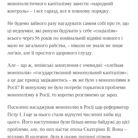
монополістичного капіталізму завести «народний
контроль» – і все гаразд, все в повному порядку.
Не будемо зайвого разу нагадувати самим собі про те, що
ці недоумки, які ринули будувати у себе «соціалізм»
всього через 56 років по номінальній відміні повного і
мало не загального рабства, – ніколи не знали не лише
логіки, але й простого здорового глузду.
Але – що ж, ленінські захоплення є очевидні: «хлєбная
монополія» «государствєнний монопольний капіталізм»;
а це дає привід зацікавитись – як же було з монополіями в
Росії? В минулому не було потреби торкатися проблеми
монополізму в Росії, то коротко розглянемо це зараз.
Посилено насаджував монополію в Росії цар-реформатор
Пєтр I. І ще за нього стали відчутні численні хиби від
цього. Його наступники були більш-менш байдужі до цієї
проблеми, але, по них настає епоха Єкатєріни II. Вона –
віддамо їй належне, була в цьому питанні цілком