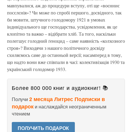
мавпувалися, аж до процедури вступу, оті ще «воєнниє
посєлєнія»? Чи може по спробі першого, досвідного, так
би мовити, штучного голодомору 1921 в умовах
індивідуального ще господарства, усвідомлення, як це
клопітно та важко – відібрати хліб. Та того, наскільки
полегшує голодний ґеноцид – саме наявність «колхозного
строя»? Виходячи з нашого політичного досвіду
схиляємось саме до останньой версії; насамперед в тому,
що надто вони вже співпали в часі: колективізація 1930 та
український голодомор 1933.
Более 800 000 книг и аудиокниг! 📚
2 месяца Литрес Подписки в
Получи
подарок
и наслаждайся неограниченным
чтением
ПОЛУЧИТЬ ПОДАРОК