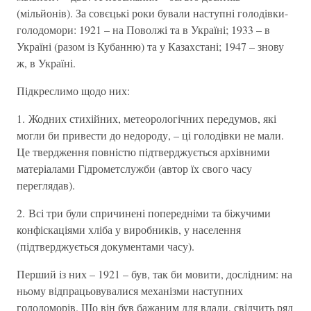
(мільйонів). За совєцькі роки бували наступні голодівки-
голодомори: 1921 – на Поволжі та в Україні; 1933 – в
Україні (разом із Кубанню) та у Казахстані; 1947 – знову
ж, в Україні.
Підкреслимо щодо них:
1. Жодних стихійних, метеорологічних передумов, які
могли би привести до недороду, – ці голодівки не мали.
Це твердження повністю підтверджується архівними
матеріалами Гідрометслужби (автор їх свого часу
переглядав).
2. Всі три були спричинені попередніми та біжучими
конфіскаціями хліба у виробників, у населення
(підтверджується документами часу).
Перший із них – 1921 – був, так би мовити, дослідним: на
ньому відпрацьовувалися механізми наступних
голодоморів. Що він був бажаним для влади, свідчить ряд