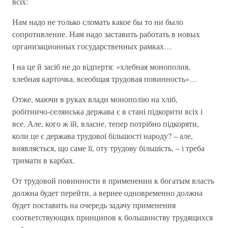
всіх:
Нам надо не только сломать какое бы то ни было
сопротивление. Нам надо заставить работать в новых
организационных государственных рамках…
І на це й засіб не до відпертя: «хлебная монополия,
хлебная карточка, всеобщая трудовая повинность»…
Отже, маючи в руках влади монополію на хліб,
робітничо-селянська держава є в стані підкорити всіх і
все. Але, кого ж їй, власне, тепер потрібно підкоряти,
коли це є держава трудової більшості народу? – але,
виявляється, що саме її, оту трудову більшість, – і треба
тримати в карбах.
От трудовой повинности в применении к богатым власть
должна будет перейти, а вернее одновременно должна
будет поставить на очередь задачу применения
соответствующих принципов к большинству трудящихся