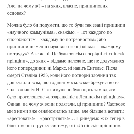
Але, на чому ж? – на яких, власне, принципових
основах?
Можна було би подумати, що то були так звані принципи
«научного коммунізма», скажімо, – «от каждого по
способностям – каждому по потрєбностям»; або
принципи не менш наукового «соціалізма» – «каждому
по труду»? Але ж, ні. Це були зовсім своєрідні «Лєнінскіє
прінціпи», до яких – віддамо належне, ще не додумалися
його попередники; ні Маркс, ні навіть Енгельс. Після
смерті Сталіна 1953, коли його потворні злочини так
дошкулили всім, що тодішні московське брехунство на
чолі з «нашім Н. С.» вимушено було щось там вдіяти, –
було проголошене «возвращєініє к Лєнінскім прінціпам».
Однак, на чому ж вони полягали, ці принципи? Частково
ми з ними вже ознайомились вище, але більше в аспекті:
«арєстовать!» – «расстрєлять!»… Приведемо ж їх тепер в
більш-менш струнку систему, оті «Лєнінскіє прінціпи».