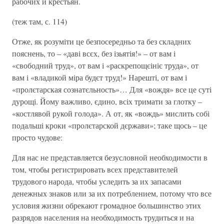
рабочих и крестьян.
(теж там, с. 114)
Отже, як розуміти це безпосередньо та без складних
пояснень, то – «даві всєх, без ізьятія!» – от вам і
«свободний труд», от вам і «раскрепощєініє труда», от
вам і «владикой міра будєт труд!» Нарешті, от вам і
«пролєтарская сознатєльность»… Для «вождя» все це суті
дурощі. Йому важливо, єдино, всіх тримати за глотку –
«костлявой рукой голода». А от, як «вождь» мислить собі
подальші кроки «пролєтарской дєржави»; таке щось – це
просто чудове:
Для нас не представляется безусловной необходимости в
том, чтобы регистрировать всех представителей
трудового народа, чтобы уследить за их запасами
денежных знаков или за их потреблением, потому что все
условия жизни обрекают громадное большинство этих
разрядов населения на необходимость трудиться и на