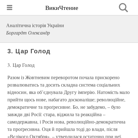
ВикиЧтение
Аналітична історія України
Боргардт Олександр
3. Цар Голод
3. Цар Голод
Разом із Жовтневим переворотом почала прискорено
розвалюватись та досить складна система соціальних
відносин, яка об’єднувала Другу імперію. Натомість мало
прийти щось нове, набагато досконаліше; революційне,
демократичне та проґресивне. Бо, не забудемо, – було
завжди дві Росії: стара, віджила та реакційна –
самодержавна, і Росія нова, революційно-демократична
та проґресивна. Оця й прийшла тоді до влади, після
«Вєлікого Октября», – утвердилася остаточно при неї.