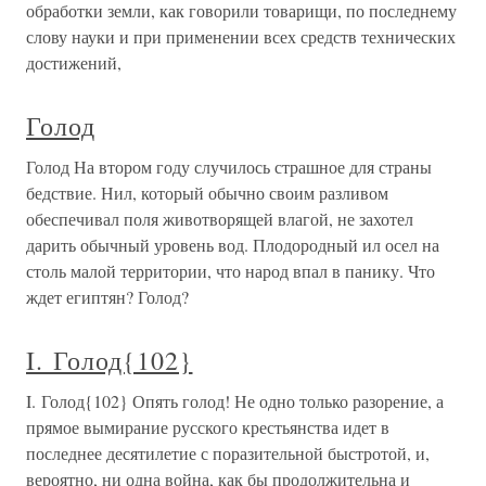
обработки земли, как говорили товарищи, по последнему
слову науки и при применении всех средств технических
достижений,
Голод
Голод На втором году случилось страшное для страны
бедствие. Нил, который обычно своим разливом
обеспечивал поля животворящей влагой, не захотел
дарить обычный уровень вод. Плодородный ил осел на
столь малой территории, что народ впал в панику. Что
ждет египтян? Голод?
I. Голод{102}
I. Голод{102} Опять голод! Не одно только разорение, а
прямое вымирание русского крестьянства идет в
последнее десятилетие с поразительной быстротой, и,
вероятно, ни одна война, как бы продолжительна и