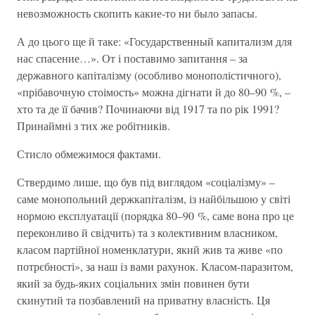
невозможность скопить какие-то ни было запасы.
А до цього ще й таке: «Государственный капитализм для
нас спасение…». От і поставимо запитання – за
державного капіталізму (особливо монополістичного),
«прібавочную стоімость» можна дігнати й до 80–90 %, –
хто та де її бачив? Починаючи від 1917 та по рік 1991?
Принаймні з тих же робітників.
Стисло обмежимося фактами.
Ствердимо лише, що був під виглядом «соціалізму» –
саме монопольний держкапіталізм, із найбільшою у світі
нормою експлуатації (порядка 80–90 %, саме вона про це
переконливо й свідчить) та з колективним власником,
класом партійної номенклатури, який жив та живе «по
потрєбності», за наш із вами рахунок. Класом-паразитом,
який за будь-яких соціальних змін повинен бути
скинутий та позбавлений на приватну власність. Ця