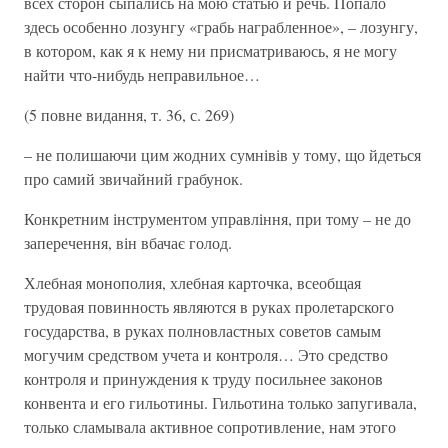
всех сторон сыпались на мою статью и речь. Попало
здесь особенно лозунгу «грабь награбленное», – лозунгу,
в котором, как я к нему ни присматриваюсь, я не могу
найти что-нибудь неправильное…
(5 повне видання, т. 36, с. 269)
– не полишаючи цим жодних сумнівів у тому, що йдеться
про самий звичайний грабунок.
Конкретним інструментом управління, при тому – не до
заперечення, він вбачає голод.
Хлебная монополия, хлебная карточка, всеобщая
трудовая повинность являются в руках пролетарского
государства, в руках полновластных советов самым
могучим средством учета и контроля… Это средство
контроля и принуждения к труду посильнее законов
конвента и его гильотины. Гильотина только запугивала,
только сламывала активное сопротивление, нам этого