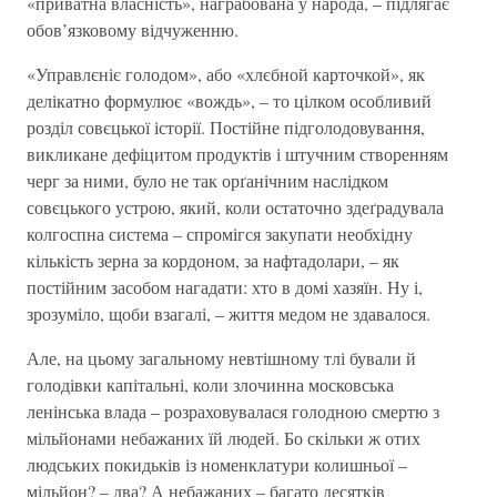
«приватна власність», награбована у народа, – підлягає
обов’язковому відчуженню.
«Управлєніє голодом», або «хлєбной карточкой», як
делікатно формулює «вождь», – то цілком особливий
розділ совєцької історії. Постійне підголодовування,
викликане дефіцитом продуктів і штучним створенням
черг за ними, було не так орґанічним наслідком
совєцького устрою, який, коли остаточно здеґрадувала
колгоспна система – спромігся закупати необхідну
кількість зерна за кордоном, за нафтадолари, – як
постійним засобом нагадати: хто в домі хазяїн. Ну і,
зрозуміло, щоби взагалі, – життя медом не здавалося.
Але, на цьому загальному невтішному тлі бували й
голодівки капітальні, коли злочинна московська
ленінська влада – розраховувалася голодною смертю з
мільйонами небажаних їй людей. Бо скільки ж отих
людських покидьків із номенклатури колишньої –
мільйон? – два? А небажаних – багато десятків