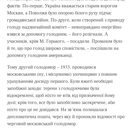
фактів. По-перше, Україна вважається старим ворогом
Москви, а Поволжя було опорою білого руху підчас
громадянської війни. По-друге, коли створений з приводу
голоду надзвичайний комітет – невиправдано енергійно
взявся за допомогу голодним, – його розігнали. А
учасників, крім М. Горького, – посадили. Промахом було
й те, що про голод широко сповістили, – поспішили на
допомогу голодним американці.
Тому другий голодомор – 1933, проводився
московськими (ну, і місцевими) злочинцями з повним
урахуванням досвіду першого. Були вжиті необхідні
запобіжні заходи: терени з голодуючими були
відокремлені, щоб ніхто не втік від призначеної йому
долі; крім того, все було запобігливо засекречене, аби
ніхто про це не довідався. На зв’язок полишалася
дипломатична пошта, через яку й проникли відомості про
черговий московський голодомор.