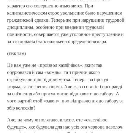
характер его совершенно изменяется. При
капиталистическом строе увольнение было нарушением
гражданской сделки. Теперь же при нарушении трудовой
дисциплины, особенно при введении трудовой
повинности, совершается уже уголовное преступление и
за это должна быть наложена определенная кара.
(теж там)
Це вам уже не «проізвол хазяйчіков», яким так
обурювався й сам «вождь», та з причин якого
страйкували цілі підприємства. Тепер – за прогул –
тюрма, за спізнення тюрма. Але ж, за совєтів і насправді
за спізнення або прогул могли відправити до табору. А
чого вартий отой «закон», про відправлення до табору за
збір колосків?
Але, на чому ж полягало, власне, оте «счастлівоє
будущєє», яке будувала для нас усіх ота червона наволоч,