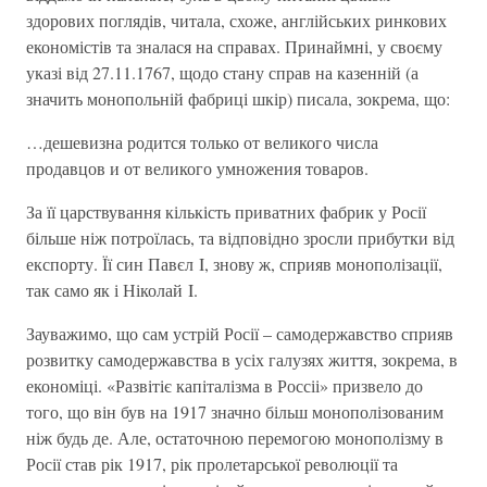
здорових поглядів, читала, схоже, англійських ринкових
економістів та зналася на справах. Принаймні, у своєму
указі від 27.11.1767, щодо стану справ на казенній (а
значить монопольній фабриці шкір) писала, зокрема, що:
…дешевизна родится только от великого числа
продавцов и от великого умножения товаров.
За її царствування кількість приватних фабрик у Росії
більше ніж потроїлась, та відповідно зросли прибутки від
експорту. Її син Павєл I, знову ж, сприяв монополізації,
так само як і Ніколай I.
Зауважимо, що сам устрій Росії – самодержавство сприяв
розвитку самодержавства в усіх галузях життя, зокрема, в
економіці. «Развітіє капіталізма в Россіі» призвело до
того, що він був на 1917 значно більш монополізованим
ніж будь де. Але, остаточною перемогою монополізму в
Росії став рік 1917, рік пролетарської революції та