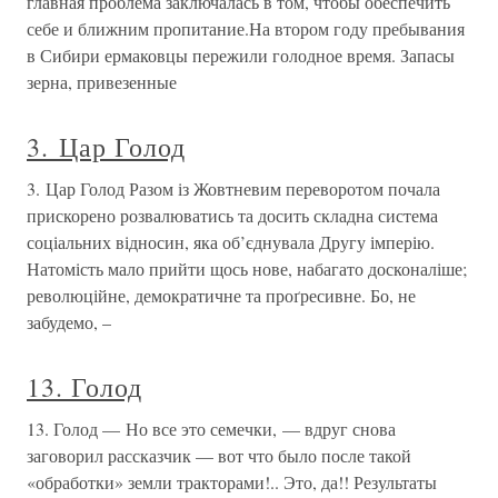
главная проблема заключалась в том, чтобы обеспечить
себе и ближним пропитание.На втором году пребывания
в Сибири ермаковцы пережили голодное время. Запасы
зерна, привезенные
3. Цар Голод
3. Цар Голод Разом із Жовтневим переворотом почала
прискорено розвалюватись та досить складна система
соціальних відносин, яка об’єднувала Другу імперію.
Натомість мало прийти щось нове, набагато досконаліше;
революційне, демократичне та проґресивне. Бо, не
забудемо, –
13. Голод
13. Голод — Но все это семечки, — вдруг снова
заговорил рассказчик — вот что было после такой
«обработки» земли тракторами!.. Это, да!! Результаты