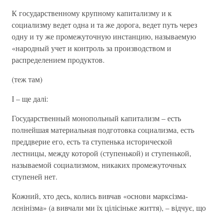
К государственному крупному капитализму и к
социализму ведет одна и та же дорога, ведет путь через
одну и ту же промежуточную инстанцию, называемую
«народный учет и контроль за производством и
распределением продуктов.
(теж там)
І – ще далі:
Государственный монопольный капитализм – есть
полнейшая материальная подготовка социализма, есть
преддверие его, есть та ступенька исторической
лестницы, между которой (ступенькой) и ступенькой,
называемой социализмом, никаких промежуточных
ступеней нет.
Кожний, хто десь, колись вивчав «основи марксізма-
лєнінізма» (а вивчали ми їх цілісіньке життя), – відчує, що