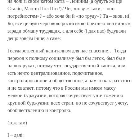
на чолі зі своім катом катів – Лєніним (а будуть же ще
Сталін, Мао та Пол Пот!)? Чи, знову ж таки, – «по
потрєбностям»? – або хоча би й «по труду»? Та – знов, ні!
Бо, все це було черговою російською брехнею «на винос»,
заради обману трудящих, а для себе (і для нас) будували
дещо зовсім інше; а саме:
Государственный капитализм для нас спасение… Тогда
переход к полному социализму был бы легок, был бы в
наших руках, потому что государственный капитализм
есть нечто централизованное, подсчитанное,
контролированное и общественное, а нам-то как раз этого
и не хватает, потому что в России мы имеем массу
мелкой буржуазии, которая сочувствует уничтожению
крупной буржуазии всех стран, но не сочувствует учету,
обобществлению и контролю.
(теж там)
І – далі: