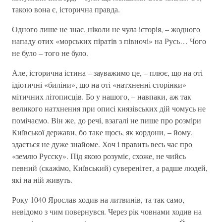
такою вона є, історична правда.
Одного лише не знає, ніколи не чула історія, – жодного
нападу отих «морських піратів з півночі» на Русь… Чого
не було – того не було.
Але, історична істина – зауважимо це, – плює, що на оті
ідіотичні «биліни», що на оті «натхненні сторінки»
мітичних літописців. Бо у нашого, – навпаки, аж так
великого натхнення при описі князівських дій чомусь не
помічаємо. Він же, до речі, взагалі не пише про розміри
Київської держави, бо таке щось, як кордони, – йому,
здається не дуже знайоме. Хоч і править весь час про
«землю Русску». Під якою розуміє, схоже, не чийсь
певний (скажімо, Київський) суверенітет, а радше людей,
які на ній живуть.
Року 1040 Ярослав ходив на литвинів, та так само,
невідомо з чим повернувся. Через рік човнами ходив на