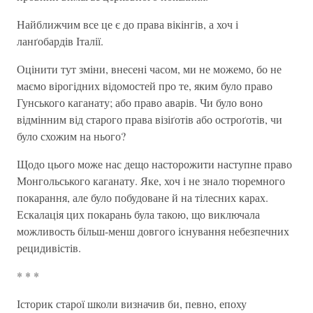
Найближчим все це є до права вікінгів, а хоч і
ланґобардів Італії.
Оцінити тут зміни, внесені часом, ми не можемо, бо не
маємо вірогідних відомостей про те, яким було право
Гунського каганату; або право аварів. Чи було воно
відмінним від старого права візіґотів або остроґотів, чи
було схожим на нього?
Щодо цього може нас дещо насторожити наступне право
Монгольського каганату. Яке, хоч і не знало тюремного
покарання, але було побудоване й на тілесних карах.
Ескалація цих покарань була такою, що виключала
можливость більш-менш довгого існування небезпечних
рецидивістів.
* * *
Історик старої школи визначив би, певно, епоху