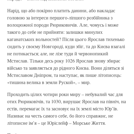
Нарід, що або покірно платить данини, або накладає
головою за інтереси першого-ліпшого розбійника з
волоцюжної породи Рюриковичів. Але, чомусь і може
такого до себе не прийняти: залишки минулих
каганатських вольностей? Після цього Ярослав тихенько
сидить у своєму Новгороді, куди збіг, та до Києва взагалі
не потикається; але, не лізе туди й червонопикий
Мстислав. Тільки десь року 1026 Ярослав знову збирає
військо та заявляється до рідного Києва. Вони діляться зі
Мстиславом Дніпром, та наступає, як пише літописець:
«тишина велика в земли Руской», – мир.
Проходить цілих чотири роки миру – небувалий час для
отих Рюриковічів, та 1030, вирушає Ярослав на північ, на
естів, перемагає їх та засновує на їх землі місто Юр’їв.
Називає на честь самого себе, бо його справжнє, не
літописне ім’я – це Юріслейф – Морське Життя.