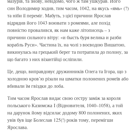
мазурів, та знову, невідомо, чого ж там ушкурав. Його
син Володимир ходив, тим часом, 1042, на якусь «ямь» (?)
та ніби її переміг. Мабуть, з цієї причини Ярослав
відрядив його 1043 воювати з ромеями, але похід
повністю провалився, як нам каже літописець – з
причини сильного вітру: «и бысть буря велика и разби
корабль Руси». Частина їх, на чолі з воєводою Вишатою,
викинулась на грецький берег та потрапила до полону, за
що багато з них візантійці осліпили.
Це, дещо, виправдовує дружинників Олега та Ігора, що з
холодною кров’ю різали на шматки полонених ромеїв або
вбивали їм гвіздки до лоба.
Тим часом Ярослав видає свою сестру заміж за короля
польського Казимєжа I (Відновителя, 1040–1058), а той
на дарунок йому відсилає додому 800 полонених, яких
увів був іще Болеслав 125(!) років тому, перемігши
Ярослава.