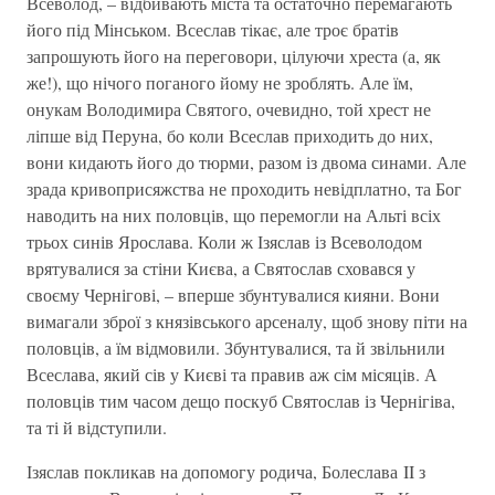
Всеволод, – відбивають міста та остаточно перемагають
його під Мінськом. Всеслав тікає, але троє братів
запрошують його на переговори, цілуючи хреста (а, як
же!), що нічого поганого йому не зроблять. Але їм,
онукам Володимира Святого, очевидно, той хрест не
ліпше від Перуна, бо коли Всеслав приходить до них,
вони кидають його до тюрми, разом із двома синами. Але
зрада кривоприсяжства не проходить невідплатно, та Бог
наводить на них половців, що перемогли на Альті всіх
трьох синів Ярослава. Коли ж Ізяслав із Всеволодом
врятувалися за стіни Києва, а Святослав сховався у
своєму Чернігові, – вперше збунтувалися кияни. Вони
вимагали зброї з князівського арсеналу, щоб знову піти на
половців, а їм відмовили. Збунтувалися, та й звільнили
Всеслава, який сів у Києві та правив аж сім місяців. А
половців тим часом дещо поскуб Святослав із Чернігіва,
та ті й відступили.
Ізяслав покликав на допомогу родича, Болеслава II з