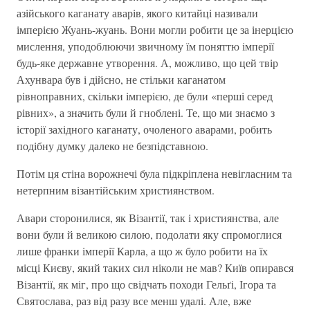
азійського каганату аварів, якого китайці називали
імперією Жуань-жуань. Вони могли робити це за інерцією
мислення, уподоблюючи звичному їм поняттю імперії
будь-яке державне утворення. А, можливо, що цей твір
Ахунвара був і дійсно, не стільки каганатом
рівноправних, скільки імперією, де були «перші серед
рівних», а значить були й гноблені. Те, що ми знаємо з
історії західного каганату, очоленого аварами, робить
подібну думку далеко не безпідставною.
Потім ця стіна ворожнечі була підкріплена невігласним та
нетерпним візантійським християнством.
Авари сторонилися, як Візантії, так і християнства, але
вони були й великою силою, подолати яку спромоглися
лише франки імперії Карла, а що ж було робити на їх
місці Києву, який таких сил ніколи не мав? Київ опирався
Візантії, як міг, про що свідчать походи Гельґі, Ігора та
Святослава, раз від разу все менш удалі. Але, вже