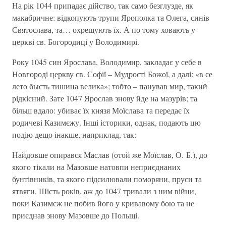
На рік 1044 припадає дійство, так само безглузде, як
макабричне: відкопують трупи Ярополка та Олега, синів
Святослава, та… охрещують їх. А по тому ховають у
церкві св. Богородиці у Володимирі.
Року 1045 син Ярослава, Володимир, закладає у себе в
Новгороді церкву св. Софії – Мудрості Божої, а далі: «в се
лето бысть тишина велика»; тобто – панував мир, такий
рідкісний. Зате 1047 Ярослав знову йде на мазурів; та
більш вдало: убиває їх князя Моїслава та передає їх
родичеві Казимєжу. Інші історики, однак, подають цю
подію дещо інакше, наприклад, так:
Найдовше опирався Маслав (отой же Моїслав, О. Б.), до
якого тікали на Мазовше натовпи неприєднаних
бунтівників, та якого підсилювали поморяни, пруси та
ятвяги. Шість років, аж до 1047 тривали з ним війни,
поки Казимєж не побив його у кривавому бою та не
приєднав знову Мазовше до Польщі.