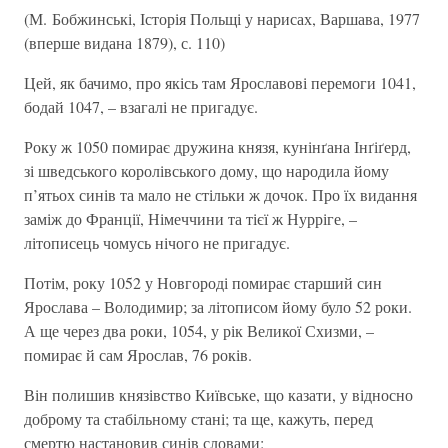
(М. Бобжинські, Історія Польщі у нарисах, Варшава, 1977
(вперше видана 1879), с. 110)
Цей, як бачимо, про якісь там Ярославові перемоги 1041,
бодай 1047, – взагалі не пригадує.
Року ж 1050 помирає дружина князя, кунінґана Інґіґерд,
зі шведського королівського дому, що народила йому
п’ятьох синів та мало не стільки ж дочок. Про їх видання
заміж до Франції, Німеччини та тієї ж Нурріге, –
літописець чомусь нічого не пригадує.
Потім, року 1052 у Новгороді помирає старший син
Ярослава – Володимир; за літописом йому було 52 роки.
А ще через два роки, 1054, у рік Великої Схизми, –
помирає й сам Ярослав, 76 років.
Він полишив князівство Київське, що казати, у відносно
доброму та стабільному стані; та ще, кажуть, перед
смертю настановив синів словами: