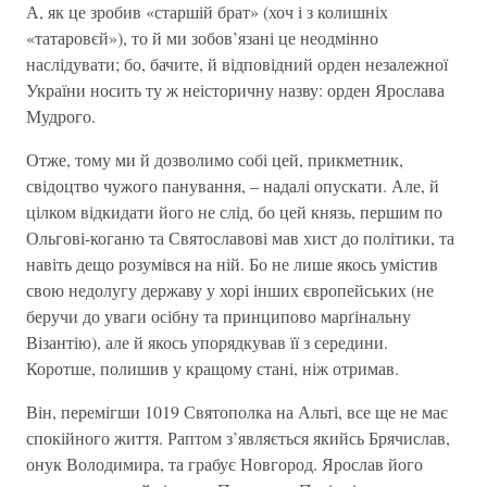
А, як це зробив «старшій брат» (хоч і з колишніх
«татаровєй»), то й ми зобов’язані це неодмінно
наслідувати; бо, бачите, й відповідний орден незалежної
України носить ту ж неісторичну назву: орден Ярослава
Мудрого.
Отже, тому ми й дозволимо собі цей, прикметник,
свідоцтво чужого панування, – надалі опускати. Але, й
цілком відкидати його не слід, бо цей князь, першим по
Ольгові-коганю та Святославові мав хист до політики, та
навіть дещо розумівся на ній. Бо не лише якось умістив
свою недолугу державу у хорі інших європейських (не
беручи до уваги осібну та принципово марґінальну
Візантію), але й якось упорядкував її з середини.
Коротше, полишив у кращому стані, ніж отримав.
Він, перемігши 1019 Святополка на Альті, все ще не має
спокійного життя. Раптом з’являється якийсь Брячислав,
онук Володимира, та грабує Новгород. Ярослав його