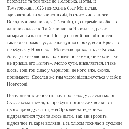
перемагає та той тікає до Полоцька. Потім, із
Тьмуторокані 1023 приходить брат Мстислав,
здоровезний та червонопикий, із отого численного
Володимирова поріддя (12 синів), що переміг та обклав
даниною касогів. Та й «поиде на Ярослава», разом із
хозарами та касогами. Що з цього вийшло, літописець
тактовно промовчує, але наступного року, коли Ярослав
перебуває у Новгороді, Мстислав приходить до Києва.
Але, тут виявляється, що кияни його не приймають – «и
не прияша его Кыянъ». Могло бути, виявляється, і таке
щось. Тоді той сідає у Чернігові, де його вже, схоже,
приймають. Ярослав же тим часом відсиджується у себе в
Новгороді.
Потім літопис доносить нам про голод у далекій колонії –
Суздальській землі, та про бунт поганських волхвів з
цього приводу. От і треба Ярославові терміново
відправлятися туди та якось діяти. Так він і робить,
відловлює та карає волхвів, а за хлібом посилає в сусідній