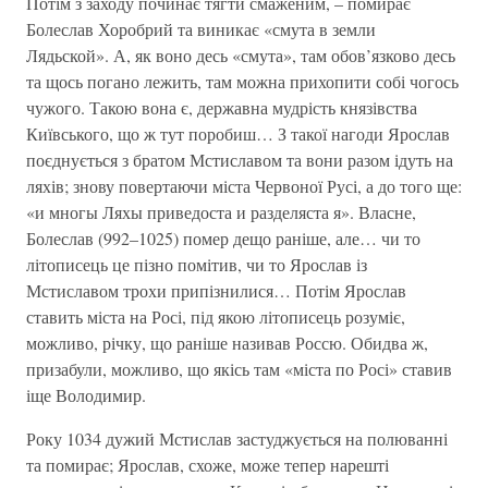
Потім з заходу починає тягти смаженим, – помирає
Болеслав Хоробрий та виникає «смута в земли
Лядьской». А, як воно десь «смута», там обов’язково десь
та щось погано лежить, там можна прихопити собі чогось
чужого. Такою вона є, державна мудрість князівства
Київського, що ж тут поробиш… З такої нагоди Ярослав
поєднується з братом Мстиславом та вони разом ідуть на
ляхів; знову повертаючи міста Червоної Русі, а до того ще:
«и многы Ляхы приведоста и разделяста я». Власне,
Болеслав (992–1025) помер дещо раніше, але… чи то
літописець це пізно помітив, чи то Ярослав із
Мстиславом трохи припізнилися… Потім Ярослав
ставить міста на Росі, під якою літописець розуміє,
можливо, річку, що раніше називав Россю. Обидва ж,
призабули, можливо, що якісь там «міста по Росі» ставив
іще Володимир.
Року 1034 дужий Мстислав застуджується на полюванні
та помирає; Ярослав, схоже, може тепер нарешті