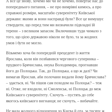
А все це знову, хочемо ми чи не хочемо, повертає нас до
попереднього питання, – не про вимріяні кимось, а про
справжні розміри, масштаби суверенітету Київської
держави: якими ж вони насправді були? Все це вимушує
ствердити, що перед тим ми визначили підвладні їй
терени – з великим запасом. Включивши туди чимало з
того, що цією державою ніколи не було, та за жодних
умов і бути не могло.
Візьмемо хоча би попередній прецедент із життя
Ярослава, коли він позбавився чергового суперника –
прудкого Брячислава, онука Володимира, прогнавши
його до Полоцька. Так, до Полоцька, а що ж далі? Чи
вимагав Ярослав, аби полочани видали йому Брячислава?
– здається, ні. Чи пішов сам походом на Полоцьк? – теж
ні. Отже, не входили, ні Смоленськ, ні Полоцьк до меж
Київського суверенітету. Схочуть – пустять до себе
якогось київського вигнанця; не схочуть, – вибачайте.
Не мала жодного відношення до Києва й ота, за тисячу ж