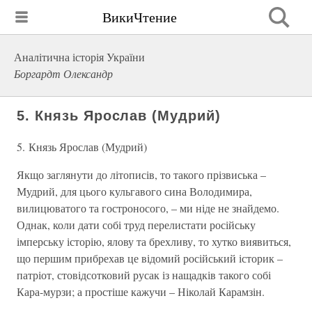
ВикиЧтение
Аналітична історія України
Боргардт Олександр
5. Князь Ярослав (Мудрий)
5. Князь Ярослав (Мудрий)
Якщо заглянути до літописів, то такого прізвиська –
Мудрий, для цього кульгавого сина Володимира,
вилицюватого та гостроносого, – ми ніде не знайдемо.
Однак, коли дати собі труд перелистати російську
імперську історію, ялову та брехливу, то хутко виявиться,
що першим прибрехав це відомий російський історик –
патріот, стовідсотковий русак із нащадків такого собі
Кара-мурзи; а простіше кажучи – Ніколай Карамзін.