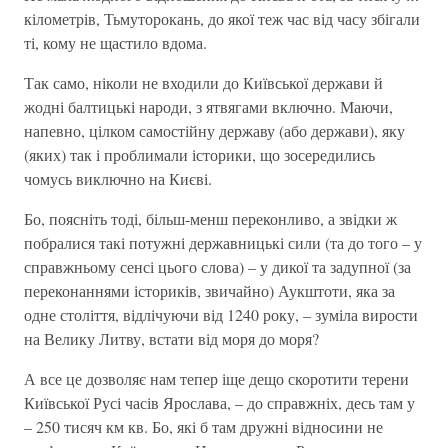
кілометрів, Тьмуторокань, до якої теж час від часу збігали
ті, кому не щастило вдома.
Так само, ніколи не входили до Київської держави й
жодні балтицькі народи, з ятвягами включно. Маючи,
напевно, цілком самостійну державу (або держави), яку
(яких) так і проблимали історики, що зосередились
чомусь виключно на Києві.
Бо, поясніть тоді, більш-менш переконливо, а звідки ж
побралися такі потужні державницькі сили (та до того – у
справжньому сенсі цього слова) – у дикої та задупної (за
переконаннями істориків, звичайно) Аукштоти, яка за
одне століття, відлічуючи від 1240 року, – зуміла вирости
на Велику Литву, встати від моря до моря?
А все це дозволяє нам тепер іще дещо скоротити терени
Київської Русі часів Ярослава, – до справжніх, десь там у
– 250 тисяч км кв. Бо, які б там дружні відносини не