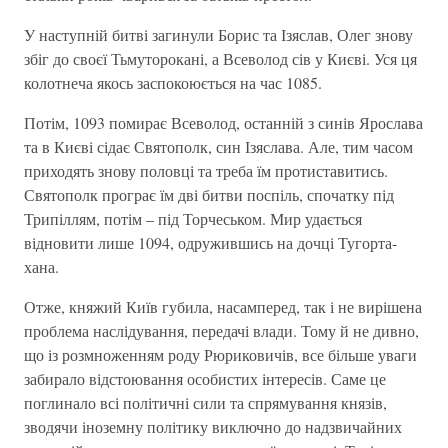
У наступній битві загинули Борис та Ізяслав, Олег знову
збіг до своєї Тьмуторокані, а Всеволод сів у Києві. Уся ця
колотнеча якось заспокоюється на час 1085.
Потім, 1093 помирає Всеволод, останній з синів Ярослава
та в Києві сідає Святополк, син Ізяслава. Але, тим часом
приходять знову половці та треба їм протиставитись.
Святополк програє їм дві битви поспіль, спочатку під
Трипіллям, потім – під Торчеськом. Мир удається
відновити лише 1094, одружившись на дочці Тугорта-
хана.
Отже, княжий Київ губила, насамперед, так і не вирішена
проблема наслідування, передачі влади. Тому й не дивно,
що із розмноженням роду Рюриковичів, все більше уваги
забирало відстоювання особистих інтересів. Саме це
поглинало всі політичні сили та спрямування князів,
зводячи іноземну політику виключно до надзвичайних