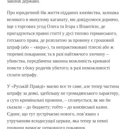
законів держави.
Про юридичний бік життя підданих князівства, залишка
великого в минулому каганату, ми довідуємося доривчо,
іще з торгових угод Олега та Ігора з Візантією, де
пригадуються правні статті у дусі типово ґерманського,
ґотського права, де розплатою за провину є грошовий
штраф (або – «вира»), та непрактиковані тілесні або ж
тюремні покарання; та в разі найтяжчого злочину –
убивства, передбачена законна можливість кривавої
помсти з боку родичів убитого; в разі неможливості
сплати штрафу.
У «Руській Правді» маємо все те саме, але тепер частина
штрафу за деякі, здебільшу не громадянського характеру,
а суто кримінальні провини, – сплачується, як ми би
сказали – до бюджету; тобто – до князівської казни.
Єдине, що тут зустрічаємо нового, пов’язано з
утручанням всюдисущої церкви, яка тепер за певні
провини вимагає церковного покаяння.