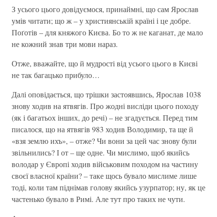
З усього цього довідуємося, принаймні, що сам Ярослав
умів читати; що ж – у християнській країні і це добре.
Поґотів – для княжого Києва. Бо то ж не каганат, де мало
не кожний знав три мови нараз.
Отже, вважайте, що й мудрості від усього цього в Києві
не так багацько прибуло…
Далі оповідається, що трішки застоявшись, Ярослав 1038
знову ходив на ятвягів. Про жодні висліди цього походу
(як і багатьох інших, до речі) – не згадується. Перед тим
писалося, що на ятвягів 983 ходив Володимир, та ще й
«взя землю ихъ», – отже? Чи вони за цей час знову були
звільнились? І от – ще одне. Чи мислимо, щоб якийсь
володар у Європі ходив військовим походом на частину
своєї власної країни? – таке щось бувало мислиме лише
тоді, коли там піднімав голову якийсь узурпатор; ну, як це
частенько бувало в Римі. Але тут про таких не чути.