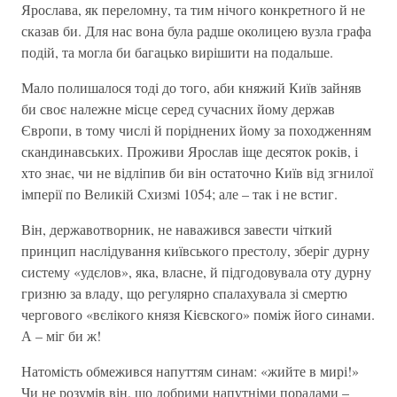
Ярослава, як переломну, та тим нічого конкретного й не
сказав би. Для нас вона була радше околицею вузла графа
подій, та могла би багацько вирішити на подальше.
Мало полишалося тоді до того, аби княжий Київ зайняв
би своє належне місце серед сучасних йому держав
Європи, в тому числі й поріднених йому за походженням
скандинавських. Проживи Ярослав іще десяток років, і
хто знає, чи не відліпив би він остаточно Київ від згнилої
імперії по Великій Схизмі 1054; але – так і не встиг.
Він, державотворник, не наважився завести чіткий
принцип наслідування київського престолу, зберіг дурну
систему «удєлов», яка, власне, й підгодовувала оту дурну
гризню за владу, що регулярно спалахувала зі смертю
чергового «вєлікого князя Кієвского» поміж його синами.
А – міг би ж!
Натомість обмежився напуттям синам: «жийте в мирі!»
Чи не розумів він, що добрими напутніми порадами –