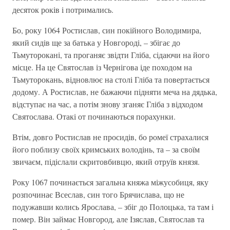
десяток років і потримались.
Бо, року 1064 Ростислав, син покійного Володимира,
який сидів ще за батька у Новгороді, – збігає до
Тьмуторокані, та проганяє звідти Гліба, сідаючи на його
місце. На це Святослав із Чернігова іде походом на
Тьмуторокань, відновлює на столі Гліба та повертається
додому. А Ростислав, не бажаючи підняти меча на дядька,
відступає на час, а потім знову зганяє Гліба з відходом
Святослава. Отакі от починаються порахунки.
Втім, довго Ростислав не просидів, бо ромеї страхалися
його поблизу своїх кримських володінь, та – за своїм
звичаєм, підіслали скритовбивцю, який отруїв князя.
Року 1067 починається загальна княжа міжусобиця, яку
розпочинає Всеслав, син того Брячислава, що не
подужавши колись Ярослава, – збіг до Полоцька, та там і
помер. Він займає Новгород, але Ізяслав, Святослав та