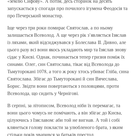
«землю Сифову». А потім, десь сторінок на десять
запускається у спогади про почилого ігумена Феодосія та
про Печерський монастир.
Іще через три роки помирає Святослав, а по ньому
залишається Всеволод. А ще через рік з’являється Ізяслав
із ляхами, який відсиджувався у Болеслава II. Дивно, але
цього разу всі вони якось укладають мир та Ізяслав знову
сідає у Києві. Однак, починається тепер гризня поміж їх
синами. Олег, син Святослава, тікає від Всеволода до
Тьмуторокані 1078, а того ж року хтось убиває Гліба, сина
Святослава. Збігає до Тьмуторокані й син Вячеслава,
Борис. Звідти вони повертаються з половцями, проти
Всеволода, що сидить у Чернігові.
В серпні, за літописом, Всеволод ніби їх перемагає, та
вони цього чомусь не помічають, а він збігає до Києва,
цілуючись з Ізяславом: аби той не вигнав. А той і собі
клянеться голову покласти за улюбленого брата, з яким
стільки років чварився за батьків престол.