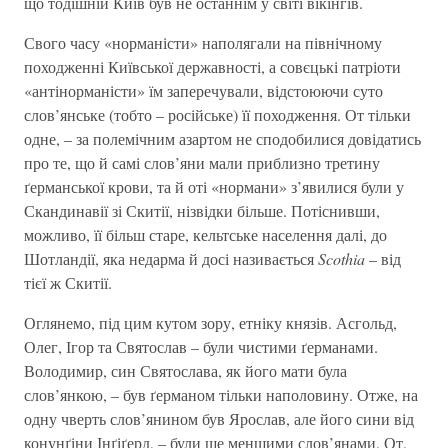
що тодішній Київ був не останнім у світі вікінгів.
Свого часу «норманісти» наполягали на північному
походженні Київської державності, а совєцькі патріоти
«антінорманісти» їм заперечували, відстоюючи суто
слов’янське (тобто – російське) її походження. От тільки
одне, – за полемічним азартом не сподобилися довідатись
про те, що й самі слов’яни мали приблизно третину
ґерманської крови, та й оті «нормани» з’явилися були у
Скандинавії зі Скитії, нізвідки більше. Потіснивши,
можливо, її більш старе, кельтське населення далі, до
Шотландії, яка недарма й досі називається
Scothia
– від
тієї ж Скитії.
Оглянемо, під цим кутом зору, етніку князів. Асгольд,
Олег, Ігор та Святослав – були чистими ґерманами.
Володимир, син Святослава, як його мати була
слов’янкою, – був ґерманом тільки наполовину. Отже, на
одну чверть слов’янином був Ярослав, але його сини від
конунґіни Інґіґерд, – були ще меншими слов’янами. От,