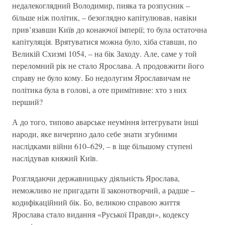
недалекоглядний Володимир, пияка та розпусник –
більше ніж політик, – безоглядно капітулював, навіки
прив’язавши Київ до конаючої імперії; то була остаточна
капітуляція. Врятуватися можна було, хіба ставши, по
Великій Схизмі 1054, – на бік Заходу. Але, саме у той
переломний рік не стало Ярослава. А продовжити його
справу не було кому. Бо недолугим Ярославичам не
політика була в голові, а оте примітивне: хто з них
перший?
А до того, типово аварське неуміння інтегрувати інші
народи, яке вичерпно дало себе знати згубними
наслідками війни 610–629, – в іще більшому ступені
наслідував княжий Київ.
Розглядаючи державницьку діяльність Ярослава,
неможливо не пригадати її законотворчий, а радше –
кодифікаційний бік. Бо, великою справою життя
Ярослава стало видання «Руської Правди», кодексу