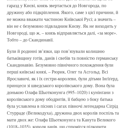
гаразд у Києві, князь звертається до Новгорода, по
дружину або підкріплення. Якого, саме з цієї причини, й
не можна вважати частиною Київської Русі; а значить –
він не є безумовно підвладним Києву. Як не виходить у
Новгороді, що ж, – князь відправляється далі, «за море».
Тобто – до Скандинавії.
Були й родинні зв’язки, що пов’язували колишню
батьківщину ґотів, данів і свебів та повністю ґерманську
Скандинавію. Безумовно північного похождення були
перші київські князі, – Рюрик, Олег та Асгольд. Всі
Ярославичі, як і їх сестри-королеви, були дітьми Інґіґерд,
принцеси зі шведського королівського дому. Вона була
донькою Олафа Шьотконунга (995–1020) і кунінґани з
королівського дому ободритів, її бабцею з боку батька
була уславлена в піснях і сагах півночі леґендарна Сіґрід
Стурраде (Великодуха), дружина двох королів поспіль та
мати двох же: Олафа Шьотконунга та Канута Великого
(1018–1035), короля данів, що спромігся підкорити