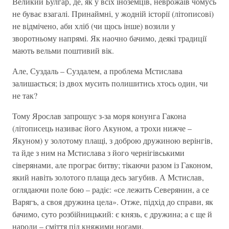
Великий Булгар, де, як у всіх іноземців, неврожаїв чомусь
не буває взагалі. Принаймні, у жодній історії (літописові)
не відмічено, аби хліб (чи щось інше) возили у
зворотньому напрямі. Як наочно бачимо, деякі традиції
мають вельми поштивий вік.
Але, Суздаль – Суздалем, а проблема Мстислава
залишається; із двох мусить полишитись хтось один, чи
не так?
Тому Ярослав запрошує з-за моря конунга Гакона
(літописець називає його Акуном, а трохи нижче –
Якуном) у золотому плащі, з доброю дружиною верінгів,
та йде з ним на Мстислава з його чернігівськими
сіверянами, але програє битву; тікаючи разом із Гаконом,
який навіть золотого плаща десь загубив. А Мстислав,
оглядаючи поле бою – радіє: «се лежить Северянин, а се
Варягъ, а своя дружина цела». Отже, підхід до справи, як
бачимо, суто розбійницький: є князь, є дружина; а є ще й
народи – сміття під княжими ногами.