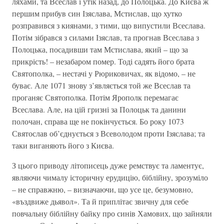
ляхами, та Всеслав і утік назад, до Полоцька. До Києва ж
першим прибув син Ізяслава, Мстислав, що хутко
розправився з киянами, з тими, що випустили Всеслава.
Потім зібрався з силами Ізяслав, та прогнав Всеслава з
Полоцька, посадивши там Мстислава, який – що за
прикрість! – незабаром помер. Тоді садять його брата
Святополка, – нестачі у Рюриковичах, як відомо, – не
буває. Але 1071 знову з’являється той же Всеслав та
проганяє Святополка. Потім Ярополк перемагає
Всеслава. Але, на цій гризні за Полоцьк та данини
полочан, справа ще не покінчується. Бо року 1073
Святослав об’єднується з Всеволодом проти Ізяслава; та
таки виганяють його з Києва.
З цього приводу літописець дуже ремствує та ламентує,
являючи чималу історичну ерудицію, біблійну, зрозуміло
– не справжню, – визначаючи, що усе це, безумовно,
«въздвиже дьявол». Та й приплітає звичну для себе
повчальну біблійну байку про синів Хамових, що зайняли