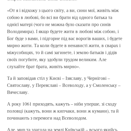
«От я і відхожу з цього світу, а ви, сини мої, живіть між
собою в любові, бо всі ви брати від одного батька та
однієї матері (чого не можна було сказати про синів
Володимира). І якщо будете жити в любові між собою, і
Бог буде з вами, і підгорне під вас ворогів ваших, і будете
мирно жити. Та коли будете в ненависті жити, в сварах і
міжусобицях, то й самі загинете, і землю батьків і дідів
своїх погубите, яку здобули трудом великим. Але
слухайте брат брата, живіть мирно».
Та й заповідав стіл у Києві – Ізяславу, у Чернігові –
Святославу, у Переяславі – Всеволоду, а у Смоленську –
Вячеславу.
А року 1061 приходять, кажуть – ніби уперше, зі сходу
половці (кажуть, вони ж кипчаки, вони ж кумани), та й
починають з перемоги над Всеволодом.
Але, мир та злагода на землі Київській – всього якийсь