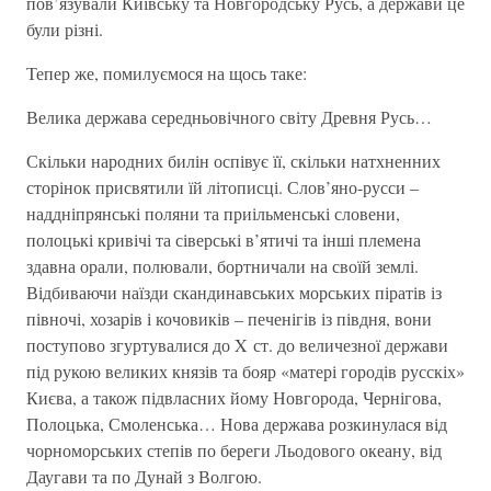
пов’язували Київську та Новгородську Русь, а держави це
були різні.
Тепер же, помилуємося на щось таке:
Велика держава середньовічного світу Древня Русь…
Скільки народних билін оспівує її, скільки натхненних
сторінок присвятили їй літописці. Слов’яно-русси –
наддніпрянські поляни та приільменські словени,
полоцькі кривічі та сіверські в’ятичі та інші племена
здавна орали, полювали, бортничали на своїй землі.
Відбиваючи наїзди скандинавських морських піратів із
півночі, хозарів і кочовиків – печенігів із півдня, вони
поступово згуртувалися до X ст. до величезної держави
під рукою великих князів та бояр «матері городів русскіх»
Києва, а також підвласних йому Новгорода, Чернігова,
Полоцька, Смоленська… Нова держава розкинулася від
чорноморських степів по береги Льодового океану, від
Даугави та по Дунай з Волгою.