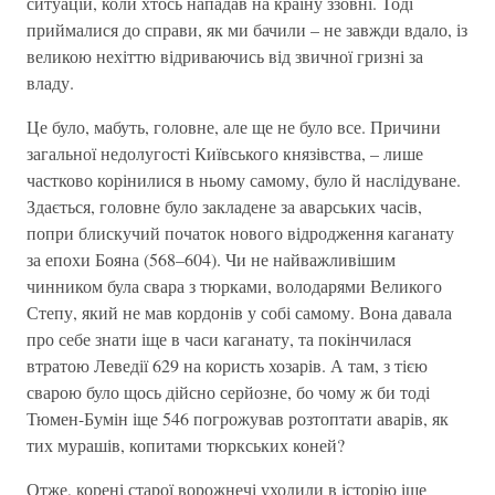
ситуацій, коли хтось нападав на країну ззовні. Тоді
приймалися до справи, як ми бачили – не завжди вдало, із
великою нехіттю відриваючись від звичної гризні за
владу.
Це було, мабуть, головне, але ще не було все. Причини
загальної недолугості Київського князівства, – лише
частково корінилися в ньому самому, було й наслідуване.
Здається, головне було закладене за аварських часів,
попри блискучий початок нового відродження каганату
за епохи Бояна (568–604). Чи не найважливішим
чинником була свара з тюрками, володарями Великого
Степу, який не мав кордонів у собі самому. Вона давала
про себе знати іще в часи каганату, та покінчилася
втратою Леведії 629 на користь хозарів. А там, з тією
сварою було щось дійсно серйозне, бо чому ж би тоді
Тюмен-Бумін іще 546 погрожував розтоптати аварів, як
тих мурашів, копитами тюркських коней?
Отже, корені старої ворожнечі уходили в історію іще