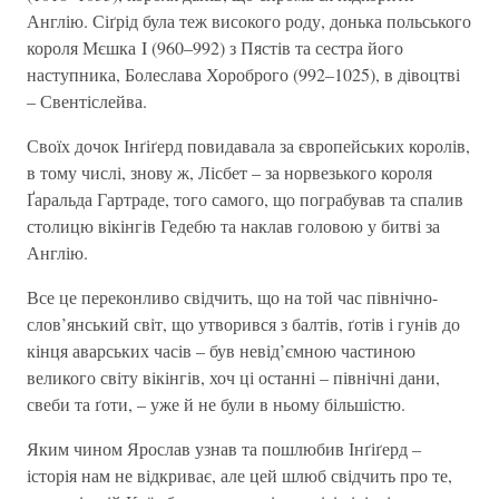
Англію. Сіґрід була теж високого роду, донька польського
короля Мєшка I (960–992) з Пястів та сестра його
наступника, Болеслава Хороброго (992–1025), в дівоцтві
– Свентіслейва.
Своїх дочок Інґіґерд повидавала за європейських королів,
в тому числі, знову ж, Лісбет – за норвезького короля
Ґаральда Гартраде, того самого, що пограбував та спалив
столицю вікінгів Гедебю та наклав головою у битві за
Англію.
Все це переконливо свідчить, що на той час північно-
слов’янський світ, що утворився з балтів, ґотів і гунів до
кінця аварських часів – був невід’ємною частиною
великого світу вікінгів, хоч ці останні – північні дани,
свеби та ґоти, – уже й не були в ньому більшістю.
Яким чином Ярослав узнав та пошлюбив Інґіґерд –
історія нам не відкриває, але цей шлюб свідчить про те,