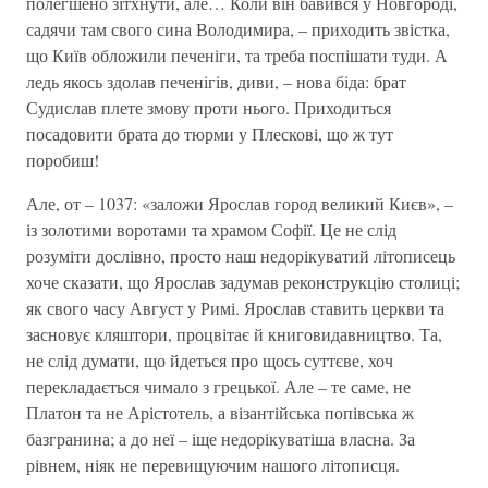
полегшено зітхнути, але… Коли він бавився у Новгороді,
садячи там свого сина Володимира, – приходить звістка,
що Київ обложили печеніги, та треба поспішати туди. А
ледь якось здолав печенігів, диви, – нова біда: брат
Судислав плете змову проти нього. Приходиться
посадовити брата до тюрми у Плескові, що ж тут
поробиш!
Але, от – 1037: «заложи Ярослав город великий Києв», –
із золотими воротами та храмом Софії. Це не слід
розуміти дослівно, просто наш недорікуватий літописець
хоче сказати, що Ярослав задумав реконструкцію столиці;
як свого часу Август у Римі. Ярослав ставить церкви та
засновує кляштори, процвітає й книговидавництво. Та,
не слід думати, що йдеться про щось суттєве, хоч
перекладається чимало з грецької. Але – те саме, не
Платон та не Арістотель, а візантійська попівська ж
базгранина; а до неї – іще недорікуватіша власна. За
рівнем, ніяк не перевищуючим нашого літописця.