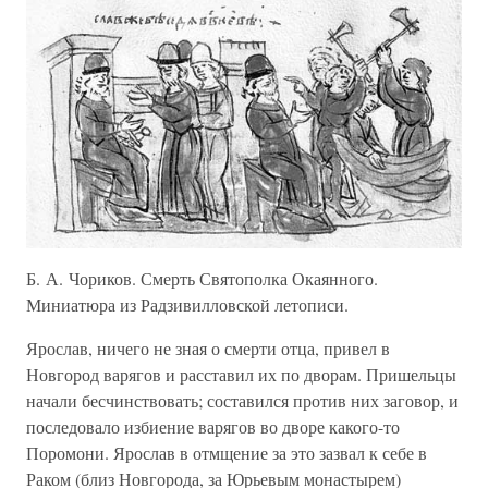
Б. А. Чориков. Смерть Святополка Окаянного.
Миниатюра из Радзивилловской летописи.
Ярослав, ничего не зная о смерти отца, привел в
Новгород варягов и расставил их по дворам. Пришельцы
начали бесчинствовать; составился против них заговор, и
последовало избиение варягов во дворе какого-то
Поромони. Ярослав в отмщение за это зазвал к себе в
Раком (близ Новгорода, за Юрьевым монастырем)