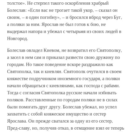
толстое». Не стерпел такого оскорбления храбрый
Болеслав: «Если вас не трогает такой укор, – сказал он
своим, – я один погибну», – и бросился вброд через Буг,
а поляки за ним. Ярослав не был готов к бою, не
выдержал напора и убежал с четырьмя из своих людей в
Новгород.
Болеслав овладел Киевом, не возвратил его Святополку,
а засел в нем сам и приказал развести свою дружину по
городам. Но такое поведение вскоре раздражило как
Святополка, так и киевлян. Святополк очутился в своем
княжестве подручником иноземного государя, а поляки
начали обращаться с киевлянами, как господа с рабами.
Тогда с согласия Святополка русские начали избивать
поляков. Расставленные по городам поляки не в силах
были помогать друг другу. Болеслав убежал, но успел
захватить с собой княжеское имущество и сестер
Ярослава. Он прежде сватался за одну из его сестер,
Пред-славу, но, получив отказ, в отмщение взял ее теперь