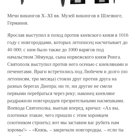
Мечи викингов X–XI вв. Музей викингов в Шлезвиге,
Германия.
Ярослав выступил в поход против киевского князя в 1016
году с новгородцами, которых летописец насчитывает до
40 000; с ним было также до 1000 варягов под
начальством Эймунда, сына норвежского князя Ринга.
Святополк выступил против него осенью с киевлянами и
печенегами. Враги встретились под Любечем и долго (по
летописям, три месяца) стояли друг против друга на
разных берегах Днепра; ни те, ни другие не смели
первыми перебраться через реку; наконец киевляне
раздражили новгородцев презрительными насмешками.
Воевода Святополка, выехав вперед, кричал: «Ах вы,
плотники этакие, чего пришли с этим хоромцем
(охотником строить); вот мы заставим вас рубить нам
хоромы!» – «Князь, – закричали новгородцы, – если ты