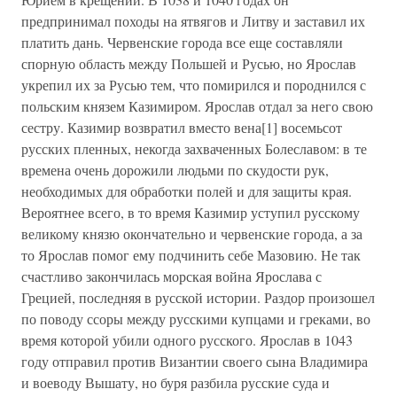
предпринимал походы на ятвягов и Литву и заставил их
платить дань. Червенские города все еще составляли
спорную область между Польшей и Русью, но Ярослав
укрепил их за Русью тем, что помирился и породнился с
польским князем Казимиром. Ярослав отдал за него свою
сестру. Казимир возвратил вместо вена[1] восемьсот
русских пленных, некогда захваченных Болеславом: в те
времена очень дорожили людьми по скудости рук,
необходимых для обработки полей и для защиты края.
Вероятнее всего, в то время Казимир уступил русскому
великому князю окончательно и червенские города, а за
то Ярослав помог ему подчинить себе Мазовию. Не так
счастливо закончилась морская война Ярослава с
Грецией, последняя в русской истории. Раздор произошел
по поводу ссоры между русскими купцами и греками, во
время которой убили одного русского. Ярослав в 1043
году отправил против Византии своего сына Владимира
и воеводу Вышату, но буря разбила русские суда и