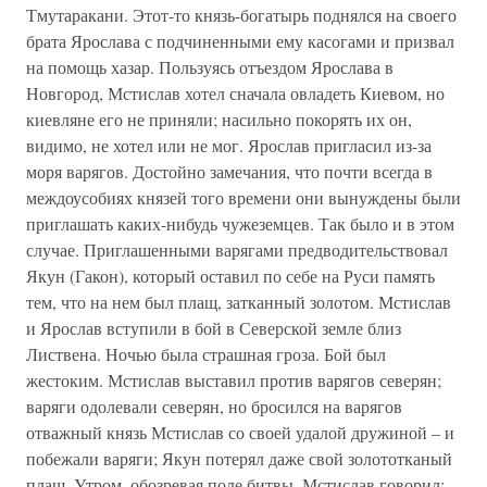
Тмутаракани. Этот-то князь-богатырь поднялся на своего
брата Ярослава с подчиненными ему касогами и призвал
на помощь хазар. Пользуясь отъездом Ярослава в
Новгород, Мстислав хотел сначала овладеть Киевом, но
киевляне его не приняли; насильно покорять их он,
видимо, не хотел или не мог. Ярослав пригласил из-за
моря варягов. Достойно замечания, что почти всегда в
междоусобиях князей того времени они вынуждены были
приглашать каких-нибудь чужеземцев. Так было и в этом
случае. Приглашенными варягами предводительствовал
Якун (Гакон), который оставил по себе на Руси память
тем, что на нем был плащ, затканный золотом. Мстислав
и Ярослав вступили в бой в Северской земле близ
Листвена. Ночью была страшная гроза. Бой был
жестоким. Мстислав выставил против варягов северян;
варяги одолевали северян, но бросился на варягов
отважный князь Мстислав со своей удалой дружиной – и
побежали варяги; Якун потерял даже свой золототканый
плащ. Утром, обозревая поле битвы, Мстислав говорил: