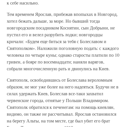
к себе насильно.
Тем временем Ярослав, прибежав впопыхах в Новгород,
хотел бежать дальше, за море. Но бывший тогда
новгородским посадником Коснятин, сын Добрыни, не
пустил его и велел разрубить лодки; новгородцы
кричали: «Будем еще биться за тебя с Болеславом и
Святополком». Наложили поголовную подать: с каждого
человека по четыре куны; однако старосты платили по 10
гривен, а бояре по восемнадцати; наняли варягов,
собрали многочисленную рать и двинулись на Киев.
Святополк, освободившись от Болеслава вероломным
образом, не мог уже более на него надеяться. Будучи не в
силах удержать Киев, Болеслав все-таки захватил
червенские города, отнятые у Польши Владимиром.
Святополк обратился к печенегам: на помощь киевлян,
видимо, он также не рассчитывал. Ярослав остановился
на берегу Альты, на том месте, где был убит его брат