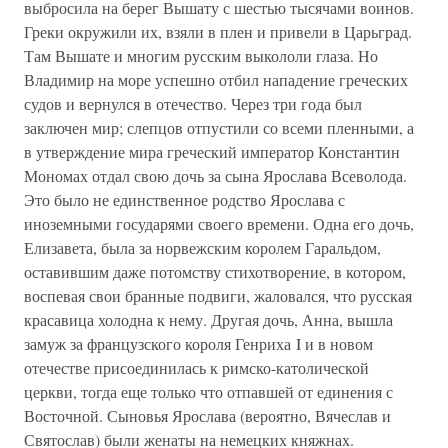
выбросила на берег Вышату с шестью тысячами воинов.
Греки окружили их, взяли в плен и привели в Царьград.
Там Вышате и многим русским выкололи глаза. Но
Владимир на море успешно отбил нападение греческих
судов и вернулся в отечество. Через три года был
заключен мир; слепцов отпустили со всеми пленными, а
в утверждение мира греческий император Константин
Мономах отдал свою дочь за сына Ярослава Всеволода.
Это было не единственное родство Ярослава с
иноземными государями своего времени. Одна его дочь,
Елизавета, была за норвежским королем Гаральдом,
оставившим даже потомству стихотворение, в котором,
воспевая свои бранные подвиги, жаловался, что русская
красавица холодна к нему. Другая дочь, Анна, вышла
замуж за французского короля Генриха I и в новом
отечестве присоединилась к римско-католической
церкви, тогда еще только что отпавшей от единения с
Восточной. Сыновья Ярослава (вероятно, Вячеслав и
Святослав) были женаты на немецких княжнах.