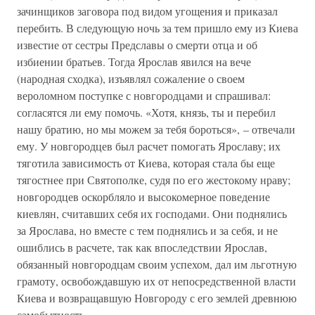
зачинщиков заговора под видом угощения и приказал
перебить. В следующую ночь за тем пришло ему из Киева
известие от сестры Предславы о смерти отца и об
избиении братьев. Тогда Ярослав явился на вече
(народная сходка), изъявлял сожаление о своем
вероломном поступке с новгородцами и спрашивал:
согласятся ли ему помочь. «Хотя, князь, ты и перебил
нашу братию, но мы можем за тебя бороться», – отвечали
ему. У новгородцев был расчет помогать Ярославу; их
тяготила зависимость от Киева, которая стала бы еще
тягостнее при Святополке, судя по его жестокому нраву;
новгородцев оскорбляло и высокомерное поведение
киевлян, считавших себя их господами. Они поднялись
за Ярослава, но вместе с тем поднялись и за себя, и не
ошиблись в расчете, так как впоследствии Ярослав,
обязанный новгородцам своим успехом, дал им льготную
грамоту, освобождавшую их от непосредственной власти
Киева и возвращавшую Новгороду с его землей древнюю
самобытность.