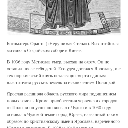
Богоматерь Оранта («Нерушимая Стена»). Византийская
мозаика в Софийском соборе в Киеве.
В 1036 году Мстислав умер, выехав на охоту. Он не
оставил после себя детей. Его удел достался Ярославу, и с
тех пор киевский князь остался до смерти единым
властителем русских земель за исключением Полоцкой.
Ярослав расширял область русского мира подчинением
новых земель. Кроме приобретения червенских городов
от Польши он успешно воевал с Чудью и в 1030 году
основал в Чудской земле город Юрьев, названный таким
образом по христианскому имени Ярослава, нареченного
Юрием в крещении. В 1038 и 1040 годах он