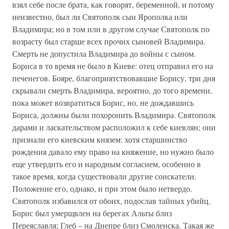
взял себе после брата, как говорят, беременной, и потому
неизвестно, был ли Святополк сын Ярополка или
Владимира; но в том или в другом случае Святополк по
возрасту был старше всех прочих сыновей Владимира.
Смерть не допустила Владимира до войны с сыном.
Бориса в то время не было в Киеве: отец отправил его на
печенегов. Бояре, благоприятствовавшие Борису, три дня
скрывали смерть Владимира, вероятно, до того времени,
пока может возвратиться Борис, но, не дождавшись
Бориса, должны были похоронить Владимира. Святополк
дарами и ласкательством расположил к себе киевлян; они
признали его киевским князем: хотя старшинство
рождения давало ему право на княжение, но нужно было
еще утвердить его и народным согласием, особенно в
такое время, когда существовали другие соискатели.
Положение его, однако, и при этом было нетвердо.
Святополк избавился от обоих, подослав тайных убийц.
Борис был умерщвлен на берегах Альты близ
Переяславля; Глеб – на Днепре близ Смоленска. Такая же