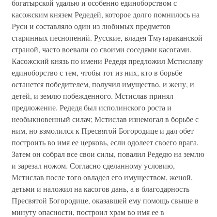
богатырской удалью и особенно единоборством с
касожским князем Редедей, которое долго помнилось на
Руси и составляло один из любимых предметов
старинных песнопений. Русские, владея Тмутараканской
страной, часто воевали со своими соседями касогами.
Касожский князь по имени Редедя предложил Мстиславу
единоборство с тем, чтобы тот из них, кто в борьбе
останется победителем, получил имущество, и жену, и
детей, и землю побежденного. Мстислав принял
предложение. Редедя был исполинского роста и
необыкновенный силач; Мстислав изнемогал в борьбе с
ним, но взмолился к Пресвятой Богородице и дал обет
построить во имя ее церковь, если одолеет своего врага.
Затем он собрал все свои силы, повалил Редедю на землю
и зарезал ножом. Согласно сделанному условию,
Мстислав после того овладел его имуществом, женой,
детьми и наложил на касогов дань, а в благодарность
Пресвятой Богородице, оказавшей ему помощь свыше в
минуту опасности, построил храм во имя ее в