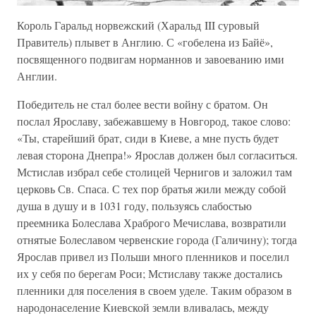
Король Гаральд норвежский (Харальд III суровый
Правитель) плывет в Англию. С «гобелена из Байё»,
посвященного подвигам норманнов и завоеванию ими
Англии.
Победитель не стал более вести войну с братом. Он
послал Ярославу, забежавшему в Новгород, такое слово:
«Ты, старейший брат, сиди в Киеве, а мне пусть будет
левая сторона Днепра!» Ярослав должен был согласиться.
Мстислав избрал себе столицей Чернигов и заложил там
церковь Св. Спаса. С тех пор братья жили между собой
душа в душу и в 1031 году, пользуясь слабостью
преемника Болеслава Храброго Мечислава, возвратили
отнятые Болеславом червенские города (Галичину); тогда
Ярослав привел из Польши много пленников и поселил
их у себя по берегам Роси; Мстиславу также достались
пленники для поселения в своем уделе. Таким образом в
народонаселение Киевской земли вливалась, между