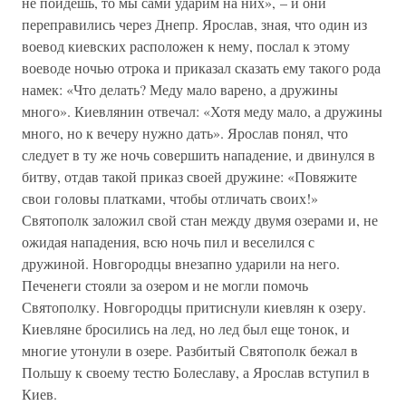
не пойдешь, то мы сами ударим на них», – и они
переправились через Днепр. Ярослав, зная, что один из
воевод киевских расположен к нему, послал к этому
воеводе ночью отрока и приказал сказать ему такого рода
намек: «Что делать? Меду мало варено, а дружины
много». Киевлянин отвечал: «Хотя меду мало, а дружины
много, но к вечеру нужно дать». Ярослав понял, что
следует в ту же ночь совершить нападение, и двинулся в
битву, отдав такой приказ своей дружине: «Повяжите
свои головы платками, чтобы отличать своих!»
Святополк заложил свой стан между двумя озерами и, не
ожидая нападения, всю ночь пил и веселился с
дружиной. Новгородцы внезапно ударили на него.
Печенеги стояли за озером и не могли помочь
Святополку. Новгородцы притиснули киевлян к озеру.
Киевляне бросились на лед, но лед был еще тонок, и
многие утонули в озере. Разбитый Святополк бежал в
Польшу к своему тестю Болеславу, а Ярослав вступил в
Киев.