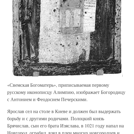
«Свемская Богоматерь», приписываемая первому
русскому иконописцу Алимпию, изображает Богородицу
с Антонием и Феодосием Печерскими.
Ярослав сел на столе в Киеве и должен был выдержать
борьбу и с другими родичами. Полоцкий князь
Брячислав, сын его брата Изяслава, в 1021 году напал на
Новгород, ограбил, взял в плен многих новгородцев и