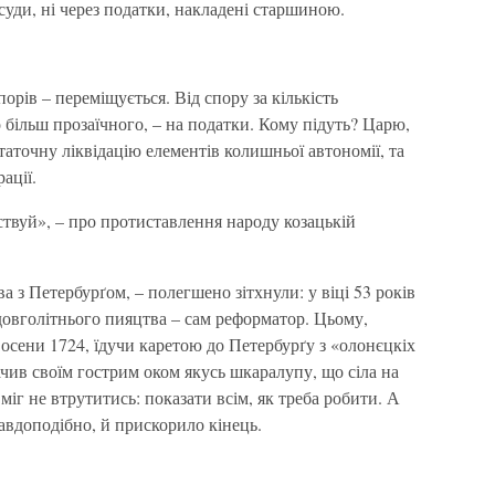
суди, ні через податки, накладені старшиною.
орів – переміщується. Від спору за кількість
 більш прозаїчного, – на податки. Кому підуть? Царю,
аточну ліквідацію елементів колишньої автономії, та
ації.
аствуй», – про протиставлення народу козацькій
ва з Петербурґом, – полегшено зітхнули: у віці 53 років
довголітнього пияцтва – сам реформатор. Цьому,
восени 1724, їдучи каретою до Петербурґу з «олонєцкіх
ачив своїм гострим оком якусь шкаралупу, що сіла на
міг не втрутитись: показати всім, як треба робити. А
авдоподібно, й прискорило кінець.