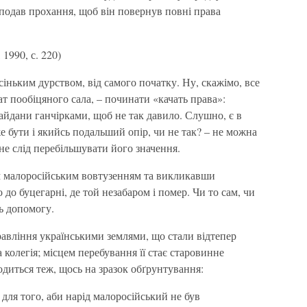
подав прохання, щоб він повернув повні права
 1990, с. 220)
сіньким дурством, від самого початку. Ну, скажімо, все
т пообіцяного сала, – починати «качать права»:
айдани ганчірками, щоб не так давило. Слушно, є в
 бути і якийсь подальший опір, чи не так? – не можна
і не слід перебільшувати його значення.
м малоросійським вовтузенням та викликавши
до буцегарні, де той незабаром і помер. Чи то сам, чи
ь допомогу.
равління українськими землями, що стали відтепер
 колегія; місцем перебування її стає старовинне
одиться теж, щось на зразок обґрунтування:
 для того, аби нарід малоросійський не був