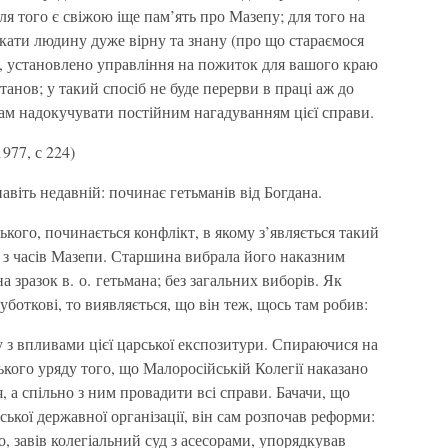
для того є свіжою іще пам’ять про Мазепу; для того на
кати людину дуже вірну та знану (про що стараємося
я, установлено управління на пожиток для вашого краю
танов; у такий спосіб не буде перерви в праці аж до
нам надокучувати постійним нагадуванням цієї справи.
977, с 224)
навіть недавній: починає гетьманів від Богдана.
ького, починається конфлікт, в якому з’являється такий
 з часів Мазепи. Старшина вибрала його наказним
а зразок в. о. гетьмана; без загальних виборів. Як
боткові, то виявляється, що він теж, щось там робив:
 з впливами цієї царської експозитури. Спираючися на
ького уряду того, що Малоросійській Колегії наказано
, а спільно з ним провадити всі справи. Бачачи, що
ської державної організації, він сам розпочав реформи:
, завів колегіальний суд з асесорами, упорядкував