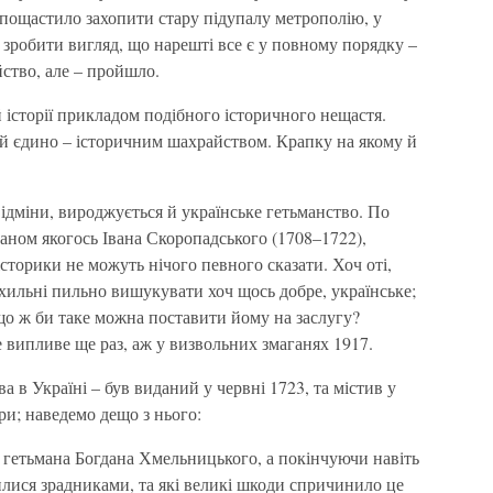
м пощастило захопити стару підупалу метрополію, у
а зробити вигляд, що нарешті все є у повному порядку –
ство, але – пройшло.
й історії прикладом подібного історичного нещастя.
 й єдино – історичним шахрайством. Крапку на якому й
відміни, вироджується й українське гетьманство. По
аном якогось Івана Скоропадського (1708–1722),
історики не можуть нічого певного сказати. Хоч оті,
 схильні пильно вишукувати хоч щось добре, українське;
, що ж би таке можна поставити йому на заслугу?
 випливе ще раз, аж у визвольних змаганях 1917.
а в Україні – був виданий у червні 1723, та містив у
іри; наведемо дещо з нього:
о гетьмана Богдана Хмельницького, а покінчуючи навіть
илися зрадниками, та які великі шкоди спричинило це