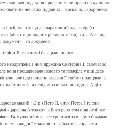
земельне законодавство: росіяни мали право на купівлю
еселювати на неї своїх підданих – москалів. Заборонено
 в Росії, мало дещо декларативний характер, бо –
тся» (або, є відповідних розмірів хабар), то… Але, від
ії документ – то документ.
атєріни II; та з ним і багацько іншого.
ого неодружена з ним дружина Єкатєріна I, своєчасно
ле вона процарювала недовго та померла у віці десь
жінкою, але цар напевно заразив її своїми пранцями, а
их вагітностей та невідомо скільки викиднів. А діти
царював малий (12 р.) Пєтр II, онук Пєтра I та син
рмі «царєвіча Алєксєя», а його реґентом став отой же
ов. Вимушений весь час гризтися за владу з боярами,
він не мав жодної можливості займатися справами