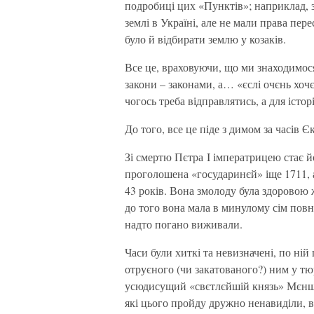
подробиці цих «Пунктів»; наприклад, 
землі в Україні, але не мали права пер
було й відбирати землю у козаків.
Все це, враховуючи, що ми знаходимося
закони – законами, а… «єслі очєнь хочє
чогось треба відправлятись, а для істор
До того, все це піде з димом за часів Єк
Зі смертю Пєтра I імператрицею стає й
проголошена «государинєй» іще 1711, а
43 років. Вона змолоду була здоровою 
до того вона мала в минулому сім повн
надто погано виживали.
Часи були хиткі та невизначені, по ній 
отруєного (чи закатованого?) ним у тю
усюдисущий «свєтлєйшій князь» Мєншік
які цього пройду дружно ненавиділи, 