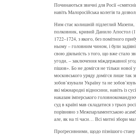
Починаються звичні для Росії «смятєнія»
навіть Малоросійська колегія та дозво
Ним стає колишній підлеглий Мазепи,
полковник, кривий Данило Апостол (17
1722–1724, з якого, без помітного приб
ньому – головним чином, і були задіян
свою діяльність з того, що вже стало 
угоди, – заключення міждержавної угод
пішов». Бо не домігся не тільки нової
московського уряду домігся лише так з
зобов’язували Україну та не зобов’язу
які міжнародні відносини, навіть із су
наказам імперського головнокомандую
суд в країні мав складатися з трьох рос
порівняно з Межпарламентською асамбл
але, як на ті часи… Всі митні збори ма
Проґресивними, щодо пізнішого стану р