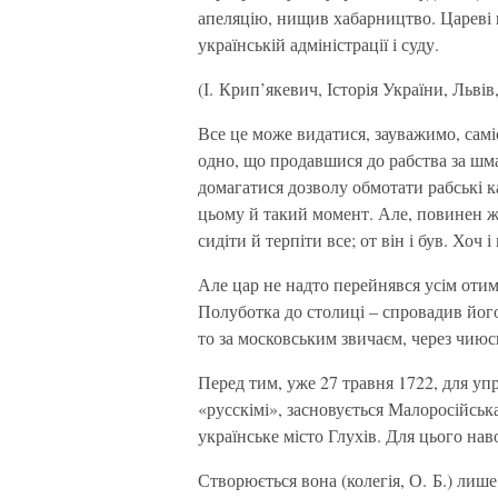
апеляцію, нищив хабарництво. Цареві 
українській адміністрації і суду.
(І. Крип’якевич, Історія України, Львів,
Все це може видатися, зауважимо, самі
одно, що продавшися до рабства за шма
домагатися дозволу обмотати рабські к
цьому й такий момент. Але, повинен же
сидіти й терпіти все; от він і був. Хоч 
Але цар не надто перейнявся усім оти
Полуботка до столиці – спровадив його 
то за московським звичаєм, через чиюс
Перед тим, уже 27 травня 1722, для уп
«русскімі», засновується Малоросійська
українське місто Глухів. Для цього нав
Створюється вона (колегія, О. Б.) лише