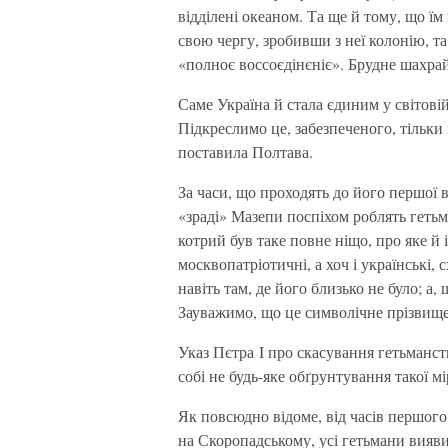
відділені океаном. Та ще й тому, що ї
свою чергу, зробивши з неї колонію, т
«полноє воссоєдінєніє». Брудне шахрай
Саме Україна й стала єдиним у світові
Підкреслимо це, забезпеченого, тільки
поставила Полтава.
За часи, що проходять до його першої 
«зраді» Мазепи поспіхом роблять гетьм
котрий був таке повне ніщо, про яке й 
москвопатріотичні, а хоч і українські,
навіть там, де його близько не було; а
Зауважимо, що це символічне прізвище
Указ Пєтра I про скасування гетьманств
собі не будь-яке обґрунтування такої м
Як повсюдно відоме, від часів першог
на Скоропадському, усі гетьмани вияв