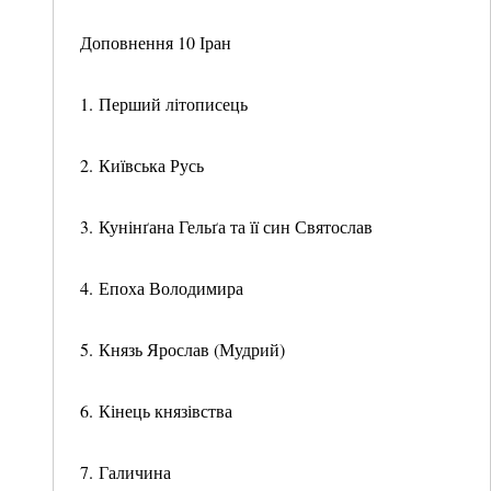
Доповнення 10 Іран
1. Перший літописець
2. Київська Русь
3. Кунінґана Гельґа та її син Святослав
4. Епоха Володимира
5. Князь Ярослав (Мудрий)
6. Кінець князівства
7. Галичина