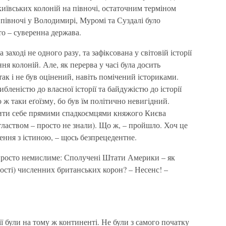
 київських колоній на півночі, остаточним терміном
 півночі у Володимирі, Муромі та Суздалі було
то – суверенна держава.
заході не одного разу, та зафіксована у світовій історії
ня колоній. Але, як перерва у часі була досить
ак і не був оцінений, навіть помічений істориками.
бленістю до власної історії та байдужістю до історії
ж таки еґоїзму, бо був їм політично невигідний.
вити себе прямими спадкоємцями княжого Києва
глаством – просто не знали). Що ж, – пройшло. Хоч це
ження з істиною, – щось безпрецедентне.
и просто немислиме: Сполучені Штати Америки – як
ності) численних британських корон? – Несенс! –
ї були на тому ж континенті. Не були з самого початку