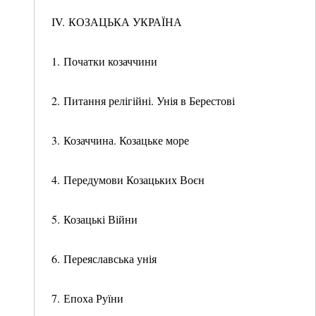
ІV. КОЗАЦЬКА УКРАЇНА
1. Початки козаччини
2. Питання релігійні. Унія в Берестові
3. Козаччина. Козацьке море
4. Передумови Козацьких Воєн
5. Козацькі Війни
6. Переяславська унія
7. Епоха Руїни