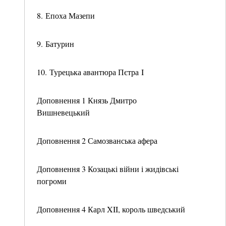
8. Епоха Мазепи
9. Батурин
10. Турецька авантюра Пєтра I
Доповнення 1 Князь Дмитро
Вишневецький
Доповнення 2 Самозванська афера
Доповнення 3 Козацькі війни і жидівські
погроми
Доповнення 4 Карл XII, король шведський