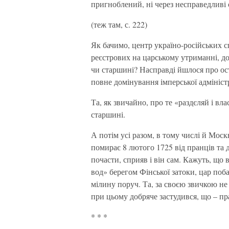
пригноблений, ні через несправедливі 
(теж там, с. 222)
Як бачимо, центр україно-російських сп
реєстрових на царському утриманні, до
чи старшині? Насправді йшлося про ост
повне домінування імперської адміністр
Та, як звичайно, про те «раздєляй і вл
старшині.
А потім усі разом, в тому числі й Моск
помирає 8 лютого 1725 від пранців та 
почасти, сприяв і він сам. Кажуть, що 
вод» берегом Фінської затоки, цар поб
мілину поруч. Та, за своєю звичкою не 
при цьому добряче застудився, що – пр
* * *