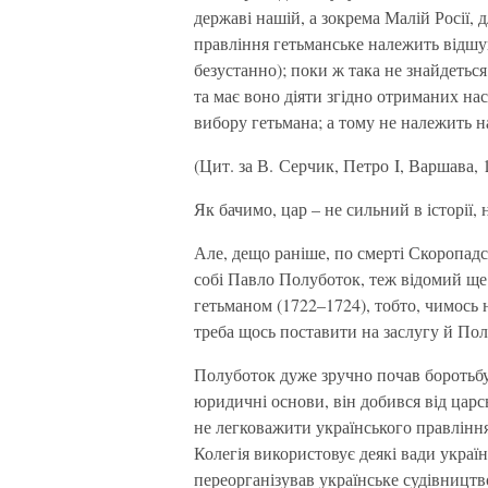
державі нашій, а зокрема Малій Росії, 
правління гетьманське належить відшу
безустанно); поки ж така не знайдетьс
та має воно діяти згідно отриманих нас
вибору гетьмана; а тому не належить 
(Цит. за В. Серчик, Петро I, Варшава, 1
Як бачимо, цар – не сильний в історії, 
Але, дещо раніше, по смерті Скоропадс
собі Павло Полуботок, теж відомий ще
гетьманом (1722–1724), тобто, чимось н
треба щось поставити на заслугу й Полу
Полуботок дуже зручно почав боротьбу
юридичні основи, він добився від царс
не легковажити українського правління
Колегія використовує деякі вади україн
переорганізував українське судівництво