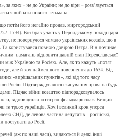
, за яких – не до України; не до віри – розв’язується
ляється вибрати нового гетьмана.
 що потім його негайно продав, миргородський
27–1734). Він брав участь у Персидському поході царя
утку, не повернулося чимало українських козаків, що в
і. Та користувався повною довірою Пєтра. Він починає
звичним: намагань відновити давній стан Переяславської
и між Україною та Росією. Але, як то кажуть «потяг
 угоди, але й хоч найменшого повернення до 1654. Від
ваних «вирішальних пунктів», які від того часу
вали Росію. Підтверждувалося скасування права на будь-
сідами. Підчас війни козацтво підпорядковувалось
чого, відповідного «гєнєрал-фєльдмаршала». Вищий
іян та трьох українців. Хоч і великий крок уперед
еею СНД, де левова частина депутатів – російські,
ли поступати до Росії.
ечей (аж по наші часи), видаються й деякі інші