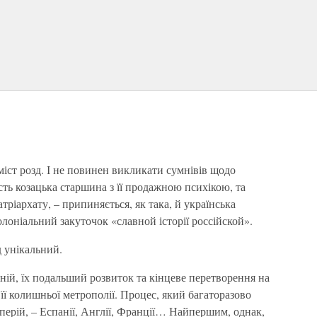
 зміст розд. І не повинен викликати сумнівів щодо
ість козацька старшина з її продажною психікою, та
ріархату, – припиняється, як така, й українська
олоніальний закуточок «славной історії россійской».
ід унікальний.
ній, їх подальший розвиток та кінцеве перетворення на
 її колишньої метрополії. Процес, який багаторазово
мперій, – Еспанії, Англії, Франції… Найпершим, однак,