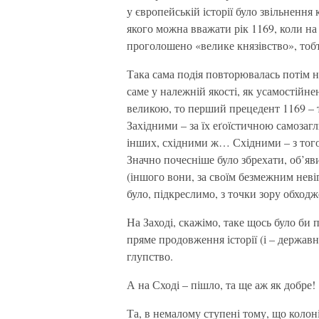
у європейській історії було звільнення
якого можна вважати рік 1169, коли на
проголошено «велике князівство», тоб
Така сама подія повторювалась потім на 
саме у належній якості, як усамостійнен
великою, то перший прецедент 1169 – т
Західними – за їх еґоїстичною самозагли
інших, східними ж… Східними – з того 
Значно почесніше було збрехати, об’я
(іншого вони, за своїм безмежним неві
було, підкреслимо, з точки зору обход
На Заході, скажімо, таке щось було б
пряме продовження історії (і – держав
глупство.
А на Сході – пішло, та ще аж як добре!
Та, в немалому ступені тому, що колоні