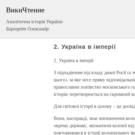
ВикиЧтение
Аналітична історія України
Боргардт Олександр
2. Україна в імперії
2. Україна в імперії
З підпадінням під владу дикої Росії (а
цього), за яке несе пряму відповідальн
православне попівство московського пат
історія: перетворюється на скромний к
Для світової історії в цілому – це досв
Вона, насправді, знає виникнення коло
окрему державу, звільнення колонії від
повторювався в історії колоніальних і