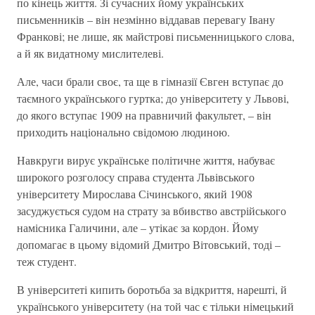
по кінець життя. Зі сучасних йому українських
письменників – він незмінно віддавав перевагу Івану
Франкові; не лише, як майстрові письменницького слова,
а й як видатному мислителеві.
Але, часи брали своє, та ще в гімназії Євген вступає до
таємного українського гуртка; до університету у Львові,
до якого вступає 1909 на правничий факультет, – він
приходить національно свідомою людиною.
Навкруги вирує українське політичне життя, набуває
широкого розголосу справа студента Львівського
університету Мирослава Січинського, який 1908
засуджується судом на страту за вбивство австрійського
намісника Галичини, але – утікає за кордон. Йому
допомагає в цьому відомий Дмитро Вітовський, тоді –
теж студент.
В університеті кипить боротьба за відкриття, нарешті, й
українського університету (на той час є тільки німецький