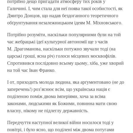
потрібно дещо пригадати атмосферу тих років у
Галичині. І, чим стала для неї поява такої особистості, як
Дмитро Донцов, що надав бездоганного теоретичного
обґрунтування незалежницьким ідеям М. Міхновського.
Потрібно розуміти, наскільки популярними були на той
час жебрацькі ідеї культурної автономії ще з часів
М. Драгоманова, наскільки потужно звучали тоді (на
царські гроші, ясна річ) голоси місцевих москвофілів.
Спротивився послідовно всьому цьому, хіба, уже хворий
на той час Іван Франко.
І от, приходить молода людина, яка арґументовано (не до
заперечень!) роз’яснює всім, що українська нація є
поділеною поміж двома імперіями, хоча за всіма
законами, людськими як Божими, повинна мати свою
власну, нікому не підлеглу державність.
Передчуття наступної великої війни носилося тоді у
повітрі, і було ясно, що поділені між двома потугами