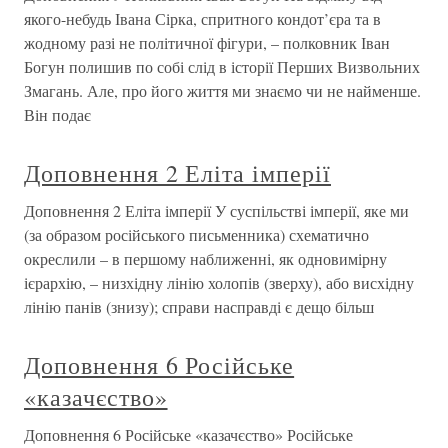
якого-небудь Івана Сірка, спритного кондот’єра та в
жодному разі не політичної фігури, – полковник Іван
Богун полишив по собі слід в історії Перших Визвольних
Змагань. Але, про його життя ми знаємо чи не найменше.
Він подає
Доповнення 2 Еліта імперії
Доповнення 2 Еліта імперії У суспільстві імперії, яке ми
(за образом російського письменника) схематично
окреслили – в першому наближенні, як одновимірну
ієрархію, – низхідну лінію холопів (зверху), або висхідну
лінію панів (знизу); справи насправді є дещо більш
Доповнення 6 Російське
«казачєство»
Доповнення 6 Російське «казачєство» Російське