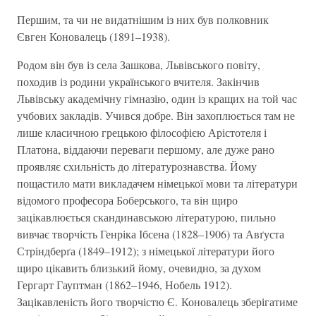
Першим, та чи не видатнішим із них був полковник
Євген Коновалець (1891–1938).
Родом він був із села Зашкова, Львівського повіту,
походив із родини українського вчителя. Закінчив
Львівську академічну гімназію, один із кращих на той час
учбових закладів. Учився добре. Він захоплюється там не
лише класичною грецькою філософією Арістотеля і
Платона, віддаючи переваги першому, але дуже рано
проявляє схильність до літературознавства. Йому
пощастило мати викладачем німецької мови та літератури
відомого професора Боберського, та він щиро
зацікавлюється скандинавською літературою, пильно
вивчає творчість Генріка Ібсена (1828–1906) та Авґуста
Стріндберґа (1849–1912); з німецької літератури його
щиро цікавить близький йому, очевидно, за духом
Гергарт Гауптман (1862–1946, Нобель 1912).
Зацікавленість його творчістю Є. Коновалець зберігатиме