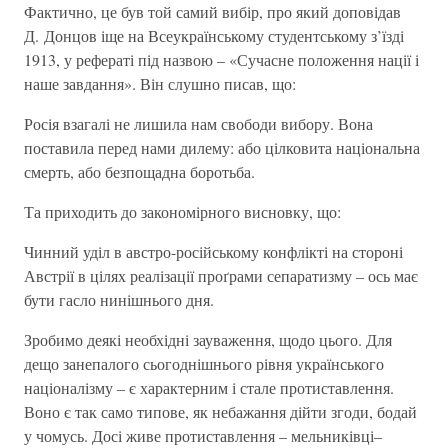
Фактично, це був той самий вибір, про який доповідав
Д. Донцов іще на Всеукраїнському студентському з’їзді
1913, у рефераті під назвою – «Сучасне положення нації і
наше завдання». Він слушно писав, що:
Росія взагалі не лишила нам свободи вибору. Вона
поставила перед нами дилему: або цілковита національна
смерть, або безпощадна боротьба.
Та приходить до закономірного висновку, що:
Чинний уділ в австро-російському конфлікті на стороні
Австрії в цілях реалізації проґрами сепаратизму – ось має
бути гасло нинішнього дня.
Зробимо деякі необхідні зауваження, щодо цього. Для
дещо занепалого сьогоднішнього рівня українського
націоналізму – є характерним і стале протиставлення.
Воно є так само типове, як небажання дійти згоди, бодай
у чомусь. Досі живе протиставлення – мельниківці–