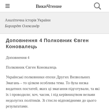
ВикиЧтение
Аналітична історія України
Боргардт Олександр
Доповнення 4 Полковник Євген
Коновалець
Доповнення 4
Полковник Євген Коновалець
Українські полковники епохи Других Визвольних
Змагань – то цілком особлива тема. То була низка
видатних постатей, яких ці змагання підготували, та які
їх і проводили; хоч, часом, і під керівництвом вельми
недолугих політиків. Зі стисло відповідними до цього
результатами.