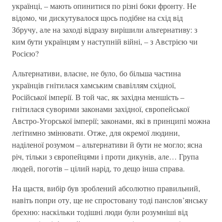
українці, – мають опинитися по різні боки фронту. Не
відомо, чи дискутувалося щось подібне на схід від
Збручу, але на заході відразу вирішили альтернативу: з
ким бути українцям у наступній війні, – з Австрією чи
Росією?
Альтернативи, власне, не було, бо більша частина
українців гнітилася хамським свавіллям східної,
Російської імперії. В той час, як західна меншість –
гнітилася суворими законами західної, європейської
Австро-Угорської імперії; законами, які в принципі можна
леґітимно змінювати. Отже, для окремої людини,
наділеної розумом – альтернативи й бути не могло; ясна
річ, тільки з європейцями і проти дикунів, але… Група
людей, поготів – цілий нарід, то дещо інша справа.
На щастя, вибір був зроблений абсолютно правильний,
навіть попри оту, ще не спростовану тоді панслов’янську
брехню: наскільки тодішні люди були розумніші від