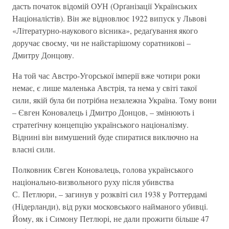
дасть початок відомій ОУН (Орґанізації Українських
Націоналістів). Він же відновлює 1922 випуск у Львові
«Літературно-наукового вісника», редаґування якого
доручає своєму, чи не найстарішому соратникові –
Дмитру Донцову.
На той час Австро-Угорської імперії вже чотири роки
немає, є лише маленька Австрія, та нема у світі такої
сили, якій була би потрібна незалежна Україна. Тому вони
– Євген Коновалець і Дмитро Донцов, – змінюють і
стратеґічну концепцію українського націоналізму.
Віднині він вимушений буде спиратися виключно на
власні сили.
Полковник Євген Коновалець, голова українського
національно-визвольного руху після убивства
С. Петлюри, – загинув у розквіті сил 1938 у Роттердамі
(Нідерланди), від руки московського найманого убивці.
Йому, як і Симону Петлюрі, не дали прожити більше 47