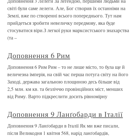
Доповнення 3 Лелеги За леґендою, першими людьми на
світі були саме лелеги. Але, Бог створив їх останніми на
Землі, вже по створенні всього попереднього. Тут нам
прийдеться зробити невеличку передмову, яка буде
стосуватися віри.З легкої руки марксистського знахарства
(та –
Доповнення 6 Рим
Доповнення 6 Рим Рим – то не лише місто, то була ще й
величезна імперія, на свій час перша потуга світу на його
Заході, держава загальною площиною десь більше від
2,5 млн. км кв. та безліччю провінційних міст, менших
від Риму. Варто підкреслити досить рівномірну
Доповнення 9 Ланґобарди в Італії
Доповнення 9 Ланґобарди в Італії Як ми вже писали,
після Великодня 1 квітня 568, нарід ланґобардів,