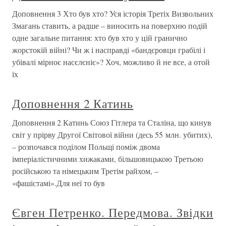
Доповнення 3 Хто був хто? Уся історія Третіх Визвольних
Змагань ставить, а радше – виносить на поверхню подій
одне загальне питання: хто був хто у цій гранично
жорстокій війні? Чи ж і насправді «бандєровци грабілі і
убівалі мірноє насєлєніє»? Хоч, можливо й не все, а отой
їх
Доповнення 2 Катинь
Доповнення 2 Катинь Союз Гітлера та Сталіна, що кинув
світ у прірву Другої Світової війни (десь 55 млн. убитих),
– розпочався поділом Польщі поміж двома
імперіалістичними хижаками, більшовицькою Третьою
російською та німецьким Третім райхом, –
«фашістамі».Для неї то був
Євген Петренко. Передмова. Звідки