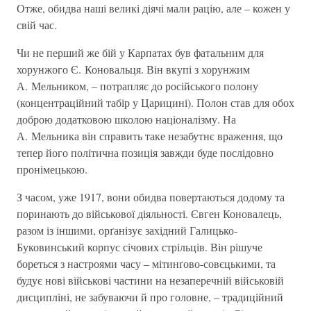
Отже, обидва наші великі діячі мали рацію, але – кожен у
свій час.
Чи не перший же бій у Карпатах був фатальним для
хорунжого Є. Коновальця. Він вкупі з хорунжим
А. Мельником, – потрапляє до російського полону
(концентраційний табір у Царицині). Полон став для обох
доброю додатковою школою націоналізму. На
А. Мельника він справить таке незабутнє враження, що
тепер його політична позиція завжди буде послідовно
пронімецькою.
З часом, уже 1917, вони обидва повертаються додому та
поринають до військової діяльності. Євген Коновалець,
разом із іншими, орґанізує західний Галицько-
Буковинський корпус січових стрільців. Він рішуче
бореться з настроями часу – мітинґово-совєцькими, та
будує нові військові частини на незаперечній військовій
дисципліні, не забуваючи й про головне, – традиційний