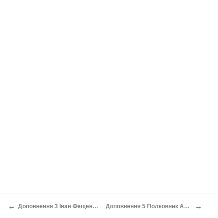
←
→
Доповнення 3 Іван Фещенко-Чопівський
Доповнення 5 Полковник Андрій Мельник