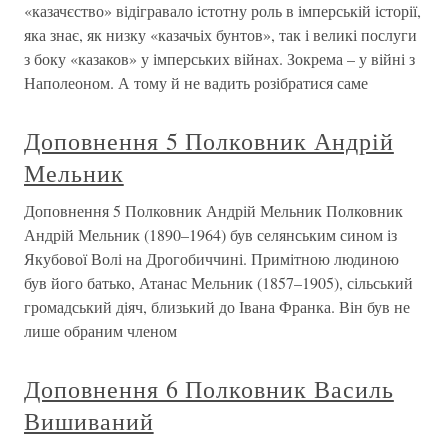
«казачєство» відігравало істотну роль в імперській історії,
яка знає, як низку «казачьіх бунтов», так і великі послуги
з боку «казаков» у імперських війнах. Зокрема – у війні з
Наполеоном. А тому й не вадить розібратися саме
Доповнення 5 Полковник Андрій
Мельник
Доповнення 5 Полковник Андрій Мельник Полковник
Андрій Мельник (1890–1964) був селянським сином із
Якубової Волі на Дрогобиччині. Примітною людиною
був його батько, Атанас Мельник (1857–1905), сільський
громадський діяч, близький до Івана Франка. Він був не
лише обраним членом
Доповнення 6 Полковник Василь
Вишиваний