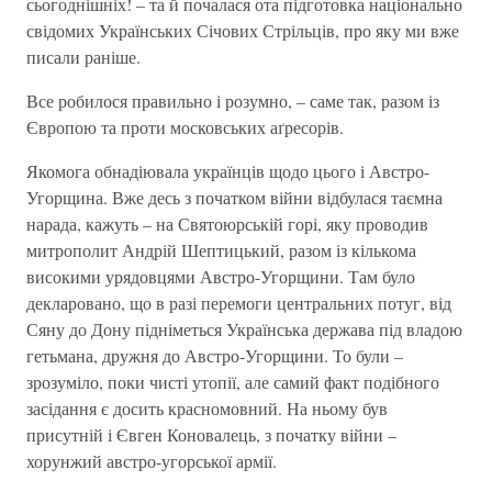
сьогоднішніх! – та й почалася ота підготовка національно
свідомих Українських Січових Стрільців, про яку ми вже
писали раніше.
Все робилося правильно і розумно, – саме так, разом із
Європою та проти московських аґресорів.
Якомога обнадіювала українців щодо цього і Австро-
Угорщина. Вже десь з початком війни відбулася таємна
нарада, кажуть – на Святоюрській горі, яку проводив
митрополит Андрій Шептицький, разом із кількома
високими урядовцями Австро-Угорщини. Там було
декларовано, що в разі перемоги центральних потуг, від
Сяну до Дону підніметься Українська держава під владою
гетьмана, дружня до Австро-Угорщини. То були –
зрозуміло, поки чисті утопії, але самий факт подібного
засідання є досить красномовний. На ньому був
присутній і Євген Коновалець, з початку війни –
хорунжий австро-угорської армії.