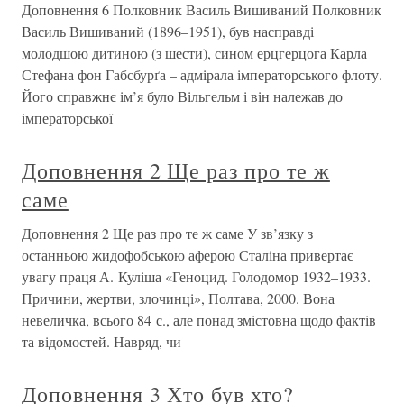
Доповнення 6 Полковник Василь Вишиваний Полковник
Василь Вишиваний (1896–1951), був насправді
молодшою дитиною (з шести), сином ерцгерцога Карла
Стефана фон Габсбурґа – адмірала імператорського флоту.
Його справжнє ім’я було Вільгельм і він належав до
імператорської
Доповнення 2 Ще раз про те ж
саме
Доповнення 2 Ще раз про те ж саме У зв’язку з
останньою жидофобською аферою Сталіна привертає
увагу праця А. Куліша «Геноцид. Голодомор 1932–1933.
Причини, жертви, злочинці», Полтава, 2000. Вона
невеличка, всього 84 с., але понад змістовна щодо фактів
та відомостей. Навряд, чи
Доповнення 3 Хто був хто?