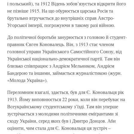
і польський), та 1912 Відень зобов’язується відкрити його
не пізніше 1915. На що обурюється царська Росія та
брутально втручається до внутрішніх справ Австро-
Угорської імперії, погрожуючи в такому разі війною.
До політичної боротьби занурюється з головою й студент-
правник Євген Коновалець. Він, з 1913 стає членом
головної управи Українського Самостійного Союзу, від
Української національно-демократичної партії. Там він
близько співпрацює з Андрієм Мельником, Андрієм
Бандерою та іншими, займається журналістикою (журн.
«Молода Україна»).
Переломним взагалі, здається, був для Є. Коновальця рік
1913. Йому виповнюється 22 роки, коли він перебуває на
Всеукраїнському студентському з’їзді. Там він уперше
зустрічається з молодими політичними еміґрантами зі
сходу України, серед яких був і Дмитро Донцов. Аби
оцінити, чим стала для Є. Коновальця ця зустріч –