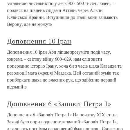
загальною чисельністю у десь 300–500 тисяч людей, –
подався на південь слідами Аттіли, через Альпи
Юлійської Крайни. Вступивши до Італії вони займають
Верону, але не можуть
Доповнення 10 Іран
Доповнення 10 Іран Аби ліпше зрозуміти події часу,
зокрема – світову війну 600–629, нам слід знати
попередню історію Ірану, хоча би з часів шаха Кавадха та
революції мага (жреця) Маздака. Цей останній зумів так
приборкати шаха до власних рук, що здійснив перший
відомий в
Доповнення 6 «Заповіт Пєтра I»
Доповнення 6 «Заповіт Пєтра I» На початку XIX ст. на
Заході було оприлюднено так званий «Заповіт Пєтра I»,
для чогось поспіхом оголошений фальшивкою. Схоже, що