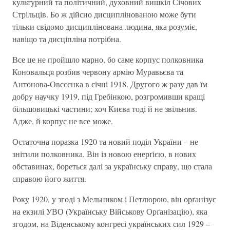
культурний та політичний, духовний вишкіл Січових
Стрільців. Бо ж дійсно дисциплінованою може бути
тільки свідомо дисциплінована людина, яка розуміє,
навіщо та дисціпліна потрібна.
Все це не пройшло марно, бо саме корпус полковника
Коновальця розбив червону армію Муравьєва та
Антонова-Овсєєнка в січні 1918. Другого ж разу дав їм
добру научку 1919, під Гребінкою, розгромивши кращі
більшовицькі частини; хоч Києва тоді й не звільнив.
Адже, й корпус не все може.
Остаточна поразка 1920 та новий поділ України – не
знітили полковника. Він із новою енерґією, в нових
обставинах, бореться далі за українську справу, що стала
справою його життя.
Року 1920, у згоді з Мельником і Петлюрою, він орґанізує
на екзилі УВО (Українську Військову Орґанізацію), яка
згодом, на Віденському конгресі українських сил 1929 –