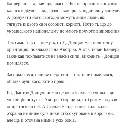
бандерівці, – а, навіщо, власне? Бо, це протистояння вже
колись відбулося, відіграло свою роль, відійшло у минуле.
А роздувати його сьогодні можуть лише люди, які
тягнуть із цього свої особисті користі. Тобто ті, що до
українського націоналізму не мають прямого відношення.
Так само й тут, – кажуть, от Д. Донцов мав політичну
орієнтацію: покладався на Австрію. А от Степан Бандера
закликав покладатися на власні сили; виходить – Донцов
помилявся.
Заспокойтеся, панове недотепи, – ніхто не помилявся,
обидва були абсолютно праві.
Бо, Дмитро Донцов писав це коли існувала схильна до
українців потуга – Австро-Угорщина, от і рекомендував
опиратися на неї. А Степан Бандера діяв тоді, коли
Україна не лише була повністю окупована її ворогами,
але ще й оточена ними з усіх боків.