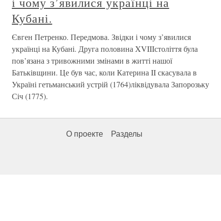
і чому з’явилися українці на
Кубані.
Євген Петренко. Передмова. Звідки і чому з’явилися
українці на Кубані. Друга половина XVIIIстоліття була
пов’язана з тривожними змінами в житті нашої
Батьківщини. Це був час, коли Катерина II скасувала в
Україні гетьманський устрій (1764)ліквідувала Запорозьку
Січ (1775).
О проекте
Разделы