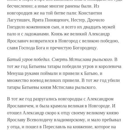
бесчисленно; а иные многие ранены были. Из
новгородцев же на той битве пали: Константин
Лагутишич, Ярята Пинященич, Нестер, Дрочило
Гнездило кожевников сын, и всего их двадцать мужей
пало и с ладожанами. Князь же великий Александр
Ярославич возвратился в Новгород с великою победою,
славя Господа Бога и пречистую Богородицу.
Батый угров победил. Смерть Мстислава рыльского
. В
тот же год Батыевы татары победили угров и королевича
Менуша руками поймали и привели к Батыю, и
множество воевод великих привели. В тот же год убили
татары Батыевы князя Мстислава рыльского.
В тот же год разругались новгородцы с Александром
Ярославичем, и была крамола великая в Новгороде. И
отошел Александр скоро к отцу своему великому князю
Ярославу Всеволодичу владимирскому, и мало пребывал
у отца, и пошел в Переславль на княжение, которое на