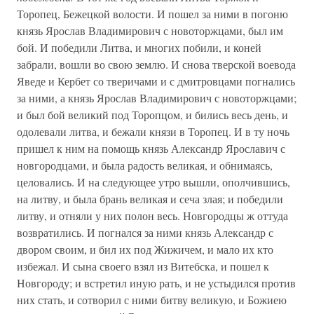
Торопец, Бежецкой волости. И пошел за ними в погоню
князь Ярослав Владимирович с новоторжцами, был им
бой. И победили Литва, и многих побили, и коней
забрали, вошли во свою землю. И снова тверской воевода
Яведе и Кербет со тверичами и с дмитровцами погнались
за ними, а князь Ярослав Владимирович с новоторжцами;
и был бой великий под Торопцом, и бились весь день, и
одолевали литва, и бежали князи в Торопец. И в ту ночь
пришел к ним на помощь князь Александр Ярославич с
новгородцами, и была радость великая, и обнимаясь,
целовались. И на следующее утро вышли, ополчившись,
на литву, и была брань великая и сеча злая; и победили
литву, и отняли у них полон весь. Новгородцы ж оттуда
возвратились. И погнался за ними князь Александр с
двором своим, и бил их под Жижичем, и мало их кто
избежал. И сына своего взял из Витебска, и пошел к
Новгороду; и встретил иную рать, и не устыдился против
них стать, и сотворил с ними битву великую, и Божиею