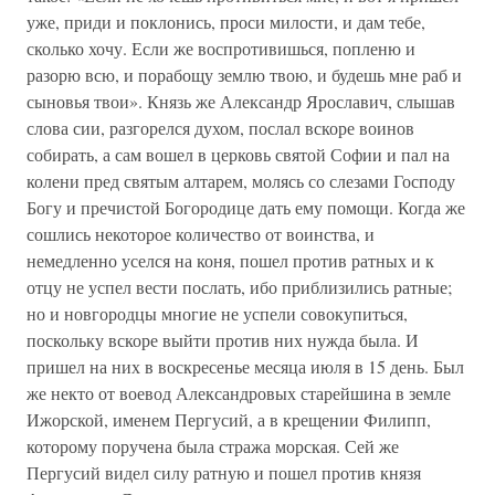
уже, приди и поклонись, проси милости, и дам тебе,
сколько хочу. Если же воспротивишься, попленю и
разорю всю, и порабощу землю твою, и будешь мне раб и
сыновья твои». Князь же Александр Ярославич, слышав
слова сии, разгорелся духом, послал вскоре воинов
собирать, а сам вошел в церковь святой Софии и пал на
колени пред святым алтарем, молясь со слезами Господу
Богу и пречистой Богородице дать ему помощи. Когда же
сошлись некоторое количество от воинства, и
немедленно уселся на коня, пошел против ратных и к
отцу не успел вести послать, ибо приблизились ратные;
но и новгородцы многие не успели совокупиться,
поскольку вскоре выйти против них нужда была. И
пришел на них в воскресенье месяца июля в 15 день. Был
же некто от воевод Александровых старейшина в земле
Ижорской, именем Пергусий, а в крещении Филипп,
которому поручена была стража морская. Сей же
Пергусий видел силу ратную и пошел против князя