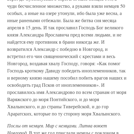
чуди бесчисленное множество, а руками взяли немцев 50
особых, а иные на озере утонули, ибо была уже весна, а
иные ранеными отбежали. Была же битва сия месяца
апреля в 15 день. И так прославил Господь Бог великого
князя Александра Ярославича пред всеми людьми, и не
найдется ему противник в брани никогда же. И
возвратился Александр с победою в Новгород, и
встретил его чин священнический с крестами и весь
Новгород, воздавая хвалу Господу, говоря: «Как помог
Господь кроткому Давиду победить иноплеменников, так
и верному князю нашему пособил побить врагов наших и
освободить град Псков от иноплеменников». И
прославилось имя Александрово по всем странам от моря
Варяжского до моря Понтийского, и до моря
Хвалынского, и до страны Тиверейской, и до гор
Араратских, которые по ту сторону моря Хвалынского.
Послы от немцев. Мир с немцами. Литва воюет
Новгород.
В тот же год прислали немцы с поклоном в