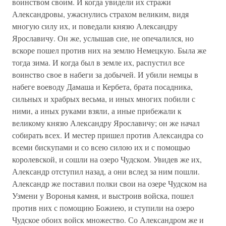
воинством своим. И когда увидели их стражи
Александровы, ужаснулись страхом великим, видя
многую силу их, и поведали князю Александру
Ярославичу. Он же, услышав сие, не опечалился, но
вскоре пошел против них на землю Немецкую. Была же
тогда зима. И когда был в земле их, распустил все
воинство свое в набеги за добычей. И убили немцы в
набеге воеводу Дамаша и Кербета, брата посадника,
сильных и храбрых весьма, и иных многих побили с
ними, а иных руками взяли, а иные прибежали к
великому князю Александру Ярославичу; он же начал
собирать всех. И местер пришел против Александра со
всеми бискупами и со всею силою их и с помощью
королевской, и сошли на озеро Чудском. Увидев же их,
Александр отступил назад, а они вслед за ним пошли.
Александр же поставил полки свои на озере Чудском на
Узмени у Воронья камня, и выстроив войска, пошел
против них с помощию Божиею, и ступили на озеро
Чудское обоих войск множество. Со Александром же и