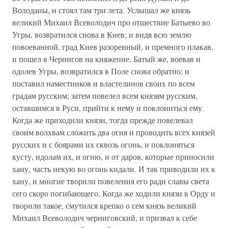
Володаны, и стоял там три лета. Услышал же князь
великий Михаил Всеволодич про отшествие Батыево во
Угры, возвратился снова в Киев; и видя всю землю
повоеванной, град Киев разоренный, и премного плакав,
и пошел в Чернигов на княжение. Батый же, воевав и
одолев Угры, возвратился в Поле снова обратно; и
поставил наместников и властелинов своих по всем
градам русским; затем повелел всем князям русским,
оставшимся в Руси, прийти к нему и поклониться ему.
Когда же приходили князи, тогда прежде повелевал
своим волхвам сложить два огня и проводить всех князей
русских и с боярами их сквозь огонь, и поклоняться
кусту, идолам их, и огню, и от даров, которые приносили
хану, часть некую во огонь кидали. И так приводили их к
хану, и многие творили повеления его ради славы света
сего скоро погибающего. Когда же ходили князи в Орду и
творили такое, смутился крепко о сем князь великий
Михаил Всеволодич черниговский, и призвал к себе