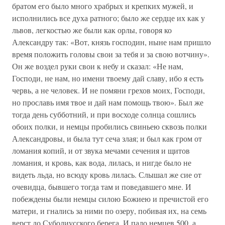
братом его было много храбрых и крепких мужей, и
исполнились все духа ратного; было же сердце их как у
львов, легкостью же были как орлы, говоря ко
Александру так: «Вот, князь господин, ныне нам пришло
время положить головы свои за тебя и за свою вотчину».
Он же воздел руки свои к небу и сказал: «Не нам,
Господи, не нам, но имени твоему дай славу, ибо я есть
червь, а не человек. И не помяни грехов моих, Господи,
но прославь имя твое и дай нам помощь твою». Был же
тогда день субботний, и при восходе солнца сошлись
обоих полки, и немцы пробились свиньею сквозь полки
Александровы, и была тут сеча злая; и был как гром от
ломания копий, и от звука мечами сечения и щитов
ломания, и кровь, как вода, лилась, и нигде было не
видеть льда, но всюду кровь лилась. Слышал же сие от
очевидца, бывшего тогда там и поведавшего мне. И
побеждены были немцы силою Божиею и пречистой его
матери, и гнались за ними по озеру, побивая их, на семь
верст до Суболиусского берега. И пало немцев 500, а