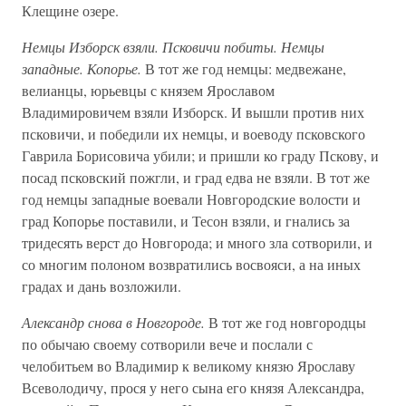
Клещине озере.
Немцы Изборск взяли. Псковичи побиты. Немцы
западные. Копорье.
В тот же год немцы: медвежане,
велианцы, юрьевцы с князем Ярославом
Владимировичем взяли Изборск. И вышли против них
псковичи, и победили их немцы, и воеводу псковского
Гаврила Борисовича убили; и пришли ко граду Пскову, и
посад псковский пожгли, и град едва не взяли. В тот же
год немцы западные воевали Новгородские волости и
град Копорье поставили, и Тесон взяли, и гнались за
тридесять верст до Новгорода; и много зла сотворили, и
со многим полоном возвратились восвояси, а на иных
градах и дань возложили.
Александр снова в Новгороде.
В тот же год новгородцы
по обычаю своему сотворили вече и послали с
челобитьем во Владимир к великому князю Ярославу
Всеволодичу, прося у него сына его князя Александра,