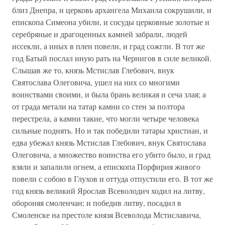
близ Днепра, и церковь архангела Михаила сокрушили, и
епископа Симеона убили, и сосуды церковные золотые и
серебряные и драгоценных камней забрали, людей
иссекли, а иных в плен повели, и град сожгли. В тот же
год Батый послал иную рать на Чернигов в силе великой.
Слышав же то, князь Мстислав Глебович, внук
Святослава Олеговича, ушел на них со многими
воинствами своими, и была брань великая и сеча злая; а
от града метали на татар камни со стен за полтора
перестрела, а камни такие, что могли четыре человека
сильные поднять. Но и так победили татары христиан, и
едва убежал князь Мстислав Глебович, внук Святослава
Олеговича, а множество воинства его убито было, и град
взяли и запалили огнем, а епископа Порфирия живого
повели с собою в Глухов и оттуда отпустили его. В тот же
год князь великий Ярослав Всеволодич ходил на литву,
обороняя смоленчан; и победив литву, посадил в
Смоленске на престоле князя Всеволода Мстиславича,