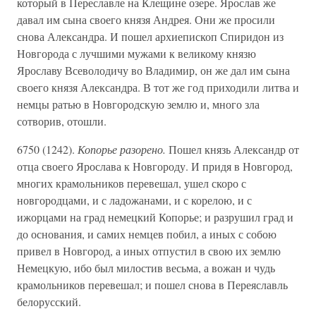
который в Переславле на Клещине озере. Ярослав же
давал им сына своего князя Андрея. Они же просили
снова Александра. И пошел архиепископ Спиридон из
Новгорода с лучшими мужами к великому князю
Ярославу Всеволодичу во Владимир, он же дал им сына
своего князя Александра. В тот же год приходили литва и
немцы ратью в Новгородскую землю и, много зла
сотворив, отошли.
6750 (1242).
Копорье разорено.
Пошел князь Александр от
отца своего Ярослава к Новгороду. И придя в Новгород,
многих крамольников перевешал, ушел скоро с
новгородцами, и с ладожанами, и с корелою, и с
ижорцами на град немецкий Копорье; и разрушил град и
до основания, и самих немцев побил, а иных с собою
привел в Новгород, а иных отпустил в свою их землю
Немецкую, ибо был милостив весьма, а вожан и чудь
крамольников перевешал; и пошел снова в Переяславль
белорусский.