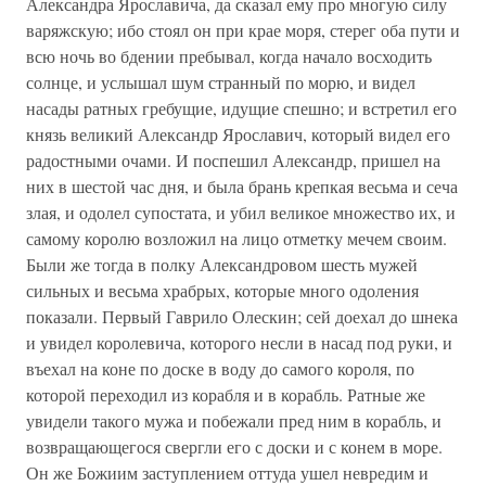
Александра Ярославича, да сказал ему про многую силу
варяжскую; ибо стоял он при крае моря, стерег оба пути и
всю ночь во бдении пребывал, когда начало восходить
солнце, и услышал шум странный по морю, и видел
насады ратных гребущие, идущие спешно; и встретил его
князь великий Александр Ярославич, который видел его
радостными очами. И поспешил Александр, пришел на
них в шестой час дня, и была брань крепкая весьма и сеча
злая, и одолел супостата, и убил великое множество их, и
самому королю возложил на лицо отметку мечем своим.
Были же тогда в полку Александровом шесть мужей
сильных и весьма храбрых, которые много одоления
показали. Первый Гаврило Олескин; сей доехал до шнека
и увидел королевича, которого несли в насад под руки, и
въехал на коне по доске в воду до самого короля, по
которой переходил из корабля и в корабль. Ратные же
увидели такого мужа и побежали пред ним в корабль, и
возвращающегося свергли его с доски и с конем в море.
Он же Божиим заступлением оттуда ушел невредим и