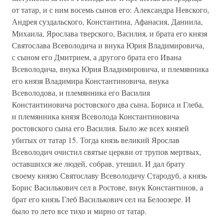
от татар, и с ним восемь сынов его: Александра Невского,
Андрея суздальского, Константина, Афанасия, Даниила,
Михаила, Ярослава тверского, Василия, и брата его князя
Святослава Всеволодича и внука Юрия Владимировича,
с сыном его Дмитрием, а другого брата его Ивана
Всеволодича, внука Юрия Владимировича, и племянника
его князя Владимира Константиновича, внука
Всеволодова, и племянника его Василия
Константиновича ростовского два сына, Бориса и Глеба,
и племянника князя Всеволода Константиновича
ростовского сына его Василия. Было же всех князей
убитых от татар 15. Тогда князь великий Ярослав
Всеволодич очистил святые церкви от трупов мертвых,
оставшихся же людей, собрав, утешил. И дал брату
своему князю Святославу Всеволодичу Стародуб, а князь
Борис Василькович сел в Ростове, внук Константинов, а
брат его князь Глеб Василькович сел на Белоозере. И
было то лето все тихо и мирно от татар.