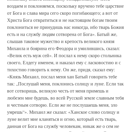
воздаем и поклоняемся, поскольку вручено тебе царствие
от Бога и слава мира сего скоро погибающего; а вот от
Христа Бога отвратиться и не настоящим богам твоим
поклониться не принудишь нас никогда, ибо тварь Божия
есть и на службу людям сотворена от Бога». Батый же,
слышав таковое мужество и крепость великого князя
Михаила и боярина его Феодора и умилившись, сказал:
«Велик есть муж сей». И послал к нему скоро стольника
своего, Елдегу именем, и наказал ему с ласковостию и с
тихостию говорить к нему. Он же, придя, сказал ему:
«Князь Михаил, послал меня хан Батый говорить тебе
так: „Послушай меня, поклонись солнцу и луне. Если так
вот сотворишь, великую честь от меня примешь и
любезен мне будешь, во всей Русской земле славным тебя
и честным сотворю. Если же не послушаешь меня, зло
умрешь“». Михаил же сказал: «Ханское слово солнцу и
луне велит мне кланяться и огню, который есть тварь,
данная от Бога на службу человекам, никак же о сем не