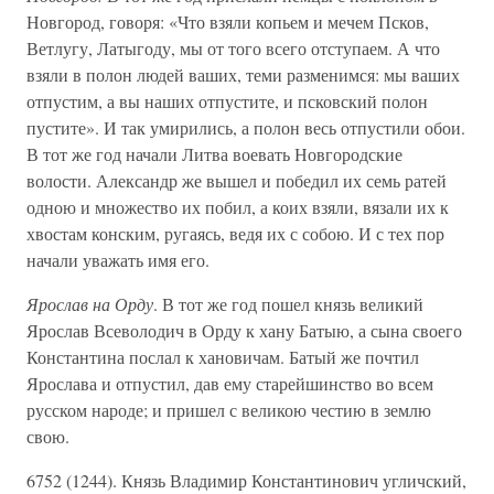
Новгород, говоря: «Что взяли копьем и мечем Псков,
Ветлугу, Латыгоду, мы от того всего отступаем. А что
взяли в полон людей ваших, теми разменимся: мы ваших
отпустим, а вы наших отпустите, и псковский полон
пустите». И так умирились, а полон весь отпустили обои.
В тот же год начали Литва воевать Новгородские
волости. Александр же вышел и победил их семь ратей
одною и множество их побил, а коих взяли, вязали их к
хвостам конским, ругаясь, ведя их с собою. И с тех пор
начали уважать имя его.
Ярослав на Орду
. В тот же год пошел князь великий
Ярослав Всеволодич в Орду к хану Батыю, а сына своего
Константина послал к хановичам. Батый же почтил
Ярослава и отпустил, дав ему старейшинство во всем
русском народе; и пришел с великою честию в землю
свою.
6752 (1244). Князь Владимир Константинович угличский,