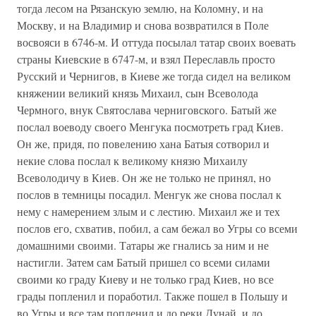
тогда лесом на Рязанскую землю, на Коломну, и на
Москву, и на Владимир и снова возвратился в Поле
восвояси в 6746-м. И оттуда посылал татар своих воевать
страны Киевские в 6747-м, и взял Переславль просто
Русский и Чернигов, в Киеве же тогда сидел на великом
княжении великий князь Михаил, сын Всеволода
Чермного, внук Святослава черниговского. Батый же
послал воеводу своего Менгука посмотреть град Киев.
Он же, придя, по повелению хана Батыя сотворил и
некие слова послал к великому князю Михаилу
Всеволодичу в Киев. Он же не только не принял, но
послов в темницы посадил. Менгук же снова послал к
нему с намерением злым и с лестию. Михаил же и тех
послов его, схватив, побил, а сам бежал во Угры со всеми
домашними своими. Татары же гнались за ним и не
настигли. Затем сам Батый пришел со всеми силами
своими ко граду Киеву и не только град Киев, но все
грады попленил и поработил. Также пошел в Польшу и
во Угры и все там попленил и до реки Дунай, и до