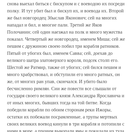
снова выехал биться с бискупом и с воеводою их посреди
полку. И тут убит был и бискуп их, и воевода их. Второй
же был новгородец Збыслав Яконович; сей на многих
нападал и бил, и многие пали. Третий же Яков
Полочанин; сей один наезжал на полк и много мужества
показал. Четвертый же новгородец, именем Миша; сей же
пешим с дружиною своею побил три корабля ратников.
Пятый от убогих был, именем Савва; сей, доехав до
великого шатра златоверхого короля, подсек столп его.
Шестой же Ратмир, также от убогих; сей бился пешим и
много храбрствовал, и обступили его много ратных, он
же, от многих ран упав, скончался. И убито было
бесчисленно римлян. Сии же повести все слышали от
государя своего великого князя Александра Ярославича и
от иных многих, бывших тогда на той битве. Когда
победили корабли по обоим сторонам реки Ижоры,
остатки их побежали посрамленные, а трупы мертвых
своих великих воевод кинули в три корабля и потопили с
ними в море, а прочим выкопали ямы и покидали их туда