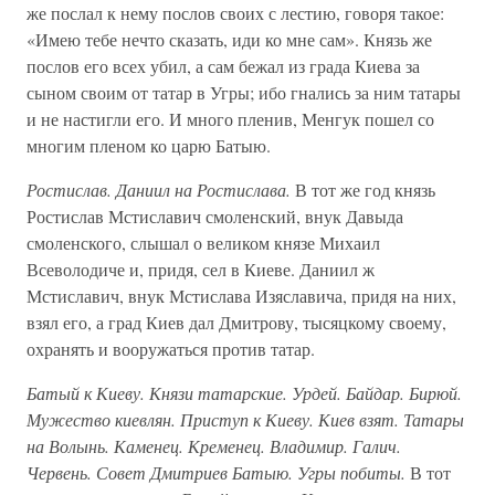
же послал к нему послов своих с лестию, говоря такое:
«Имею тебе нечто сказать, иди ко мне сам». Князь же
послов его всех убил, а сам бежал из града Киева за
сыном своим от татар в Угры; ибо гнались за ним татары
и не настигли его. И много пленив, Менгук пошел со
многим пленом ко царю Батыю.
Ростислав. Даниил на Ростислава.
В тот же год князь
Ростислав Мстиславич смоленский, внук Давыда
смоленского, слышал о великом князе Михаил
Всеволодиче и, придя, сел в Киеве. Даниил ж
Мстиславич, внук Мстислава Изяславича, придя на них,
взял его, а град Киев дал Дмитрову, тысяцкому своему,
охранять и вооружаться против татар.
Батый к Киеву. Князи татарские. Урдей. Байдар. Бирюй.
Мужество киевлян. Приступ к Киеву. Киев взят. Татары
на Волынь. Каменец. Кременец. Владимир. Галич.
Червень. Совет Дмитриев Батыю. Угры побиты.
В тот