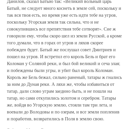
Данилов, сказал Батыю так: «Великий вольный царь
Батый, не следует много коснеть в земле сей, поскольку и
так вся твоя есть, но время уже есть идти тебе на угров,
поскольку Угорская земля так сильна, что и не
совокупившись все препятствия тебе сотворят». Сие ж
говорили ему, чтобы скоро шел из земли Русской, а кроме
того думали, что в горах от угров и ляхов скорее
побежден будет. Батый же послушал совет Дмитриев и
пошел на угров. И встретил его король Бель и брат его
Коломан у Соляной реки, и был бой великий и сеча злая;
и побеждены были угры, и убит был король Коломан.
Король же Бель бежал, сильно раненый, татары ж гнались
за ним до Дуная реки. А ляхи же, чтобы избавиться от
татар, дали слово уграм заедино быть, и не пошли на
татар, но сами откупились золотом и серебром. Татары
же, войдя во Угорскую землю, стояли там три лета, и
воевали до Володовы и по озерам, и все земли попленив
и поработив, возвратились в Поля в землю свою.