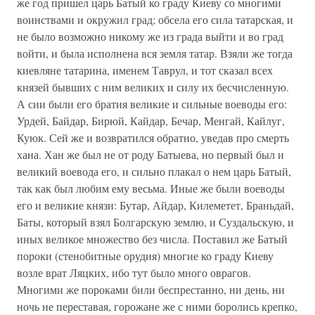
же год пришел царь Батый ко граду Киеву со многими
воинствами и окружил град; обсела его сила татарская, и
не было возможно никому же из града выйти и во град
войти, и была исполнена вся земля татар. Взяли же тогда
киевляне татарина, именем Таврул, и тот сказал всех
князей бывших с ним великих и силу их бесчисленную.
А сии были его братия великие и сильные воеводы его:
Урдей, Байдар, Бирюй, Кайдар, Бечар, Менгай, Кайлуг,
Куюк. Сей же и возвратился обратно, уведав про смерть
хана. Хан же был не от роду Батыева, но первый был и
великий воевода его, и сильно плакал о нем царь Батый,
так как был любим ему весьма. Иные же были воеводы
его и великие князи: Бутар, Айдар, Килеметет, Браньдай,
Баты, который взял Болгарскую землю, и Суздальскую, и
иных великое множество без числа. Поставил же Батый
пороки (стенобитные орудия) многие ко граду Киеву
возле врат Ляцких, ибо тут было много оврагов.
Многими же пороками били беспрестанно, ни день, ни
ночь не переставая, горожане же с ними боролись крепко,