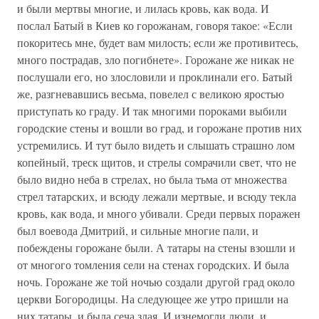
и были мертвы многие, и лилась кровь, как вода. И
послал Батый в Киев ко горожанам, говоря такое: «Если
покоритесь мне, будет вам милость; если же противитесь,
много пострадав, зло погибнете». Горожане же никак не
послушали его, но злословили и проклинали его. Батый
же, разгневавшись весьма, повелел с великою яростью
приступать ко граду. И так многими пороками выбили
городские стены и вошли во град, и горожане против них
устремились. И тут было видеть и слышать страшно лом
копейный, треск щитов, и стрелы сомрачили свет, что не
было видно неба в стрелах, но была тьма от множества
стрел татарских, и всюду лежали мертвые, и всюду текла
кровь, как вода, и много убивали. Среди первых поражен
был воевода Дмитрий, и сильные многие пали, и
побеждены горожане были. А татары на стены взошли и
от многого томления сели на стенах городских. И была
ночь. Горожане же той ночью создали другой град около
церкви Богородицы. На следующее же утро пришли на
них татары, и была сеча злая. И изнемогли люди, и