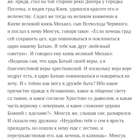
же, придя, стал на той стороне реки Днепра у городка
Песочна, и видев град Киев, удивился красоте его и
величеству. Сидел же тогда на великом княжении в
Киеве великий князь Михаил, сын Всеволода Чермного,
и послал к нему Менгук, говоря такое: «Если хочешь град
сей сохранить цел, иди повиноваться и поклониться
царю нашему Батыю. Я тебе как друг любезный
советую». И говорил ему князь великий Михаил:
«Ведаешь сам, что царь Батый своей веры, а я
благочестивой веры христианской. И поскольку вера вере
недруг есть, я царю Батыю повиноваться и покоряться не
хочу. И с тобою как могу в дружбе быть? Ибо какое
причастие правде к беззаконию, какое ж общение свету
со тьмою, и какое согласие Христово со дьяволом, и какая
часть верному с неверным, и какое сложение церкви
Божией с идолами?». Менгук же, слышав сие, разъярился.
И сказала ему дружина: «Неудобно тебе о сем в ярость
приходить, но пошли к нему еще с лестию, и
перелукавствовав его, как хочешь, и казнишь». Менгук