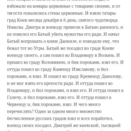
взбежали на комары церковные с товарами своими, и от
тягости повалились стены церковные. И взяли татары
град Киев месяца декабря в 6 день, святого чудотворца
Николы. Дмитра ж воеводу привели к Батыю раненого, и
не повелел его Батый убить мужества его ради. И начал
Батый вопрошать о князе Данииле, и поведали ему, что
бежал тот во Угры. Батый же посадил во граде Киеве
воеводу своего, а сам пошел ко Владимиру в Волынь. И
пришел ко граду Коловяжию, и бив пороками, взял его. И
оттуда пошел ко граду Каменцу Изяславову, и бил
пороками, и взял. И пошел ко граду Кременцу Данилову,
и не мог взять его крепости ради. И оттуда пошел ко
Владимиру, и бил пороками, и взял его. И оттуда пошел к
Галичу, и бил пороками, взял его. И оттуда пошел к
Червенцу и, бив пороками, взял. И чего много
перечислять? Один за одним много множество
бесчисленное русских градов взял и всех поработил,
воевод своих посадил. Дмитрий же киевский, тысяцкий