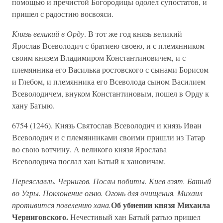
помощью и пречистой Богородицы одолел супостатов, и
пришел с радостию восвояси.
Князь великий в Орду
. В тот же год князь великий
Ярослав Всеволодич с братиею своею, и с племянником
своим князем Владимиром Константиновичем, и с
племянника его Василька ростовского с сынами Борисом
и Глебом, и племянника его Всеволода сыном Василием
Всеволодичем, внуком Константиновым, пошел в Орду к
хану Батыю.
6754 (1246). Князь Святослав Всеволодич и князь Иван
Всеволодич и с племянниками своими пришли из Татар
во свою вотчину. А великого князя Ярослава
Всеволодича послал хан Батый к хановичам.
Переяславль. Чернигов. Послы побиты. Киев взят. Батый
во Угры. Поклонение огню. Огонь для очищения. Михаил
Об убиении князя Михаила
противится повелению хана.
Черниговского.
Нечестивый хан Батый ратью пришел