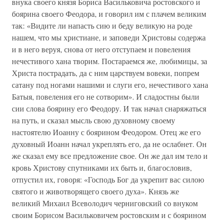
внука своего князя Бориса Васильковича ростовского и
боярина своего Феодора, и говорил им с плачем великим
так: «Видите ли напасть сию и беду великую на роде
нашем, что мы христиане, и заповеди Христовы содержа
и в него веруя, снова от него отступаем и повеления
нечестивого хана творим. Постараемся же, любимицы, за
Христа пострадать, да с ним царствуем вовеки, попрем
сатану под ногами нашими и слуги его, нечестивого хана
Батыя, повеления его не сотворим». И сладостны были
сии слова боярину его Феодору. И так начал снаряжаться
на путь, и сказал мысль свою духовному своему
настоятелю Иоанну с боярином Феодором. Отец же его
духовный Иоанн начал укреплять его, да не ослабнет. Он
же сказал ему все предложение свое. Он же дал им тело и
кровь Христову спутниками их быть и, благословив,
отпустил их, говоря: «Господь Бог да укрепит вас силою
святого и животворящего своего духа». Князь же
великий Михаил Всеволодич черниговский со внуком
своим Борисом Васильковичем ростовским и с боярином