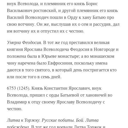
внук Всеволода, и племянник его князь Борис
Василькович ростовский, и другой племянник его князь
Василий Всеволодич пошли в Орду к хану Батыю про
свою вотчину. Он же, выслушав их о сем и рассудив, дал
им вотчину их и отпустил их с честию.
Умерла Феодосия.
В тот же год преставился великая
княгиня Ярослава Всеволодича Феодосия в Новгороде и
положена была в Юрьеве монастыре; а во монашеском
чину наречена было Евфросиния, поскольку имена
даются в того святого, в который день постригается кто
или после того в семь дней.
6753 (1245). Князь Константин Ярославич, внук
Всеволода, пришел с орды Батыевой от хановичей во
Владимир к отцу своему Ярославу Всеволодичу с
честию.
Литва к Торжку. Русские побиты. Бой. Литва
побеждена.
В тот же год воевали Литва Торжок и