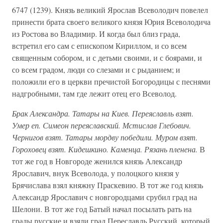
6747 (1239). Князь великий Ярослав Всеволодич повелел
принести брата своего великого князя Юрия Всеволодича
из Ростова во Владимир. И когда был близ града,
встретил его сам с епископом Кириллом, и со всем
священным собором, и с детьми своими, и с боярами, и
со всем градом, люди со слезами и с рыданием; и
положили его в церкви пречистой Богородицы с песнями
надгробными, там где лежит отец его Всеволод.
Брак Александра. Татары на Киев. Переяславль взят.
Умер еп. Симеон переяславский. Мстислав Глебович.
Чернигов взят. Татары мордву победили. Муром взят.
Гороховец взят. Кидешкино. Каменца. Рязань пленена.
В
тот же год в Новгороде женился князь Александр
Ярославич, внук Всеволода, у полоцкого князя у
Брячислава взял княжну Праскевию. В тот же год князь
Александр Ярославич с новгородцами срубил град на
Шелони. В тот же год Батый начал посылать рать на
грады русские и взяли град Переславль Русский, который