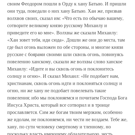
своим Феодором пошли в Орду к хану Батыю. И пришли
они туда, поведали о них хану Батыю. Хан же, призвав
волхвов своих, сказал им: «Что есть по обычаю вашему,
сотворите великому князю русскому Михаилу и
приведите его ко мне». Волхвы же сказали Михаилу:
«Хан зовет тебя, иди сюда». Дошли же они до места, там
где был огонь выложен по обе стороны, и многие князи
русские с боярами своими шли сквозь огонь, повинуясь
повелению ханскому, сказали же волхвы слово ханское
Михаилу: «Идите и вы сквозь огонь и поклонитесь
солнцу и огню». И сказал Михаил: «Не подобает нам,
христианам, сквозь огонь идти и поклоняться солнцу и
огню, ни же хану не подобает повелевать такие
повеления; ибо мы поклоняемся и почитаем Господа Бога
Иисуса Христа, который все сотворил и в троице
прославляется. Сим же богам твоим мерзким, особенно
же идолам, не поклоняемся, ни чести не воздаем. Тебе же,
хану, по сути человеку смертному и тленному, но
поскольку власть имеющему обладательную, честь