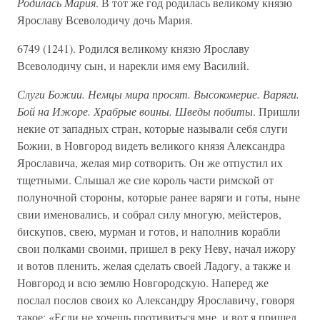
Родилась Мария
. В тот же год родилась великому князю
Ярославу Всеволодичу дочь Мария.
6749 (1241). Родился великому князю Ярославу
Всеволодичу сын, и нарекли имя ему Василий.
Слуги Божии. Немцы мира просят. Высокомерие. Варяги.
Бой на Ижоре. Храбрые воины. Шведы побиты
. Пришли
некие от западных стран, которые называли себя слуги
Божии, в Новгород видеть великого князя Александра
Ярославича, желая мир сотворить. Он же отпустил их
тщетными. Слышал же сие король части римской от
полуночной стороны, которые ранее варяги и готы, ныне
свии именовались, и собрал силу многую, мейстеров,
бискупов, свею, мурман и готов, и наполнив корабли
свои полками своими, пришел в реку Неву, начал ижору
и вотов пленить, желая сделать своей Ладогу, а также и
Новгород и всю землю Новгородскую. Наперед же
послал послов своих ко Александру Ярославичу, говоря
такое: «Если не хочешь противиться мне, и вот я пришел