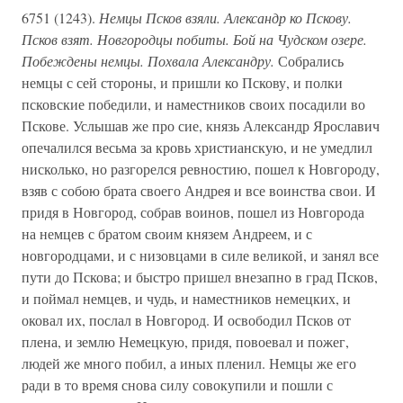
6751 (1243).
Немцы Псков взяли. Александр ко Пскову.
Псков взят. Новгородцы побиты. Бой на Чудском озере.
Побеждены немцы. Похвала Александру.
Собрались
немцы с сей стороны, и пришли ко Пскову, и полки
псковские победили, и наместников своих посадили во
Пскове. Услышав же про сие, князь Александр Ярославич
опечалился весьма за кровь христианскую, и не умедлил
нисколько, но разгорелся ревностию, пошел к Новгороду,
взяв с собою брата своего Андрея и все воинства свои. И
придя в Новгород, собрав воинов, пошел из Новгорода
на немцев с братом своим князем Андреем, и с
новгородцами, и с низовцами в силе великой, и занял все
пути до Пскова; и быстро пришел внезапно в град Псков,
и поймал немцев, и чудь, и наместников немецких, и
оковал их, послал в Новгород. И освободил Псков от
плена, и землю Немецкую, придя, повоевал и пожег,
людей же много побил, а иных пленил. Немцы же его
ради в то время снова силу совокупили и пошли с