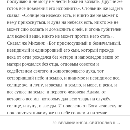
послушаю и не могу им чести Божией воздать. Другие же
готов все повеления его исполнить». Стольник же Елдега
сказал: «Солнце на небесах есть, и никто же не может к
нему прикоснуться, и луна на небесах есть, никто же не
может сию осязать и домыслить о ней, и огонь губителен
для всякой вещи, никто не может против него стать».
Сказал же Михаил: «Бог присносущный и безначальный,
невидимый и единородный его сын, который прежде
века от отца рождался без матери и напоследок веков от
матери рождался без отца, отцовым советом и
содействием святого и животворящего духа, тот
сотворивший небо и землю, и видимое и невидимое все,
солнце же, и луну, и звезды, и землю, и море, и реки, и
все сущее на земле, и первого человека Адама, от
которого все мы, которому дал всю тварь на службу,
солнце, и луну, и звезды. И повелено от Бога человеку не
поклоняться никому же на небе горнем и на земле
дольней, только единому Богу. И я не могу Божие
→
39. ВЕЛИКИЙ КНЯЗЬ СВЯТОСЛАВ II
повеление страха или милости ради переменить. А что