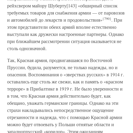
рейхсвером майору Шуберту[143] «обширный список
требуемых товаров для снабжения армии — от паровозов
{790}
и автомобилей до лекарств и продовольствия»
. При
этом представители обеих армий вполне естественно
выступали как дружески настроенные партнеры. Однако
при ближайшем рассмотрении ситуация оказывается не
столь однозначной.
Так, Красная армия, продвигавшаяся по Восточной
Пруссии, будила, разумеется, не только надежды, но и
опасения. Воспоминания о «зверствах русских» в 1914 г.
оставались еще столь же свежи, как и память о «красном
терроре» в Прибалтике в 1919 г. Не было уверенности и
в том, что Красная армия действительно будет, как
обещано, уважать германские границы. Однако на эти
страхи накладывались непосредственное ощущение
отрезанности и надежда, что с помощью Красной армии
можно будет отвоевать у Польши отнятые области и
западнопрусский «коридор». Этим ожиданиям