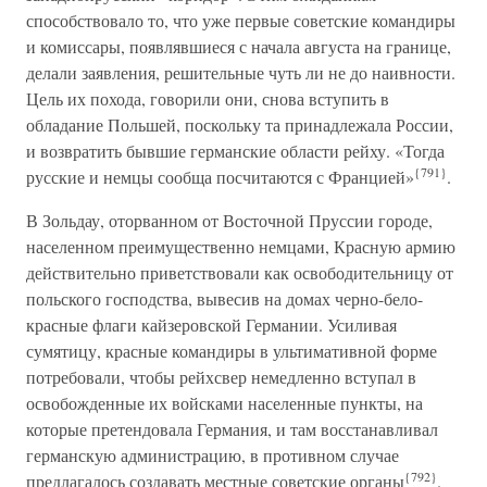
способствовало то, что уже первые советские командиры
и комиссары, появлявшиеся с начала августа на границе,
делали заявления, решительные чуть ли не до наивности.
Цель их похода, говорили они, снова вступить в
обладание Польшей, поскольку та принадлежала России,
и возвратить бывшие германские области рейху. «Тогда
{791}
русские и немцы сообща посчитаются с Францией»
.
В Зольдау, оторванном от Восточной Пруссии городе,
населенном преимущественно немцами, Красную армию
действительно приветствовали как освободительницу от
польского господства, вывесив на домах черно-бело-
красные флаги кайзеровской Германии. Усиливая
сумятицу, красные командиры в ультимативной форме
потребовали, чтобы рейхсвер немедленно вступал в
освобожденные их войсками населенные пункты, на
которые претендовала Германия, и там восстанавливал
германскую администрацию, в противном случае
{792}
предлагалось создавать местные советские органы
.