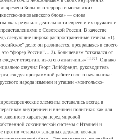
во времена Большого террора и московских
цкистско-зиновьевского блока» — снова
м «как результат деятельности евреев и их оружие» и
представлениями о Советской России. В качестве
дь следующие широко распространенные тезисы: «1).
ссийское” дело; он развивается, превращаясь в своего
 это “фюрер России”… 2). Большевизм “отказался от
{1137}
следует отвергать из-за его азиатчины»
. Однако
циально озвучил Георг Ляйббрандт, руководитель
ерга, следуя программной работе своего начальника:
русского народа изменен и угашен «монгольско-
ировоззренческие элементы оставались всегда в
еративам внутренней и внешней политики: как для
 законного характера перед мировой
собственной союзнической системы с Италией и
е против «старых» западных держав, кое-как
коминтерновский блок». Эта пропаганда, по крайней