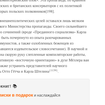
зских и британских консерваторов с их политикой
торых польских полковников[198].
 внешнеполитических целей оставался лишь мелким
кого Министерства пропаганды. Своего сильнейшего
ью сочинений (вроде «Преданного социализма» Карла
о быть почерпнуто из опыта разочарованных
мунистов, а также озлобленных беженцев из
вавшееся издевательское словосочетание). В научной и
 на скорую руку слепленные компиляторские работы,
вативную «восточную ориентацию» в духе Мёллера ван
также устранить представителей научного
{1139}
ь Отто Гётча и Карла Штелина
.
книг! 📚
писки в подарок
и наслаждайся