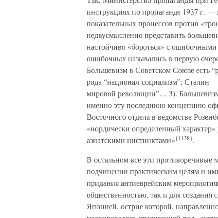
инструкциях по пропаганде 1937 г. — 
показательных процессов против «тро
недвусмысленно представить большевиз
настойчиво «бороться» с ошибочными 
ошибочных назывались в первую очере
Большевизм в Советском Союзе есть “ро
рода “национал-социализм”; Сталин —
мировой революции”… 3). Большевизм 
именно эту последнюю концепцию офи
Восточного отдела в ведомстве Розенб
«нордически определенный характер» 
{1138}
азиатскими инстинктами»
.
В остальном все эти противоречивые м
подчинении практическим целям и имп
придания антиеврейским мероприятиям
общественностью, так и для создания 
Японией, острие которой, направленно
маскировалось стилизацией под «анти