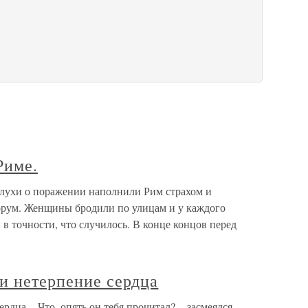
Риме.
слухи о поражении наполнили Рим страхом и
рум. Женщины бродили по улицам и у каждого
 в точности, что случилось. В конце концов перед
и нетерпение сердца
рдца – Что, опять он тебя прочитал? – засмеялся