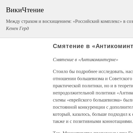
ВикиЧтение
Между страхом и восхищением: «Российский комплекс» в соз
Кенен Герд
Смятение в «Антикомин
Смятение в «Антикоминтерне»
Стоило бы подробнее исследовать, нас
отношении большевизма и Советского С
практической политики, но и в теорет
непродолжительной политики «Антиком
схемы «еврейского большевизма» были 
постоянной конкуренции с дополнител
который, казалось, больше подходил к с
также и с позитивными коннотациями.
Так, Министерство пропаганды при Ге