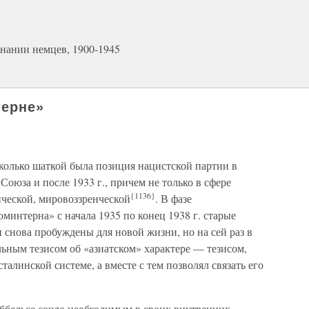
нании немцев, 1900-1945
терне»
колько шаткой была позиция нацистской партии в
оюза и после 1933 г., причем не только в сфере
{1136}
ической, мировоззренческой
. В фазе
интерна» с начала 1935 по конец 1938 г. старые
снова пробуждены для новой жизни, но на сей раз в
ьным тезисом об «азиатском» характере — тезисом,
талинской системе, а вместе с тем позволял связать его
ббельсе сочло необходимым в своих внутренних