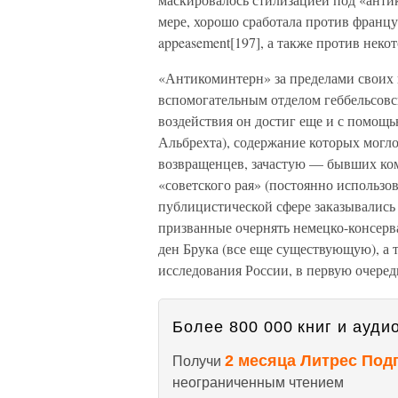
мере, хорошо сработала против францу
appeasement[197], а также против неко
«Антикоминтерн» за пределами своих
вспомогательным отделом геббельсовс
воздействия он достиг еще и с помощ
Альбрехта), содержание которых могл
возвращенцев, зачастую — бывших ком
«советского рая» (постоянно использо
публицистической сфере заказывались
призванные очернять немецко-консер
ден Брука (все еще существующую), а 
исследования России, в первую очеред
Более 800 000 книг и аудио
2 месяца Литрес Под
Получи
неограниченным чтением