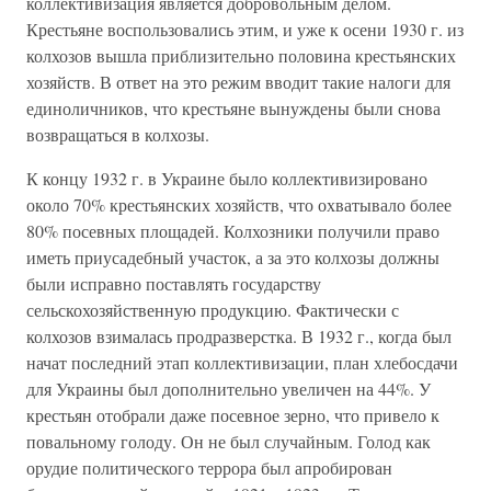
коллективизация является добровольным делом.
Крестьяне воспользовались этим, и уже к осени 1930 г. из
колхозов вышла приблизительно половина крестьянских
хозяйств. В ответ на это режим вводит такие налоги для
единоличников, что крестьяне вынуждены были снова
возвращаться в колхозы.
К концу 1932 г. в Украине было коллективизировано
около 70% крестьянских хозяйств, что охватывало более
80% посевных площадей. Колхозники получили право
иметь приусадебный участок, а за это колхозы должны
были исправно поставлять государству
сельскохозяйственную продукцию. Фактически с
колхозов взималась продразверстка. В 1932 г., когда был
начат последний этап коллективизации, план хлебосдачи
для Украины был дополнительно увеличен на 44%. У
крестьян отобрали даже посевное зерно, что привело к
повальному голоду. Он не был случайным. Голод как
орудие политического террора был апробирован