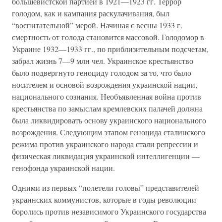
большевистской партией в 1921—1923 гг. Террор
голодом, как и кампания раскулачивания, был
“воспитательной” мерой. Начиная с весны 1933 г.
смертность от голода становится массовой. Голодомор в
Украине 1932—1933 гг., по приблизительным подсчетам,
забрал жизнь 7—9 млн чел. Украинское крестьянство
было подвергнуто геноциду голодом за то, что было
носителем и основой возрождения украинской нации,
национального сознания. Необъявленная война против
крестьянства по замыслам кремлевских палачей должна
была ликвидировать основу украинского национального
возрождения. Следующим этапом геноцида сталинского
режима против украинского народа стали репрессии и
физическая ликвидация украинской интеллигенции —
генофонда украинской нации.
Одними из первых “полетели головы” представителей
украинских коммунистов, которые в годы революции
боролись против независимого Украинского государства