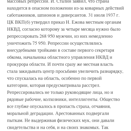
массовых репрессий. И. Сталин заявил, что страна
находится в опасном положении из-за коварных действий
саботажников, шпионов и диверсантов. 31 июля 1937 г.
ЦК ВКП(б) утвердил приказ Н. Ежова местным органам
НКВД, согласно которому за четыре месяца нужно было
репрессировать 268 950 мужчин, из них немедленно
уничтожить 75 950. Репрессии осуществлялись
внесудебными тройками в составе первого секретаря
обкома, начальника областного управления НКВД и
прокурора области. И почти сразу же местная власть
стала закидывать центр просьбами увеличить разнарядку,
что спускалась на область, особенно по первой
категории, которая предусматривала расстрел.
Репрессировались не только руководящие лица, но и
рядовые рабочие, колхозники, интеллигенты. Общество
все глубже опускалось в пропасть страха, отчаяния,
моральной деградации. Арестованных подвергали
пыткам. Не выдерживая физических мук, они давали
свидетельства и на себя, и на своих знакомых. Так