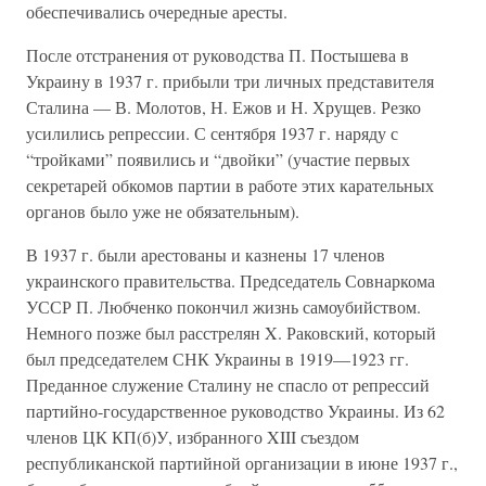
обеспечивались очередные аресты.
После отстранения от руководства П. Постышева в
Украину в 1937 г. прибыли три личных представителя
Сталина — В. Молотов, Н. Ежов и Н. Хрущев. Резко
усилились репрессии. С сентября 1937 г. наряду с
“тройками” появились и “двойки” (участие первых
секретарей обкомов партии в работе этих карательных
органов было уже не обязательным).
В 1937 г. были арестованы и казнены 17 членов
украинского правительства. Председатель Совнаркома
УССР П. Любченко покончил жизнь самоубийством.
Немного позже был расстрелян X. Раковский, который
был председателем СНК Украины в 1919—1923 гг.
Преданное служение Сталину не спасло от репрессий
партийно-государственное руководство Украины. Из 62
членов ЦК КП(б)У, избранного XIII съездом
республиканской партийной организации в июне 1937 г.,