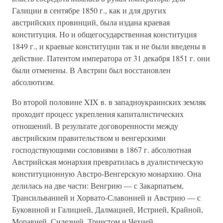
Галиции в сентябре 1850 г., как и для других
австрийских провинций, была издана краевая
конституция. Но и общегосударственная конституция
1849 г., и краевые конституции так и не были введены в
действие. Патентом императора от 31 декабря 1851 г. они
были отменены. В Австрии был восстановлен
абсолютизм.
Во второй половине XIX в. в западноукраинских земляк
проходит процесс укрепления капиталистических
отношений. В результате договоренности между
австрийским правительством и венгерскими
господствующими сословиями в 1867 г. абсолютная
Австрийская монархия превратилась в дуалистическую
конституционную Австро-Венгерскую монархию. Она
делилась на две части: Венгрию — с Закарпатьем,
Трансильванией и Хорвато-Славонией и Австрию — с
Буковиной и Галицией, Далмацией, Истрией, Крайной,
Моравией, Силезией, Триестом и Чехией.