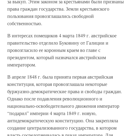
за выкуп. Этим законом за крестьянами были признаны
права граждан государства. Земли крестьянского
пользования провозглашались свободной
собственностью.
В интересах помещиков 4 марта 1849 г. австрийское
правительство отделило Буковину от Галиции и
провозгласило ее коронным краем во главе с
президентом, который назначался австрийским
императором.
В апреле 1848 г. была принята первая австрийская
конституция, которая провозглашала некоторые
буржуазно-демократические права и свободы граждан.
Однако после подавления революционного и
национально-освободительного движения император
“подарил” империи 4 марта 1849 г. новую,
антидемократическую конституцию. Она закрепляла
создание централизованного государства, в котором
власть сосредотачивалась в руках императора. Для