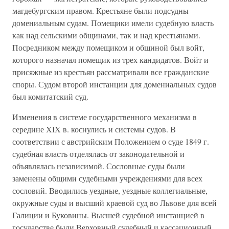
магдебургским правом. Крестьяне были подсудны
домениальным судам. Помещики имели судебную власть
как над сельскими общинами, так и над крестьянами.
Посредником между помещиком и общиной был войт,
которого назначал помещик из трех кандидатов. Войт и
присяжные из крестьян рассматривали все гражданские
споры. Судом второй инстанции для домениальных судов
был комитатский суд.
Изменения в системе государственного механизма в
середине XIX в. коснулись и системы судов. В
соответствии с австрийским Положением о суде 1849 г.
судебная власть отделялась от законодательной и
объявлялась независимой. Сословные суды были
заменены общими судебными учреждениями для всех
сословий. Вводились уездные, уездные коллегиальные,
окружные суды и высший краевой суд во Львове для всей
Галиции и Буковины. Высшей судебной инстанцией в
государстве были Верховный судебный и кассационный