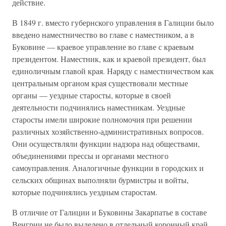
действие.
В 1849 г. вместо губернского управления в Галиции было
введено наместничество во главе с наместником, а в
Буковине — краевое управление во главе с краевым
президентом. Наместник, как и краевой президент, был
единоличным главой края. Наряду с наместничеством как
центральным органом края существовали местные
органы — уездные старосты, которые в своей
деятельности подчинялись наместникам. Уездные
старосты имели широкие полномочия при решении
различных хозяйственно-административных вопросов.
Они осуществляли функции надзора над обществами,
объединениями прессы и органами местного
самоуправления. Аналогичные функции в городских и
сельских общинах выполняли бурмистры и войты,
которые подчинялись уездным старостам.
В отличие от Галиции и Буковины Закарпатье в составе
Венгрии не было выделено в отдельный коронный край.