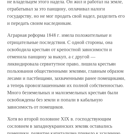
не владельцем этого надела. Он жил и работал на земле,
отрабатывал за это панщину, оплачивал налоги
государству, но не мог продать свой надел, разделить его
и передать своим наследникам.
Аграрная реформа 1848 г. имела положительные и
отрицательные последствия. С одной стороны, она
освободила крестьян от крепостной зависимости и
отменила панщину за выкуп, а с другой —
ликвидировала сервитутное право, лишила крестьян
пользования общественными землями, главным образом
лесами и пастбищами, захваченными ранее помещиками,
а теперь провозглашенными их полной собственностью.
Много безземельных и малоземельных крестьян были
освобождены без земли и попали в кабальную
зависимость от помещиков.
Хотя во второй половине ХІХ в. господствующим
сословием в западноукраинских земляк оставались
помещики, развитие капитализма привело к усилению