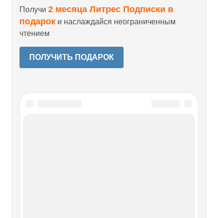
2 месяца Литрес Подписки в
Получи
подарок
и наслаждайся неограниченным
чтением
ПОЛУЧИТЬ ПОДАРОК
Читайте также
8.2. Общественно-политический
кризис
8.2. Общественно-политический кризис В начале XX в.
в Российской империи сохранялись многие черты
феодально-сословного строя. Бурное экономическое