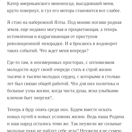
Катер американского миноносца, высадивший меня,
круто повернул, и гул его мотора становится все слабее.
Я стою на набережной Ялты. Под моими ногами родная
земля, еще недавно могучая и процветающая, а теперь
истомленная и вздрагивающая от приступов
революционной лихорадки. И я бросаюсь в водоворот
таких событий. Что ждет меня впереди?
Где-то там, в неизмеримых просторах, с оптимизмом
молодости ждут своей очереди стать в строй жизни
тысячи и тысячи молодых сердец, с которыми я столько
лет был связан общей работой. Что для них политика и
больные узлы жизни, когда чиста душа, ясна улыбками
ключом бьет энергия?..
Теперь я буду опять среди них. Будем вместе искать
новых путей в новых условиях жизни. Ведь наша Родина
и наш народ остались теми же. Так неужели же сильные
молодые руки не найдут себе дела? Неужели я не сумею