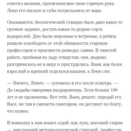
ответил мальчик, протягивая мне свою горячую руку.
Лицо его пылало и губы потрескались от жара.
Оказывается, биологической станции было дано какое-то
срочное задание, достать какие-то редкие сорта
водорослей. Дни были морозные и ветреные, и ребята
решили освободить от этой обязанности стариков-
профессоров и произвести разведку самим. В тяжелой
работе, пробивая во льду отверстия, они, видимо,
разгорячились не в меру и простудились. Ваня, как более
взрослый и крепкий отделался кашлем, а Леня слег.
— Ничего, Ленич, — успокоил я его после осмотра. —
До свадьбы наверняка выздоровеешь. Хотя больше 100
лет и не проживешь. Вот тебе, Ваня, рецепт, передай его
Васе, он там в санчасти санитаром, он достанет по блату,
что нужно.
В комнатку к нам вошел седой, как лунь, высокий старик
— заведующий метеорологической станцией, профессор