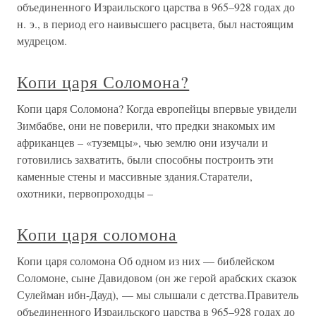
объединенного Израильского царства в 965–928 годах до
н. э., в период его наивысшего расцвета, был настоящим
мудрецом.
Копи царя Соломона?
Копи царя Соломона? Когда европейцы впервые увидели
Зимбабве, они не поверили, что предки знакомых им
африканцев – «туземцы», чью землю они изучали и
готовились захватить, были способны построить эти
каменные стены и массивные здания.Старатели,
охотники, первопроходцы –
Копи царя соломона
Копи царя соломона Об одном из них — библейском
Соломоне, сыне Давидовом (он же герой арабских сказок
Сулейман ибн-Дауд), — мы слышали с детства.Правитель
объединенного Израильского царства в 965–928 годах до