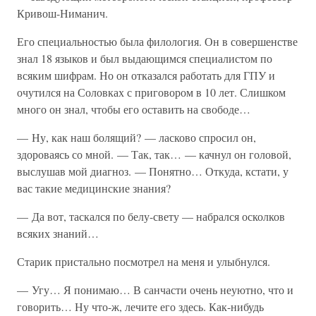
Кривош-Ниманич.
Его специальностью была филология. Он в совершенстве
знал 18 языков и был выдающимся специалистом по
всяким шифрам. Но он отказался работать для ГПУ и
очутился на Соловках с приговором в 10 лет. Слишком
много он знал, чтобы его оставить на свободе…
— Ну, как наш болящий? — ласково спросил он,
здороваясь со мной. — Так, так… — качнул он головой,
выслушав мой диагноз. — Понятно… Откуда, кстати, у
вас такие медицинские знания?
— Да вот, таскался по белу-свету — набрался осколков
всяких знаний…
Старик пристально посмотрел на меня и улыбнулся.
— Угу… Я понимаю… В санчасти очень неуютно, что и
говорить… Ну что-ж, лечите его здесь. Как-нибудь