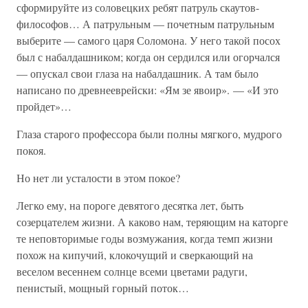
сформируйте из соловецких ребят патруль скаутов-
философов… А патрульным — почетным патрульным
выберите — самого царя Соломона. У него такой посох
был с набалдашником; когда он сердился или огорчался
— опускал свои глаза на набалдашник. А там было
написано по древнееврейски: «Ям зе явоир». — «И это
пройдет»…
Глаза старого профессора были полны мягкого, мудрого
покоя.
Но нет ли усталости в этом покое?
Легко ему, на пороге девятого десятка лет, быть
созерцателем жизни. А каково нам, теряющим на каторге
те неповторимые годы возмужания, когда темп жизни
похож на кипучий, клокочущий и сверкающий на
веселом весеннем солнце всеми цветами радуги,
пенистый, мощный горный поток…