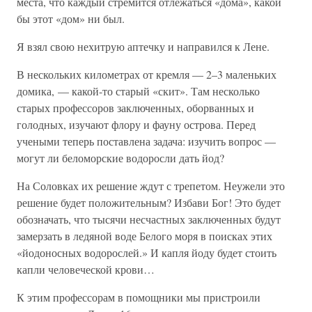
места, что каждый стремится отлежаться «дома», какой
бы этот «дом» ни был.
Я взял свою нехитрую аптечку и направился к Лене.
В нескольких километрах от кремля — 2–3 маленьких
домика, — какой-то старый «скит». Там несколько
старых профессоров заключенных, оборванных и
голодных, изучают флору и фауну острова. Перед
учеными теперь поставлена задача: изучить вопрос —
могут ли беломорские водоросли дать йод?
На Соловках их решение ждут с трепетом. Неужели это
решение будет положительным? Избави Бог! Это будет
обозначать, что тысячи несчастных заключенных будут
замерзать в ледяной воде Белого моря в поисках этих
«йодоносных водорослей.» И капля йоду будет стоить
капли человеческой крови…
К этим профессорам в помощники мы пристроили