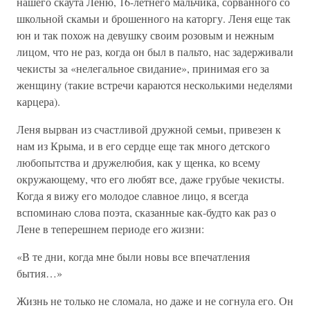
нашего скаута Леню, 16-летнего мальчика, сорванного со
школьной скамьи и брошенного на каторгу. Леня еще так
юн и так похож на девушку своим розовым и нежным
лицом, что не раз, когда он был в пальто, нас задерживали
чекисты за «нелегальное свидание», принимая его за
женщину (такие встречи караются несколькими неделями
карцера).
Леня вырван из счастливой дружной семьи, привезен к
нам из Крыма, и в его сердце еще так много детского
любопытства и дружелюбия, как у щенка, ко всему
окружающему, что его любят все, даже грубые чекисты.
Когда я вижу его молодое славное лицо, я всегда
вспоминаю слова поэта, сказанные как-будто как раз о
Лене в теперешнем периоде его жизни:
«В те дни, когда мне были новы все впечатления
бытия…»
Жизнь не только не сломала, но даже и не согнула его. Он