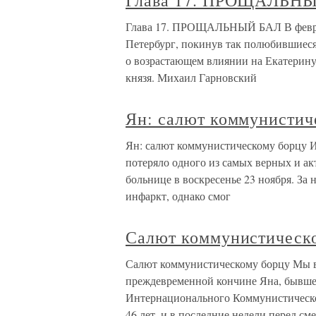
Глава 17. ПРОЩАЛЬН
Глава 17. ПРОЩАЛЬНЫЙ БАЛ В феврале
Петербург, покинув так полюбившиес
о возрастающем влиянии на Екатерину
князя. Михаил Гарновский
Ян: салют коммунистич
Ян: салют коммунистическому борцу 
потеряло одного из самых верных и ак
больнице в воскресенье 23 ноября. За 
инфаркт, однако смог
Салют коммунистическ
Салют коммунистическому борцу Мы 
преждевременной кончине Яна, бывше
Интернационального Коммунистическо
46 лет, и в последние недели перед см