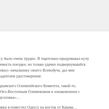
су было очень трудно. Я тщательно придумывал кучу
имость поездки, но только удачно подвернувшийся
товал» начальнику своего Всевобуча, дал мне
адателем удостоверения:
Крымского Олимпийского Комитета, такой-то,
 с Юго-Восточным Олимпкомом и ознакомление с
одготовки»…
пивки я поместил Одессу на восток от Крыма…