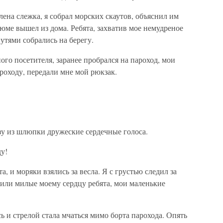
лена слежка, я собрал морских скаутов, объяснил им
тюме вышел из дома. Ребята, захватив мое немудреное
утями собрались на берегу.
ого посетителя, заранее пробрался на пароход, мои
роходу, передали мне мой рюкзак.
зу из шлюпки дружеские сердечные голоса.
у!
, и моряки взялись за весла. Я с грустью следил за
или милые моему сердцу ребята, мои маленькие
ь и стрелой стала мчаться мимо борта парохода. Опять