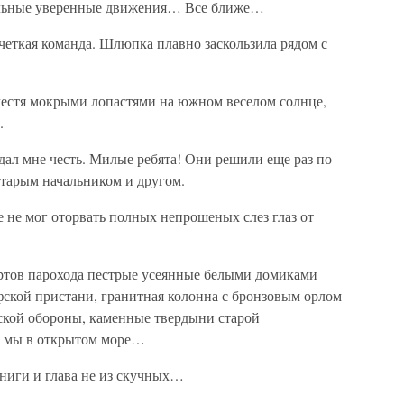
сильные уверенные движения… Все ближе…
четкая команда. Шлюпка плавно заскользила рядом с
блестя мокрыми лопастями на южном веселом солнце,
.
тдал мне честь. Милые ребята! Они решили еще раз по
старым начальником и другом.
е не мог оторвать полных непрошеных слез глаз от
ртов парохода пестрые усеянные белыми домиками
фской пристани, гранитная колонна с бронзовым орлом
ской обороны, каменные твердыни старой
и мы в открытом море…
книги и глава не из скучных…