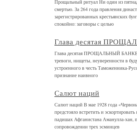
Прощальный ритуал Ни один из пятнад
смертью. За 264 года правления динас
зарегистрированных крестьянских бунт
спокойно: заговоры с целью
Глава десятая ПРОЩ
Глава десятая ПРОЩАЛЬНЫЙ БАНКЕТ М
тревоги, нищеты, неуверенности в буд
устроенного в честь Таможенника-Руссо
признание наивного
Салют наций
Салют наций В мае 1928 года «Червон
предстояло встретить и эскортировать
падишах Афганистана Аманулла-хан, п
сопровождении трех эсминцев