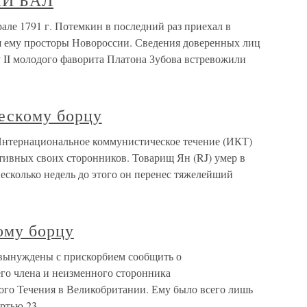
ЫЙ БАЛ
 1791 г. Потемкин в последний раз приехал в
я ему просторы Новороссии. Сведения доверенных лиц
 II молодого фаворита Платона Зубова встревожили
ескому борцу
Интернациональное коммунистическое течение (ИКТ)
тивных своих сторонников. Товарищ Ян (RJ) умер в
несколько недель до этого он перенес тяжелейший
ому борцу
вынуждены с прискорбием сообщить о
го члена и неизменного сторонника
го Течения в Великобритании. Ему было всего лишь
ертью 23