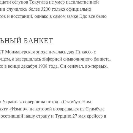
цати сёгунов Токугава не умер насильственной
тии случилось более 3200 только официально
ов и восстаний, однако в самом замке Эдо все было
АЛЬНЫЙ БАНКЕТ
онмартрская эпоха началась для Пикассо с
ущем, а завершилась эйфорией символичного банкета,
 в конце декабря 1908 года. Он означал, во-первых,
а Украина» совершила поход в Стамбул. Нам
 яхту «Измир», на которой возвращался из Стамбула
осетивший нашу страну и Турцию.27 мая крейсер в