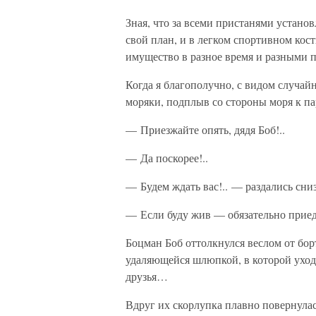
Зная, что за всеми пристанями установ
свой план, и в легком спортивном кос
имущество в разное время и разными п
Когда я благополучно, с видом случайн
моряки, подплыв со стороны моря к па
— Приезжайте опять, дядя Боб!..
— Да поскорее!..
— Будем ждать вас!.. — раздались сни
— Если буду жив — обязательно приед
Боцман Боб оттолкнулся веслом от борта
удаляющейся шлюпкой, в которой уход
друзья…
Вдруг их скорлупка плавно повернулас