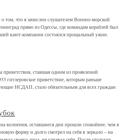
 том, что я зачислен слушателем Военно-морской
енинград прямо из Одессы, где командам кораблей был
ашей кают-компании состоялся прощальный ужин.
 приветствия, ставшая одним из проявлений
933 гитлеровское приветствие, которым раньше
вующие НСДАП, стало обязательным для всех граждан
убок
на волнения, оставшиеся дни прошли спокойнее, чем я
 новую форму и долго смотрел на себя в зеркало – на
навал своего лица, не узнавал себя. После стольких