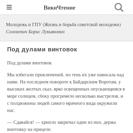
ВикиЧтение
Молодежь и ГПУ (Жизнь и борьба совeтской молодежи)
Солоневич Борис Лукьянович
Под дулами винтовок
Под дулами винтовок
Мы избегали приключений, но тень их уже нависала над
нами. На последнем повороте к Байдарским Воротам, у
высоких желтых скал, ярко освещенных опускающимся в
море солнцем, сбоку прогремело несколько выстрелов, и
с полдюжины людей самого мрачного вида окружили
нас.
— Сдавайся! — хрипло закричал один из них, держа
винтовку на прицеле.