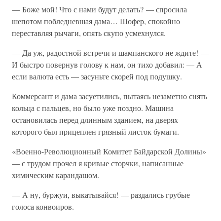
— Боже мой! Что с нами будут делать? — спросила
шепотом побледневшая дама… Шофер, спокойно
переставляя рычаги, опять скупо усмехнулся.
— Да уж, радостной встречи и шампанского не ждите! —
И быстро повернув голову к нам, он тихо добавил: — А
если валюта есть — засуньте скорей под подушку.
Коммерсант и дама засуетились, пытаясь незаметно снять
кольца с пальцев, но было уже поздно. Машина
остановилась перед длинным зданием, на дверях
которого был прицеплен грязный листок бумаги.
«Военно-Революционный Комитет Байдарской Долины»
— с трудом прочел я кривые сторчки, написанные
химическим карандашом.
— А ну, буржуи, выкатывайся! — раздались грубые
голоса конвоиров.