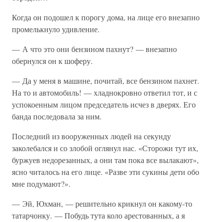
Когда он подошел к порогу дома, на лице его внезапно
промелькнуло удивление.
— А что это они бензином пахнут? — внезапно
обернулся он к шоферу.
— Да у меня в машине, почитай, все бензином пахнет.
На то и автомобиль! — хладнокровно ответил тот, и с
успокоенным лицом председатель исчез в дверях. Его
банда последовала за ним.
Последний из вооруженных людей на секунду
заколебался и со злобой оглянул нас. «Сторожи тут их,
буржуев недорезанных, а они там пока все вылакают»,
ясно читалось на его лице. «Разве эти сукины дети обо
мне подумают?».
— Эй, Юхман, — решительно крикнул он какому-то
татарчонку. — Побудь тута коло арестованных, а я