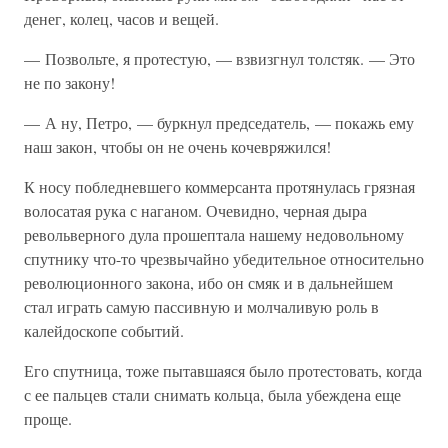
денег, колец, часов и вещей.
— Позвольте, я протестую, — взвизгнул толстяк. — Это
не по закону!
— А ну, Петро, — буркнул председатель, — покажь ему
наш закон, чтобы он не очень кочевряжился!
К носу побледневшего коммерсанта протянулась грязная
волосатая рука с наганом. Очевидно, черная дыра
револьверного дула прошептала нашему недовольному
спутнику что-то чрезвычайно убедительное относительно
революционного закона, ибо он смяк и в дальнейшем
стал играть самую пассивную и молчаливую роль в
калейдоскопе событий.
Его спутница, тоже пытавшаяся было протестовать, когда
с ее пальцев стали снимать кольца, была убеждена еще
проще.