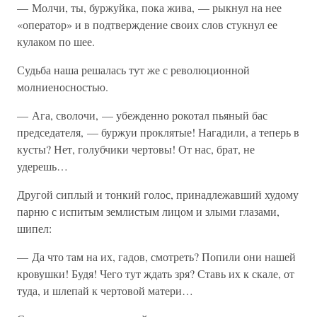
— Молчи, ты, буржуйка, пока жива, — рыкнул на нее
«оператор» и в подтверждение своих слов стукнул ее
кулаком по шее.
Судьба наша решалась тут же с революционной
молниеносностью.
— Ага, сволочи, — убежденно рокотал пьяный бас
председателя, — буржуи проклятые! Нагадили, а теперь в
кусты? Нет, голубчики чертовы! От нас, брат, не
удерешь…
Другой сиплый и тонкий голос, принадлежавший худому
парню с испитым землистым лицом и злыми глазами,
шипел:
— Да что там на их, гадов, смотреть? Попили они нашей
кровушки! Будя! Чего тут ждать зря? Ставь их к скале, от
туда, и шлепай к чертовой матери…