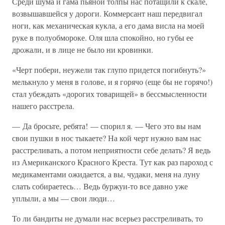
Среди шума и гама пьяной толпы нас потащили к скале,
возвышавшейся у дороги. Коммерсант наш передвигал
ноги, как механическая кукла, а его дама висла на моей
руке в полуобмороке. Оля шла спокойно, но губы ее
дрожали, и в лице не было ни кровинки.
«Черт побери, неужели так глупо придется погибнуть?»
мелькнуло у меня в голове, и я горячо (еще бы не горячо!)
стал убеждать «дорогих товарищей» в бессмысленности
нашего расстрела.
— Да бросьте, ребята! — спорил я. — Чего это вы нам
свои пушки в нос тыкаете? На кой черт нужно вам нас
расстреливать, а потом неприятности себе делать? Я ведь
из Американского Красного Креста. Тут как раз пароход с
медикаментами ожидается, а вы, чудаки, меня на луну
слать собираетесь… Ведь буржуи-то все давно уже
уплыли, а мы — свои люди…
То ли бандиты не думали нас всерьез расстреливать, то