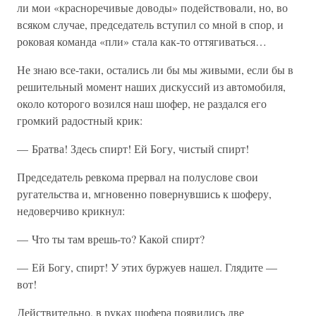
ли мои «красноречивые доводы» подействовали, но, во
всяком случае, председатель вступил со мной в спор, и
роковая команда «пли» стала как-то оттягиваться…
Не знаю все-таки, остались ли бы мы живыми, если бы в
решительный момент наших дискуссий из автомобиля,
около которого возился наш шофер, не раздался его
громкий радостный крик:
— Братва! Здесь спирт! Ей Богу, чистый спирт!
Председатель ревкома прервал на полуслове свои
ругательства и, мгновенно повернувшись к шоферу,
недоверчиво крикнул:
— Что ты там врешь-то? Какой спирт?
— Ей Богу, спирт! У этих буржуев нашел. Глядите —
вот!
Действительно, в руках шофера появились две