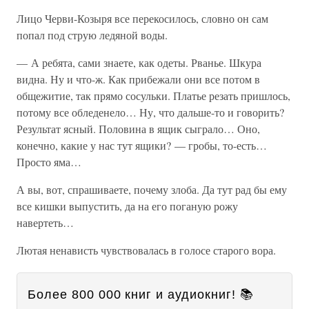
Лицо Черви-Козыря все перекосилось, словно он сам
попал под струю ледяной воды.
— А ребята, сами знаете, как одеты. Рванье. Шкура
видна. Ну и что-ж. Как прибежали они все потом в
общежитие, так прямо сосульки. Платье резать пришлось,
потому все обледенело… Ну, что дальше-то и говорить?
Результат ясный. Половина в ящик сыграло… Оно,
конечно, какие у нас тут ящики? — гробы, то-есть…
Просто яма…
А вы, вот, спрашиваете, почему злоба. Да тут рад бы ему
все кишки выпустить, да на его поганую рожу
навертеть…
Лютая ненависть чувствовалась в голосе старого вора.
Более 800 000 книг и аудиокниг! 📚