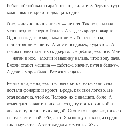
Ребята облюбовали сарай тот вот, видите. Заберутся туда
компашкой и кроют в двадцать одно.
Оно, конечно, по правилам — нельзя. Так вот, вызвал
меня поздно вечером Геллер. А я здесь вроде пожарника.
Одного солдата взял, выкатили мы бочку с сарая,
приготовили машину. А мне и невдомек, куда это… А
потом подкатили тихо к дверям, где ребята резались. Мне
— наган в нос. «Молчи и машину наладь, чтоб воду дала.
Ежели станет машина — саботаж; значит, пуля в башку».
А дело в мороз было. Все аж трещало…
Ребята в сарае нарезали еловых веток, натаскали сена,
достали фонарик и кроют. Вроде, как свое логово. Не
этая коммуна, чтоб ее. Человек их с двадцать было. А
комендант, значит, приказал солдату стать с кишкой в
дверь и ну поливать их водой. Стоит тот в дверях, никого
не пускает и знай себе, льет. Я машину правлю, а сердце
так и мучается. А этот жидюга хохочет… Ух…