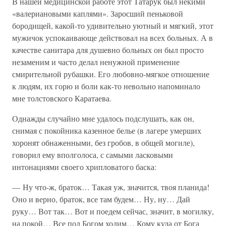
В нашей медицинской работе этот Татарук был некими
«валериановыми каплями». Заросший пеньковой
бородищей, какой-то удивительно уютный и мягкий, этот
мужичок успокаивающе действовал на всех больных. А в
качестве санитара для душевно больных он был просто
незаменим и часто делал ненужной применение
смирительной рубашки. Его любовно-мягкое отношение
к людям, их горю и боли как-то невольно напоминало
мне толстовского Каратаева.
Однажды случайно мне удалось подслушать, как он,
снимая с покойника казенное белье (в лагере умерших
хоронят обнаженными, без гробов, в общей могиле),
говорил ему вполголоса, с самыми ласковыми
интонациями своего хрипловатого баска:
— Ну что-ж, браток… Такая уж, значится, твоя планида!
Оно и верно, браток, все там будем… Ну, ну… Дай
руку… Вот так… Вот и поедем сейчас, значит, в могилку,
на покой… Все под Богом ходим… Кому куда от Бога