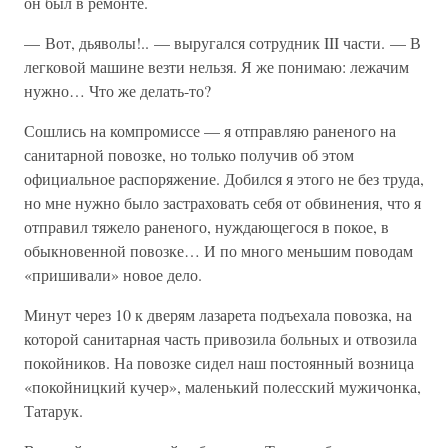
он был в ремонте.
— Вот, дьяволы!.. — выругался сотрудник III части. — В
легковой машине везти нельзя. Я же понимаю: лежачим
нужно… Что же делать-то?
Сошлись на компромиссе — я отправляю раненого на
санитарной повозке, но только получив об этом
официальное распоряжение. Добился я этого не без труда,
но мне нужно было застраховать себя от обвинения, что я
отправил тяжело раненого, нуждающегося в покое, в
обыкновенной повозке… И по много меньшим поводам
«пришивали» новое дело.
Минут через 10 к дверям лазарета подъехала повозка, на
которой санитарная часть привозила больных и отвозила
покойников. На повозке сидел наш постоянный возница
«покойницкий кучер», маленький полесский мужичонка,
Татарук.