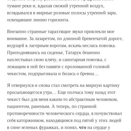
тумане реки и, вдыхая свежий утренний воздух,
вглядывался в мирные розовые полосы утренней зари,
освещавшие линию горизонта.
Внезапно странные тарахтящие звуки привлекли мое
внимание. За лазаретом, по длинной бревенчатой дороге,
ведущей к лагерным воротам, вскачь неслась повозка.
Приподнявшись на сиденье, Татарук бешенно
нахлестывал свою клячу, и санитарная повозка, с
лежащим в ней без памяти с проломанной головой
чекистом, подпрыгивала и билась о бревна…
Я отвернулся и снова стал смотреть на мирную картину
просыпающегося утра… Еще полчаса тому назад этот
чекист был для меня каким-то абстрактным человеком,
пациентом, раненым. А теперь, по странной
противоречивости человеческого сердца, я почувствовал
себя каторжником, находящимся под пятой у этих людей
что
в сине-зеленых фуражках, и понял,
на сердце у