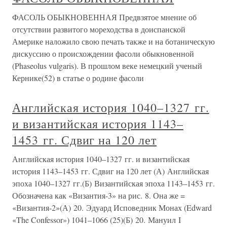
ФАСОЛЬ ОБЫКНОВЕННАЯ Предвзятое мнение об
отсутствии развитого мореходства в доиспанской
Америке наложило свою печать также и на ботаническую
дискуссию о происхождении фасоли обыкновенной
(Phaseolus vulgaris). В прошлом веке немецкий ученый
Кернике(52) в статье о родине фасоли
Английская история 1040–1327 гг.
и византийская история 1143–
1453 гг. Сдвиг на 120 лет
Английская история 1040–1327 гг. и византийская
история 1143–1453 гг. Сдвиг на 120 лет (А) Английская
эпоха 1040–1327 гг.(Б) Византийская эпоха 1143–1453 гг.
Обозначена как «Византия-3» на рис. 8. Она же =
«Византия-2»(А) 20. Эдуард Исповедник Монах (Edward
«The Confessor») 1041–1066 (25)(Б) 20. Мануил I