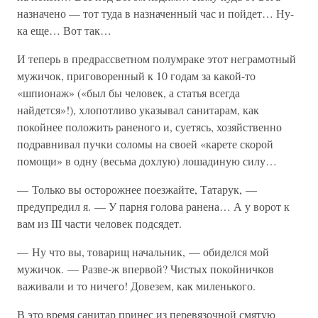
назначено — тот туда в назначенный час и пойдет… Ну-
ка еще… Вот так…
И теперь в предрассветном полумраке этот неграмотный
мужичок, приговоренный к 10 годам за какой-то
«шпионаж» («был бы человек, а статья всегда
найдется»!), хлопотливо указывал санитарам, как
покойнее положить раненого и, суетясь, хозяйственно
подравнивал пучки соломы на своей «карете скорой
помощи» в одну (весьма дохлую) лошадиную силу…
— Только вы осторожнее поезжайте, Татарук, —
предупредил я. — У парня голова ранена… А у ворот к
вам из III части человек подсядет.
— Ну что вы, товарищ начальник, — обиделся мой
мужичок. — Разве-ж впервой? Чистых покойничков
важивали и то ничего! Довезем, как миленького.
В это время санитар принес из перевязочной смятую