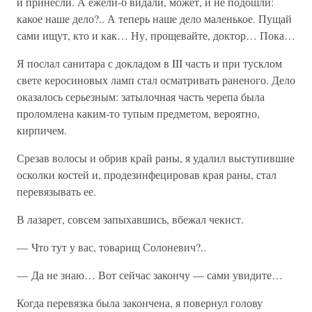
и принесли. А ежели-б видали, может, и не подошли:
какое наше дело?.. А теперь наше дело маленькое. Пущай
сами ищут, кто и как… Ну, прощевайте, доктор… Пока…
Я послал санитара с докладом в III часть и при тусклом
свете керосиновых ламп стал осматривать раненого. Дело
оказалось серьезным: затылочная часть черепа была
проломлена каким-то тупым предметом, вероятно,
кирпичем.
Срезав волосы и обрив край раны, я удалил выступившие
осколки костей и, продезинфецировав края раны, стал
перевязывать ее.
В лазарет, совсем запыхавшись, вбежал чекист.
— Что тут у вас, товарищ Солоневич?..
— Да не знаю… Вот сейчас закончу — сами увидите…
Когда перевязка была закончена, я повернул голову