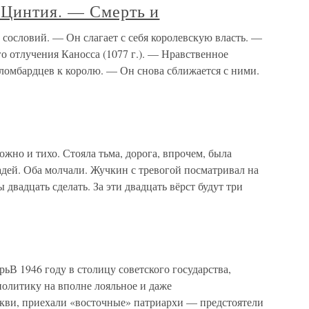
 Цинтия. — Смерть и
 сословий. — Он слагает с себя королевскую власть. —
го отлучения Каносса (1077 г.). — Нравственное
ломбардцев к королю. — Он снова сближается с ними.
о и тихо. Стояла тьма, дорога, впрочем, была
адей. Оба молчали. Жучкин с тревогой посматривал на
ы двадцать сделать. За эти двадцать вёрст будут три
ьВ 1946 году в столицу советского государства,
олитику на вполне лояльное и даже
кви, приехали «восточные» патриархи — предстоятели