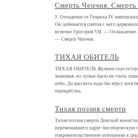
Смерть Ченчия. Смерть
5. Отпадение от Генриха IV имперских
Он добивается снятия с него церковно
величие Григория VII. — Охлаждение 
— Смерть Ченчия.
ТИХАЯ ОБИТЕЛЬ
ТИХАЯ ОБИТЕЛЬ Жучкин ехал осторожн
знакомая, но лучше было не гнать лош
небо. До рассвета надо бы вёрст хотя б
перекрёстка,
Тихая поэзия смерти
Тихая поэзия смерти Донской монастыр
переменившего вдруг богоборческую п
покровительственное отношение к цер