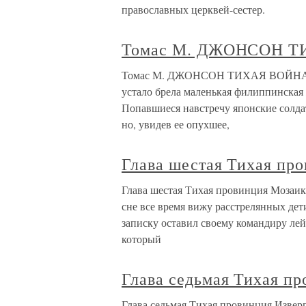
православных церквей-сестер.
Томас М. ДЖОНСОН 
Томас М. ДЖОНСОН ТИХАЯ ВОЙНА ДЖ
устало брела маленькая филиппинская
Попавшиеся навстречу японские солдат
но, увидев ее опухшее,
Глава шестая Тихая пр
Глава шестая Тихая провинция Мозаик
сне все время вижу расстрелянных д
записку оставил своему командиру ле
который
Глава седьмая Тихая пр
Глава седьмая Тихая провинция Извер