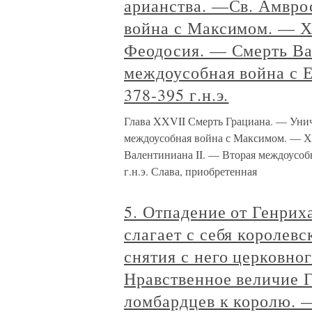
арианства. —Св. Амвро
война с Максимом. — Х
Феодосия. — Смерть Ва
междоусобная война с 
378-395 г.н.э.
Глава XXVII Смерть Грациана. — Уни
междоусобная война с Максимом. — Ха
Валентиниана II. — Вторая междоусоб
г.н.э. Слава, приобретенная
5. Отпадение от Генрих
слагает с себя королев
снятия с него церковног
Нравственное величие 
ломбардцев к королю. 