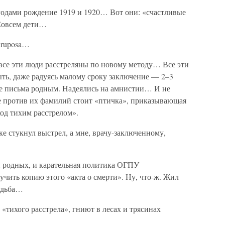
годами рождение 1919 и 1920… Вот они: «счастливые
Совсем дети…
cruposa…
 все эти люди расстреляны по новому методу… Все эти
ыть, даже радуясь малому сроку заключение — 2–3
е письма родным. Надеялись на амнистии… И не
ке против их фамилий стоит «птичка», приказывающая
од тихим расстрелом».
лке стукнул выстрел, а мне, врачу-заключенному,
й родных, и карательная политика ОГПУ
учить копию этого «акта о смерти». Ну, что-ж. Жил
Судьба…
«тихого расстрела», гниют в лесах и трясинах