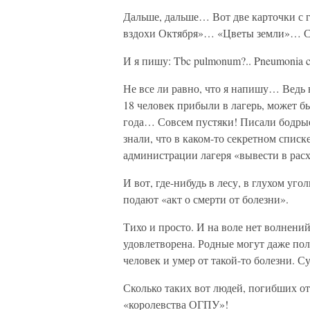
Дальше, дальше… Вот две карточки с 
вздохи Октября»… «Цветы земли»… 
И я пишу: Tbc pulmonum?.. Pneumonia 
Не все ли равно, что я напишу… Ведь
18 человек прибыли в лагерь, может б
года… Совсем пустяки! Писали бодры
знали, что в каком-то секретном спис
администрации лагеря «вывести в расх
И вот, где-нибудь в лесу, в глухом уго
подают «акт о смерти от болезни».
Тихо и просто. И на воле нет волнени
удовлетворена. Родные могут даже пол
человек и умер от такой-то болезни. 
Сколько таких вот людей, погибших от 
«королевства ОГПУ»!