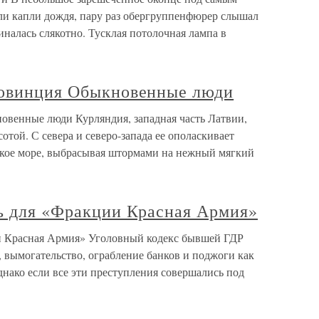
ли капли дождя, пару раз обергруппенфюрер слышал
иналась слякотно. Тусклая потолочная лампа в
ровинция Обыкновенные люди
овенные люди Курляндия, западная часть Латвии,
сотой. С севера и северо-запада ее ополаскивает
кое море, выбрасывая штормами на нежный мягкий
нь для «Фракции Красная Армия»
ии Красная Армия» Уголовный кодекс бывшей ГДР
 вымогательство, ограбление банков и поджоги как
нако если все эти преступления совершались под