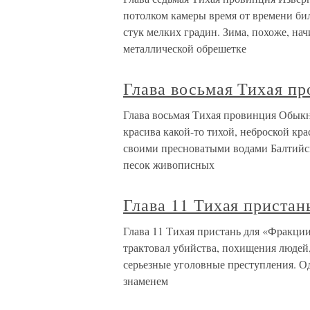
потолком камеры время от времени би
стук мелких градин. Зима, похоже, нач
металлической обрешетке
Глава восьмая Тихая п
Глава восьмая Тихая провинция Обыкн
красива какой-то тихой, неброской кра
своими пресноватыми водами Балтийс
песок живописных
Глава 11 Тихая приста
Глава 11 Тихая пристань для «Фракц
трактовал убийства, похищения людей,
серьезные уголовные преступления. Од
знаменем