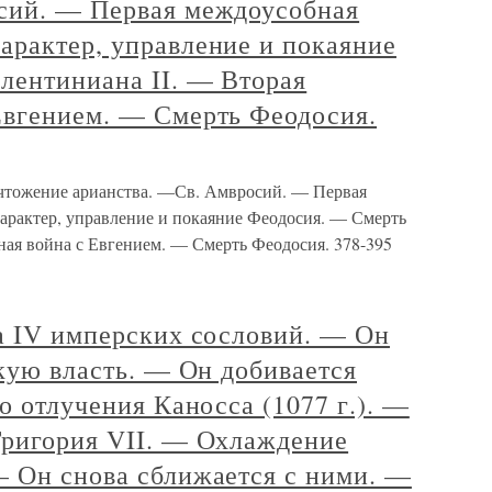
сий. — Первая междоусобная
арактер, управление и покаяние
лентиниана II. — Вторая
Евгением. — Смерть Феодосия.
чтожение арианства. —Св. Амвросий. — Первая
рактер, управление и покаяние Феодосия. — Смерть
ная война с Евгением. — Смерть Феодосия. 378-395
а IV имперских сословий. — Он
скую власть. — Он добивается
о отлучения Каносса (1077 г.). —
Григория VII. — Охлаждение
— Он снова сближается с ними. —