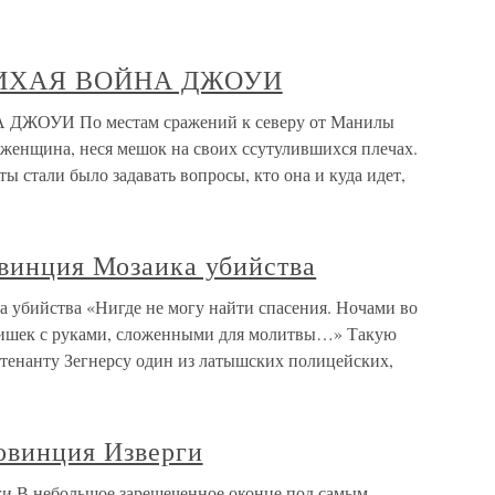
ТИХАЯ ВОЙНА ДЖОУИ
ОУИ По местам сражений к северу от Манилы
 женщина, неся мешок на своих ссутулившихся плечах.
ы стали было задавать вопросы, кто она и куда идет,
овинция Мозаика убийства
а убийства «Нигде не могу найти спасения. Ночами во
етишек с руками, сложенными для молитвы…» Такую
йтенанту Зегнерсу один из латышских полицейских,
овинция Изверги
ги В небольшое зарешеченное оконце под самым