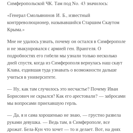
Симферопольской ЧК. Там под No. 43 значилось:
«Генерал Смольянинов И. Б., известный
контрреволюционер, называвшийся Старшим Скаутом
Крыма.»
Мне не удалось узнать, почему он остался в Симферополе
и не эвакуировался с армией ген. Врангеля. О
подробностях его гибели мы узнали только несколько
дней спустя, когда из Симферополя вернулась наш скаут
Клава, ездившая туда узнавать о возможности дальше
учиться в университете.
— Ну, как там случилось это несчастье? Почему Иван
Борисович не скрылся? Как его арестовали? — забросами
мы вопросами приехавшую герль.
— Да, я и сама хорошенько не знаю, — грустно развела
руками девушка. — Ведь там, в Симферополе, все
дрожат. Бела-Кун что хочет — то и делает. Вот, на днях