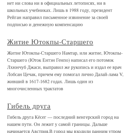
нет ни слова ни в официальных летописях, ни в
школьных учебниках. Лишь в 1988 году, президент
Рейган направил письменное извинение за своей
подписью и денежную компенсацию
Житие Ютокпы-Старшего
Житие Ютокпы-Старшего Намтар, или житие, Ютокпы-
Старшего (Юток Ентэн Генпо) написал его потомок
Лхюнчуб Джаси, выправил же рукопись и издал ее врач
Лобсан Цечак, причем ему помогал лично Далай-лама V,
живший в 1617-1682 годах. Лишь один из
многочисленных трактатов
Гибель друга
Гибель друга Кёсег — последний венгерский город на
нашем пути. Он лежит у самой границы. Дальше
начинается Австрия.В город мы входили ранним утром