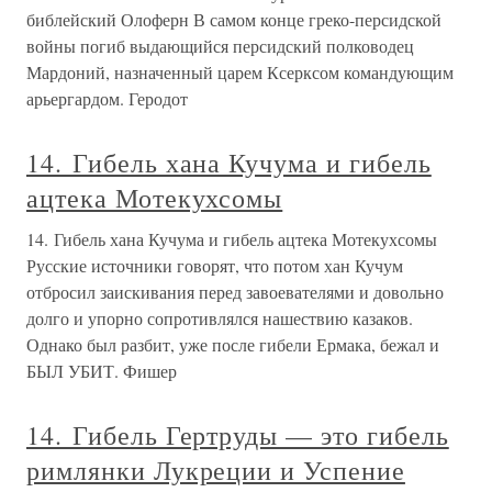
библейский Олоферн В самом конце греко-персидской
войны погиб выдающийся персидский полководец
Мардоний, назначенный царем Ксерксом командующим
арьергардом. Геродот
14. Гибель хана Кучума и гибель
ацтека Мотекухсомы
14. Гибель хана Кучума и гибель ацтека Мотекухсомы
Русские источники говорят, что потом хан Кучум
отбросил заискивания перед завоевателями и довольно
долго и упорно сопротивлялся нашествию казаков.
Однако был разбит, уже после гибели Ермака, бежал и
БЫЛ УБИТ. Фишер
14. Гибель Гертруды — это гибель
римлянки Лукреции и Успение