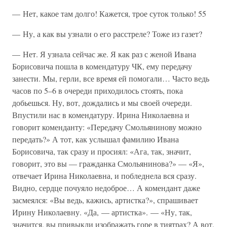
— Нет, какое там долго! Кажется, трое суток только! 55
— Ну, а как вы узнали о его расстреле? Тоже из газет?
— Нет. Я узнала сейчас же. Я как раз с женой Ивана
Борисовича пошла в комендатуру ЧК, ему передачу
занести. Мы, герли, все время ей помогали… Часто ведь
часов по 5–6 в очереди приходилось стоять, пока
добьешься. Ну, вот, дождались и мы своей очереди.
Впустили нас в комендатуру. Ирина Николаевна и
говорит коменданту: «Передачу Смольянинову можно
передать?» А тот, как услышал фамилию Ивана
Борисовича, так сразу и просиял: «Ага, так, значит,
говорит, это вы — гражданка Смольянинова?» — «Я»,
отвечает Ирина Николаевна, и побледнела вся сразу.
Видно, сердце почуяло недоброе… А комендант даже
засмеялся: «Вы ведь, кажись, артистка?», спрашивает
Ирину Николаевну. «Да, — артистка». — «Ну, так,
значится, вы привыкли изображать горе в тиятрах? А вот,