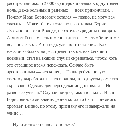
расстреляли около 2.000 офицеров и белых в одну только
ночь. Даже больных и раненых — всех прикончили…
Почему Иван Борисович остался — право, не могу вам
сказать… Может быть, тоже, вот, как и вам, Борис
Лукьянович, или Володе, не хотелось родины покидать.
А может быть, мысль о жене и детях… На чужбине тоже
ведь не легко… А он ведь уже почти старик… Как
начались облавы да расстрелы, так он, как бывший
военный, стал на всякий случай скрываться, чтобы хоть
это страшное время переждать. Сейчас быть
арестованным — это конец… Наши ребята целую
систему выработали — то в одном, то в другом доме его
скрывали. Одежду для переодевание доставали… Но
разве все учтешь? Случай, видно, такой выпал… Иван
Борисович, сами знаете, ранен когда-то был — немного
хромает. Видно, по этому признаку его и задержали на
улице…
— Ну, а долго он сидел в тюрьме?