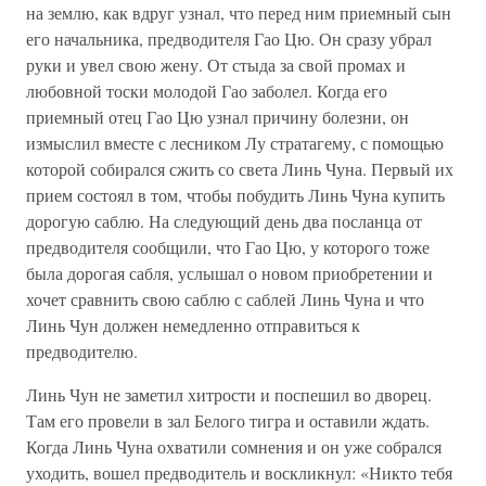
на землю, как вдруг узнал, что перед ним приемный сын
его начальника, предводителя Гао Цю. Он сразу убрал
руки и увел свою жену. От стыда за свой промах и
любовной тоски молодой Гао заболел. Когда его
приемный отец Гао Цю узнал причину болезни, он
измыслил вместе с лесником Лу стратагему, с помощью
которой собирался сжить со света Линь Чуна. Первый их
прием состоял в том, чтобы побудить Линь Чуна купить
дорогую саблю. На следующий день два посланца от
предводителя сообщили, что Гао Цю, у которого тоже
была дорогая сабля, услышал о новом приобретении и
хочет сравнить свою саблю с саблей Линь Чуна и что
Линь Чун должен немедленно отправиться к
предводителю.
Линь Чун не заметил хитрости и поспешил во дворец.
Там его провели в зал Белого тигра и оставили ждать.
Когда Линь Чуна охватили сомнения и он уже собрался
уходить, вошел предводитель и воскликнул: «Никто тебя