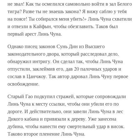
не звал! Как ты осмелился самовольно войти в зал Белого
тигра? Разве ты не знаешь закона? Я вижу саблю у тебя
на поясе! Ты собирался меня убить!» Линь Чуна схватили
и отвезли в Кайфын, чтобы обезглавить. Таков был
первый арест Линь Чуна.
Однако писец законов Сунь Дин из Высшего
законодательного двора, который расследовал дело,
обнаружил интригу. Он сделал так, чтобы Линь Чуна
отпустили, заклеймив его, дав 20 палочных ударов и
сослав в Цанчжоу. Так автор даровал Линь Чуну первое
освобождение.
Старый Гао подкупил стражей, которые сопровождали
Линь Чуна к месту ссылки, чтобы они убили его по
дороге. И действительно, они завели Линь Чуна в лес
Дикого кабана и привязали к дереву. Уже занесена
дубина, чтобы нанести ему смертельный удар в висок.
Таково второе пленение Линь Чуна.