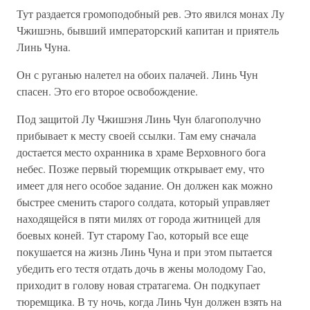
Тут раздается громоподобный рев. Это явился монах Лу
Чжишэнь, бывший императорский капитан и приятель
Линь Чуна.
Он с руганью налетел на обоих палачей. Линь Чун
спасен. Это его второе освобождение.
Под защитой Лу Чжишэня Линь Чун благополучно
прибывает к месту своей ссылки. Там ему сначала
достается место охранника в храме Верховного бога
небес. Позже первый тюремщик открывает ему, что
имеет для него особое задание. Он должен как можно
быстрее сменить старого солдата, который управляет
находящейся в пяти милях от города житницей для
боевых коней. Тут старому Гао, который все еще
покушается на жизнь Линь Чуна и при этом пытается
убедить его тестя отдать дочь в жены молодому Гао,
приходит в голову новая стратагема. Он подкупает
тюремщика. В ту ночь, когда Линь Чун должен взять на