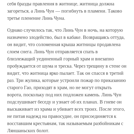
себя бразды правления в житнице, житница должна
загореться, а Линь Чун — погибнуть в пламени. Таково
третье пленение Линь Чуна.
Однако случилось так, что Линь Чун в ночь, на которую
назначено злодейство, был в кабаке. Возвращаясь оттуда,
он видит, что соломенная крыша житницы продавлена
слоем снега. Линь Чун отправляется спать в
близлежащий уединенный горный храм и внезапно
пробуждается от шума и треска. Через трещину в стене он
видит, что житница ярко пылает. Так он спасся в третий
раз. Три жулика, которые устроили пожар по приказанию
старого Гао, приходят в храм, но не могут открыть
ворота, поскольку под них подложен камень. Линь Чун
подслушивает беседу и узнает об их планах. В гневе он
выскакивает из храма и убивает всех троих. После этого,
не питая надежд на правосудие, он присоединяется к
восставшим крестьянам, так называемым разбойникам с
Ляншаньских болот.