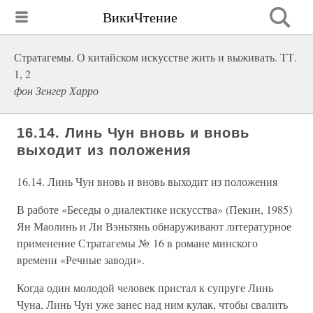
ВикиЧтение
Стратагемы. О китайском искусстве жить и выживать. ТТ.
1, 2
фон Зенгер Харро
16.14. Линь Чун вновь и вновь
выходит из положения
16.14. Линь Чун вновь и вновь выходит из положения
В работе «Беседы о диалектике искусства» (Пекин, 1985)
Ян Маолинь и Ли Вэньтянь обнаруживают литературное
применение Стратагемы № 16 в романе минского
времени «Речные заводи».
Когда один молодой человек пристал к супруге Линь
Чуна, Линь Чун уже занес над ним кулак, чтобы свалить