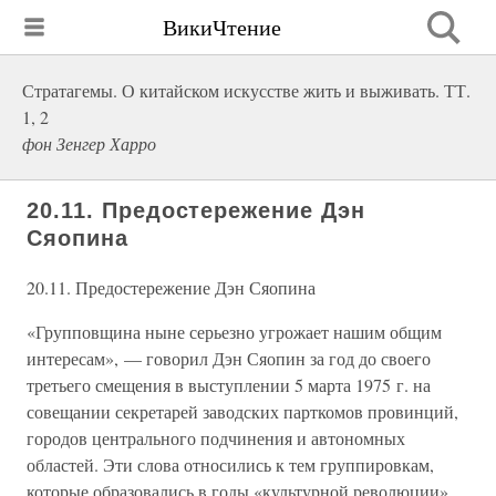
ВикиЧтение
Стратагемы. О китайском искусстве жить и выживать. ТТ.
1, 2
фон Зенгер Харро
20.11. Предостережение Дэн
Сяопина
20.11. Предостережение Дэн Сяопина
«Групповщина ныне серьезно угрожает нашим общим
интересам», — говорил Дэн Сяопин за год до своего
третьего смещения в выступлении 5 марта 1975 г. на
совещании секретарей заводских парткомов провинций,
городов центрального подчинения и автономных
областей. Эти слова относились к тем группировкам,
которые образовались в годы «культурной революции»