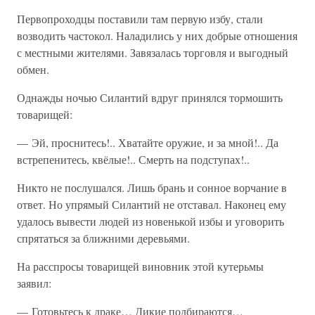
Первопроходцы поставили там первую избу, стали
возводить частокол. Наладились у них добрые отношения
с местными жителями. Завязалась торговля и выгодный
обмен.
Однажды ночью Силантий вдруг принялся тормошить
товарищей:
— Эй, проснитесь!.. Хватайте оружие, и за мной!.. Да
встрепенитесь, квёлые!.. Смерть на подступах!..
Никто не послушался. Лишь брань и сонное ворчание в
ответ. Но упрямый Силантий не отставал. Наконец ему
удалось вывести людей из новенькой избы и уговорить
спрятаться за ближними деревьями.
На расспросы товарищей виновник этой кутерьмы
заявил:
— Готовьтесь к драке… Дикие подбираются…