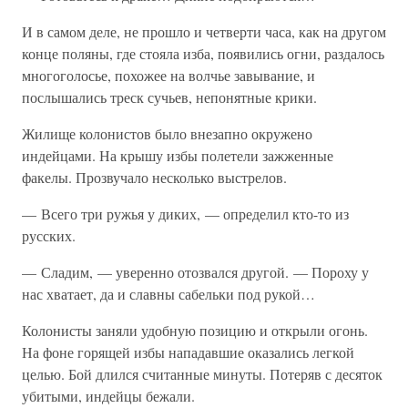
И в самом деле, не прошло и четверти часа, как на другом
конце поляны, где стояла изба, появились огни, раздалось
многоголосье, похожее на волчье завывание, и
послышались треск сучьев, непонятные крики.
Жилище колонистов было внезапно окружено
индейцами. На крышу избы полетели зажженные
факелы. Прозвучало несколько выстрелов.
— Всего три ружья у диких, — определил кто-то из
русских.
— Сладим, — уверенно отозвался другой. — Пороху у
нас хватает, да и славны сабельки под рукой…
Колонисты заняли удобную позицию и открыли огонь.
На фоне горящей избы нападавшие оказались легкой
целью. Бой длился считанные минуты. Потеряв с десяток
убитыми, индейцы бежали.