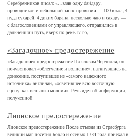
Серебренников писал: «…взяв одну байдару,
проводников и небольшой запас провизии — 100 юкол, 4
пуда сухарей, 4 диких барана, несколько чаю и сахару —
с благословениями от управляющего, отправились в
дальнейший путь, вверх по реке.17-го,
«Загадочное» предостережение
«Загадочное» предостережение По словам Черчилля, он
почувствовал «облегчение и волнение», наткнувшись на
донесение, поступившее из «самого надежного
источника» англичан, «осветившее всю восточную
сцену, как вспышка молнии». Речь идет об информации,
полученной
Лионское предостережение
Лионское предостережение После отъезда из Страсбурга
великий маг посетил Бордо и осенью 1784 года приехал в