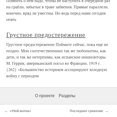
Помнить о нем надо, чтобы не наступить в очередной раз
на грабли, забытые в траве забвения. Прямые параллели,
конечно, вряд ли уместны. Но ведь перед нами сегодня
опять
Грустное предостережение
Грустное предостережение Поймите сейчас, пока еще не
поздно. Мои соотечественники так же любопытны, как
дети, и так же нетерпимы, как испанские инквизиторы.
М. Геррик, американский посол во Франции, 1919 г.
{262} «Большинство историков ассоциируют холодную
войну с периодом
О проекте
Разделы
←
→
«Убой-волна»
Последнее сражение