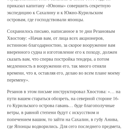
приказал капитану «Юноны» совершить секретную
экспедицию к Сахалину и к Южно-Курильским
островам, где господствовали японцы.
Сохранилось письмо, написанное в те дни Резановым
Хвостову: «Начав вам, от лица всех акционеров,
истинною благодарностию, за скорое вооружение вам
вверенного судна и изготовление его к походу, должен
сказать вам, что сперва постройка тендера, а потом
медленность в вооружении его, так много отняли
времени, что я, оставляя его, делаю во всем плане моему
перемену».
Резанов в этом письме инструктировал Хвостова: «… на
пути вашем стараться обозреть, на северной стороне 16-
го Курильского острова гавань… буде благополучные
ветры, в равной степени будут с искусством и
попечением вашим, то зайти на Сахалин, в губу Анива,
где Японцы водворились. Для сего последнего предмета,