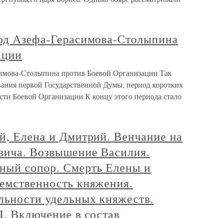
ход Азефа-Герасимова-Столыпина
ации
симова-Столыпина против Боевой Организации Так
ания первой Государственной Думы, период коротких
сти Боевой Организации.К концу этого периода стало
й, Елена и Дмитрий. Венчание на
вича. Возвышение Василия.
ный сопор. Смерть Елены и
еемственность княжения.
льности удельных княжеств.
I. Включение в состав