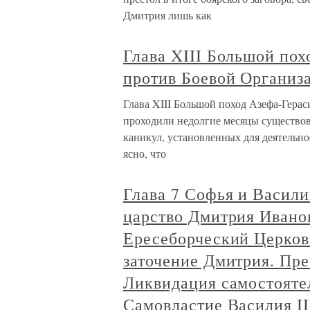
Дмитрия лишь как
Глава XIII Большой по
против Боевой Организ
Глава XIII Большой поход Азефа-Гера
проходили недолгие месяцы существов
каникул, установленных для деятельно
ясно, что
Глава 7 Софья и Васили
царство Дмитрия Ивано
Ересеборческий Церков
заточение Дмитрия. Пр
Ликвидация самостояте
Самовластие Василия II