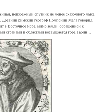
Аниан, неизбежный спутник не менее сказочного мыса
й. Древний римский географ Помпоний Мела говорил,
ит в Восточное море, мимо земли, обращенной к
мыми странами и областями возвышается гора Табин…