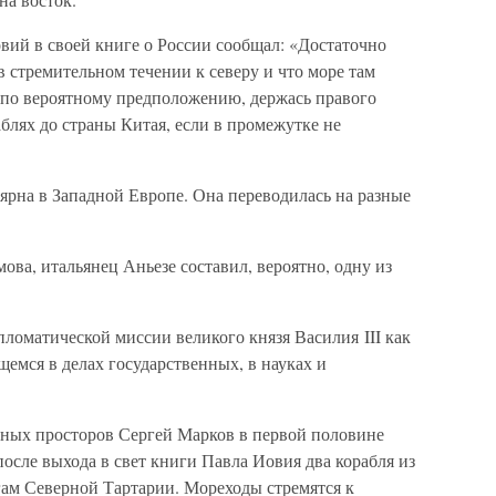
вий в своей книге о России сообщал: «Достаточно
 стремительном течении к северу и что море там
о по вероятному предположению, держась правого
аблях до страны Китая, если в промежутке не
ярна в Западной Европе. Она переводилась на разные
ова, итальянец Аньезе составил, вероятно, одну из
пломатической миссии великого князя Василия III как
емся в делах государственных, в науках и
рных просторов Сергей Марков в первой половине
после выхода в свет книги Павла Иовия два корабля из
гам Северной Тартарии. Мореходы стремятся к