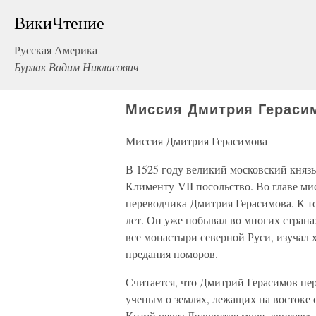
ВикиЧтение
Русская Америка
Бурлак Вадим Никласович
Миссия Дмитрия Гераси
Миссия Дмитрия Герасимова
В 1525 году великий московский княз
Клименту VII посольство. Во главе ми
переводчика Дмитрия Герасимова. К то
лет. Он уже побывал во многих страна
все монастыри северной Руси, изучал 
предания поморов.
Считается, что Дмитрий Герасимов пе
ученым о землях, лежащих на востоке 
Китай через Ледовитое море, двигаясь 