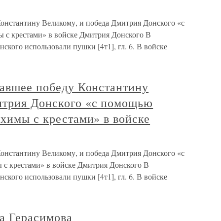
Константину Великому, и победа Дмитрия Донского «с
 с крестами» в войске Дмитрия Донского В
ского использовали пушки [4т1], гл. 6. В войске
давшее победу Константину
итрия Донского «с помощью
схимы с крестами» в войске
Константину Великому, и победа Дмитрия Донского «с
 с крестами» в войске Дмитрия Донского В
ского использовали пушки [4т1], гл. 6. В войске
а Герасимова