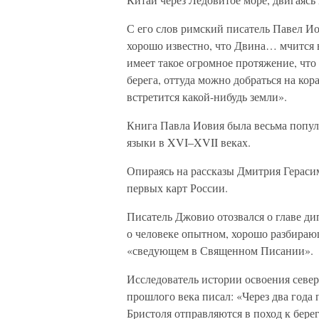
С его слов римский писатель Павел Ио
хорошо известно, что Двина… мчится в
имеет такое огромное протяжение, чт
берега, оттуда можно добраться на кор
встретится какой-нибудь земли».
Книга Павла Иовия была весьма попул
языки в XVI–XVII веках.
Опираясь на рассказы Дмитрия Герасим
первых карт России.
Писатель Джовио отозвался о главе ди
о человеке опытном, хорошо разбирающ
«сведующем в Священном Писании».
Исследователь истории освоения севе
прошлого века писал: «Через два года 
Бристоля отправляются в поход к бере