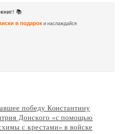
книг! 📚
писки в подарок
и наслаждайся
давшее победу Константину
итрия Донского «с помощью
схимы с крестами» в войске