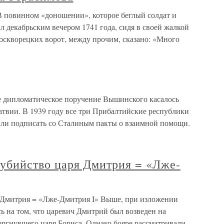
 повинном «доношении», которое беглый солдат и
 декабрьским вечером 1741 года, сидя в своей жалкой
оскворецких ворот, между прочим, сказано: «Много
ипломатическое поручение Вышинского касалось
твии. В 1939 году все три Прибалтийские республики
ли подписать со Сталиным пакты о взаимной помощи.
и убийство царя Дмитрия = «Лже-
ря Дмитрия = «Лже-Дмитрия I» Выше, при изложении
ь на том, что царевич Дмитрий был возведен на
вергнувшего царя Бориса. Однако бояре рассматривали