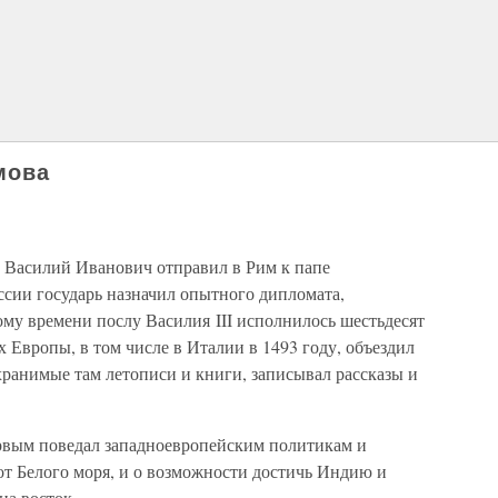
мова
ь Василий Иванович отправил в Рим к папе
ссии государь назначил опытного дипломата,
му времени послу Василия III исполнилось шестьдесят
х Европы, в том числе в Италии в 1493 году, объездил
хранимые там летописи и книги, записывал рассказы и
рвым поведал западноевропейским политикам и
от Белого моря, и о возможности достичь Индию и
на восток.