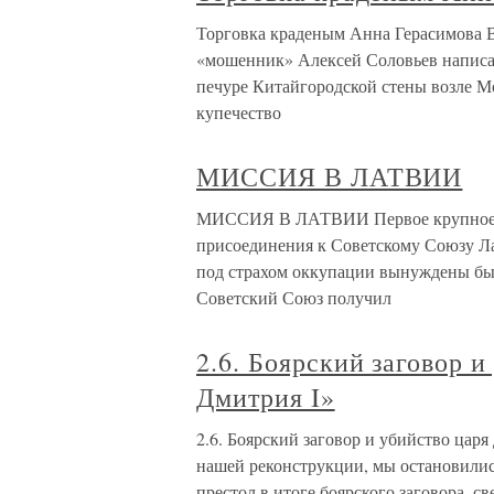
Торговка краденым Анна Герасимова В
«мошенник» Алексей Соловьев написал
печуре Китайгородской стены возле М
купечество
МИССИЯ В ЛАТВИИ
МИССИЯ В ЛАТВИИ Первое крупное д
присоединения к Советскому Союзу Ла
под страхом оккупации вынуждены бы
Советский Союз получил
2.6. Боярский заговор 
Дмитрия I»
2.6. Боярский заговор и убийство ца
нашей реконструкции, мы остановилис
престол в итоге боярского заговора, с