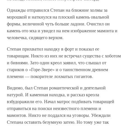
Однажды отправился Степан на ближние холмы за
морошкой и наткнулся на плоский камень овальной
формы, величиной чуть больше ладони. Очистил он
камень ото мха и увидел на нем изображение мамонта и
человечка, сидящего верхом.
Степан прихватил находку в форт и показал ее
товарищам. Никто из них не встречал существа с хоботом
и бивнями. Зато один креол заявил, что слышал от
стариков о «Горе-Звере» и о таинственном древнем
племени — покорителе лохматых гигантов.
Видимо, был Степан романтической и деятельной
натурой. И каменная находка, и рассказ креола
взбудоражили его. Начал матрос подбивать товарищей
отправиться на поиски неизвестного племени и
мамонтов. Никто не поддался на уговоры. Убеждали
Степана оставить безумную затею. Но тому уже так