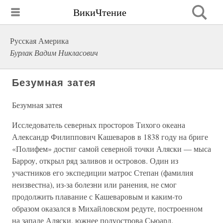
ВикиЧтение
Русская Америка
Бурлак Вадим Никласович
Безумная затея
Безумная затея
Исследователь северных просторов Тихого океана
Александр Филиппович Кашеваров в 1838 году на бриге
«Полифем» достиг самой северной точки Аляски — мыса
Барроу, открыл ряд заливов и островов. Один из
участников его экспедиции матрос Степан (фамилия
неизвестна), из-за болезни или ранения, не смог
продолжить плавание с Кашеваровым и каким-то
образом оказался в Михайловском редуте, построенном
на западе Аляски, южнее полуострова Сьюард.