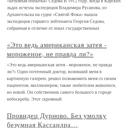
«Безумная попытка» Седова В 1912 году, когда в Карских
льдах исчезла экспедиция Владимира Русанова, из
Архангельска на судне «Святой Фока» вышла
экспедиция старшего лейтенанта Георгия Седова,
собранная в отличие от иных государственных
«Это ведь американская затея -
мороженое, не правда ли?»
«Это ведь американская затея - мороженое, не правда
ли?» Один почтенный доктор, возивший меня в
картинную галерею, решил познакомить меня со своим
пациентом, миллионером, также любителем живописи,
но новой. Он собственник самого большого в городе
небоскреба. Этот скромный
Провидец Дурново. Без умолку
безумная Кассандра…