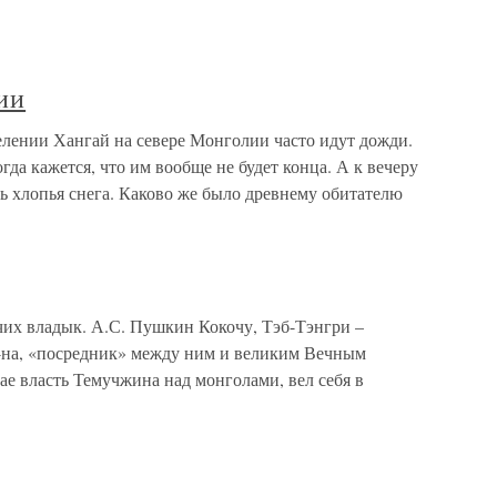
ии
лении Хангай на севере Монголии часто идут дожди.
огда кажется, что им вообще не будет конца. А к вечеру
ть хлопья снега. Каково же было древнему обитателю
их владык. А.С. Пушкин Кокочу, Тэб-Тэнгри –
на, «посредник» между ним и великим Вечным
е власть Темучжина над монголами, вел себя в