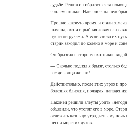
судьбе. Решил он обратиться за помощ
соплеменников. Наверное, на недобрые 
Прошло какое-то время, и стали замеча
шамана, охота и рыбная ловля оказыва
пустыми руками. А если снова их путь
старик заходил по колено в море и со
Он брызгал в сторону охотников водой
— Сколько поднял я брызг, столько бед
вас до конца жизни!..
Действительно, после этих угроз и пр
болезнях близких, пожарах, нападени
Наконец решили алеуты убить «негодн
объявили, что утопят его в море. Ста
отложить казнь до утра, дать ему ночь
песни морских духов.