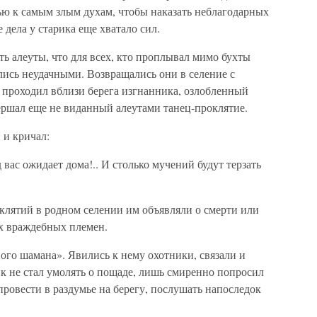
ью к самым злым духам, чтобы наказать неблагодарных
дела у старика еще хватало сил.
ть алеуты, что для всех, кто проплывал мимо бухты
лись неудачными. Возвращались они в селение с
 проходил вблизи берега изгнанника, озлобленный
вершал еще не виданный алеутами танец-проклятие.
 и кричал:
 вас ожидает дома!.. И столько мучений будут терзать
оклятий в родном селении им объявляли о смерти или
ях враждебных племен.
ого шамана». Явились к нему охотники, связали и
рик не стал умолять о пощаде, лишь смиренно попросил
 провести в раздумье на берегу, послушать напоследок