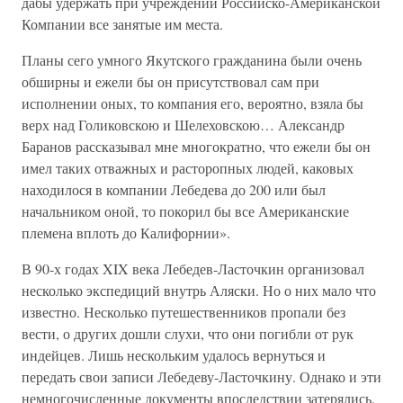
дабы удержать при учреждении Российско-Американской
Компании все занятые им места.
Планы сего умного Якутского гражданина были очень
обширны и ежели бы он присутствовал сам при
исполнении оных, то компания его, вероятно, взяла бы
верх над Голиковскою и Шелеховскою… Александр
Баранов рассказывал мне многократно, что ежели бы он
имел таких отважных и расторопных людей, каковых
находилося в компании Лебедева до 200 или был
начальником оной, то покорил бы все Американские
племена вплоть до Калифорнии».
В 90-х годах XIX века Лебедев-Ласточкин организовал
несколько экспедиций внутрь Аляски. Но о них мало что
известно. Несколько путешественников пропали без
вести, о других дошли слухи, что они погибли от рук
индейцев. Лишь нескольким удалось вернуться и
передать свои записи Лебедеву-Ласточкину. Однако и эти
немногочисленные документы впоследствии затерялись.