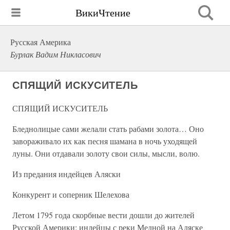
ВикиЧтение
Русская Америка
Бурлак Вадим Никласович
СПЯЩИЙ ИСКУСИТЕЛЬ
СПЯЩИЙ ИСКУСИТЕЛЬ
Бледнолицые сами желали стать рабами золота… Оно
завораживало их как песня шамана в ночь уходящей
луны. Они отдавали золоту свои силы, мысли, волю.
Из предания индейцев Аляски
Конкурент и соперник Шелехова
Летом 1795 года скорбные вести дошли до жителей
Русской Америки: индейцы с реки Медной на Аляске