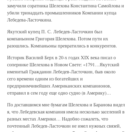
замучили соратника Шелехова Константина Самойлова и
убили тринадцать промышленников Компании купца
Лебедева-Ласточкина.
Якутский купец П. С. Лебедев-Ласточкин был
компаньоном Григория Шелехова. Потом пути их
разошлись. Компаньоны превратились в конкурентов.
Историк Василий Берх в 20-х годах XIX века писал о
сопернике Шелехова в Новом Свете: «1791…Якутский
именитый Гражданин Лебедев-Ласточкин, быв около
сего времени одним из богатейших и
предприимчивейших Американских компанионов,
отправил в сем году еще одно судно (в Америку)…
По доставшимся мне бумагам Шелехова и Баранова видел
я, что Лебедевская компания имела несколько заселений в
разных местах Америки… Надобно сожалеть, что
почтенный Лебедев-Ласточкин не имел нужных связей,