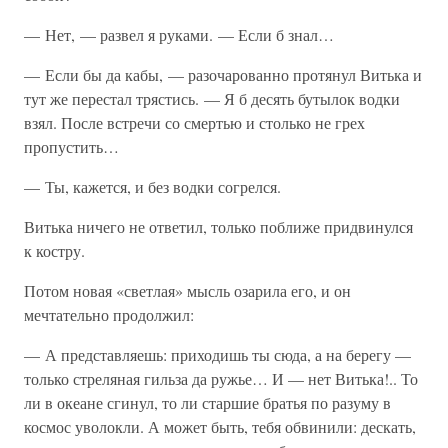
— Нет, — развел я руками. — Если б знал…
— Если бы да кабы, — разочарованно протянул Витька и
тут же перестал трястись. — Я б десять бутылок водки
взял. После встречи со смертью и столько не грех
пропустить…
— Ты, кажется, и без водки согрелся.
Витька ничего не ответил, только поближе придвинулся
к костру.
Потом новая «светлая» мысль озарила его, и он
мечтательно продолжил:
— А представляешь: приходишь ты сюда, а на берегу —
только стреляная гильза да ружье… И — нет Витька!.. То
ли в океане сгинул, то ли старшие братья по разуму в
космос уволокли. А может быть, тебя обвинили: дескать,