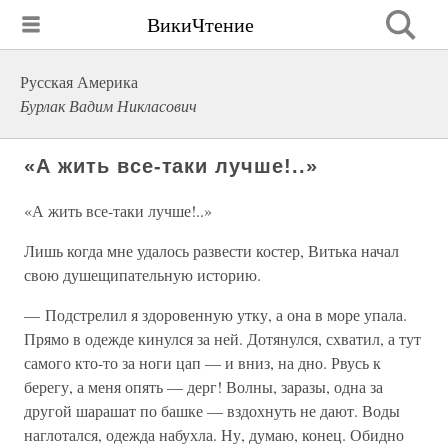
ВикиЧтение
Русская Америка
Бурлак Вадим Никласович
«А жить все-таки лучше!..»
«А жить все-таки лучше!..»
Лишь когда мне удалось развести костер, Витька начал
свою душещипательную историю.
— Подстрелил я здоровенную утку, а она в море упала.
Прямо в одежде кинулся за ней. Дотянулся, схватил, а тут
самого кто-то за ноги цап — и вниз, на дно. Рвусь к
берегу, а меня опять — дерг! Волны, заразы, одна за
другой шарашат по башке — вздохнуть не дают. Воды
наглотался, одежда набухла. Ну, думаю, конец. Обидно