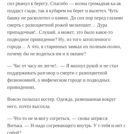
сил рванул к берегу. Спасибо — волна громадная ка-ак
поддаст сзади, так я кубарем на берег и вылетел. Чуть
башку не расколотил о камни. До сих пор перед глазами
смерть с разноцветной рожей мельтешит… Дура
припадочная!.. Слушай, а может, это было какое-то
подводное привидение? Ну, из того затопленного
города… А что, в старинных замках их полным-полно,
почему бы не водиться им и в океане?
— Час от часу не легче!.. — Я махнул рукой и не стал
поддерживать разговор о смерти с разноцветной
физиономией, о мифическом городе и подводных
привидениях.
Вовсю полыхал костер. Одежда, развешанная вокруг
него, почти высохла.
— Что-то не м-могу согреться, — снова затрясся
Витька. — Н-надо согревающего внутрь. У т-тебя н-нет с
собой?