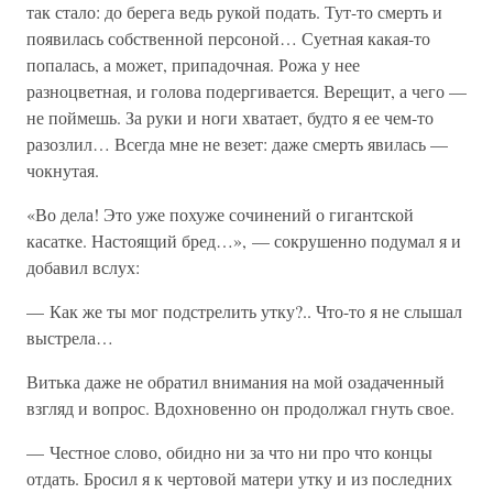
так стало: до берега ведь рукой подать. Тут-то смерть и
появилась собственной персоной… Суетная какая-то
попалась, а может, припадочная. Рожа у нее
разноцветная, и голова подергивается. Верещит, а чего —
не поймешь. За руки и ноги хватает, будто я ее чем-то
разозлил… Всегда мне не везет: даже смерть явилась —
чокнутая.
«Во дела! Это уже похуже сочинений о гигантской
касатке. Настоящий бред…», — сокрушенно подумал я и
добавил вслух:
— Как же ты мог подстрелить утку?.. Что-то я не слышал
выстрела…
Витька даже не обратил внимания на мой озадаченный
взгляд и вопрос. Вдохновенно он продолжал гнуть свое.
— Честное слово, обидно ни за что ни про что концы
отдать. Бросил я к чертовой матери утку и из последних