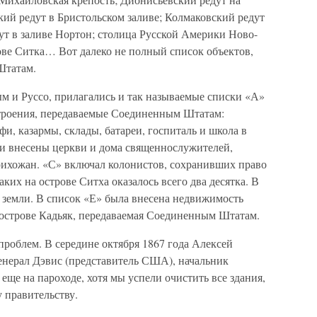
ий редут в Бристольском заливе; Колмаковский редут
ут в заливе Нортон; столица Русской Америки Ново-
ове Ситка… Вот далеко не полный список объектов,
Штатам.
 и Руссо, прилагались и так называемые списки «А»
строения, передаваемые Соединенным Штатам:
и, казармы, склады, батареи, госпиталь и школа в
и внесены церкви и дома священнослужителей,
рихожан. «С» включал колонистов, сохранивших право
аких на острове Ситха оказалось всего два десятка. В
 земли. В список «Е» была внесена недвижимость
острове Кадьяк, передаваемая Соединенным Штатам.
роблем. В середине октября 1867 года Алексей
нерал Дэвис (представитель США), начальник
 еще на пароходе, хотя мы успели очистить все здания,
 правительству.