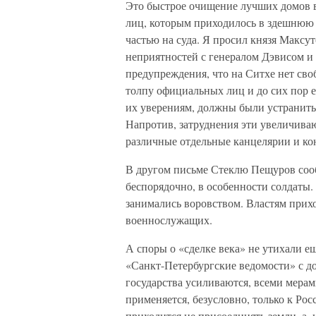
Это быстрое очищение лучших домов в
лиц, которым приходилось в здешнюю
частью на суда. Я просил князя Максут
неприятностей с генералом Дэвисом и
предупреждения, что на Ситхе нет св
толпу официальных лиц и до сих пор 
их уверениям, должны были устранить
Напротив, затруднения эти увеличиваю
различные отдельные канцелярии и ко
В другом письме Стеклю Пещуров соо
беспорядочно, в особенности солдаты.
занимались воровством. Властям прихо
военнослужащих.
А споры о «сделке века» не утихали ещ
«Санкт-Петербургские ведомости» с до
государства усиливаются, всеми мерам
применяется, безусловно, только к Рос
приходится не присоединять земли, а, 