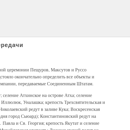
ередачи
ной церемонии Пещуров, Максутов и Руссо
стояло окончательно определить все объекты и
омпании, передаваемые Соединенным Штатам.
; селение Атхинское на острове Атха; селение
, Иллюлюк, Уналашка; крепость Трехсвятительская и
 Николаевский редут в заливе Кука; Воскресенская
одня город Сьюард); Константиновский редут на
. Павла и Св. Георгия; крепость Якутат и селение
 Михайловская крепость; Дионисьевский редут на