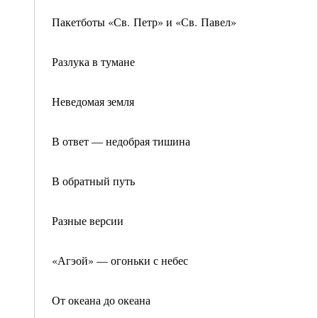
Пакетботы «Св. Петр» и «Св. Павел»
Разлука в тумане
Неведомая земля
В ответ — недобрая тишина
В обратный путь
Разные версии
«Агэой» — огоньки с небес
От океана до океана