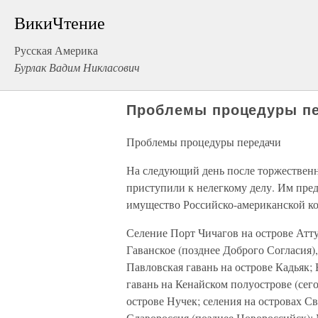
ВикиЧтение
Русская Америка
Бурлак Вадим Никласович
Проблемы процедуры п
Проблемы процедуры передачи
На следующий день после торжествен
приступили к нелегкому делу. Им пред
имущество Российско-американской к
Селение Порт Чичагов на острове Атту
Гаванское (позднее Доброго Согласия)
Павловская гавань на острове Кадьяк;
гавань на Кенайском полуострове (сег
острове Нучек; селения на островах Св
Славороссия (позднее Новороссийск);