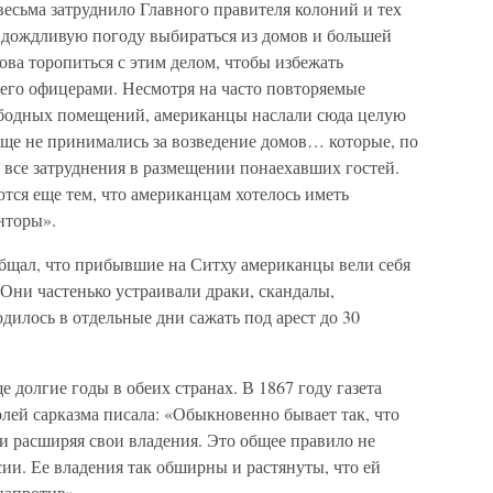
есьма затруднило Главного правителя колоний и тех
 дождливую погоду выбираться из домов и большей
ова торопиться с этим делом, чтобы избежать
 его офицерами. Несмотря на часто повторяемые
ободных помещений, американцы наслали сюда целую
еще не принимались за возведение домов… которые, по
 все затруднения в размещении понаехавших гостей.
тся еще тем, что американцам хотелось иметь
нторы».
бщал, что прибывшие на Ситху американцы вели себя
 Они частенько устраивали драки, скандалы,
дилось в отдельные дни сажать под арест до 30
е долгие годы в обеих странах. В 1867 году газета
лей сарказма писала: «Обыкновенно бывает так, что
и расширяя свои владения. Это общее правило не
сии. Ее владения так обширны и растянуты, что ей
напротив».