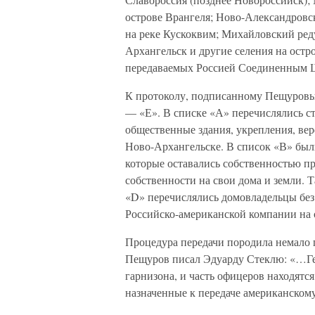
острове Врангеля; Ново-Александровск
на реке Кускоквим; Михайловский ред
Архангельск и другие селения на остр
передаваемых Россией Соединенным 
К протоколу, подписанному Пещуровым
— «Е». В списке «А» перечислялись 
общественные здания, укрепления, верф
Ново-Архангельске. В список «В» был
которые оставались собственностью п
собственности на свои дома и земли. Т
«D» перечислялись домовладельцы без
Российско-американской компании на 
Процедура передачи породила немало п
Пещуров писал Эдуарду Стеклю: «…Ге
гарнизона, и часть офицеров находятся
назначенные к передаче американскому