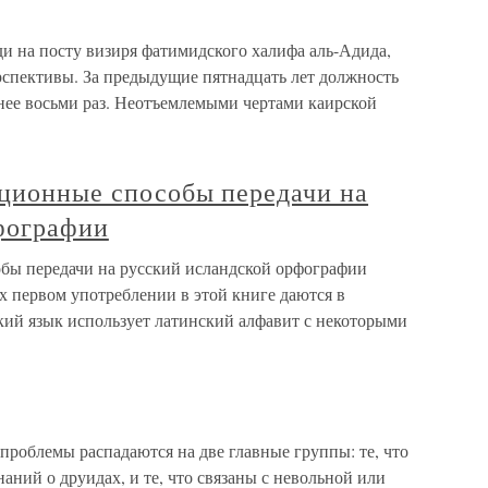
и на посту визиря фатимидского халифа аль-Адида,
рспективы. За предыдущие пятнадцать лет должность
енее восьми раз. Неотъемлемыми чертами каирской
иционные способы передачи на
фографии
бы передачи на русский исландской орфографии
х первом употреблении в этой книге даются в
ий язык использует латинский алфавит с некоторыми
облемы распадаются на две главные группы: те, что
аний о друидах, и те, что связаны с невольной или