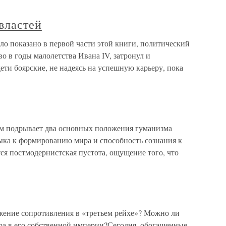
властей
ло показано в первой части этой книги, политический
о в годы малолетства Ивана IV, затронул и
ти боярские, не надеясь на успешную карьеру, пока
одрывает два основных положения гуманизма
ка к формированию мира и способность сознания к
ся постмодернистская пустота, ощущение того, что
жение сопротивления в «третьем рейхе»? Можно ли
ра в его собственной империи?Сегодня, обогащенные