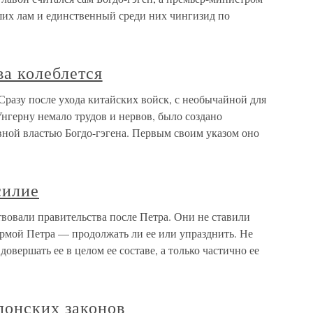
ших лам и единственный среди них чингизид по
ва колеблется
1Сразу после ухода китайских войск, с необычайной для
нгерну немало трудов и нервов, было создано
вной властью Богдо-гэгена. Первым своим указом оно
силие
вовали правительства после Петра. Они не ставили
формой Петра — продолжать ли ее или упразднить. Не
довершать ее в целом ее составе, а только частично ее
понских законов