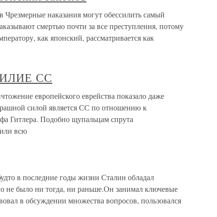
в Чрезмерные наказания могут обессилить самый
аказывают смертью почти за все преступления, потому
ператору, как японский, рассматривается как
СИЛИЕ СС
ожение европейского еврейства показало даже
трашной силой является СС по отношению к
фа Гитлера. Подобно щупальцам спрута
тили всю
будто в последние годы жизни Сталин обладал
о не было ни тогда, ни раньше.Он занимал ключевые
твовал в обсуждении множества вопросов, пользовался