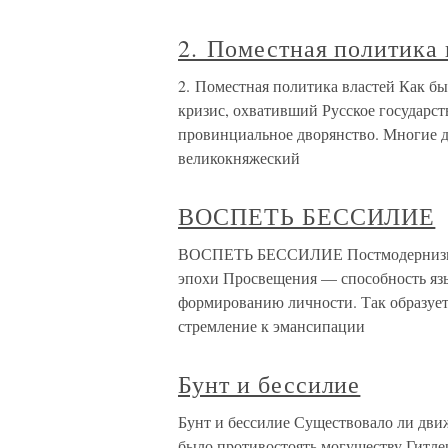
2. Поместная политика 
2. Поместная политика властей Как бы
кризис, охвативший Русское государств
провинциальное дворянство. Многие де
великокняжеский
ВОСПЕТЬ БЕССИЛИЕ
ВОСПЕТЬ БЕССИЛИЕ Постмодернизм п
эпохи Просвещения — способность язы
формированию личности. Так образует
стремление к эмансипации
Бунт и бессилие
Бунт и бессилие Существовало ли дви
было противостоять могуществу Гитле