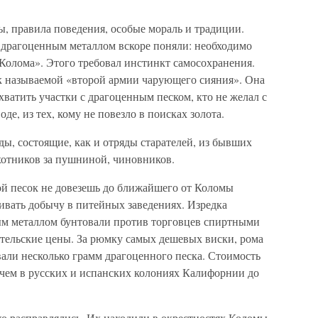
ы, правила поведения, особые мораль и традиции.
 драгоценным металлом вскоре поняли: необходимо
 Колома». Этого требовал инстинкт самосохранения.
ак называемой «второй армии чарующего сияния». Она
ахватить участки с драгоценным песком, кто не желал с
оде, из тех, кому не повезло в поисках золота.
ы, состоящие, как и отряды старателей, из бывших
охотников за пушниной, чиновников.
й песок не довезешь до ближайшего от Коломы
живать добычу в питейных заведениях. Изредка
ным металлом бунтовали против торговцев спиртными
ительские цены. За рюмку самых дешевых виски, рома
али несколько грамм драгоценного песка. Стоимость
, чем в русских и испанских колониях Калифорнии до
о расправлялись. Их находили в окрестностях Коломы