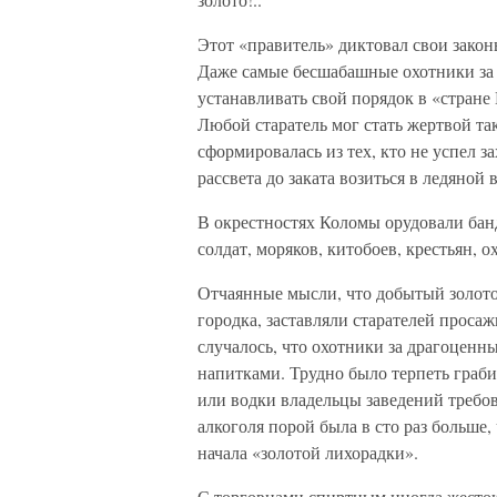
Этот «правитель» диктовал свои закон
Даже самые бесшабашные охотники за
устанавливать свой порядок в «стране
Любой старатель мог стать жертвой т
сформировалась из тех, кто не успел з
рассвета до заката возиться в ледяной в
В окрестностях Коломы орудовали банд
солдат, моряков, китобоев, крестьян, 
Отчаянные мысли, что добытый золото
городка, заставляли старателей проса
случалось, что охотники за драгоцен
напитками. Трудно было терпеть граб
или водки владельцы заведений требов
алкоголя порой была в сто раз больше
начала «золотой лихорадки».
С торговцами спиртным иногда жесток