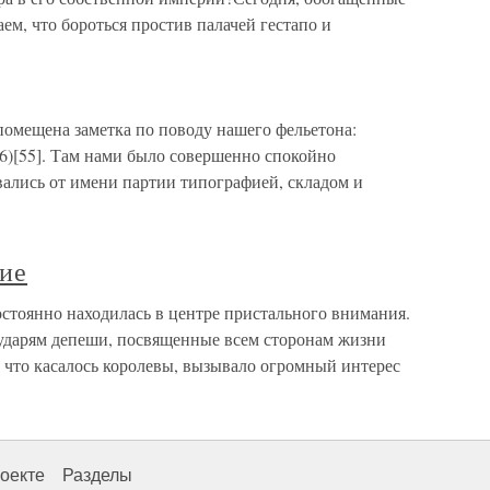
м, что бороться простив палачей гестапо и
омещена заметка по поводу нашего фельетона:
6)[55]. Там нами было совершенно спокойно
вались от имени партии типографией, складом и
лие
остоянно находилась в центре пристального внимания.
ударям депеши, посвященные всем сторонам жизни
 что касалось королевы, вызывало огромный интерес
оекте
Разделы