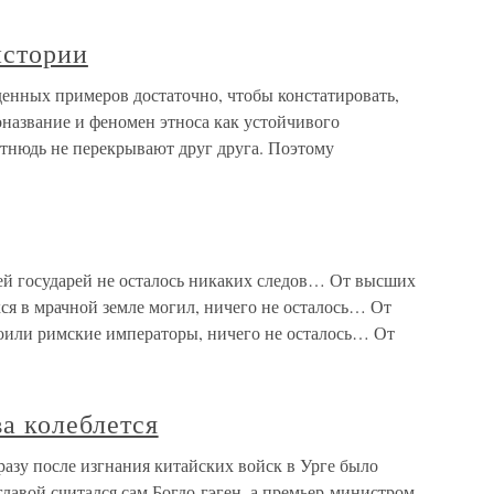
истории
енных примеров достаточно, чтобы констатировать,
оназвание и феномен этноса как устойчивого
отнюдь не перекрывают друг друга. Поэтому
ней государей не осталось никаких следов… От высших
ся в мрачной земле могил, ничего не осталось… От
роили римские императоры, ничего не осталось… От
ва колеблется
Сразу после изгнания китайских войск в Урге было
главой считался сам Богдо-гэген, а премьер-министром