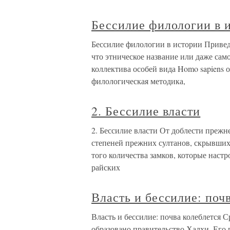
Бессилие филологии в 
Бессилие филологии в истории Привед
что этническое название или даже сам
коллектива особей вида Homo sapiens 
филологическая методика,
2. Бессилие власти
2. Бессилие власти От доблести преж
степеней прежних султанов, скрывших
того количества замков, которые наст
райских
Власть и бессилие: поч
Власть и бессилие: почва колеблется 
образовано правительство Халхи. Его 