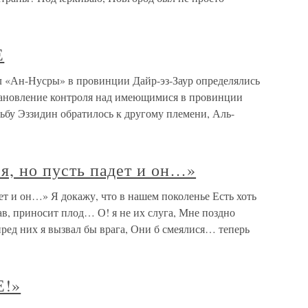
Е
Ан-Нусры» в провинции Дайр-эз-Заур определялись
установление контроля над имеющимися в провинции
ьбу Эззидин обратилось к другому племени, Аль-
 я, но пусть падет и он…»
адет и он…» Я докажу, что в нашем поколенье Есть хоть
ав, приносит плод… О! я не их слуга, Мне поздно
пред них я вызвал бы врага, Они б смеялися… теперь
!»