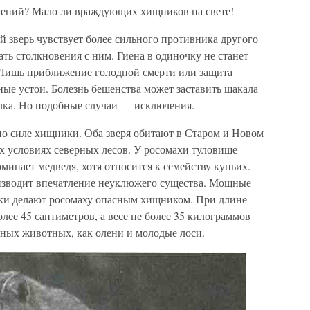
шений? Мало ли враждующих хищников на свете!
ый зверь чувствует более сильного противника другого
ать столкновения с ним. Гиена в одиночку не станет
 Лишь приближение голодной смерти или защита
ые устои. Болезнь бешенства может заставить шакала
олка. Но подобные случаи — исключения.
о силе хищники. Оба зверя обитают в Старом и Новом
х условиях северных лесов. У росомахи туловище
минает медведя, хотя относится к семейству куньих.
оизводит впечатление неуклюжего существа. Мощные
ыки делают росомаху опасным хищником. При длине
олее 45 сантиметров, а весе не более 35 килограммов
пных животных, как олени и молодые лоси.