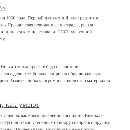
Ё»
1930 года. Первый пятилетний план развития
лся.Преодолевая невиданные преграды, решая
 и ни перед кем не вставали, СССР уверенной
му.
 Но в атомном проекте беда началом не
галось дело, тем больше вопросов обрушивалось на
ерию.Разведка добыла огромное количество материалов
и, как умеют
ак стало возможным появление Господина Великого
 Руси до такой степени, что впору говорить о другом,
страны? Подчеркиваю, Новгород был не просто