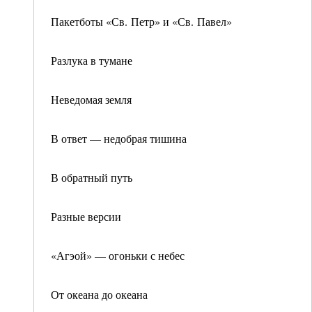
Пакетботы «Св. Петр» и «Св. Павел»
Разлука в тумане
Неведомая земля
В ответ — недобрая тишина
В обратный путь
Разные версии
«Агэой» — огоньки с небес
От океана до океана