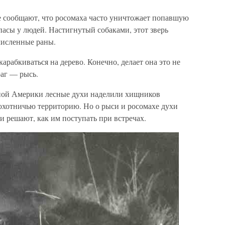
е сообщают, что росомаха часто уничтожает попавшую
пасы у людей. Настигнутый собаками, этот зверь
численные раны.
арабкиваться на дерево. Конечно, делает она это не
раг — рысь.
ной Америки лесные духи наделили хищников
 охотничью территорию. Но о рыси и росомахе духи
ми решают, как им поступать при встречах.