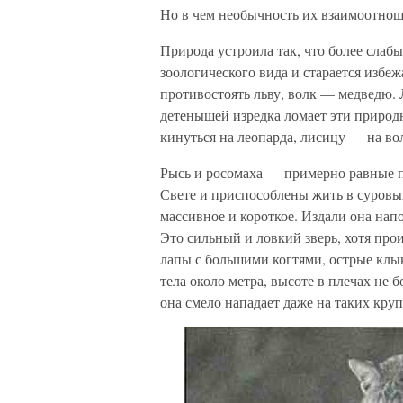
Но в чем необычность их взаимоотно
Природа устроила так, что более слаб
зоологического вида и старается избеж
противостоять льву, волк — медведю.
детенышей изредка ломает эти природн
кинуться на леопарда, лисицу — на в
Рысь и росомаха — примерно равные п
Свете и приспособлены жить в суровы
массивное и короткое. Издали она напо
Это сильный и ловкий зверь, хотя пр
лапы с большими когтями, острые кл
тела около метра, высоте в плечах не б
она смело нападает даже на таких кру