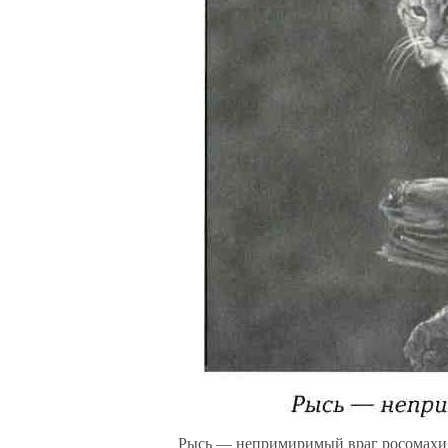
Рысь — непримиримый враг росомахи