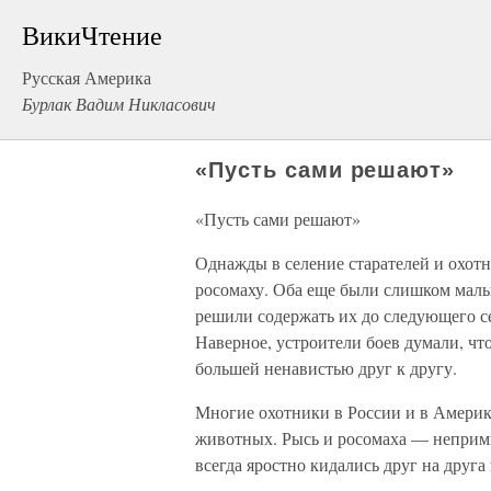
ВикиЧтение
Русская Америка
Бурлак Вадим Никласович
«Пусть сами решают»
«Пусть сами решают»
Однажды в селение старателей и охотн
росомаху. Оба еще были слишком малы
решили содержать их до следующего се
Наверное, устроители боев думали, что
большей ненавистью друг к другу.
Многие охотники в России и в Амери
животных. Рысь и росомаха — непримир
всегда яростно кидались друг на друга