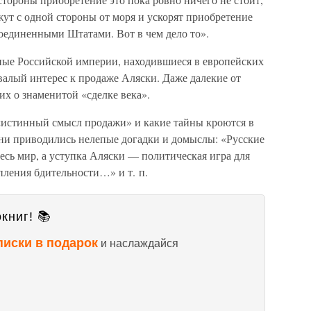
ут с одной стороны от моря и ускорят приобретение
оединенными Штатами. Вот в чем дело то».
ные Российской империи, находившиеся в европейских
ывалый интерес к продаже Аляски. Даже далекие от
х о знаменитой «сделке века».
«истинный смысл продажи» и какие тайны кроются в
ени приводились нелепые догадки и домыслы: «Русские
есь мир, а уступка Аляски — политическая игра для
ления бдительности…» и т. п.
книг! 📚
писки в подарок
и наслаждайся