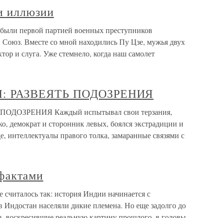
 и иллюзии
 были первой партией военных преступников
Союз. Вместе со мной находились Пу Цзе, мужья двух
тор и слуга. Уже стемнело, когда наш самолет
Я: РАЗВЕЯТЬ ПОДОЗРЕНИЯ
ОДОЗРЕНИЯ Каждый испытывал свои терзания,
о, демократ и сторонник левых, боялся экстрадиции и
е, интеллектуалы правого толка, замаранные связями с
фактами
 считалось так: история Индии начинается с
ев Индостан населяли дикие племена. Но еще задолго до
ов, воскресившие реальную картину прошлого, в головы