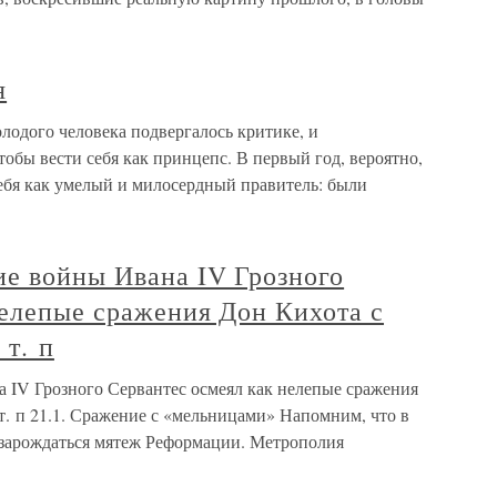
я
лодого человека подвергалось критике, и
чтобы вести себя как принцепс. В первый год, вероятно,
себя как умелый и милосердный правитель: были
ие войны Ивана IV Грозного
нелепые сражения Дон Кихота с
 т. п
 IV Грозного Сервантес осмеял как нелепые сражения
т. п 21.1. Сражение с «мельницами» Напомним, что в
 зарождаться мятеж Реформации. Метрополия