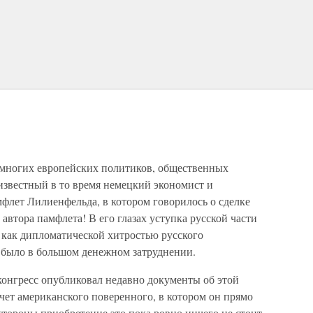
многих европейских политиков, общественных
известный в то время немецкий экономист и
флет Лилиенфельда, в котором говорилось о сделке
автора памфлета! В его глазах уступка русской части
как дипломатической хитростью русского
и, было в большом денежном затруднении.
 конгресс опубликовал недавно документы об этой
тчет американского поверенного, в котором он прямо
тороны приобретение это пока ровно ничего не стоит,