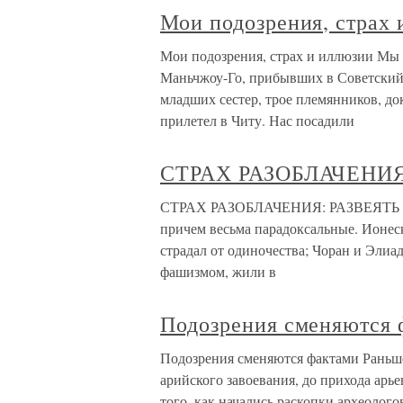
Мои подозрения, страх
Мои подозрения, страх и иллюзии Мы
Маньчжоу-Го, прибывших в Советский 
младших сестер, трое племянников, док
прилетел в Читу. Нас посадили
СТРАХ РАЗОБЛАЧЕНИ
СТРАХ РАЗОБЛАЧЕНИЯ: РАЗВЕЯТЬ П
причем весьма парадоксальные. Ионеск
страдал от одиночества; Чоран и Элиад
фашизмом, жили в
Подозрения сменяются 
Подозрения сменяются фактами Раньше
арийского завоевания, до прихода арь
того, как начались раскопки археолог