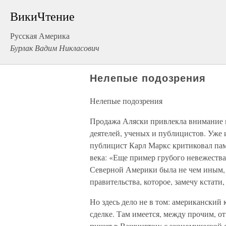
ВикиЧтение
Русская Америка
Бурлак Вадим Никласович
Нелепые подозрения
Нелепые подозрения
Продажа Аляски привлекла внимание 
деятелей, ученых и публицистов. Уже 
публицист Карл Маркс критиковал пам
века: «Еще пример грубого невежества 
Северной Америки была не чем иным, 
правительства, которое, замечу кстат
Но здесь дело не в том: американский
сделке. Там имеется, между прочим, о
пишет в Вашингтон: с экономической с