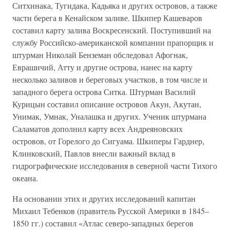
Ситхинака, Тугидака, Кадьяка и других островов, а также
части берега в Кенайском заливе. Шкипер Кашеваров
составил карту залива Воскресенский. Поступивший на
службу Российско-американской компании прапорщик и
штурман Николай Бенземан обследовал Афогнак,
Еврашичий, Атту и другие острова, нанес на карту
несколько заливов и береговых участков, в том числе и
западного берега острова Ситка. Штурман Василий
Курицын составил описание островов Акун, Акутан,
Унимак, Умнак, Уналашка и других. Ученик штурмана
Саламатов дополнил карту всех Андреяновских
островов, от Горелого до Сигуама. Шкиперы Гарднер,
Клинковский, Павлов внесли важный вклад в
гидрографические исследования в северной части Тихого
океана.
На основании этих и других исследований капитан
Михаил Тебенков (правитель Русской Америки в 1845–
1850 гг.) составил «Атлас северо-западных берегов