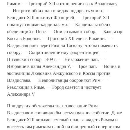
Римом. — Григорий XII и отношение его к Владиславу.
— Интриги обоих пап в видах подорвать унию. —
Бенедикт XIII покинут Францией. — Григорий XII
покинут своими кардиналами. — Кардиналы обеих
обедиэнций в Пизе. — Они созывают собор. — Бальтазар
Косса в Болоньи. — Григорий XII едет в Римини. —
Владислав идет через Рим на Тоскану, чтобы помешать
собору. — Сопротивление ему флорентинцев. —
Пизанский собор, 1409 г. — Низложение пап. —
Избрание в папы Александра V. — Трое пап. — Война и
экспедиция Людовика Анжуйского и Коссы против
Владислава. — Неаполитанцы обороняют Рим. —
Революция в Риме. — Город сдается и чествует
Александра V
При других обстоятельствах завоевание Рима
Владиславом составило бы весьма важное событие. Даже
Бенедикт XIII возымел смелый план завладеть Римом и
воссесть там римским папой на очищенный соперником