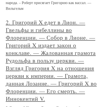
народа. – Роберт присягает Григорию как вассал. —
Вильгельм
2. Григорий X едет в Лион. —
Гвельфы и гибеллины во
Флоренции. — Собор в Лионе. —
Григорий X издает закон о
конклаве. — Жалованная грамота
Рудольфа в пользу церкви. —
Взгляд Григория X на отношения
церкви к империи. — Грамота,
данная Лозанне. — Григорий X во
Флоренции. — Его смерть. —
Иннокентий V.