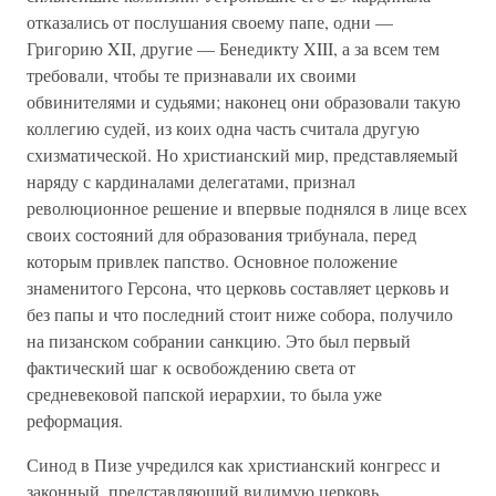
отказались от послушания своему папе, одни —
Григорию XII, другие — Бенедикту XIII, а за всем тем
требовали, чтобы те признавали их своими
обвинителями и судьями; наконец они образовали такую
коллегию судей, из коих одна часть считала другую
схизматической. Но христианский мир, представляемый
наряду с кардиналами делегатами, признал
революционное решение и впервые поднялся в лице всех
своих состояний для образования трибунала, перед
которым привлек папство. Основное положение
знаменитого Герсона, что церковь составляет церковь и
без папы и что последний стоит ниже собора, получило
на пизанском собрании санкцию. Это был первый
фактический шаг к освобождению света от
средневековой папской иерархии, то была уже
реформация.
Синод в Пизе учредился как христианский конгресс и
законный, представляющий видимую церковь