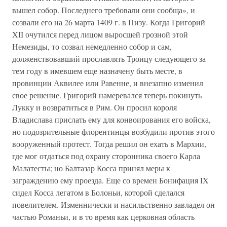
вышел собор. Последнего требовали они сообща», и
созвали его на 26 марта 1409 г. в Пизу. Когда Григорий
XII очутился перед лицом выросшей грозной этой
Немезиды, то созвал немедленно собор и сам,
долженствовавший прославлять Троицу следующего за
тем году в имевшем еще назначену быть месте, в
провинции Аквилее или Равенне, и внезапно изменил
свое решение. Григорий намеревался теперь покинуть
Лукку и возвратиться в Рим. Он просил короля
Владислава прислать ему для конвоирования его войска,
но подозрительные флорентинцы возбудили против этого
вооруженный протест. Тогда решил он ехать в Мархии,
где мог отдаться под охрану сторонника своего Карла
Малатесты; но Балтазар Косса принял меры к
заграждению ему проезда. Еще со времен Бонифация IX
сидел Косса легатом в Болоньи, которой сделался
повелителем. Изменнически и насильственно завладел он
частью Романьи, и в то время как церковная область