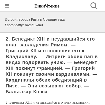
ВикиЧтение
История города Рима в Средние века
Грегоровиус Фердинанд
2. Бенедикт XIII и неудавшийся его
план завладения Римом. —
Григорий XII и отношение его к
Владиславу. — Интриги обоих пап в
видах подорвать унию. — Бенедикт
XIII покинут Францией. — Григорий
XII покинут своими кардиналами. —
Кардиналы обеих обедиэнций в
Пизе. — Они созывают собор. —
Бальтазар Косса
2. Бенедикт XIII и неудавшийся его план завладения