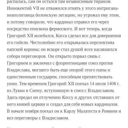
распалась, сам он остался там независимым тираном.
Иннокентий VII не отважился отнять у этого интригана-
неаполитанца болонскую легацию, но угрожал ему этим,
и потому говорили, что кардинал отравил его через
посредство епископа фермоского. И вот теперь, когда
Григорий XII колебался, Косса сделал все для довершения
его гибели. Честолюбию его открывалась перспектива
папской короны; он вскоре стал душой всех касавшихся
собора переговоров. Он открыто порвал связь с
Григорием и заключил с флорентинцами союз против
Владислава, могшего быть еще опорой этого папы и
единственным государем, способным препятствовать
унии. Тем временем Григорий XII поехал 14 июля 1408 г.
из Лукки в Сиену, вступившую в союз с Владиславом.
Здесь предал он отлучению Коссу и других отставших от
него князей церкви и создал для себя новых кардиналов.
В начале ноября поехал он к Карлу Малатеста в Римини и
вел переговоры с Владиславом.