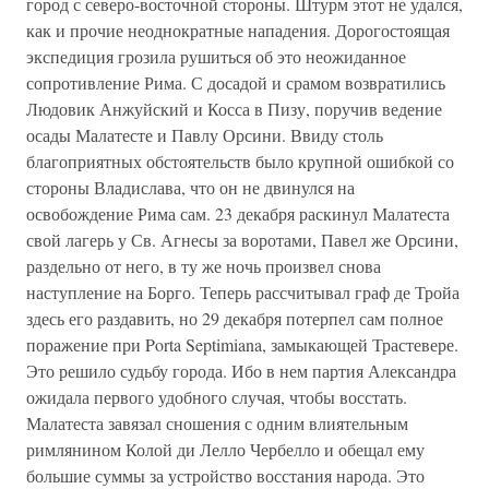
город с северо-восточной стороны. Штурм этот не удался,
как и прочие неоднократные нападения. Дорогостоящая
экспедиция грозила рушиться об это неожиданное
сопротивление Рима. С досадой и срамом возвратились
Людовик Анжуйский и Косса в Пизу, поручив ведение
осады Малатесте и Павлу Орсини. Ввиду столь
благоприятных обстоятельств было крупной ошибкой со
стороны Владислава, что он не двинулся на
освобождение Рима сам. 23 декабря раскинул Малатеста
свой лагерь у Св. Агнесы за воротами, Павел же Орсини,
раздельно от него, в ту же ночь произвел снова
наступление на Борго. Теперь рассчитывал граф де Тройа
здесь его раздавить, но 29 декабря потерпел сам полное
поражение при Porta Septimiana, замыкающей Трастевере.
Это решило судьбу города. Ибо в нем партия Александра
ожидала первого удобного случая, чтобы восстать.
Малатеста завязал сношения с одним влиятельным
римлянином Колой ди Лелло Чербелло и обещал ему
большие суммы за устройство восстания народа. Это