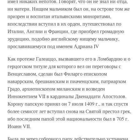
имел никаких непотов. Говорят, что он не знал ни отца,
ни матери. Нищим мальчиком был он, на острове том же
призрен и воспитан итальянскими миноритами,
впоследствии вступил в их орден, путешествовал по
Италии, Англии и Франции, где приобрел громадную
эрудицию, подобно английскому нищему мальчику,
прославившемуся под именем Адриана IV
Как протеже Галеаццо, вызвавшего его в Ломбардию и о
герцогском титуле для которого вел он переговоры с
Венцеславом, сделан был Филарго епископом
наваррским, брешианским и пиаченцским, патриархом
Градо, архиепископом миланским и возведен
Иннокентием VII в кардиналы Двенадцати Апостолов.
Корону папскую принял он 7 июля 1409 г., и так спустя
более семисот лет вступил снова на Святой престол грек,
ибо последним папой этой национальности был в 705 г.
Иоанн VII.
Была ли через соборного папу действительно устранена