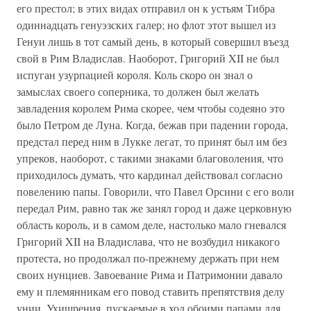
его престол; в этих видах отправил он к устьям Тибра
одиннадцать генуэзских галер; но флот этот вышел из
Генуи лишь в тот самый день, в который совершил въезд
свой в Рим Владислав. Наоборот, Григорий XII не был
испуган узурпацией короля. Коль скоро он знал о
замыслах своего соперника, то должен был желать
завладения королем Рима скорее, чем чтобы содеяно это
было Петром де Луна. Когда, бежав при падении города,
предстал перед ним в Лукке легат, то принят был им без
упреков, наоборот, с такими знаками благоволения, что
приходилось думать, что кардинал действовал согласно
повелению папы. Говорили, что Павел Орсини с его воли
передал Рим, равно так же занял город и даже церковную
область король, и в самом деле, настолько мало гневался
Григорий XII на Владислава, что не возбудил никакого
протеста, но продолжал по-прежнему держать при нем
своих нунциев. Завоевание Рима и Патримонии давало
ему и племянникам его повод ставить препятствия делу
унии. Ухищрения, пускаемые в ход обоими папами для