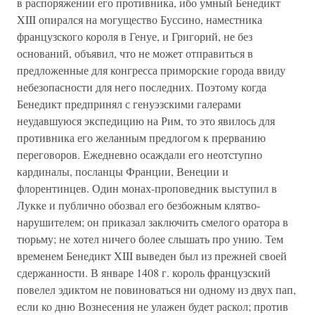
в распоряжении его противника, ибо умный Бенедикт
XIII опирался на могущество Буссино, наместника
французского короля в Генуе, и Григорий, не без
оснований, объявил, что не может отправиться в
предложенные для конгресса приморские города ввиду
небезопасности для него последних. Поэтому когда
Бенедикт предпринял с генуэзскими галерами
неудавшуюся экспедицию на Рим, то это явилось для
противника его желанным предлогом к прерванию
переговоров. Ежедневно осаждали его неотступно
кардиналы, посланцы Франции, Венеции и
флорентинцев. Один монах-проповедник выступил в
Лукке и публично обозвал его безбожным клятво-
нарушителем; он приказал заключить смелого оратора в
тюрьму; не хотел ничего более слышать про унию. Тем
временем Бенедикт XIII выведен был из прежней своей
сдержанности. В январе 1408 г. король французский
повелел эдиктом не повиноваться ни одному из двух пап,
если ко дню Вознесения не улажен будет раскол; против