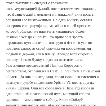
этого выступил Бенедикт с грозившей
экскоммуникацией буллой, последствием чего явилось,
что французский парламент и парижский университет
объявили его низложенным. На одну минуту остался
соперник его триумфатором; забыл о своей присяге,
которой обязался не назначать кардиналов более,
назначил четырех новых. Это привело в ярость
кардинальскую коллегию, которую и без того уже по
подозрительности своей окружал он вооруженными
людьми и держал, как в плену. Прежде всех секретно
покинул 11 мая Лукку кардинал люттихский и,
безуспешно преследуемый Павлом Коррером с
рейтарством, отправился в Castell Libra Practa в пизанской
области. За ним последовали, среди сильного смятения и
памятуя о судьбе кардиналов Урбана VI, шесть других
князей церкви. Они все собрались в Пизе, где избрали
единственный практический путь, могущий спасти
церковь, — апелляции к собору. Клич «Собор!»
моментально потряс мир, ибо обстоятельства для оного