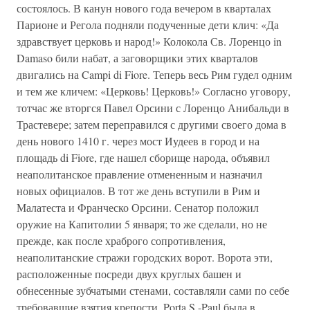
состоялось. В канун нового года вечером в кварталах
Парионе и Регола подняли подученные дети клич: «Да
здравствует церковь и народ!» Колокола Св. Лоренцо in
Damaso били набат, а заговорщики этих кварталов
двигались на Campi di Fiore. Теперь весь Рим гудел одним
и тем же кличем: «Церковь! Церковь!» Согласно уговору,
тотчас же вторгся Павел Орсини с Лоренцо Анибальди в
Трастевере; затем переправился с другими своего дома в
день нового 1410 г. через мост Иудеев в город и на
площадь di Fiore, где нашел сборище народа, объявил
неаполитанское правление отмененным и назначил
новых официалов. В тот же день вступили в Рим и
Малатеста и Франческо Орсини. Сенатор положил
оружие на Капитолии 5 января; то же сделали, но не
прежде, как после храброго сопротивления,
неаполитанские стражи городских ворот. Ворота эти,
расположенные посреди двух круглых башен и
обнесенные зубчатыми стенами, составляли сами по себе
требовавшие взятия крепости. Porta S.-Paul была в