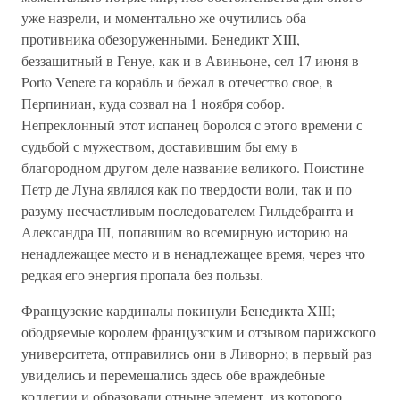
уже назрели, и моментально же очутились оба
противника обезоруженными. Бенедикт XIII,
беззащитный в Генуе, как и в Авиньоне, сел 17 июня в
Porto Venere га корабль и бежал в отечество свое, в
Перпиниан, куда созвал на 1 ноября собор.
Непреклонный этот испанец боролся с этого времени с
судьбой с мужеством, доставившим бы ему в
благородном другом деле название великого. Поистине
Петр де Луна являлся как по твердости воли, так и по
разуму несчастливым последователем Гильдебранта и
Александра III, попавшим во всемирную историю на
ненадлежащее место и в ненадлежащее время, через что
редкая его энергия пропала без пользы.
Французские кардиналы покинули Бенедикта XIII;
ободряемые королем французским и отзывом парижского
университета, отправились они в Ливорно; в первый раз
увиделись и перемешались здесь обе враждебные
коллегии и образовали отныне элемент, из которого