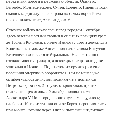
перед ними дороги в церковную область, Орвието,
Витербо, Монтефиасконе, Сутри, Корнето, Нарни и Тоди
сдались кардиналу, и вся страна до самых ворот Рима
преклонилась перед Александром V
Союзное войско показалось перед городом 1 октября.
Здесь залегли с ратями своими в сильных позициях граф
де Тройа и Колонны, причем Ианнотус Торти держался в
Капитолии, замок же Ангела под начальством Витуччио
Вителлески оставался нейтральным. Неаполитанцы
изгнали многих граждан, а некоторых отправили даже
узниками в Неаполь. Под гнетом их оружия римляне
порешили энергично обороняться. Тем не менее уже 1
октября удалось лигистам проникнуть в портик Св.
Петра, вслед за тем, 2-го уже, открыл замок против
неаполитанцев огонь, а 5 октября поднял знамя
Александра V Но в город проникнуть им не удалось;
наоборот, 10-го отступили они от Борго, переправились
при Монте Ротондо через Тибр и пытались штурмовать