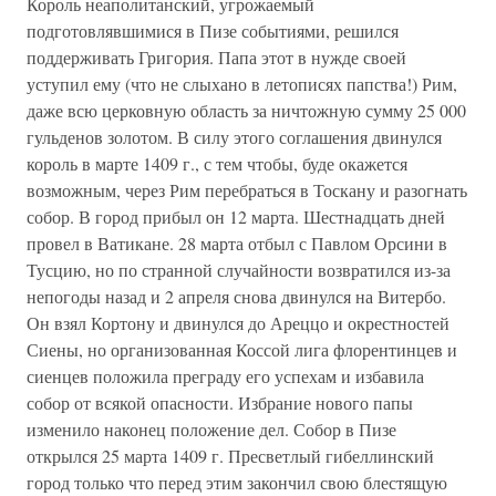
Король неаполитанский, угрожаемый
подготовлявшимися в Пизе событиями, решился
поддерживать Григория. Папа этот в нужде своей
уступил ему (что не слыхано в летописях папства!) Рим,
даже всю церковную область за ничтожную сумму 25 000
гульденов золотом. В силу этого соглашения двинулся
король в марте 1409 г., с тем чтобы, буде окажется
возможным, через Рим перебраться в Тоскану и разогнать
собор. В город прибыл он 12 марта. Шестнадцать дней
провел в Ватикане. 28 марта отбыл с Павлом Орсини в
Тусцию, но по странной случайности возвратился из-за
непогоды назад и 2 апреля снова двинулся на Витербо.
Он взял Кортону и двинулся до Ареццо и окрестностей
Сиены, но организованная Коссой лига флорентинцев и
сиенцев положила преграду его успехам и избавила
собор от всякой опасности. Избрание нового папы
изменило наконец положение дел. Собор в Пизе
открылся 25 марта 1409 г. Пресветлый гибеллинский
город только что перед этим закончил свою блестящую