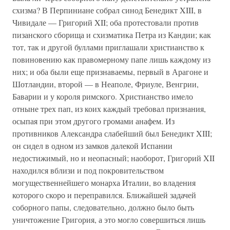
схизма? В Перпиниане собрал синод Бенедикт XIII, в
Чивидале — Григорий XII; оба протестовали против
пизанского сборища и схизматика Петра из Кандии; как
тот, так и другой буллами приглашали христианство к
повиновению как правомерному папе лишь каждому из
них; и оба были еще признаваемы, первый в Арагоне и
Шотландии, второй — в Неаполе, Фриуле, Венгрии,
Баварии и у короля римского. Христианство имело
отныне трех пап, из коих каждый требовал признания,
осыпая при этом другого громами анафем. Из
противников Александра слабейший был Бенедикт XIII;
он сидел в одном из замков далекой Испании
недостижимый, но и неопасный; наоборот, Григорий XII
находился вблизи и под покровительством
могущественнейшего монарха Италии, во владения
которого скоро и переправился. Ближайшей задачей
соборного папы, следовательно, должно было быть
уничтожение Григория, а это могло совершиться лишь