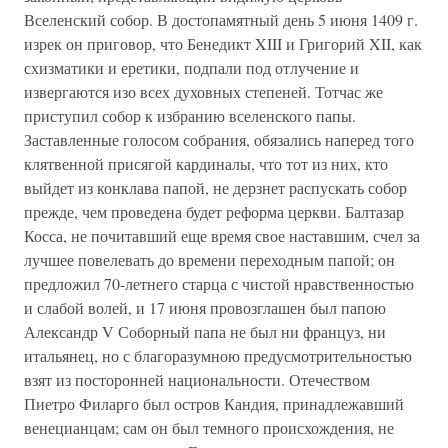
Вселенский собор. В достопамятный день 5 июня 1409 г.
изрек он приговор, что Бенедикт XIII и Григорий XII, как
схизматики и еретики, подпали под отлучение и
извергаются изо всех духовных степеней. Тотчас же
приступил собор к избранию вселенского папы.
Заставленные голосом собрания, обязались наперед того
клятвенной присягой кардиналы, что тот из них, кто
выйдет из конклава папой, не дерзнет распускать собор
прежде, чем проведена будет реформа церкви. Балтазар
Косса, не почитавший еще время свое наставшим, счел за
лучшее повелевать до времени переходным папой; он
предложил 70-летнего старца с чистой нравственностью
и слабой волей, и 17 июня провозглашен был папою
Александр V Соборный папа не был ни француз, ни
итальянец, но с благоразумною предусмотрительностью
взят из посторонней национальности. Отечеством
Пиетро Филарго был остров Кандия, принадлежавший
венецианцам; сам он был темного происхождения, не