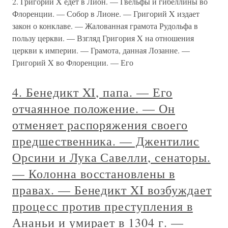
2. Григорий X едет в Лион. — Гвельфы и гибеллины во
Флоренции. — Собор в Лионе. — Григорий X издает
закон о конклаве. — Жалованная грамота Рудольфа в
пользу церкви. — Взгляд Григория X на отношения
церкви к империи. — Грамота, данная Лозанне. —
Григорий X во Флоренции. — Его
4. Бенедикт XI, папа. — Его
отчаянное положение. — Он
отменяет распоряжения своего
предшественника. — Джентилис
Орсини и Лука Савелли, сенаторы.
— Колонна восстановлены в
правах. — Бенедикт XI возбуждает
процесс против преступления в
Ананьи и умирает в 1304 г. —