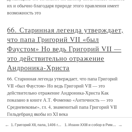
их и обычно благодаря природе этого правления имеет
возможность это
66. Старинная легенда утверждает,
что папа Григорий VII «был
Фаустом» Но ведь Григорий VII —
это действительно отражение
Андроника-Христа
66. Старинная легенда утверждает, что папа Григорий
VII «был Фаустом» Но ведь Григорий VII — это
действительно отражение Андроника-Христа Как
показано в книге А.Т. Фоменко «Античность — это
Средневековье», гл. 4, знаменитый папа Григорий VII
Гильдебранд якобы из XI века
←
→
1. Григорий XII, папа, 1406 г. — Переговоры об унии. — Испорченность церкви. — Решение о конгрессе в Савоне. — Николай де Клеманж. — Препятствия к унии. — Колонны вторгаются в Рим. — Павел Орсини выгоняет их. — Он становится могуществен в городе. — Отъезд Григория XII в Сиену. — Владислав идет на Ри
1. Иоанн XXIII и собор в Риме. — Сигизмунд в Италии. — Иоанн ХХ iii объявляет собор. — Появление Владислава перед Римом. — Оборонительные устройства Иоанна и римлян. — Неаполитанцы проникают в город. — Бегство и преследование Иоанна. — Владислав, властитель Рима, 1413 г. — Разграбление Рима. — Влади
6. ОЧКИ БЫЛИ ИЗОБРЕТЕНЫ В