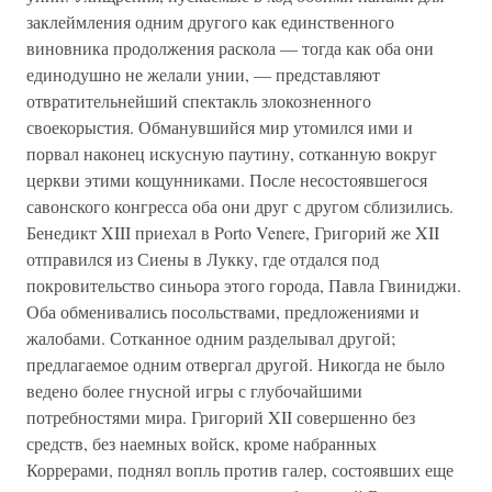
заклеймления одним другого как единственного
виновника продолжения раскола — тогда как оба они
единодушно не желали унии, — представляют
отвратительнейший спектакль злокозненного
своекорыстия. Обманувшийся мир утомился ими и
порвал наконец искусную паутину, сотканную вокруг
церкви этими кощунниками. После несостоявшегося
савонского конгресса оба они друг с другом сблизились.
Бенедикт XIII приехал в Porto Venere, Григорий же XII
отправился из Сиены в Лукку, где отдался под
покровительство синьора этого города, Павла Гвиниджи.
Оба обменивались посольствами, предложениями и
жалобами. Сотканное одним разделывал другой;
предлагаемое одним отвергал другой. Никогда не было
ведено более гнусной игры с глубочайшими
потребностями мира. Григорий XII совершенно без
средств, без наемных войск, кроме набранных
Коррерами, поднял вопль против галер, состоявших еще