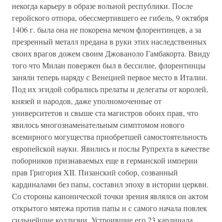
некогда карьеру в образе вольной республики. После
геройского отпора, обессмертившего ее гибель, 9 октября
1406 г. была она не покорена мечом флорентинцев, а за
презренный металл предана в руки этих наследственных
своих врагов дожем своим Джованоло Гамбакорта. Ввиду
того что Милан повержен был в бессилие, флорентинцы
заняли теперь наряду с Венецией первое место в Италии.
Под их эгидой собрались прелаты и делегаты от королей,
князей и народов, даже уполномоченные от
университетов и свыше ста магистров обоих прав, что
явилось многознаменательным симптомом нового
всемирного могущества приобретшей самостоятельность
европейской науки. Явились и послы Рупрехта в качестве
поборников признаваемых еще в германской империи
прав Григория XII. Пизанский собор, созванный
кардиналами без папы, составил эпоху в истории церкви.
Со стороны канонической точки зрения являлся он актом
открытого мятежа против папы и с самого начала повлек
сильнейшие коллизии. Устроившие его 23 кардинала