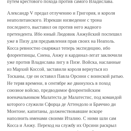
путем крестового похода против самого Владислава.
Александр V предал отлучению и Григория, и короля
неаполитанского. Изрекши низведение с трона
последнего, выставил он против него жадного
претендента. Ибо юный Людовик Анжуйский поспешил
уже в Пизу для предъявления прав своих на Неаполь.
Косса ревностно снаряжал теперь экспедицию, ибо
флорентинцы, Сиена, Анжу и кардинал-легат заключили
уже против Владислава лигу в Пизе. Войска, насланные
из Мархий Коссой, заставили короля вернуться из
Тосканы, где он оставил Павла Орсини с воинской ратью.
Не теряя времени, в сентябре же двинулось в поход
союзное войско, предводимое флорентийским
военачальником Малатеста де Малатестис, под командой
которого служили Сфорца де Аттендоло и Браччио ди
Монтоне, капитаны, долженствовавшие вскоре
наполнить именами своими Италию. С ними шли сам
Косса и Анжу. Переход на службу их Орсини раскрыл