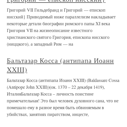
Григорий VII Гильдебранд и Григорий — епископ
нисский} Приводимый ниже параллелизм накладывает
некоторые детали биографии римского папы XI века
Григория VII на жизнеописание известного
христианского святого Григория, епископа нисского
(ниццкого), а западный Рим — на
Бальтазар Косса (антипапа Иоанн
XXIII)
Бальтазар Косса (антипапа Иоанн XXIII) (Baldassare Cossa
(Antipope John XXIII))(ок. 1370 – 22 декабря 1419),
ИталияБальтазар Косса – личность поистине
примечательная! Это был человек духовного сана, что не
помешало ему в разное время быть обвиняемым в
убийствах, занятиях пиратством, инцесте,