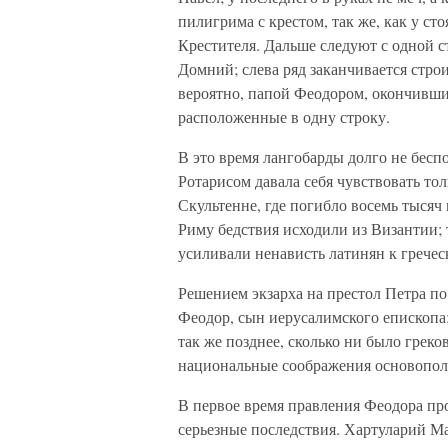
пилигрима с крестом, так же, как у с
Крестителя. Дальше следуют с одной 
Домний; слева ряд заканчивается стро
вероятно, папой Феодором, окончивши
расположенные в одну строку.
В это время лангобарды долго не бесп
Ротарисом давала себя чувствовать то
Скультенне, где погибло восемь тысяч 
Риму бедствия исходили из Византии; 
усиливали ненависть латинян к гречес
Решением экзарха на престол Петра по 
Феодор, сын иерусалимского епископа;
так же позднее, сколько ни было греко
национальные соображения основопо
В первое время правления Феодора пр
серьезные последствия. Хартуларий М