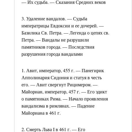
— Их судьба. — Сказания Средних веков
3. Удаление вандалов. — Судьба
императрицы Евдоксии и ее дочерей. —
Базилика Св. Петра. — Легенда о цепях св.
Петра. — Вандалы не разрушили
памятников города. — Последствия
разрушения города вандалами
1. Авит, император, 455 г. — Панегирик
Апполинария Сидония и статуя в честь
его. — Авит свергнут Рицимером. —
Майориан, император, 457 г. — Его эдикт
о памятниках Рима. — Начало проявления
вандализма в римлянах. — Падение
Майориана в 461 г.
2. Смерть Льва I в 461 г. — Его