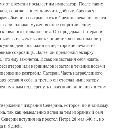
емя от времени посылает им император. После таких
ал и, горя желанием получить добычу, бросился в
торая обычно разыгрывалась в Средние века по смерти
азали, однако, мужественное сопротивление;
о кровавого столкновения. Он продержал Латеран в
urlices, т. е. всех высших чиновников и знатных лиц
обсудило дело, наложил императорские печати на
овные сокровища. Далее, он предложил экзарху
 что ему захочется. Исаак не заставил себя ждать.
ресвитеров или кардиналов и затем в течение восьми
совершенно разграбил Латеран. Часть награбленного
арх оставил себе, а третью он отослал императору
чел нужным подвергнуть наказанию виновных в этом
тверждения избрания Северина, которое, по-видимому,
на, так как немедленно вслед за тем избранный был
 Северин вступил на престол Петра 28 мая 640 г., но
а и 6 дней.