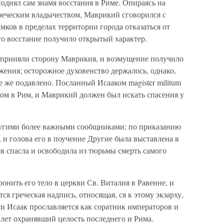
однял сам знамя восстания в Риме. Опираясь на
греческим владычеством, Маврикий сговорился с
мков в пределах территории города отказаться от
го восстание получило открытый характер.
es приняли сторону Маврикия, и возмущение получило
ения; осторожное духовенство держалось, однако,
е же подавлено. Посланный Исааком magister militum
ком в Рим, и Маврикий должен был искать спасения у
 другими более важными сообщниками; по приказанию
, и голова его в поучение Другие была выставлена в
в спасла и освободила из тюрьмы смерть самого
онить его тело в церкви Св. Виталия в Равенне, и
тся греческая надпись, относящая, ся к этому экзарху,
и Исаак прославляется как соратник императоров и
8 лет охранявший целость последнего и Рима.