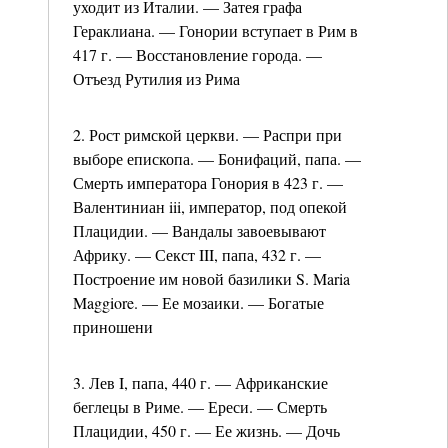
уходит из Италии. — Затея графа
Гераклиана. — Гонории вступает в Рим в
417 г. — Восстановление города. —
Отъезд Рутилия из Рима
2. Рост римской церкви. — Распри при
выборе епископа. — Бонифаций, папа. —
Смерть императора Гонория в 423 г. —
Валентиниан iii, император, под опекой
Плацидии. — Вандалы завоевывают
Африку. — Секст III, папа, 432 г. —
Построение им новой базилики S. Maria
Maggiore. — Ее мозаики. — Богатые
приношени
3. Лев I, папа, 440 г. — Африканские
беглецы в Риме. — Ереси. — Смерть
Плацидии, 450 г. — Ее жизнь. — Дочь