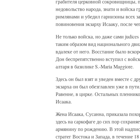
грабителя церковной сокровищницы, п
недовольство народа, знати и войска 
римлянами и убедил гарнизоны всех за
повиновения экзарху Исааку, после че
Не только войска, но даже сами judic
таким образом вид национального движ
вдалеке от него. Восстание было вскор
Дон беспрепятственно вступил с войс
алтаря в базилике S.-Maria Maggiore.
Здесь он был взят и уведен вместе с
экзарха он был обезглавлен уже в пути
Равенне, в цирке. Остальных пленнико
Исаака.
Жена Исаака, Сусанна, приказала похор
здесь на саркофаге до сих пор сохраняе
армянину по рождению. В этой надпис
стратег Востока и Запада, в течение 1