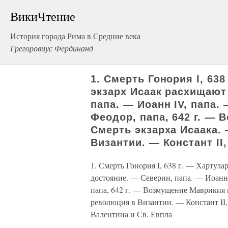
ВикиЧтение
История города Рима в Средние века
Грегоровиус Фердинанд
1. Смерть Гонория I, 63
экзарх Исаак расхищают
папа. — Иоанн IV, папа.
Феодор, папа, 642 г. —
Смерть экзарха Исаака.
Византии. — Констант II
1. Смерть Гонория I, 638 г. — Хартул
достояние. — Северин, папа. — Иоанн
папа, 642 г. — Возмущение Маврикия 
революция в Византии. — Констант II
Валентина и Св. Евпла