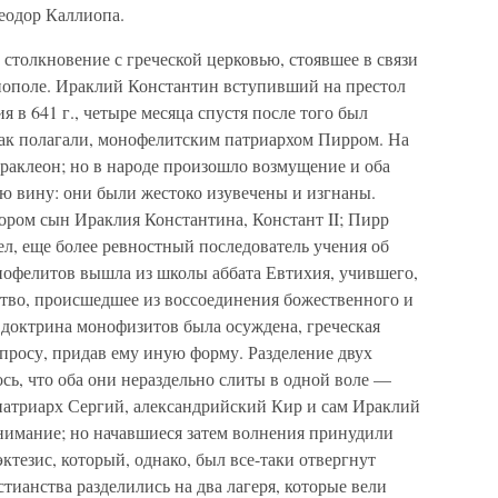
еодор Каллиопа.
 столкновение с греческой церковью, стоявшее в связи
нополе. Ираклий Константин вступивший на престол
я в 641 г., четыре месяца спустя после того был
как полагали, монофелитским патриархом Пирром. На
раклеон; но в народе произошло возмущение и оба
 вину: они были жестоко изувечены и изгнаны.
ором сын Ираклия Константина, Констант II; Пирр
ел, еще более ревностный последователь учения об
нофелитов вышла из школы аббата Евтихия, учившего,
ство, происшедшее из воссоединения божественного и
к доктрина монофизитов была осуждена, греческая
опросу, придав ему иную форму. Разделение двух
ось, что оба они нераздельно слиты в одной воле —
патриарх Сергий, александрийский Кир и сам Ираклий
онимание; но начавшиеся затем волнения принудили
эктезис, который, однако, был все-таки отвергнут
ианства разделились на два лагеря, которые вели