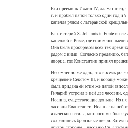
Его преемник Иоанн IV, далматинец, с
г. и пробыл папой только один год и 
капелла рядом с латеранской крещальне
Баптистерий S.-Johannis in Fonte возл
капеллой в Риме, где епископы имели
Она была прообразом всех тех древних
рядом с ними. Согласно преданию, ба
дворца, где Константин принял крещен
Несомненно же одно, что восемь роск
крещальне Секстом III, и вообще можн
была придана ей этим же папой (впосл
Гиларий устроил в ней две часовни, о
Иоанна, существующие доныне. Из их 
часовни Евангелиста Иоанна: на ней 
языческого стиля, которого мы более у
сохранились бронзовые двери. Затем т
другой стороны – часовню Св. Стефан