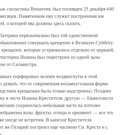
ын схоластика Венантия, был посвящен 25 декабря 640
9 месяцев. Памятником ему служит построенная им
й, о которой мы должны здесь сказать.
е Латерана первоначально был той единственной
 обыкновение совершать крещение в Великую Субботу.
 крещален, которые устраивались отдельно от церквей,
птистерии Иоанна был перестроен из одной залы
ие от Сильвестра.
ошных порфировых колонн воздвигнуты в этой
о думать, что ее современная восьмиугольная форма
едствии крещальня была только надстроена). Позднее
дну в честь Иоанна Крестителя, другую — Евангелиста
мозаик сохранилась небольшая часть на потолке
изображены вазы, фрукты, птицы и орнамент — все это
же нигде не встретим. В капелле Крестителя
от же Гиларий построил еще часовню Св. Креста и с
а.