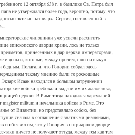
ребенного 12 октября 638 г. в базилике Св. Петра был
папа не утверждался более года, вероятно, потому, что
одписью эктезис патриарха Сергия, составленный в
ма.
мператорские чиновники уже успели расхитить
це епископского дворца храни, лось не только
предметов, принесенных в дар церкви императорами,
же и деньги, которые, между прочим, шли на выкуп
 бедным. Полагали, что Гонории собрал здесь
тверждением такому мнению были те роскошные
. Экзарх Исаак находился в большом затруднении
раторские войска требовали выдачи им их жалованья;
ищницей церкви. В Риме тогда находился хартуларий
magister militum и начальника войска в Риме. Это
анье от Византии, но представляло собою, без
тупив сначала в соглашение с знатными римлянами,
в и объявил им, что у Гонория в патриаршем дворце
се-таки ничего не получают оттуда, между тем как там