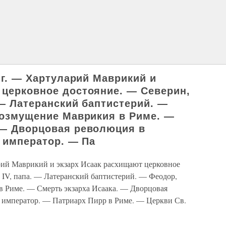
8 г. — Хартуларий Маврикий и
 церковное достояние. — Северин,
 — Латеранский баптистерий. —
 Возмущение Маврикия в Риме. —
 — Дворцовая революция в
, император. — Па
арий Маврикий и экзарх Исаак расхищают церковное
 IV, папа. — Латеранский баптистерий. — Феодор,
в Риме. — Смерть экзарха Исаака. — Дворцовая
, император. — Патриарх Пирр в Риме. — Церкви Св.