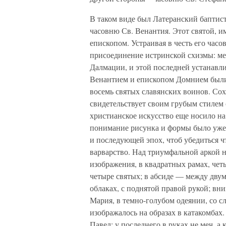
В таком виде был Латеранский баптист
часовню Св. Венантия. Этот святой, и
епископом. Устраивая в честь его часо
присоединение истринской схизмы: м
Далмации, и этой последней устанавлив
Венантием и епископом Домнием были 
восемь святых славянских воинов. Со
свидетельствует своим грубым стилем 
христианское искусство еще носило на 
понимание рисунка и формы было уже у
и последующей эпох, чтоб убедиться ч
варварство. Над триумфальной аркой 
изображения, в квадратных рамах, чет
четыре святых; в абсиде — между двум
облаках, с поднятой правой рукой; вни
Мария, в темно-голубом одеянии, со с
изображалось на образах в катакомбах
Павел; у последнего в руках не меч, а