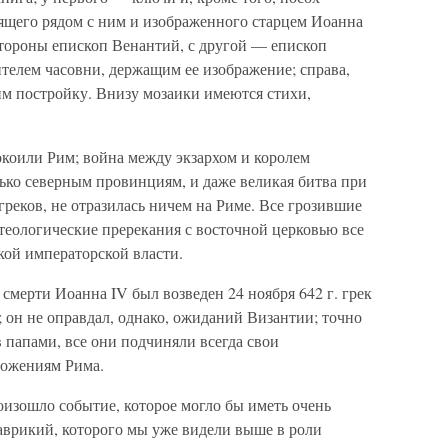
тоящего рядом с ним и изображенного старцем Иоанна
стороны епископ Венантий, с другой — епископ
ителем часовни, держащим ее изображение; справа,
м постройку. Внизу мозаики имеются стихи,
окоили Рим; война между экзархом и королем
лько северным провинциям, и даже великая битва при
греков, не отразилась ничем на Риме. Все грозившие
теологические пререкания с восточной церковью все
кой императорской власти.
смерти Иоанна IV был возведен 24 ноября 642 г. грек
 он не оправдал, однако, ожиданий Византии; точно
в папами, все они подчиняли всегда свои
ложениям Рима.
оизошло событие, которое могло бы иметь очень
аврикий, которого мы уже видели выше в роли