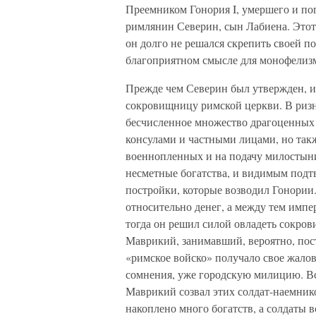
Преемником Гонория I, умершего и пог
римлянин Северин, сын Лабиена. Этот 
он долго не решался скрепить своей п
благоприятном смысле для монофелиз
Прежде чем Северин был утвержден, и
сокровищницу римской церкви. В ризни
бесчисленное множество драгоценных 
консулами и частными лицами, но так
военнопленных и на подачу милостыни
несметные богатства, и видимым под
постройки, которые возводил Гонории
относительно денег, а между тем импе
тогда он решил силой овладеть сокров
Маврикий, занимавший, вероятно, пост 
«римское войско» получало свое жалов
сомнения, уже городскую милицию. Вс
Маврикий созвал этих солдат-наемнико
накоплено много богатств, а солдаты в