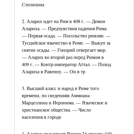
Стилихона
2. Аларих идет на Рим в 408 г. — Демон
Алариха. — Предчувствия падения Рима.
— Первая осада. — Посольство римлян. —
Тусцийское язычество в Риме. — Выкуп за
снятие осады. — Гонорий отвергает мир.
— Аларих во второй раз перед Римом в
409 г. — Контр-император Аттал. — Поход
Алариха в Равенну. — Он в тр
3. Высший класс и народ в Риме того
времени, по сведениям Аммиана
Марцеллина и Иеронима. — Языческое и
христианское общества. — Число
населения в городе
1. Аларих овладевает Римом 24 августа 410