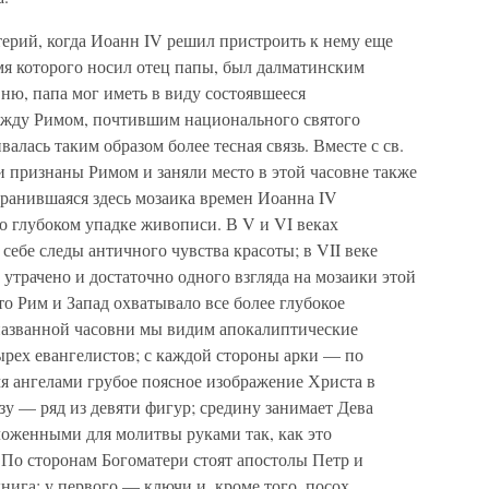
ерий, когда Иоанн IV решил пристроить к нему еще
мя которого носил отец папы, был далматинским
вню, папа мог иметь в виду состоявшееся
ежду Римом, почтившим национального святого
алась таким образом более тесная связь. Вместе с св.
признаны Римом и заняли место в этой часовне также
хранившаяся здесь мозаика времен Иоанна IV
о глубоком упадке живописи. В V и VI веках
себе следы античного чувства красоты; в VII веке
трачено и достаточно одного взгляда на мозаики этой
то Рим и Запад охватывало все более глубокое
названной часовни мы видим апокалиптические
ырех евангелистов; с каждой стороны арки — по
я ангелами грубое поясное изображение Христа в
зу — ряд из девяти фигур; средину занимает Дева
ложенными для молитвы руками так, как это
. По сторонам Богоматери стоят апостолы Петр и
 книга; у первого — ключи и, кроме того, посох