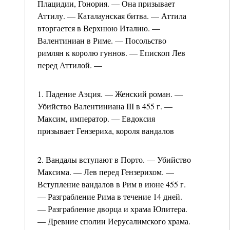
Плацидии, Гонория. — Она призывает
Аттилу. — Каталаунская битва. — Аттила
вторгается в Верхнюю Италию. —
Валентиниан в Риме. — Посольство
римлян к королю гуннов. — Епископ Лев
перед Аттилой. —
1. Падение Аэция. — Женский роман. —
Убийство Валентиниана III в 455 г. —
Максим, император. — Евдоксия
призывает Гензериха, короля вандалов
2. Вандалы вступают в Порто. — Убийство
Максима. — Лев перед Гензерихом. —
Вступление вандалов в Рим в июне 455 г.
— Разграбление Рима в течение 14 дней.
— Разграбление дворца и храма Юпитера.
— Древние сполии Иерусалимского храма.