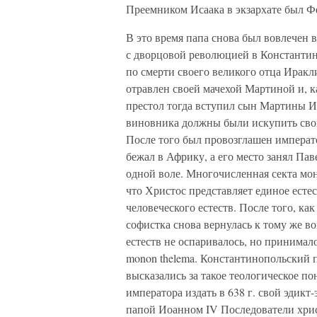
Преемником Исаака в экзархате был Ф
В это время папа снова был вовлечен в
с дворцовой революцией в Константи
по смерти своего великого отца Иракли
отравлен своей мачехой Мартиной и, 
престол тогда вступил сын Мартины И
виновника должны были искупить свою
После того был провозглашен императ
бежал в Африку, а его место занял Пав
одной воле. Многочисленная секта мо
что Христос представляет единое есте
человеческого естеств. После того, ка
софистка снова вернулась к тому же в
естеств не оспаривалось, но принимал
monon thelema. Константинопольский 
высказались за такое теологическое п
императора издать в 638 г. свой эдикт-
папой Иоанном IV Последователи христ