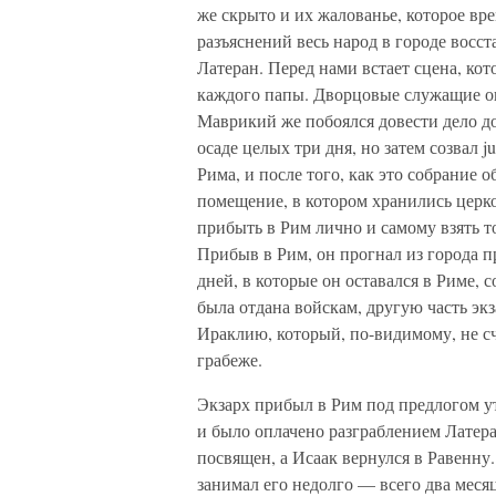
же скрыто и их жалованье, которое вр
разъяснений весь народ в городе восст
Латеран. Перед нами встает сцена, ко
каждого папы. Дворцовые служащие ок
Маврикий же побоялся довести дело д
осаде целых три дня, но затем созвал j
Рима, и после того, как это собрание 
помещение, в котором хранились церк
прибыть в Рим лично и самому взять то,
Прибыв в Рим, он прогнал из города п
дней, в которые он оставался в Риме, 
была отдана войскам, другую часть экз
Ираклию, который, по-видимому, не с
грабеже.
Экзарх прибыл в Рим под предлогом у
и было оплачено разграблением Латера
посвящен, а Исаак вернулся в Равенну.
занимал его недолго — всего два месяц