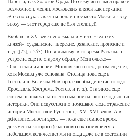
Царства, т. е. Золотой Орды. Поэтому он и имел право и
возможность менять московских князей как перчатки.
Это снова указывает на подлинное место Москвы в эту
эпоху — этот город еще не был столицей.
Вообще, в XV веке ненормально много «великих
князей»: суздальские, тверские, рязанские, пронские и
т. д. ([22], с.253). По-видимому, в то время Русь была
устроена еще по старому образцу Монгольско—
Ордынской империи. Московского государства еще нет,
хотя Москва уже основана. Столица пока еще в
Господине Великом Новгороде (= объединение городов:
Ярославль, Кострома, Ростов, и т. д.). Эта эпоха еще
совсем непохожа на то, что нам описывают сегодняшние
историки. Они искусственно помещают сюда отражение
истории Московской Руси конца XV–XVI веков. А в
действительности здесь — пока еще темное время,
документы которого (счастливо сохранившиеся в
небольшом количестве) мы иногда даже не в состоянии