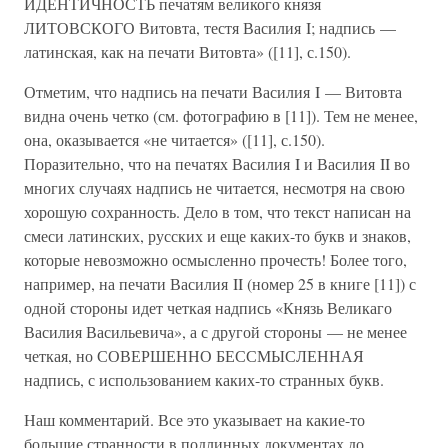
ИДЕНТИЧНОСТЬ печатям великого князя
ЛИТОВСКОГО Витовта, тестя Василия I; надпись —
латинская, как на печати Витовта» ([11], с.150).
Отметим, что надпись на печати Василия I — Витовта
видна очень четко (см. фотографию в [11]). Тем не менее,
она, оказывается «не читается» ([11], с.150).
Поразительно, что на печатях Василия I и Василия II во
многих случаях надпись не читается, несмотря на свою
хорошую сохранность. Дело в том, что текст написан на
смеси латинских, русских и еще каких-то букв и знаков,
которые невозможно осмысленно прочесть! Более того,
например, на печати Василия II (номер 25 в книге [11]) с
одной стороны идет четкая надпись «Князь Великаго
Василия Васильевича», а с другой стороны — не менее
четкая, но СОВЕРШЕННО БЕССМЫСЛЕННАЯ
надпись, с использованием каких-то странных букв.
Наш комментарий. Все это указывает на какие-то
большие странности в подлинных документах до