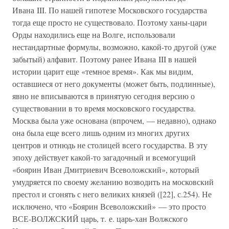
Ивана III. По нашей гипотезе Московского государства
тогда еще просто не существовало. Поэтому ханы-цари
Орды находились еще на Волге, использовали
нестандартные формулы, возможно, какой-то другой (уже
забытый) алфавит. Поэтому ранее Ивана III в нашей
истории царит еще «темное время». Как мы видим,
оставшиеся от него документы (может быть, подлинные),
явно не вписываются в принятую сегодня версию о
существовании в то время московского государства.
Москва была уже основана (впрочем, — недавно), однако
она была еще всего лишь одним из многих других
центров и отнюдь не столицей всего государства. В эту
эпоху действует какой-то загадочный и всемогущий
«боярин Иван Дмитриевич Всеволожский», который
умудряется по своему желанию возводить на московский
престол и сгонять с него великих князей ([22], с.254). Не
исключено, что «Боярин Всеволожский» — это просто
ВСЕ-ВОЛЖСКИЙ царь, т. е. царь-хан Волжского