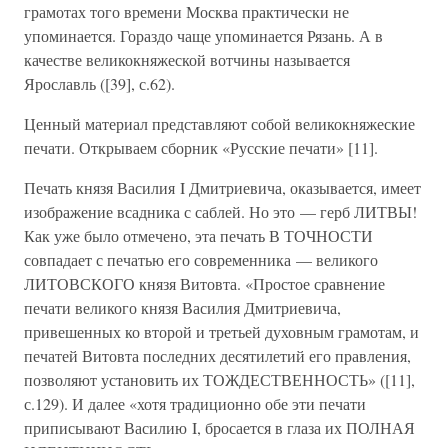
грамотах того времени Москва практически не
упоминается. Гораздо чаще упоминается Рязань. А в
качестве великокняжеской вотчины называется
Ярославль ([39], с.62).
Ценный материал представляют собой великокняжеские
печати. Открываем сборник «Русские печати» [11].
Печать князя Василия I Дмитриевича, оказывается, имеет
изображение всадника с саблей. Но это — герб ЛИТВЫ!
Как уже было отмечено, эта печать В ТОЧНОСТИ
совпадает с печатью его современника — великого
ЛИТОВСКОГО князя Витовта. «Простое сравнение
печати великого князя Василия Дмитриевича,
привешенных ко второй и третьей духовным грамотам, и
печатей Витовта последних десятилетий его правления,
позволяют установить их ТОЖДЕСТВЕННОСТЬ» ([11],
с.129). И далее «хотя традиционно обе эти печати
приписывают Василию I, бросается в глаза их ПОЛНАЯ