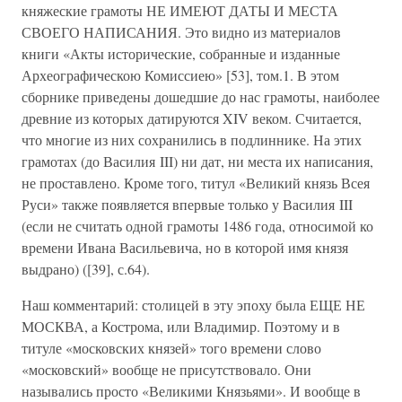
княжеские грамоты НЕ ИМЕЮТ ДАТЫ И МЕСТА
СВОЕГО НАПИСАНИЯ. Это видно из материалов
книги «Акты исторические, собранные и изданные
Археографическою Комиссиею» [53], том.1. В этом
сборнике приведены дошедшие до нас грамоты, наиболее
древние из которых датируются XIV веком. Считается,
что многие из них сохранились в подлиннике. На этих
грамотах (до Василия III) ни дат, ни места их написания,
не проставлено. Кроме того, титул «Великий князь Всея
Руси» также появляется впервые только у Василия III
(если не считать одной грамоты 1486 года, относимой ко
времени Ивана Васильевича, но в которой имя князя
выдрано) ([39], с.64).
Наш комментарий: столицей в эту эпоху была ЕЩЕ НЕ
МОСКВА, а Кострома, или Владимир. Поэтому и в
титуле «московских князей» того времени слово
«московский» вообще не присутствовало. Они
назывались просто «Великими Князьями». И вообще в