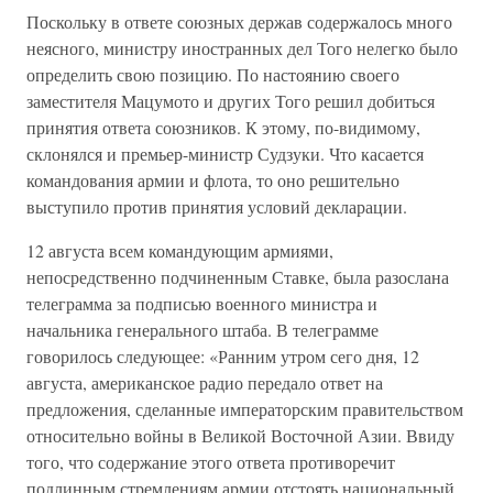
Поскольку в ответе союзных держав содержалось много
неясного, министру иностранных дел Того нелегко было
определить свою позицию. По настоянию своего
заместителя Мацумото и других Того решил добиться
принятия ответа союзников. К этому, по-видимому,
склонялся и премьер-министр Судзуки. Что касается
командования армии и флота, то оно решительно
выступило против принятия условий декларации.
12 августа всем командующим армиями,
непосредственно подчиненным Ставке, была разослана
телеграмма за подписью военного министра и
начальника генерального штаба. В телеграмме
говорилось следующее: «Ранним утром сего дня, 12
августа, американское радио передало ответ на
предложения, сделанные императорским правительством
относительно войны в Великой Восточной Азии. Ввиду
того, что содержание этого ответа противоречит
подлинным стремлениям армии отстоять национальный