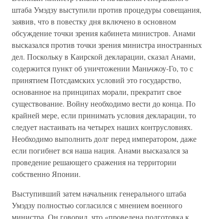
штаба Умэдзу выступили против процедуры совещания,
заявив, что в повестку дня включено в основном
обсуждение точки зрения кабинета министров. Анами
высказался против точки зрения министра иностранных
дел. Поскольку в Каирской декларации, сказал Анами,
содержится пункт об уничтожении Маньчжоу-Го, то с
принятием Потсдамских условий это государство,
основанное на принципах морали, прекратит свое
существование. Войну необходимо вести до конца. По
крайней мере, если принимать условия декларации, то
следует настаивать на четырех наших контрусловиях.
Необходимо выполнить долг перед императором, даже
если погибнет вся наша нация. Анами высказался за
проведение решающего сражения на территории
собственно Японии.
Выступивший затем начальник генерального штаба
Умэдзу полностью согласился с мнением военного
министра. Он говорил, что «проведена подготовка к