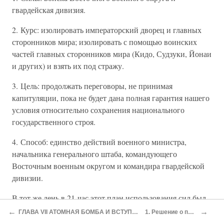
гвардейская дивизия.
2. Курс: изолировать императорский дворец и главных
сторонников мира; изолировать с помощью воинских
частей главных сторонников мира (Кидо, Судзуки, Йонаи
и других) и взять их под стражу.
3. Цель: продолжать переговоры, не принимая
капитуляции, пока не будет дана полная гарантия нашего
условия относительно сохранения национального
государственного строя.
4. Способ: единство действий военного министра,
начальника генерального штаба, командующего
Восточным военным округом и командира гвардейской
дивизии.
В тот же день в 21 час этот план использования сил был
доложен военному министру Анами в его официальной
←
→
ГЛАВА VII АТОМНАЯ БОМБА И ВСТУПЛЕНИЕ СОВЕТСКОГО СОЮЗА В ВОЙНУ
1. Решение о прекращении войны
резиденции. Военный министр не высказал своей точки