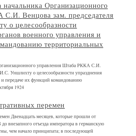
 начальника Организационного
 С.И. Венцова зам. председателя
у о целесообразности
рганов военного управления и
омандованию территориальных
рганизационного управления Штаба РККА С.И.
И.С. Уншлихту о целесообразности упразднения
 и передаче их функций командованию
ктября 1924
стративных перемен
емен Двенадцать месяцев, которые прошли от
 до внезапного отъезда императора в германскую
стны, чем начало принципата; в последующей