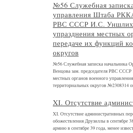
№56 Служебная записка
управления Штаба РККА
РВС СССР И.С. Уншлихт
упразднения местных о
передаче их функций к
округов
№56 Служебная записка начальника О
Венцова зам. председателя РВС СССР 
местных органов военного управления
территориальных округов №2308314 о
XI. Отсутствие админи
XI. Отсутствие административных пер
обожествления Друзиллы в сентябре 38
армию в сентябре 39 года, менее изве