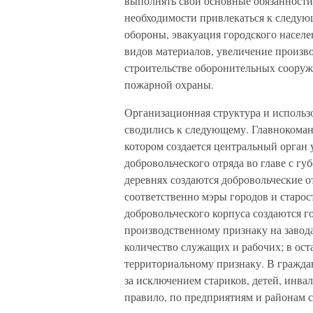
выполнять свои основные обязанности
необходимости привлекаться к следую
обороны, эвакуация городского населе
видов материалов, увеличение произв
строительстве оборонительных соору
пожарной охраны.
Организационная структура и использ
сводились к следующему. Главнокома
котором создается центральный орган 
добровольческого отряда во главе с гу
деревнях создаются добровольческие 
соответственно мэры городов и старос
добровольческого корпуса создаются
производственному признаку на завода
количество служащих и рабочих; в ост
территориальному признаку. В граждан
за исключением стариков, детей, инв
правило, по предприятиям и районам 