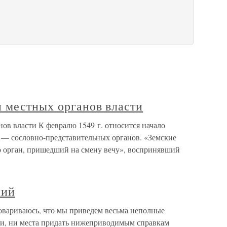
 местных органов власти
ов власти К февралю 1549 г. относится начало
в — сословно-представительных органов. «Земские
о орган, пришедший на смену вечу», воспринявший
ний
говариваюсь, что мы приведем весьма неполные
ти, ни места придать нижеприводимым справкам