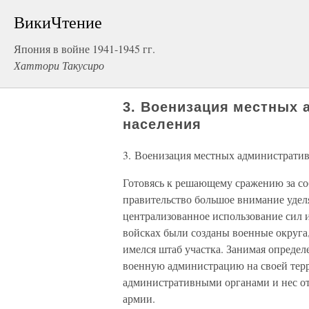
ВикиЧтение
Япония в войне 1941-1945 гг.
Хаттори Такусиро
3. Военизация местных 
населения
3. Военизация местных административ
Готовясь к решающему сражению за с
правительство большое внимание удел
централизованное использование сил 
войсках были созданы военные округа
имелся штаб участка. Занимая опреде
военную администрацию на своей терр
административными органами и нес от
армии.