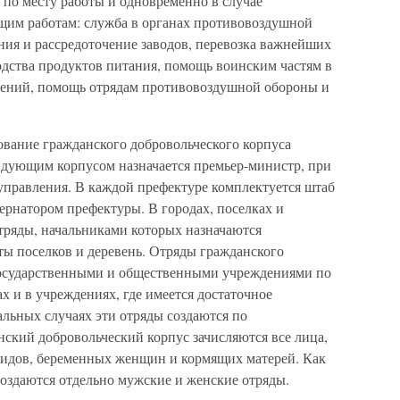
 по месту работы и одновременно в случае
щим работам: служба в органах противовоздушной
ния и рассредоточение заводов, перевозка важнейших
одства продуктов питания, помощь воинским частям в
жений, помощь отрядам противовоздушной обороны и
ование гражданского добровольческого корпуса
ндующим корпусом назначается премьер-министр, при
управления. В каждой префектуре комплектуется штаб
бернатором префектуры. В городах, поселках и
отряды, начальниками которых назначаются
ты поселков и деревень. Отряды гражданского
 государственными и общественными учреждениями по
х и в учреждениях, где имеется достаточное
альных случаях эти отряды создаются по
ский добровольческий корпус зачисляются все лица,
алидов, беременных женщин и кормящих матерей. Как
создаются отдельно мужские и женские отряды.