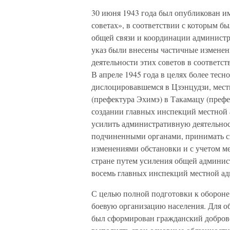
30 июня 1943 года был опубликован 
советах», в соответствии с которым 
общей связи и координации администра
указ были внесены частичные изменен
деятельности этих советов в соответс
В апреле 1945 года в целях более тесн
дислоцировавшемся в Цзэнцудзи, мес
(префектура Эхимэ) в Такамацу (префе
создании главных инспекций местной а
усилить административную деятельност
подчиненными органами, принимать с
изменениями обстановки и с учетом м
стране путем усиления общей админист
восемь главных инспекций местной а
С целью полной подготовки к обороне
боевую организацию населения. Для о
был сформирован гражданский добров