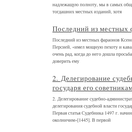
надлежащую полноту, мы в самых общи
тогдашних местных изданий, хотя
Последний из местных 
Последний из местных фараонов Ксеноф
Персией, «имел мощную пехоту и кавал
очень рад, когда до него дошла просьб
доверить ему
2. Делегирование суде
государя его советника
2. Делегирование судебно-администра
делегирования судебной власти государ
Первая статья Судебника 1497 г. начин
околничим»[1445]. В первой