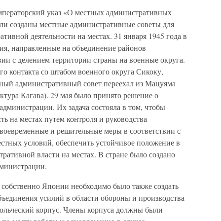
императорский указ «О местных административных
были созданы местные административные советы для
тивной деятельности на местах. 31 января 1945 года в
ия, направленные на объединение районов
твии с делением территории страны на военные округа.
ого контакта со штабом военного округа Сикоку,
тный административный совет переехал из Мацуяма
ктура Кагава). 29 мая было принято решение о
дминистрации. Их задача состояла в том, чтобы
ь на местах путем контроля и руководства
воевременные и решительные меры в соответствии с
естных условий, обеспечить устойчивое положение в
ративной власти на местах. В стране было создано
дминистрации.
 собственно Японии необходимо было также создать
бъединения усилий в области обороны и производства
ольческий корпус. Члены корпуса должны были